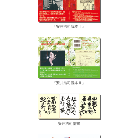
『安井浩司読本Ⅰ』
『安井浩司読本Ⅱ』
安井浩司墨書