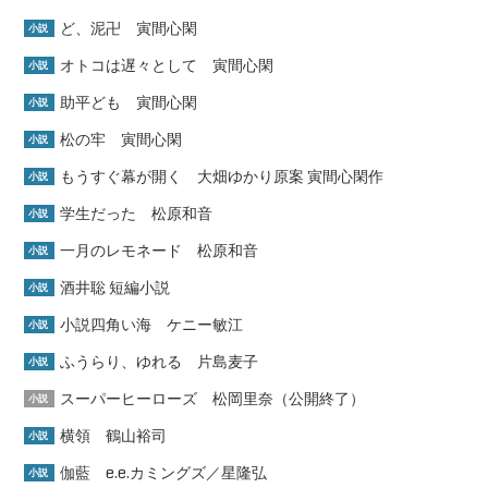
ど、泥卍 寅間心閑
小説
オトコは遅々として 寅間心閑
小説
助平ども 寅間心閑
小説
松の牢 寅間心閑
小説
もうすぐ幕が開く 大畑ゆかり原案 寅間心閑作
小説
学生だった 松原和音
小説
一月のレモネード 松原和音
小説
酒井聡 短編小説
小説
小説四角い海 ケニー敏江
小説
ふうらり、ゆれる 片島麦子
小説
スーパーヒーローズ 松岡里奈（公開終了）
小説
横領 鶴山裕司
小説
伽藍 e.e.カミングズ／星隆弘
小説