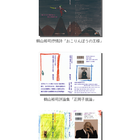
鶴山裕司抒情詩『おこりんぼうの王様』
鶴山裕司評論集『正岡子規論』