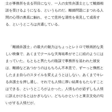
士が事務所を去る羽目になり、一人の女性弁護士として離婚相
談を受けるようになる、というものだ。離婚問題にまつわる人
間の心理の奥底に触れ、そこで意外な適性を発見して成長す
る、というところは共通している。
「離婚弁護士」の最大の魅力はちょっとレトロで映画的な美
しい映像で、あくまでクールな天海祐希がそこに絵のようには
まっていた。もともと男たちの陰謀で事務所を追われた彼女
は、離婚などあつかうのはもちろん不本意で、ずーっと憮然と
したまま自らのスタイルを変えようとはしない。あくまでキレ
る弁護士を押し通し、それでも人情に厚い結果をもたらすこと
はできる、というところがよかった。人情ものが必ずしも人情
に訴えかけるとはかぎらない。どちらかというと東京文化の匂
いがする人情だが。