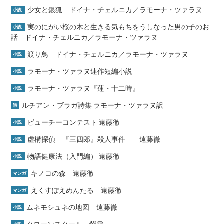
少女と銀狐 ドイナ・チェルニカ／ラモーナ・ツァラヌ
小説
実のにがい桜の木と生きる気もちをうしなった男の子のお
小説
話 ドイナ・チェルニカ／ラモーナ・ツァラヌ
渡り鳥 ドイナ・チェルニカ／ラモーナ・ツァラヌ
小説
ラモーナ・ツァラヌ連作短編小説
小説
ラモーナ・ツァラヌ『蓮・十二時』
小説
ルチアン・ブラガ詩集 ラモーナ・ツァラヌ訳
詩
ビューチーコンテスト 遠藤徹
小説
虚構探偵―『三四郎』殺人事件― 遠藤徹
小説
物語健康法（入門編） 遠藤徹
小説
キノコの森 遠藤徹
マンガ
えくすぽえめんたる 遠藤徹
マンガ
ムネモシュネの地図 遠藤徹
小説