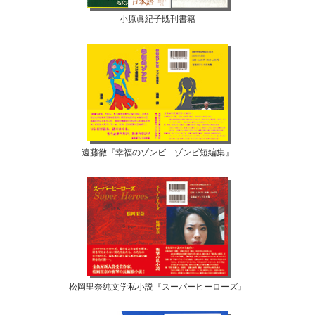
小原眞紀子既刊書籍
遠藤徹『幸福のゾンビ ゾンビ短編集』
松岡里奈純文学私小説『スーパーヒーローズ』