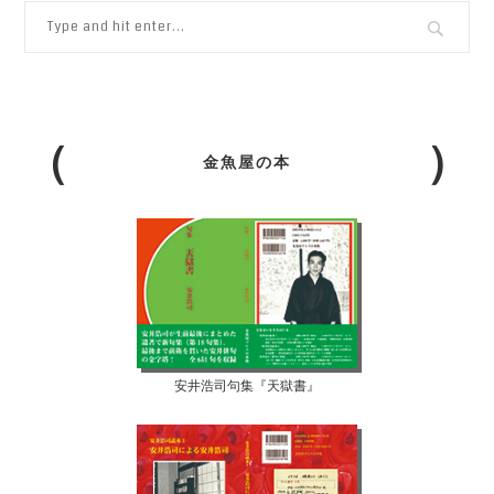
金魚屋の本
安井浩司句集『天獄書』