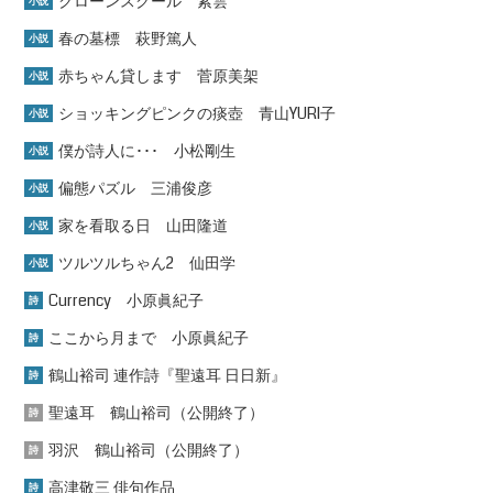
クローンスクール 紫雲
小説
春の墓標 萩野篤人
小説
赤ちゃん貸します 菅原美架
小説
ショッキングピンクの痰壺 青山YURI子
小説
僕が詩人に･･･ 小松剛生
小説
偏態パズル 三浦俊彦
小説
家を看取る日 山田隆道
小説
ツルツルちゃん2 仙田学
小説
Currency 小原眞紀子
詩
ここから月まで 小原眞紀子
詩
鶴山裕司 連作詩『聖遠耳 日日新』
詩
聖遠耳 鶴山裕司（公開終了）
詩
羽沢 鶴山裕司（公開終了）
詩
高津敬三 俳句作品
詩