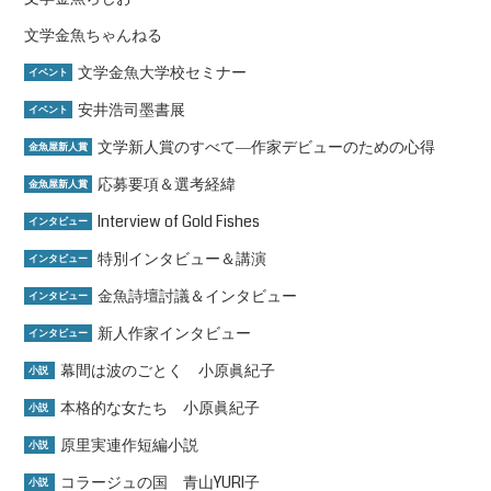
文学金魚ちゃんねる
文学金魚大学校セミナー
イベント
安井浩司墨書展
イベント
文学新人賞のすべて―作家デビューのための心得
金魚屋新人賞
応募要項＆選考経緯
金魚屋新人賞
Interview of Gold Fishes
インタビュー
特別インタビュー＆講演
インタビュー
金魚詩壇討議＆インタビュー
インタビュー
新人作家インタビュー
インタビュー
幕間は波のごとく 小原眞紀子
小説
本格的な女たち 小原眞紀子
小説
原里実連作短編小説
小説
コラージュの国 青山YURI子
小説