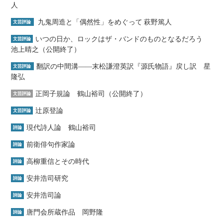
人
九鬼周造と「偶然性」をめぐって 萩野篤人
文芸評論
いつの日か、ロックはザ・バンドのものとなるだろう
文芸評論
池上晴之（公開終了）
翻訳の中間溝――末松謙澄英訳『源氏物語』戻し訳 星
文芸評論
隆弘
正岡子規論 鶴山裕司（公開終了）
文芸評論
辻原登論
文芸評論
現代詩人論 鶴山裕司
詩論
前衛俳句作家論
詩論
高柳重信とその時代
詩論
安井浩司研究
詩論
安井浩司論
詩論
唐門会所蔵作品 岡野隆
詩論