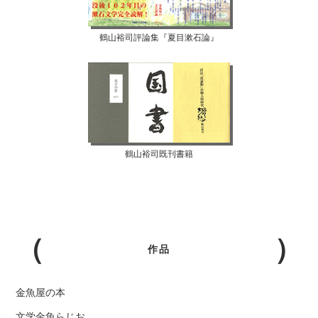
鶴山裕司評論集『夏目漱石論』
鶴山裕司既刊書籍
作品
金魚屋の本
文学金魚らじお