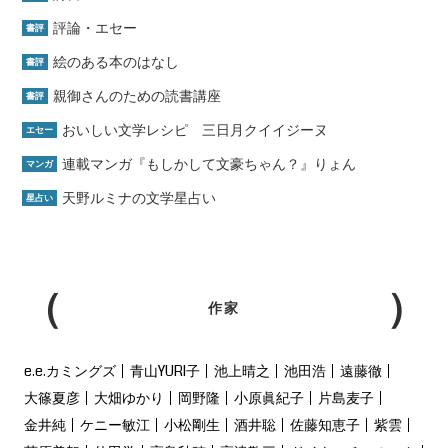
評論・エセー
書評
絵のある本のはなし
書評
親御さんのための読書講座
書評
おいしい文学レシピ 三日月クイイジーヌ
エセー
連載マンガ『もしかして文豪ちゃん？』りょん
マンガ
天野ルミナの文学星占い
星占い
作家
e.e.カミングズ
青山YURI子
池上晴之
池田浩
遠藤徹
大篠夏彦
大畑ゆかり
岡野隆
小原眞紀子
片島麦子
金井純
ケニー敏江
小松剛生
酒井聡
佐藤知恵子
紫雲