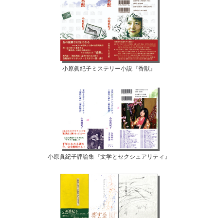
小原眞紀子ミステリー小説『香獣』
小原眞紀子評論集『文学とセクシュアリティ』