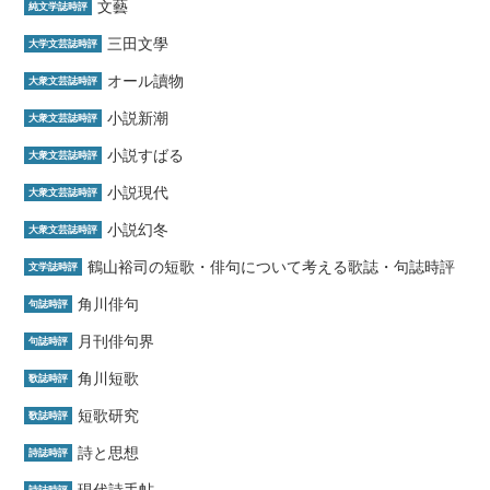
文藝
純文学誌時評
三田文學
大学文芸誌時評
オール讀物
大衆文芸誌時評
小説新潮
大衆文芸誌時評
小説すばる
大衆文芸誌時評
小説現代
大衆文芸誌時評
小説幻冬
大衆文芸誌時評
鶴山裕司の短歌・俳句について考える歌誌・句誌時評
文学誌時評
角川俳句
句誌時評
月刊俳句界
句誌時評
角川短歌
歌誌時評
短歌研究
歌誌時評
詩と思想
詩誌時評