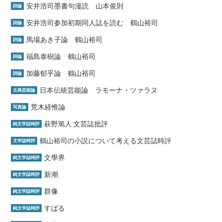
安井浩司墨書句漫読 山本俊則
詩論
安井浩司参加初期同人誌を読む 鶴山裕司
詩論
馬場あき子論 鶴山裕司
詩論
福島泰樹論 鶴山裕司
詩論
加藤郁乎論 鶴山裕司
詩論
日本伝統芸能論 ラモーナ・ツァラヌ
古典芸能論
荒木経惟論
写真論
萩野篤人 文芸誌批評
純文学誌時評
鶴山裕司の小説について考える文芸誌時評
文学誌時評
文學界
純文学誌時評
新潮
純文学誌時評
群像
純文学誌時評
すばる
純文学誌時評