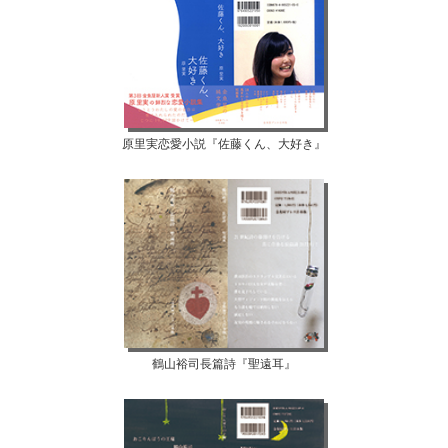
原里実恋愛小説『佐藤くん、大好き』
鶴山裕司長篇詩『聖遠耳』