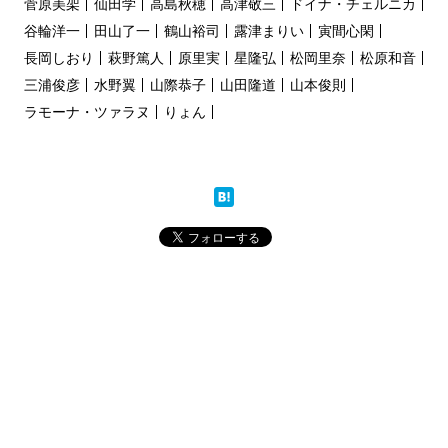
菅原美架
仙田学
高島秋穂
高津敬三
ドイナ・チェルニカ
谷輪洋一
田山了一
鶴山裕司
露津まりい
寅間心閑
長岡しおり
萩野篤人
原里実
星隆弘
松岡里奈
松原和音
三浦俊彦
水野翼
山際恭子
山田隆道
山本俊則
ラモーナ・ツァラヌ
りょん