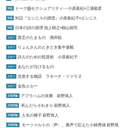
トーク@セクシュアリティ― 小原眞紀×三浦俊彦
対話
対話『エンニスの誘惑』小原眞紀子×エンニス
対話
日本の詩の原理 池上晴之×鶴山裕司
対話
貧乏のたまもの 酒井聡
エセー
りょんさんのときどき集中連載
エセー
詩人のための投資術 小原眞紀子
エセー
あなたが泣けるもの
エセー
交差する物語 ラモーナ・ツァラヌ
エセー
金魚エセー
エセー
アブラハムの末裔 萩野篤人
文芸評論
死んだらそれきり 萩野篤人
文芸評論
人生の梯子 萩野篤人
文芸評論
モーツァルトの〈声〉、裏声で応えた小林秀雄 萩野篤
文芸評論