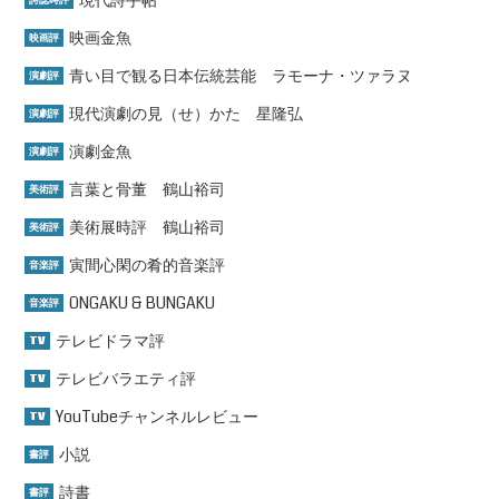
現代詩手帖
詩誌時評
映画金魚
映画評
青い目で観る日本伝統芸能 ラモーナ・ツァラヌ
演劇評
現代演劇の見（せ）かた 星隆弘
演劇評
演劇金魚
演劇評
言葉と骨董 鶴山裕司
美術評
美術展時評 鶴山裕司
美術評
寅間心閑の肴的音楽評
音楽評
ONGAKU & BUNGAKU
音楽評
テレビドラマ評
TV
テレビバラエティ評
TV
YouTubeチャンネルレビュー
TV
小説
書評
詩書
書評