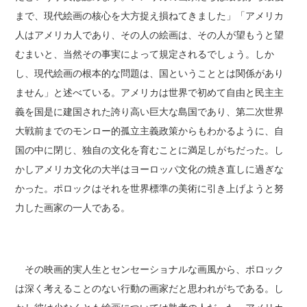
まで、現代絵画の核心を大方捉え損ねてきました」「アメリカ
人はアメリカ人であり、その人の絵画は、その人が望もうと望
むまいと、当然その事実によって規定されるでしょう。しか
し、現代絵画の根本的な問題は、国ということとは関係があり
ません」と述べている。アメリカは世界で初めて自由と民主主
義を国是に建国された誇り高い巨大な島国であり、第二次世界
大戦前までのモンロー的孤立主義政策からもわかるように、自
国の中に閉じ、独自の文化を育むことに満足しがちだった。し
かしアメリカ文化の大半はヨーロッパ文化の焼き直しに過ぎな
かった。ポロックはそれを世界標準の美術に引き上げようと努
力した画家の一人である。
その映画的実人生とセンセーショナルな画風から、ポロック
は深く考えることのない行動の画家だと思われがちである。し