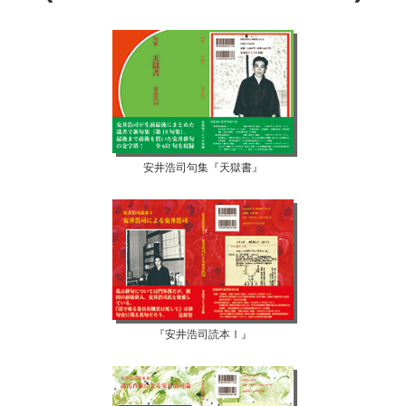
安井浩司句集『天獄書』
『安井浩司読本Ⅰ』