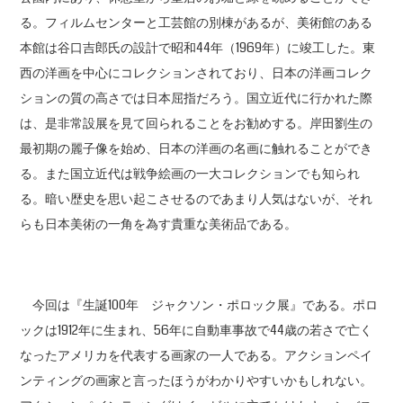
る。フィルムセンターと工芸館の別棟があるが、美術館のある
本館は谷口吉郎氏の設計で昭和44年（1969年）に竣工した。東
西の洋画を中心にコレクションされており、日本の洋画コレク
ションの質の高さでは日本屈指だろう。国立近代に行かれた際
は、是非常設展を見て回られることをお勧めする。岸田劉生の
最初期の麗子像を始め、日本の洋画の名画に触れることができ
る。また国立近代は戦争絵画の一大コレクションでも知られ
る。暗い歴史を思い起こさせるのであまり人気はないが、それ
らも日本美術の一角を為す貴重な美術品である。
今回は『生誕100年 ジャクソン・ポロック展』である。ポロ
ックは1912年に生まれ、56年に自動車事故で44歳の若さで亡く
なったアメリカを代表する画家の一人である。アクションペイ
ンティングの画家と言ったほうがわかりやすいかもしれない。