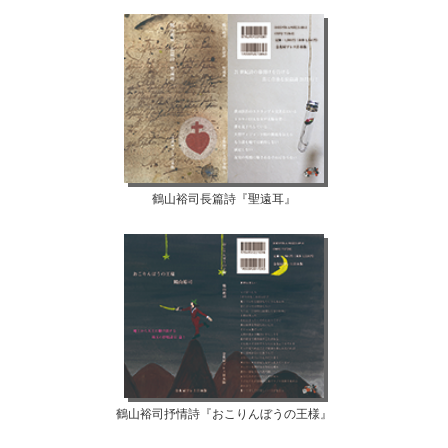
鶴山裕司長篇詩『聖遠耳』
鶴山裕司抒情詩『おこりんぼうの王様』