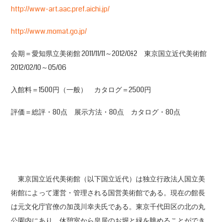
http://www-art.aac.pref.aichi.jp/
http://www.momat.go.jp/
会期＝愛知県立美術館 2011/11/11～2012/01/22 東京国立近代美術館
2012/02/10～05/06
入館料＝1500円（一般） カタログ＝2500円
評価＝総評・80点 展示方法・80点 カタログ・80点
東京国立近代美術館（以下国立近代）は独立行政法人国立美
術館によって運営・管理される国営美術館である。現在の館長
は元文化庁官僚の加茂川幸夫氏である。東京千代田区の北の丸
公園内にあり、休憩室から皇居のお堀と緑を眺めることができ