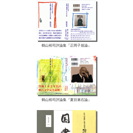
鶴山裕司評論集『正岡子規論』
鶴山裕司評論集『夏目漱石論』