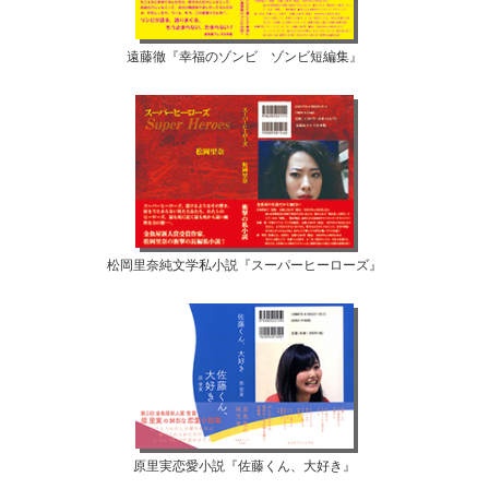
遠藤徹『幸福のゾンビ ゾンビ短編集』
松岡里奈純文学私小説『スーパーヒーローズ』
原里実恋愛小説『佐藤くん、大好き』