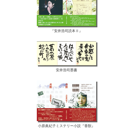
『安井浩司読本Ⅱ』
安井浩司墨書
小原眞紀子ミステリー小説『香獣』