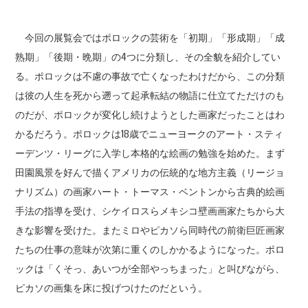
今回の展覧会ではポロックの芸術を「初期」「形成期」「成
熟期」「後期・晩期」の4つに分類し、その全貌を紹介してい
る。ポロックは不慮の事故で亡くなったわけだから、この分類
は彼の人生を死から遡って起承転結の物語に仕立てただけのも
のだが、ポロックが変化し続けようとした画家だったことはわ
かるだろう。ポロックは18歳でニューヨークのアート・スティ
ーデンツ・リーグに入学し本格的な絵画の勉強を始めた。まず
田園風景を好んで描くアメリカの伝統的な地方主義（リージョ
ナリズム）の画家ハート・トーマス・ベントンから古典的絵画
手法の指導を受け、シケイロスらメキシコ壁画画家たちから大
きな影響を受けた。またミロやピカソら同時代の前衛巨匠画家
たちの仕事の意味が次第に重くのしかかるようになった。ポロ
ックは「くそっ、あいつが全部やっちまった」と叫びながら、
ピカソの画集を床に投げつけたのだという。