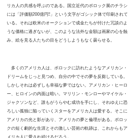
リカ人の共感を呼ぶのである。国立近代のポロック展のチラシ
には「評価額200億円!!」という文字がゴシック体で印刷されて
いる。それは欧米のオークションで成金たちが付けた冗談のよ
うな価格に過ぎないが、このような法外な金額は画家の心を蝕
み、絵を見る人たちの目をどうしようもなく曇らせる。
多くのアメリカ人は、ポロックに訪れたようなアメリカン・
ドリームをじっと見つめ、自分の中でその夢を反芻している。
しかしそれは必ずしも幸福な夢ではない。アメリカン・ヒーロ
ー、ヒロインの内面は暗い。マリリン・モンローやマイケル・
ジャクソンなど、誰もがうらやむ成功を手にし、それゆえに恐
ろしい孤独に陥っていくスターをアメリカ人は愛する。そこに
アメリカの光と影があり、アメリカの夢と倫理がある。ポロッ
クの短く劇的な生涯とその激しい芸術の軌跡は、これからもア
メリカ人に愛され続けるだろう。