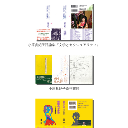
小原眞紀子評論集『文学とセクシュアリティ』
小原眞紀子既刊書籍