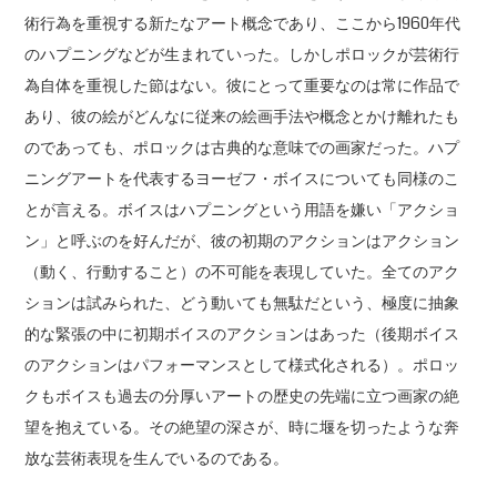
術行為を重視する新たなアート概念であり、ここから1960年代
のハプニングなどが生まれていった。しかしポロックが芸術行
為自体を重視した節はない。彼にとって重要なのは常に作品で
あり、彼の絵がどんなに従来の絵画手法や概念とかけ離れたも
のであっても、ポロックは古典的な意味での画家だった。ハプ
ニングアートを代表するヨーゼフ・ボイスについても同様のこ
とが言える。ボイスはハプニングという用語を嫌い「アクショ
ン」と呼ぶのを好んだが、彼の初期のアクションはアクション
（動く、行動すること）の不可能を表現していた。全てのアク
ションは試みられた、どう動いても無駄だという、極度に抽象
的な緊張の中に初期ボイスのアクションはあった（後期ボイス
のアクションはパフォーマンスとして様式化される）。ポロッ
クもボイスも過去の分厚いアートの歴史の先端に立つ画家の絶
望を抱えている。その絶望の深さが、時に堰を切ったような奔
放な芸術表現を生んでいるのである。