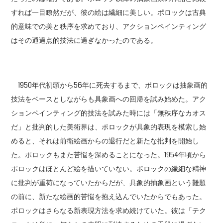
すれば一目瞭然だが、彼の絵は繊細に美しい。ポロックは古典
的意味での美と秩序を求めており、アクションペインティング
はその通過点的技法に過ぎなかったのである。
1950年代初頭から56年に死去するまで、ポロックは抽象画的
技法をベースとしながらも具象画への回帰を試み始めた。アク
ションペインティング的技法を試みた時には「無秩序なカオス
だ」と批判的した美術界は、ポロックが具象的表現を模索し始
めると、それは前衛絵画からの退行だと新たな批判を開始し
た。ポロックもまた苦悩を深めることになった。1954年頃から
ポロックはほとんど絵を描いていない。ポロックの繊細な精神
に批判が重荷になっていたからだが、具象的抽象画という難題
の前に、新たな絵画的苦悩を抱え込んでいたからでもあった。
ポロックはさらなる新表現方法を求め続けていた。彼は「テク