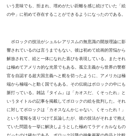
いう意味でも、拒まれ、埋めがたい距離を感じ続けていた「絵
の中」に初めて存在することができるようになったのである。
ポロックの技法がシュルレアリスムの無意識の開放理論に影
響されているのは言うまでもない。彼は初めて絵画的苦悩から
解放されて、絵と一体になれた喜びを表現している。またそれ
は極めてアメリカ的な光景でもある。孤立主義から世界の警察
官を自認する超大国主義へと舵を切ったように、アメリカは極
端から極端へと動く国でもある。その伝統はポロックの中にも
脈打っている。雑誌『タイム』は「カオスだ、くそったれ」と
いうタイトルの記事を掲載してポロックの絵を批判した。それ
に対してポロックは「カオスなんかじゃない、くそったれ！」
という電報を送りつけて反論したが、彼の技法がそれまで抱え
ていた問題を一挙に解決しようとした極めてラディカルなもの
だったのは確かである。ポロック以降の抽象画家の作品と比較