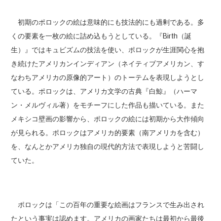
初期のポロックの絵は意味的にも技法的にも過剰である。多
くの要素を一枚の絵に詰め込もうとしている。『Birth（誕
生）』ではキュビズムの技法を使い、ポロックが生涯関心を抱
き続けたアメリカンインディアン（ネイティブアメリカン、す
なわちアメリカの原像的アート）のトーテムを表現しようとし
ている。ポロックは、アメリカ文学の古典『白鯨』（ハーマ
ン・メルヴィル著）をモチーフにした作品も描いている。また
メキシコ壁画の影響から、ポロックの絵には初期から大作傾向
が見られる。ポロックはアメリカ的要素（南アメリカを含む）
を、なんとかアメリカ独自の現代的方法で表現しようと苦闘し
ていた。
ポロックは「この百年の重要な絵画はフランスで生み出され
たという事実は認めます。アメリカの画家たちは最初から最後