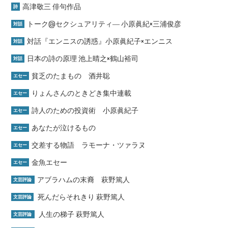
高津敬三 俳句作品
詩
トーク@セクシュアリティ― 小原眞紀×三浦俊彦
対話
対話『エンニスの誘惑』小原眞紀子×エンニス
対話
日本の詩の原理 池上晴之×鶴山裕司
対話
貧乏のたまもの 酒井聡
エセー
りょんさんのときどき集中連載
エセー
詩人のための投資術 小原眞紀子
エセー
あなたが泣けるもの
エセー
交差する物語 ラモーナ・ツァラヌ
エセー
金魚エセー
エセー
アブラハムの末裔 萩野篤人
文芸評論
死んだらそれきり 萩野篤人
文芸評論
人生の梯子 萩野篤人
文芸評論