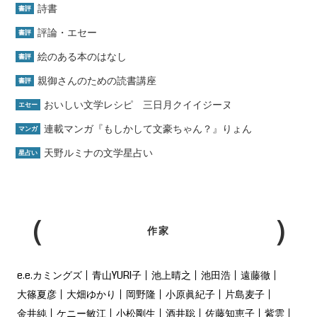
詩書
書評
評論・エセー
書評
絵のある本のはなし
書評
親御さんのための読書講座
書評
おいしい文学レシピ 三日月クイイジーヌ
エセー
連載マンガ『もしかして文豪ちゃん？』りょん
マンガ
天野ルミナの文学星占い
星占い
作家
e.e.カミングズ
青山YURI子
池上晴之
池田浩
遠藤徹
大篠夏彦
大畑ゆかり
岡野隆
小原眞紀子
片島麦子
金井純
ケニー敏江
小松剛生
酒井聡
佐藤知恵子
紫雲