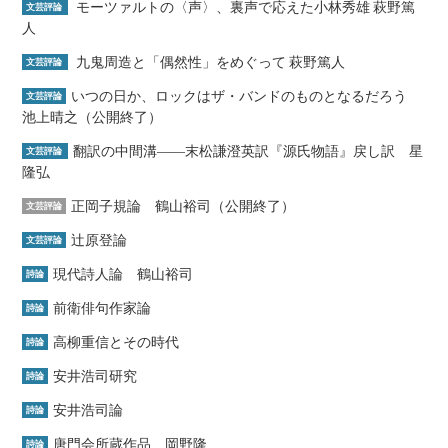
モーツァルトの〈声〉、裏声で応えた小林秀雄 萩野篤
文芸評論
人
九鬼周造と「偶然性」をめぐって 萩野篤人
文芸評論
いつの日か、ロックはザ・バンドのものとなるだろう
文芸評論
池上晴之（公開終了）
翻訳の中間溝――末松謙澄英訳『源氏物語』戻し訳 星
文芸評論
隆弘
正岡子規論 鶴山裕司（公開終了）
文芸評論
辻原登論
文芸評論
現代詩人論 鶴山裕司
詩論
前衛俳句作家論
詩論
高柳重信とその時代
詩論
安井浩司研究
詩論
安井浩司論
詩論
唐門会所蔵作品 岡野隆
詩論