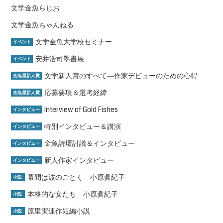
文学金魚らじお
文学金魚ちゃんねる
文学金魚大学校セミナー
イベント
安井浩司墨書展
イベント
文学新人賞のすべて―作家デビューのための心得
金魚屋新人賞
応募要項＆選考経緯
金魚屋新人賞
Interview of Gold Fishes
インタビュー
特別インタビュー＆講演
インタビュー
金魚詩壇討議＆インタビュー
インタビュー
新人作家インタビュー
インタビュー
幕間は波のごとく 小原眞紀子
小説
本格的な女たち 小原眞紀子
小説
原里実連作短編小説
小説