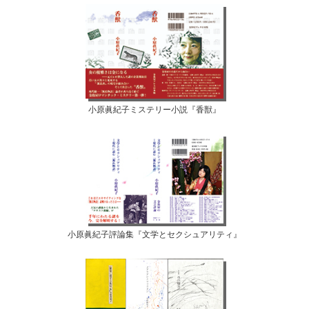
小原眞紀子ミステリー小説『香獣』
小原眞紀子評論集『文学とセクシュアリティ』