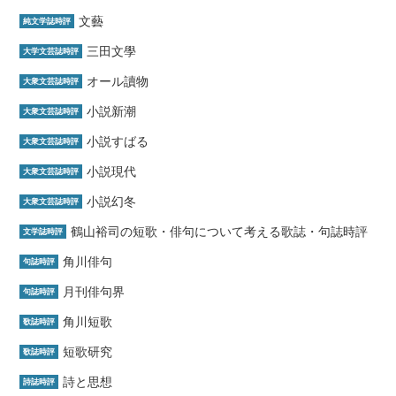
文藝
純文学誌時評
三田文學
大学文芸誌時評
オール讀物
大衆文芸誌時評
小説新潮
大衆文芸誌時評
小説すばる
大衆文芸誌時評
小説現代
大衆文芸誌時評
小説幻冬
大衆文芸誌時評
鶴山裕司の短歌・俳句について考える歌誌・句誌時評
文学誌時評
角川俳句
句誌時評
月刊俳句界
句誌時評
角川短歌
歌誌時評
短歌研究
歌誌時評
詩と思想
詩誌時評