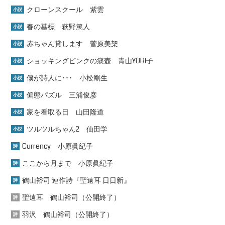
クローンスクール 紫雲
小説
春の墓標 萩野篤人
小説
赤ちゃん貸します 菅原美架
小説
ショッキングピンクの痰壺 青山YURI子
小説
僕が詩人に･･･ 小松剛生
小説
偏態パズル 三浦俊彦
小説
家を看取る日 山田隆道
小説
ツルツルちゃん2 仙田学
小説
Currency 小原眞紀子
詩
ここから月まで 小原眞紀子
詩
鶴山裕司 連作詩『聖遠耳 日日新』
詩
聖遠耳 鶴山裕司（公開終了）
詩
羽沢 鶴山裕司（公開終了）
詩