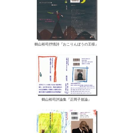
鶴山裕司抒情詩『おこりんぼうの王様』
鶴山裕司評論集『正岡子規論』