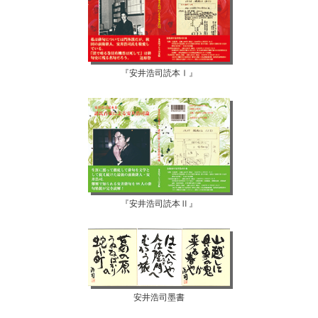
『安井浩司読本Ⅰ』
『安井浩司読本Ⅱ』
安井浩司墨書