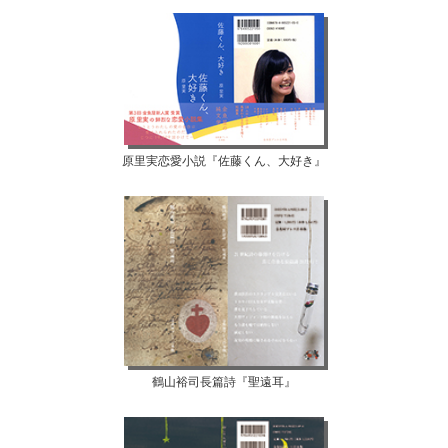
原里実恋愛小説『佐藤くん、大好き』
鶴山裕司長篇詩『聖遠耳』