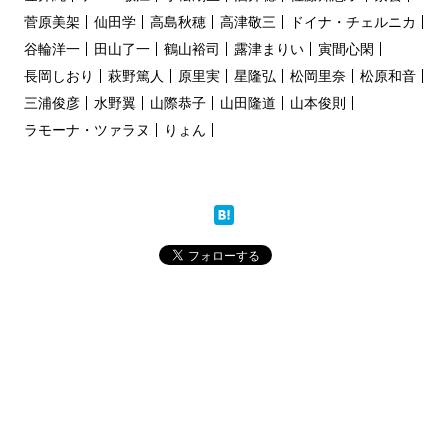
菅原美架
仙田学
高島秋穂
高津敬三
ドイナ・チェルニカ
谷輪洋一
田山了一
鶴山裕司
露津まりい
寅間心閑
長岡しおり
萩野篤人
原里実
星隆弘
松岡里奈
松原和音
三浦俊彦
水野翼
山際恭子
山田隆道
山本俊則
ラモーナ・ツァラヌ
りょん