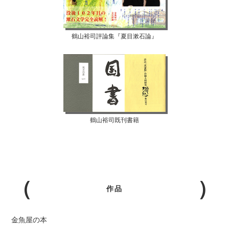
鶴山裕司評論集『夏目漱石論』
鶴山裕司既刊書籍
作品
金魚屋の本