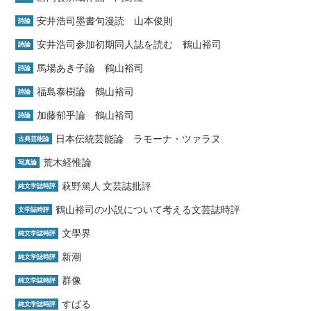
安井浩司墨書句漫読 山本俊則
詩論
安井浩司参加初期同人誌を読む 鶴山裕司
詩論
馬場あき子論 鶴山裕司
詩論
福島泰樹論 鶴山裕司
詩論
加藤郁乎論 鶴山裕司
詩論
日本伝統芸能論 ラモーナ・ツァラヌ
古典芸能論
荒木経惟論
写真論
萩野篤人 文芸誌批評
純文学誌時評
鶴山裕司の小説について考える文芸誌時評
文学誌時評
文學界
純文学誌時評
新潮
純文学誌時評
群像
純文学誌時評
すばる
純文学誌時評