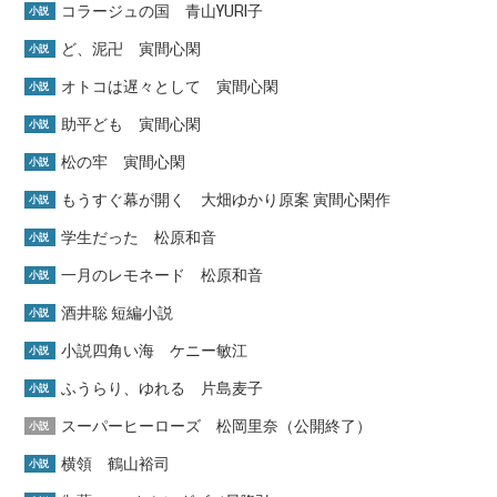
コラージュの国 青山YURI子
小説
ど、泥卍 寅間心閑
小説
オトコは遅々として 寅間心閑
小説
助平ども 寅間心閑
小説
松の牢 寅間心閑
小説
もうすぐ幕が開く 大畑ゆかり原案 寅間心閑作
小説
学生だった 松原和音
小説
一月のレモネード 松原和音
小説
酒井聡 短編小説
小説
小説四角い海 ケニー敏江
小説
ふうらり、ゆれる 片島麦子
小説
スーパーヒーローズ 松岡里奈（公開終了）
小説
横領 鶴山裕司
小説