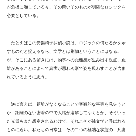
が危機に瀕している今、その問いそのものが明確なロジックを
必要としている。
たとえばこの安楽椅子探偵小説は、ロジックの何たるかを示
すものだと捉えるなら、文学とは別物ということにはなる。
が、そこにある驚きには、物事への距離感が生み出す視点、距
離があることによって真実が思わぬ形で姿を現わすことが含ま
れているように思う。
逆に言えば、距離がなくなることで客観的な事実を見失うと
か、距離のない密着の中で人格が溶解してゆくとか、そういっ
た光景もまた想定されるわけで、それこそが純文学と呼ばれる
ものに近い。私たちの日常は、その二つの極端な状態の、凡庸