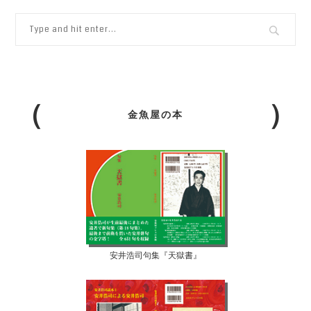
金魚屋の本
安井浩司句集『天獄書』