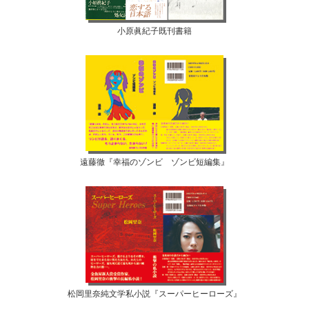
小原眞紀子既刊書籍
遠藤徹『幸福のゾンビ ゾンビ短編集』
松岡里奈純文学私小説『スーパーヒーローズ』