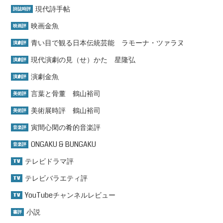
現代詩手帖
詩誌時評
映画金魚
映画評
青い目で観る日本伝統芸能 ラモーナ・ツァラヌ
演劇評
現代演劇の見（せ）かた 星隆弘
演劇評
演劇金魚
演劇評
言葉と骨董 鶴山裕司
美術評
美術展時評 鶴山裕司
美術評
寅間心閑の肴的音楽評
音楽評
ONGAKU & BUNGAKU
音楽評
テレビドラマ評
TV
テレビバラエティ評
TV
YouTubeチャンネルレビュー
TV
小説
書評