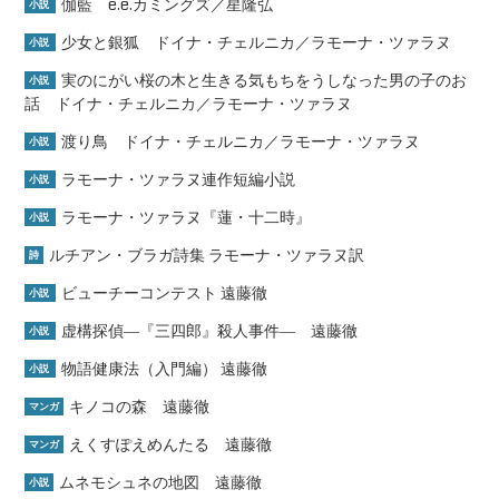
伽藍 e.e.カミングズ／星隆弘
小説
少女と銀狐 ドイナ・チェルニカ／ラモーナ・ツァラヌ
小説
実のにがい桜の木と生きる気もちをうしなった男の子のお
小説
話 ドイナ・チェルニカ／ラモーナ・ツァラヌ
渡り鳥 ドイナ・チェルニカ／ラモーナ・ツァラヌ
小説
ラモーナ・ツァラヌ連作短編小説
小説
ラモーナ・ツァラヌ『蓮・十二時』
小説
ルチアン・ブラガ詩集 ラモーナ・ツァラヌ訳
詩
ビューチーコンテスト 遠藤徹
小説
虚構探偵―『三四郎』殺人事件― 遠藤徹
小説
物語健康法（入門編） 遠藤徹
小説
キノコの森 遠藤徹
マンガ
えくすぽえめんたる 遠藤徹
マンガ
ムネモシュネの地図 遠藤徹
小説