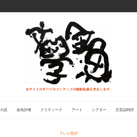
小説
金魚詩壇
クリティーク
アート
シアター
文芸誌時評
テレビ批評