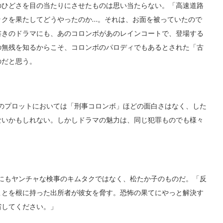
ひどさを目の当たりにさせたものは思い当たらない。「高速道路
ックを果たしてどうやったのか…。それは、お面を被っていたので
書きのドラマにも、あのコロンボがあのレインコートで、登場する
の無残を知るからこそ、コロンボのパロディでもあるとされた「古
のだと思う。
のプロットにおいては「刑事コロンボ」ほどの面白さはなく、した
ないかもしれない。しかしドラマの魅力は、同じ犯罪ものでも様々
にもヤンチャな検事のキムタクではなく、松たか子のものだ。「反
ことを根に持った出所者が彼女を脅す。恐怖の果てにやっと解決す
省してください。」