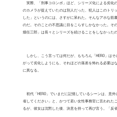
実際、「刑事コロンボ」ほど、シリーズ化による劣化の
のカメラが捉えていたのは別人だった、犯人はこのトリ
した」というのには、さすがに呆れた。そんなアホな筋
のだ。そのことの不思議に目をこらすしかなかった。そ
畑任三郎」は長々とシリーズを続けることをしなかった
しかし、こう言っては何だが、もちろん「HERO」はそ
がって劣化しようにも、それほどの落差を怖れる必要は
に異なる。
初代「HERO」でいまだに記憶しているシーンは、意外
省してください」と、かつて若い女性事務官に言われた
るが、彼女は沈黙した後、決意を持って再び言う。「反