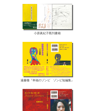
小原眞紀子既刊書籍
遠藤徹『幸福のゾンビ ゾンビ短編集』