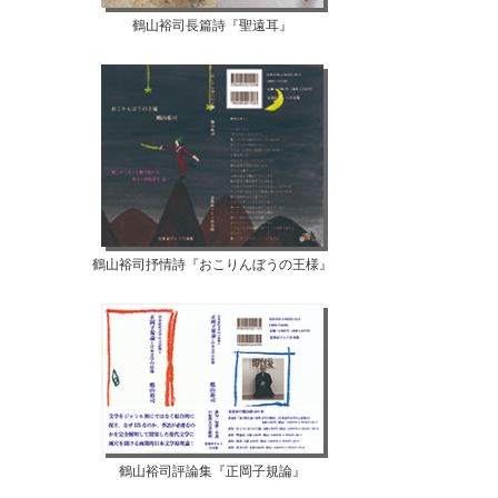
鶴山裕司長篇詩『聖遠耳』
鶴山裕司抒情詩『おこりんぼうの王様』
鶴山裕司評論集『正岡子規論』