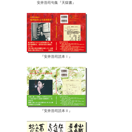
安井浩司句集『天獄書』
『安井浩司読本Ⅰ』
『安井浩司読本Ⅱ』