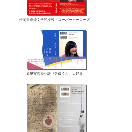
松岡里奈純文学私小説『スーパーヒーローズ』
原里実恋愛小説『佐藤くん、大好き』