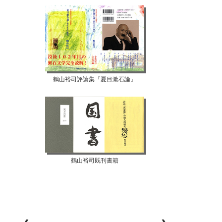
鶴山裕司評論集『夏目漱石論』
鶴山裕司既刊書籍