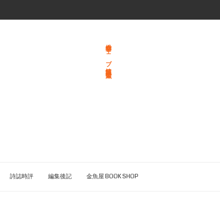
総合文学ウェブ情報誌 文学金魚
詩誌時評
編集後記
金魚屋 BOOK SHOP