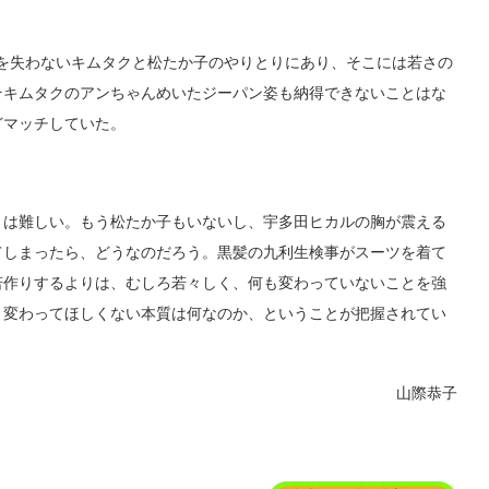
を失わないキムタクと松たか子のやりとりにあり、そこには若さの
そキムタクのアンちゃんめいたジーパン姿も納得できないことはな
どマッチしていた。
は難しい。もう松たか子もいないし、宇多田ヒカルの胸が震える
てしまったら、どうなのだろう。黒髪の九利生検事がスーツを着て
若作りするよりは、むしろ若々しく、何も変わっていないことを強
、変わってほしくない本質は何なのか、ということが把握されてい
山際恭子