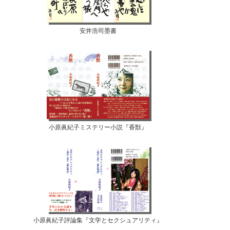
安井浩司墨書
小原眞紀子ミステリー小説『香獣』
小原眞紀子評論集『文学とセクシュアリティ』