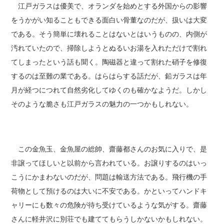
江戸ガラスは優美で、オランダを始めとする外国からの影響
をうかがい知ることもできる面白い骨董なのだが、扱いは大変
である。そう簡単に壊れることはないとはいうものの、内側が
汚れていたので、掃除しようとぬるいお湯を入れただけで割れ
てしまったという話も聞く。陶磁器と違って割れた硝子を修復
するのは至難の業である。はらはらする話だが、鉛ガラスは年
月が経つにつれて自然劣化してゆくのも確かなようだ。しかし
そのような脆さも江戸ガラスの魅力の一つかもしれない。
この金魚玉、金魚屋の総帥、齋藤都さんのお気に入りで、是
非譲ってほしいと以前から言われている。お譲りするのはいっ
こうにかまわないのだが、問題は輸送方法である。飛行機の手
荷物として預けるのは大いに不安である。かといってハンドキ
ャリーにも数々の危険が待ち受けているような気がする。齋藤
さんに軽井沢に別荘でも建ててもらうしかないかもしれない。