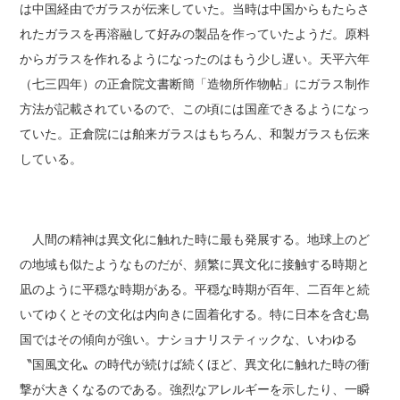
は中国経由でガラスが伝来していた。当時は中国からもたらさ
れたガラスを再溶融して好みの製品を作っていたようだ。原料
からガラスを作れるようになったのはもう少し遅い。天平六年
（七三四年）の正倉院文書断簡「造物所作物帖」にガラス制作
方法が記載されているので、この頃には国産できるようになっ
ていた。正倉院には舶来ガラスはもちろん、和製ガラスも伝来
している。
人間の精神は異文化に触れた時に最も発展する。地球上のど
の地域も似たようなものだが、頻繁に異文化に接触する時期と
凪のように平穏な時期がある。平穏な時期が百年、二百年と続
いてゆくとその文化は内向きに固着化する。特に日本を含む島
国ではその傾向が強い。ナショナリスティックな、いわゆる
〝国風文化〟の時代が続けば続くほど、異文化に触れた時の衝
撃が大きくなるのである。強烈なアレルギーを示したり、一瞬