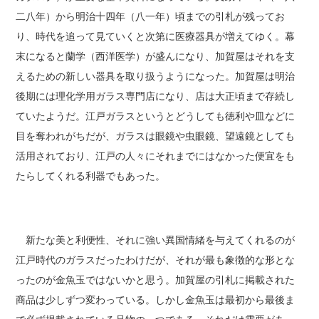
二八年）から明治十四年（八一年）頃までの引札が残ってお
り、時代を追って見ていくと次第に医療器具が増えてゆく。幕
末になると蘭学（西洋医学）が盛んになり、加賀屋はそれを支
えるための新しい器具を取り扱うようになった。加賀屋は明治
後期には理化学用ガラス専門店になり、店は大正頃まで存続し
ていたようだ。江戸ガラスというとどうしても徳利や皿などに
目を奪われがちだが、ガラスは眼鏡や虫眼鏡、望遠鏡としても
活用されており、江戸の人々にそれまでにはなかった便宜をも
たらしてくれる利器でもあった。
新たな美と利便性、それに強い異国情緒を与えてくれるのが
江戸時代のガラスだったわけだが、それが最も象徴的な形とな
ったのが金魚玉ではないかと思う。加賀屋の引札に掲載された
商品は少しずつ変わっている。しかし金魚玉は最初から最後ま