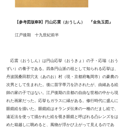
【参考図版03
】円山応震（おうしん） 『金魚玉図』
江戸後期 十九世紀前半
応震（おうしん）は円山応挙（おうきょ）の子・応瑞（おう
ずい）の養子である。四条円山派の祖として知られる応挙は、
丹波国桑田郡穴太（あのお）村（現・京都府亀岡市）の豪農の
次男として生まれた。後に苗字帯刀を許されたが、由緒ある絵
師の家の子ではない。江戸後期の京都の自由な世相の中から現
れた画家だった。応挙もガラスに縁がある。修行時代に盛んに
眼鏡絵を描いた。眼鏡絵はオランダ伝来の一種のだまし絵で、
遠近法を使って描かれた絵を覗き眼鏡と呼ばれる凸レンズをは
めた箱越しに眺めると、風物が浮かび上がって見えるのであ