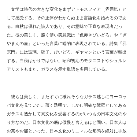
文学は時代の大きな変化をまずアトモスフィア（雰囲気）と
して感受する。その正体がわからぬまま言語化を始めるのであ
る。白秋は優れた詩人であり、その意味で正直な表現者だっ
た。彼の美しく、脆く儚い美意識は『色赤きびいどろ』や『ぎ
やまんの壺』といった言葉に端的に表現されている。詩集『邪
宗門』には玻璃、硝子、びいどろ、ギヤマンという言葉が頻出
する。白秋ばかりではない。昭和初期のモダニストやシュルレ
アリストもまた、ガラスを示す単語を多用している。
彼らは美しく、またすぐに破れそうなガラス越しにヨーロッ
パ文化を見ていた。薄く透明で、しかし明確な障壁としてある
ガラスを透かして異文化を受容するのがいつもの日本文化のや
り方なのだ。日本文化の底は傲慢と言えるほど固い。日本人は
お茶やお能といった、日本文化のミニマルな形態を絶対に手放