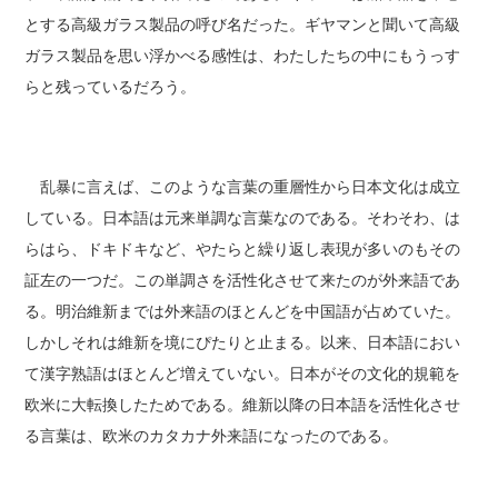
とする高級ガラス製品の呼び名だった。ギヤマンと聞いて高級
ガラス製品を思い浮かべる感性は、わたしたちの中にもうっす
らと残っているだろう。
乱暴に言えば、このような言葉の重層性から日本文化は成立
している。日本語は元来単調な言葉なのである。そわそわ、は
らはら、ドキドキなど、やたらと繰り返し表現が多いのもその
証左の一つだ。この単調さを活性化させて来たのが外来語であ
る。明治維新までは外来語のほとんどを中国語が占めていた。
しかしそれは維新を境にぴたりと止まる。以来、日本語におい
て漢字熟語はほとんど増えていない。日本がその文化的規範を
欧米に大転換したためである。維新以降の日本語を活性化させ
る言葉は、欧米のカタカナ外来語になったのである。