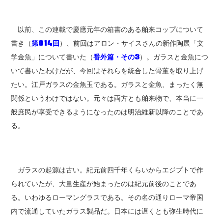
以前、この連載で慶應元年の箱書のある舶来コップについて
書き（
第014回
）、前回はアロン・サイスさんの新作陶展「文
学金魚」について書いた（
番外篇・その3
）。ガラスと金魚につ
いて書いたわけだが、今回はそれらを統合した骨董を取り上げ
たい。江戸ガラスの金魚玉である。ガラスと金魚、まったく無
関係というわけではない。元々は両方とも舶来物で、本当に一
般庶民が享受できるようになったのは明治維新以降のことであ
る。
ガラスの起源は古い。紀元前四千年くらいからエジプトで作
られていたが、大量生産が始まったのは紀元前後のことであ
る。いわゆるローマングラスである。その名の通りローマ帝国
内で流通していたガラス製品だ。日本には遅くとも弥生時代に