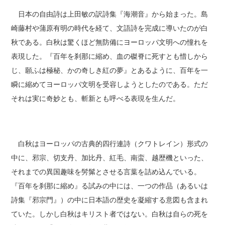
日本の自由詩は上田敏の訳詩集『海潮音』から始まった。島
崎藤村や蒲原有明の時代を経て、文語詩を完成に導いたのが白
秋である。白秋は驚くほど無防備にヨーロッパ文明への憧れを
表現した。『百年を刹那に縮め、血の磔脊に死すとも惜しから
じ、願ふは極秘、かの奇しき紅の夢』とあるように、百年を一
瞬に縮めてヨーロッパ文明を受容しようとしたのである。ただ
それは実に奇妙とも、斬新とも呼べる表現を生んだ。
白秋はヨーロッパの古典的四行連詩（クワトレイン）形式の
中に、邪宗、切支丹、加比丹、紅毛、南蛮、越歴機といった、
それまでの異国趣味を髣髴とさせる言葉を詰め込んでいる。
『百年を刹那に縮め』る試みの中には、一つの作品（あるいは
詩集『邪宗門』）の中に日本語の歴史を凝縮する意図も含まれ
ていた。しかし白秋はキリスト者ではない。白秋は自らの死を