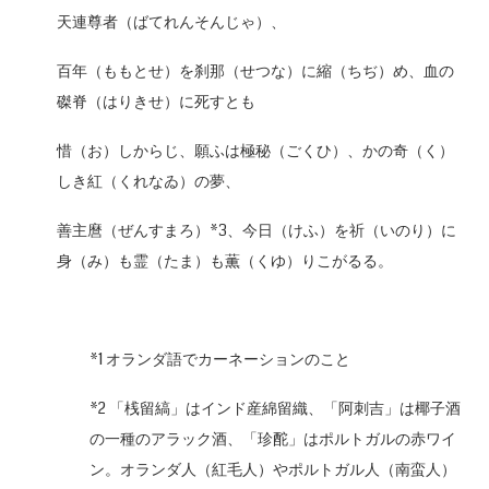
天連尊者（ばてれんそんじゃ）、
百年（ももとせ）を刹那（せつな）に縮（ちぢ）め、血の
磔脊（はりきせ）に死すとも
惜（お）しからじ、願ふは極秘（ごくひ）、かの奇（く）
しき紅（くれなゐ）の夢、
善主麿（ぜんすまろ）*3、今日（けふ）を祈（いのり）に
身（み）も霊（たま）も薫（くゆ）りこがるる。
*1 オランダ語でカーネーションのこと
*2 「桟留縞」はインド産綿留織、「阿刺吉」は椰子酒
の一種のアラック酒、「珍酡」はポルトガルの赤ワイ
ン。オランダ人（紅毛人）やポルトガル人（南蛮人）