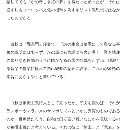
賭してでも『かの奇しき紅の夢』を得たいと願ったが、それは
必ずしもヨーロッパ文化の根幹を為すキリスト教思想ではなか
ったのである。
白秋は『邪宗門』序文で、『詩の生命は暗示にして単なる事
象の説明にはあらず。かの筆にも言語にも言い尽くし難き情趣
の限りなき振動のうちに幽かなる心霊の歓戯をたずね、縹渺た
る音楽の愉楽に憧れて自己観察の悲哀に誇る、これわが象徴の
本旨にあらずや』と書いている。
白秋は象徴主義詩人として立ったが、序文を読めば、それが
ランボーやマラルメのサンボリズムといかに異質のものである
のか一目瞭然だろう。白秋は曰く言い難いなにかを表現するの
が象徴主義だと考えている。それは彼に『愉楽』と『悲哀』を