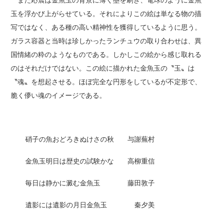
玉を浮かび上がらせている。それによりこの絵は単なる物の描
写ではなく、ある種の高い精神性を獲得しているように思う。
ガラス容器と当時は珍しかったランチュウの取り合わせは、異
国情緒の粋のようなものである。しかしこの絵から感じ取れる
のはそれだけではない。この絵に描かれた金魚玉の〝玉〟は
〝魂〟を想起させる。ほぼ完全な円形をしているが不定形で、
脆く儚い魂のイメージである。
硝子の魚おどろきぬけさの秋 与謝蕪村
金魚玉明日は歴史の試験かな 高柳重信
毎日は静かに澱む金魚玉 藤田敦子
遺影には遺影の月日金魚玉 秦夕美