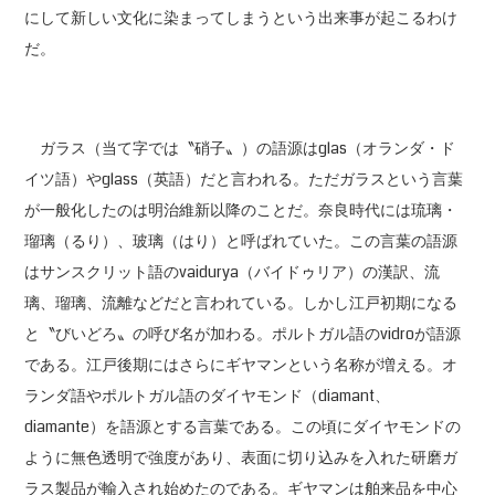
にして新しい文化に染まってしまうという出来事が起こるわけ
だ。
ガラス（当て字では〝硝子〟）の語源はglas（オランダ・ド
イツ語）やglass（英語）だと言われる。ただガラスという言葉
が一般化したのは明治維新以降のことだ。奈良時代には琉璃・
瑠璃（るり）、玻璃（はり）と呼ばれていた。この言葉の語源
はサンスクリット語のvaidurya（バイドゥリア）の漢訳、流
璃、瑠璃、流離などだと言われている。しかし江戸初期になる
と〝びいどろ〟の呼び名が加わる。ポルトガル語のvidroが語源
である。江戸後期にはさらにギヤマンという名称が増える。オ
ランダ語やポルトガル語のダイヤモンド（diamant、
diamante）を語源とする言葉である。この頃にダイヤモンドの
ように無色透明で強度があり、表面に切り込みを入れた研磨ガ
ラス製品が輸入され始めたのである。ギヤマンは舶来品を中心