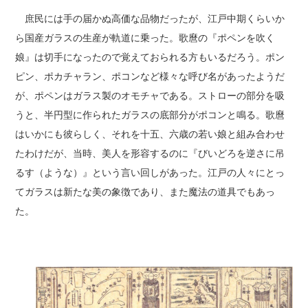
庶民には手の届かぬ高価な品物だったが、江戸中期くらいか
ら国産ガラスの生産が軌道に乗った。歌麿の『ポペンを吹く
娘』は切手になったので覚えておられる方もいるだろう。ポン
ピン、ポカチャラン、ポコンなど様々な呼び名があったようだ
が、ポペンはガラス製のオモチャである。ストローの部分を吸
うと、半円型に作られたガラスの底部分がポコンと鳴る。歌麿
はいかにも彼らしく、それを十五、六歳の若い娘と組み合わせ
たわけだが、当時、美人を形容するのに『びいどろを逆さに吊
るす（ような）』という言い回しがあった。江戸の人々にとっ
てガラスは新たな美の象徴であり、また魔法の道具でもあっ
た。