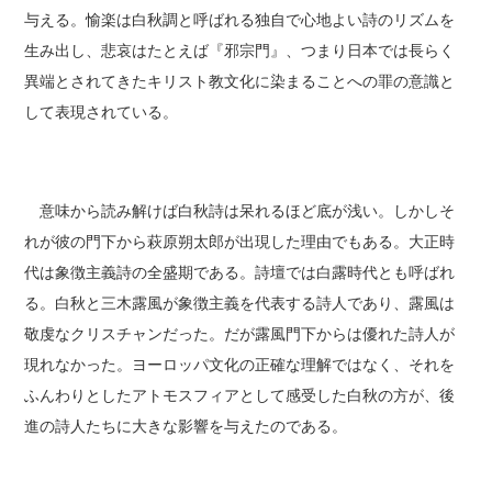
与える。愉楽は白秋調と呼ばれる独自で心地よい詩のリズムを
生み出し、悲哀はたとえば『邪宗門』、つまり日本では長らく
異端とされてきたキリスト教文化に染まることへの罪の意識と
して表現されている。
意味から読み解けば白秋詩は呆れるほど底が浅い。しかしそ
れが彼の門下から萩原朔太郎が出現した理由でもある。大正時
代は象徴主義詩の全盛期である。詩壇では白露時代とも呼ばれ
る。白秋と三木露風が象徴主義を代表する詩人であり、露風は
敬虔なクリスチャンだった。だが露風門下からは優れた詩人が
現れなかった。ヨーロッパ文化の正確な理解ではなく、それを
ふんわりとしたアトモスフィアとして感受した白秋の方が、後
進の詩人たちに大きな影響を与えたのである。