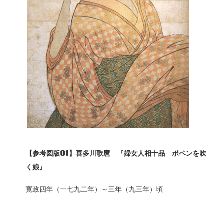
【参考図版01
】喜多川歌麿 『婦女人相十品 ポペンを吹
く娘』
寛政四年（一七九二年）～三年（九三年）頃