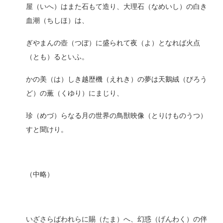
屋（いへ）はまた石もて造り、大理石（なめいし）の白き
血潮（ちしほ）は、
ぎやまんの壺（つぼ）に盛られて夜（よ）となれば火点
（とも）るといふ。
かの美（は）しき越歴機（えれき）の夢は天鵝絨（びろう
ど）の薫（くゆり）にまじり、
珍（めづ）らなる月の世界の鳥獣映像（とりけものうつ）
すと聞けり。
（中略）
いざさらばわれらに賜（たま）へ、幻惑（げんわく）の伴