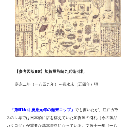
【参考図版02
】加賀屋熊崎九兵衛引札
嘉永二年（一八四九年）～嘉永末（五四年）頃
『第014回 慶應元年の舶来コップ』
でも書いたが、江戸ガラ
スの世界では日本橋に店を構えていた加賀屋の引札（今の製品
カタログ）が重要な基本資料になっている。文政十一年（一八