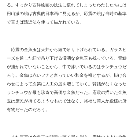
る。すっかり西洋絵画の技法に慣れてしまったわたしたちには
円山派の絵は古典的日本画に見えるが、応震の絵は当時の基準
で言えば遠近法を使って描かれている。
応震の金魚玉は天井から紐で吊り下げられている。ガラスビ
ーズを通した紐で吊り下げる瀟洒な金魚玉も残っている。背鰭
が描かれていないことから、中で泳いでいるのはランチュウだ
ろう。金魚は赤いフナと言っていい和金を祖とするが、掛け合
わせによって次第に人工の度を増してゆく。背鰭がなくなった
ランチュウが最も珍奇で高価な金魚だった。応震の描いた金魚
玉は庶民が持てるようなものではなく、裕福な商人か殿様の所
有物だったのだろう。
また応震は金魚玉の背景に薄く墨を刷き、電球のように金魚