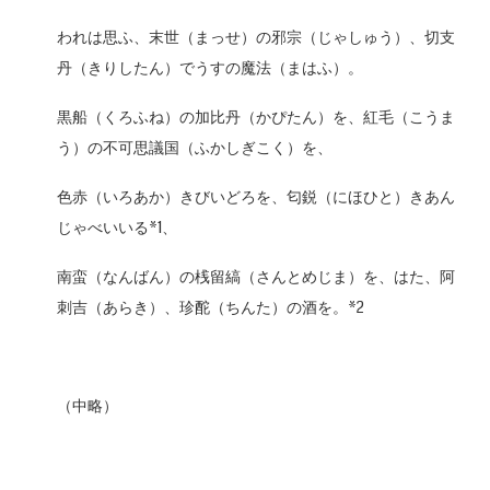
われは思ふ、末世（まっせ）の邪宗（じゃしゅう）、切支
丹（きりしたん）でうすの魔法（まはふ）。
黒船（くろふね）の加比丹（かぴたん）を、紅毛（こうま
う）の不可思議国（ふかしぎこく）を、
色赤（いろあか）きびいどろを、匂鋭（にほひと）きあん
じゃべいいる*1、
南蛮（なんばん）の桟留縞（さんとめじま）を、はた、阿
刺吉（あらき）、珍酡（ちんた）の酒を。*2
（中略）