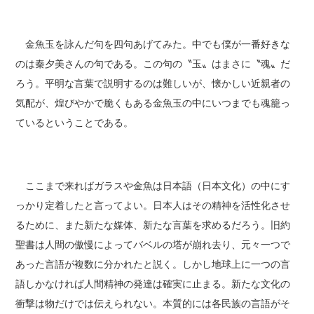
金魚玉を詠んだ句を四句あげてみた。中でも僕が一番好きな
のは秦夕美さんの句である。この句の〝玉〟はまさに〝魂〟だ
ろう。平明な言葉で説明するのは難しいが、懐かしい近親者の
気配が、煌びやかで脆くもある金魚玉の中にいつまでも魂籠っ
ているということである。
ここまで来ればガラスや金魚は日本語（日本文化）の中にす
っかり定着したと言ってよい。日本人はその精神を活性化させ
るために、また新たな媒体、新たな言葉を求めるだろう。旧約
聖書は人間の傲慢によってバベルの塔が崩れ去り、元々一つで
あった言語が複数に分かれたと説く。しかし地球上に一つの言
語しかなければ人間精神の発達は確実に止まる。新たな文化の
衝撃は物だけでは伝えられない。本質的には各民族の言語がそ