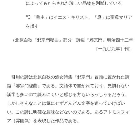
によってもたらされた珍しい品物を列挙している
*3 「善主」はイエス・キリスト、「麿」は聖母マリア
を指す
（北原白秋『邪宗門秘曲』部分 詩集『邪宗門』明治四十二年
［一九〇九年］刊）
引用の詩は北原白秋の処女詩集『邪宗門』冒頭に置かれた詩
篇『邪宗門秘曲』である。文語体で書かれており、見慣れない
漢字も多いので読みにくいと感じる方もいらっしゃるだろう。
しかしそんなことは気にせずどんどん文字を追っていけばい
い。この詩に明確な意味などないのである。あるアトモスフィ
ア（雰囲気）を表現した作品である。