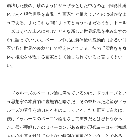
崩壊した後の、砂のようにザラザラとした中心のない関係性総
体である現代世界を表現した画家だと捉えているのは確かなよ
うである。またこれも例によってと言うべきだろうが、ドゥル
ーズはそれが未来に向けたどんな新しい世界認識を生み出すの
かは語っていない。ベーコン作品は解体後の流動的（あるいは
不定形）世界の表象として捉えられている。彼の〝器官なき身
体〟概念を体現する画家として論じられていると言ってもい
い。
ドゥルーズのベーコン論に満ちているのは、ドゥルーズとい
う思想家の本質的に虚無的な暗さだ。その並外れた絶望がドゥ
ルーズの著作を魅力あるものにしている。ただ正直に言えば、
僕はドゥルーズのベーコン論をさして重要だとは思わなかっ
た。僕が理解したのはベーコンがある種の現代ヨーロッパ知識
人の心を惹き付けてやまない特別な画家だということである。