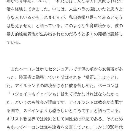
期から青年期について、『私たちはこんな暴力に支配された生
活を経験してきました。中には、人生バラの園にいたと思うよ
うな人もいるかもしれませんが、私自身振り返ってみるとそう
は思えません』と語っている。このような生育環境から、彼の
暴力的絵画表現が生み出されたのだろうと多くの識者は読解し
ている。
またベーコンはホモセクシュアルで子供の頃から女装癖があ
った。陸軍省に勤務していた父はそれを〝矯正〟しようとし
た。アイルランドの環境がさらに彼を苦しめた。ベーコンは
『（ジョイスもイェイツも）皆出て行かなければならなかっ
た。というのも教会が理由です。アイルランドは教会が支配す
る国で、スペインよりも恐ろしいところです』と語っている。
キリスト教世界では原則として同性愛は罪悪である。そのため
もあってベーコンは無神論者を公言していた。しかし1950年代