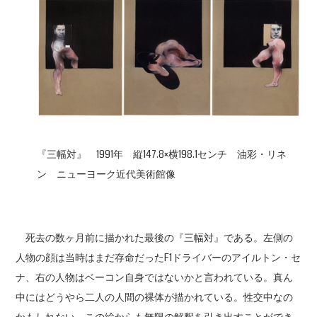
『三幅対』 1991年 縦147.8×横198.1センチ 油彩・リネ
ン ニューヨーク近代美術館像
死去の数ヶ月前に描かれた最後の『三幅対』である。左側の
人物の顔は当時はまだ存命だったF1ドライバーのアイルトン・セ
ナ、右の人物はベーコン自身ではないかと言われている。真ん
中にはどうやら二人の人間の裸体が描かれている。性交中なの
かもしれない。この絵からも無限の解釈を引き出すことができ