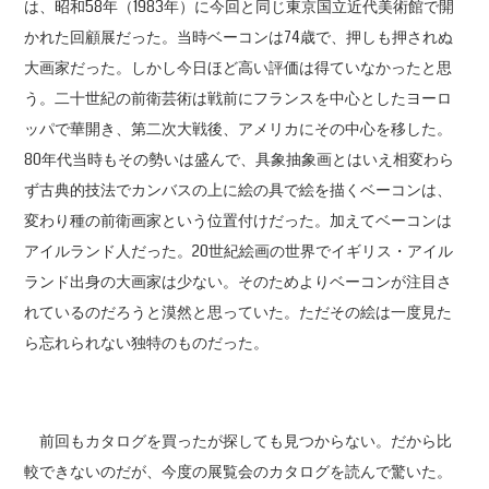
は、昭和58年（1983年）に今回と同じ東京国立近代美術館で開
かれた回顧展だった。当時ベーコンは74歳で、押しも押されぬ
大画家だった。しかし今日ほど高い評価は得ていなかったと思
う。二十世紀の前衛芸術は戦前にフランスを中心としたヨーロ
ッパで華開き、第二次大戦後、アメリカにその中心を移した。
80年代当時もその勢いは盛んで、具象抽象画とはいえ相変わら
ず古典的技法でカンバスの上に絵の具で絵を描くベーコンは、
変わり種の前衛画家という位置付けだった。加えてベーコンは
アイルランド人だった。20世紀絵画の世界でイギリス・アイル
ランド出身の大画家は少ない。そのためよりベーコンが注目さ
れているのだろうと漠然と思っていた。ただその絵は一度見た
ら忘れられない独特のものだった。
前回もカタログを買ったが探しても見つからない。だから比
較できないのだが、今度の展覧会のカタログを読んで驚いた。