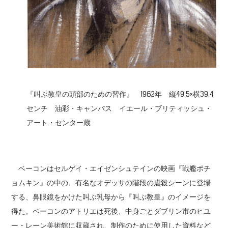
『叫ぶ教皇の頭部のための習作』 1962年 縦49.5×横39.4
センチ 油彩・キャンバス イエール・ブリティッシュ・
アート・センター蔵
ベーコンはセルゲイ・エイゼンシュテインの映画『戦艦ポチ
ョムキン』の中の、有名なオデッサの階段の虐殺シーンに登場
する、鼻眼鏡をかけた叫ぶ乳母から『叫ぶ教皇』のイメージを
得た。ベーコンのアトリエは死後、中身ごとダブリン市のヒユ
ー・レーン美術館に収蔵され、制作のために使用した資料など