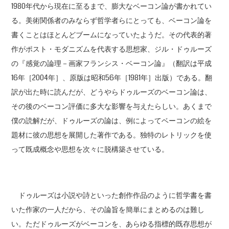
1980年代から現在に至るまで、膨大なベーコン論が書かれてい
る。美術関係者のみならず哲学者らにとっても、ベーコン論を
書くことはほとんどブームになっていたようだ。その代表的著
作がポスト・モダニズムを代表する思想家、ジル・ドゥルーズ
の『感覚の論理－画家フランシス・ベーコン論』（翻訳は平成
16年［2004年］、原版は昭和56年［1981年］出版）である。翻
訳が出た時に読んだが、どうやらドゥルーズのベーコン論は、
その後のベーコン評価に多大な影響を与えたらしい。あくまで
僕の読解だが、ドゥルーズの論は、例によってベーコンの絵を
題材に彼の思想を展開した著作である。独特のレトリックを使
って既成概念や思想を次々に脱構築させている。
ドゥルーズは小説や詩といった創作作品のように哲学書を書
いた作家の一人だから、その論旨を簡単にまとめるのは難し
い。ただドゥルーズがベーコンを、あらゆる指標的既存思想が