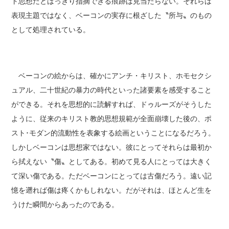
ト思想だとはっきり指摘できる痕跡は見当たらない。それらは
表現主題ではなく、ベーコンの実存に根ざした〝所与〟のもの
として処理されている。
ベーコンの絵からは、確かにアンチ・キリスト、ホモセクシ
ュアル、二十世紀の暴力の時代といった諸要素を感受すること
ができる。それを思想的に読解すれば、ドゥルーズがそうした
ように、従来のキリスト教的思想規範が全面崩壊した後の、ポ
スト･モダン的流動性を表象する絵画ということになるだろう。
しかしベーコンは思想家ではない。彼にとってそれらは最初か
ら拭えない〝傷〟としてある。初めて見る人にとっては大きく
て深い傷である。ただベーコンにとっては古傷だろう。遠い記
憶を遡れば傷は疼くかもしれない。だがそれは、ほとんど生を
うけた瞬間からあったのである。