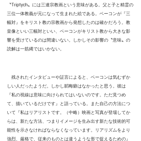
〝Triptych〟には三連宗教画という意味がある。父と子と精霊の
三位一体教義が元になって生まれた絵である。ベーコンが『三
幅対』をキリスト教の宗教画から発想したのは確かだろう。教
皇像といい三幅対といい、ベーコンがキリスト教から大きな影
響を受けているのは間違いない。しかしその影響の〝意味〟の
読解は一筋縄ではいかない。
残されたインタビューや証言によると、ベーコンは気むずか
しい人だったようだ。しかし韜晦癖はなかったと思う。彼は
『私の視線は意味に向けられてはいないのです。ただ見つめ
て、描いているだけです』と語っている。また自己の方法につ
いて『私はリアリストです。（中略）映画と写真が登場してか
らは、新たな方法、つまりイメージを生み出す新たな技術的可
能性を示さなければならなくなっています。リアリズムをより
強烈、厳格で、従来のものとは違うような形で捉えるための』