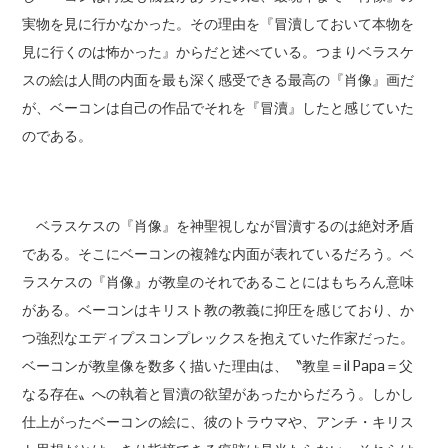
実物を見に行かなかった。その理由を『冒瀆しておいて本物を
見に行くのは怖かった』からだと述べている。つまりベラスケ
スの絵は人間の内面を最も深く感受できる最高の『肖像』画だ
が、ベーコンは自己の作品でそれを『冒瀆』したと感じていた
のである。
ベラスケスの『肖像』を神聖視しなが冒瀆するのは絶対矛盾
である。そこにベーコンの複雑な内面が表れているだろう。ベ
ラスケスの『肖像』が教皇のそれであることにはもちろん意味
がある。ベーコンはキリスト教の教義に抑圧を感じており、か
つ強烈なエディプスコンプレックスを抱えていた作家だった。
ベーコンが教皇像を数多く描いた理由は、〝教皇＝il Papa＝父
なる存在〟への執着と冒瀆の欲望があったからだろう。しかし
仕上がったベーコンの絵に、彼のトラウマや、アンチ・キリス