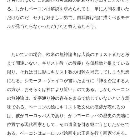
る。しかしベーコンは解説を求められても、単に人間を描いた
だけなのだ、セナは好ましい男で、自我像は他に描くべきモデ
ルが見当たらなかっただけだと答えるだろう。
たいていの場合、欧米の無神論者は広義のキリスト者だと考
えて間違いない。キリスト教（の教義）を仮想敵と捉えている
限り、それは日に影にキリスト教の根幹を補完してしまう思想
になる。シモーヌ・ヴェイユが書いたように『神を否定する人
の方が、おそらくは神により近い』のである。しかしベーコン
の無神論は、文字通り神の存在をまるで信じていないという意
味である。ベーコンの絵にキリスト教文化の痕跡が表れるの
は、彼がヨーロッパ人であり、かつヨーロッパの歴史の先端に
位置する現代画家として、その遺産を引き継ごうとしたからで
ある。ベーコンはヨーロッパ絵画史の王道を行く画家である。