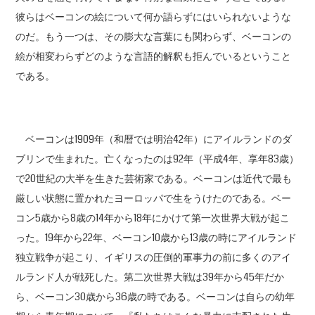
彼らはベーコンの絵について何か語らずにはいられないような
のだ。もう一つは、その膨大な言葉にも関わらず、ベーコンの
絵が相変わらずどのような言語的解釈も拒んでいるということ
である。
ベーコンは1909年（和暦では明治42年）にアイルランドのダ
ブリンで生まれた。亡くなったのは92年（平成4年、享年83歳）
で20世紀の大半を生きた芸術家である。ベーコンは近代で最も
厳しい状態に置かれたヨーロッパで生をうけたのである。ベー
コン5歳から8歳の14年から18年にかけて第一次世界大戦が起こ
った。19年から22年、ベーコン10歳から13歳の時にアイルランド
独立戦争が起こり、イギリスの圧倒的軍事力の前に多くのアイ
ルランド人が戦死した。第二次世界大戦は39年から45年だか
ら、ベーコン30歳から36歳の時である。ベーコンは自らの幼年