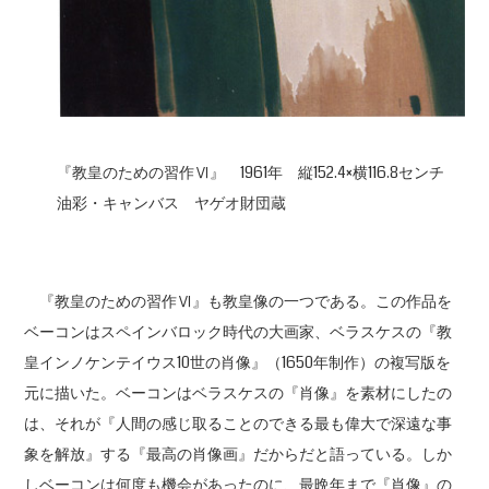
『教皇のための習作Ⅵ』 1961年 縦152.4×横116.8センチ
油彩・キャンバス ヤゲオ財団蔵
『教皇のための習作Ⅵ』も教皇像の一つである。この作品を
ベーコンはスペインバロック時代の大画家、ベラスケスの『教
皇インノケンテイウス10世の肖像』（1650年制作）の複写版を
元に描いた。ベーコンはベラスケスの『肖像』を素材にしたの
は、それが『人間の感じ取ることのできる最も偉大で深遠な事
象を解放』する『最高の肖像画』だからだと語っている。しか
しベーコンは何度も機会があったのに、最晩年まで『肖像』の