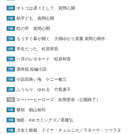
オトコは遅々として 寅間心閑
小説
助平ども 寅間心閑
小説
松の牢 寅間心閑
小説
もうすぐ幕が開く 大畑ゆかり原案 寅間心閑作
小説
学生だった 松原和音
小説
一月のレモネード 松原和音
小説
酒井聡 短編小説
小説
小説四角い海 ケニー敏江
小説
ふうらり、ゆれる 片島麦子
小説
スーパーヒーローズ 松岡里奈（公開終了）
小説
横領 鶴山裕司
小説
伽藍 e.e.カミングズ／星隆弘
小説
少女と銀狐 ドイナ・チェルニカ／ラモーナ・ツァラヌ
小説