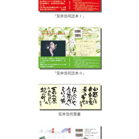
『安井浩司読本Ⅰ』
『安井浩司読本Ⅱ』
安井浩司墨書