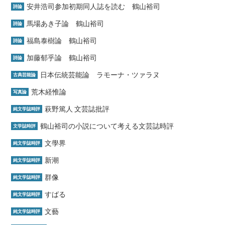
安井浩司参加初期同人誌を読む 鶴山裕司
詩論
馬場あき子論 鶴山裕司
詩論
福島泰樹論 鶴山裕司
詩論
加藤郁乎論 鶴山裕司
詩論
日本伝統芸能論 ラモーナ・ツァラヌ
古典芸能論
荒木経惟論
写真論
萩野篤人 文芸誌批評
純文学誌時評
鶴山裕司の小説について考える文芸誌時評
文学誌時評
文學界
純文学誌時評
新潮
純文学誌時評
群像
純文学誌時評
すばる
純文学誌時評
文藝
純文学誌時評