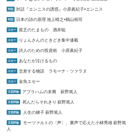
対話『エンニスの誘惑』小原眞紀子×エンニス
対話
日本の詩の原理 池上晴之×鶴山裕司
対話
貧乏のたまもの 酒井聡
エセー
りょんさんのときどき集中連載
エセー
詩人のための投資術 小原眞紀子
エセー
あなたが泣けるもの
エセー
交差する物語 ラモーナ・ツァラヌ
エセー
金魚エセー
エセー
アブラハムの末裔 萩野篤人
文芸評論
死んだらそれきり 萩野篤人
文芸評論
人生の梯子 萩野篤人
文芸評論
モーツァルトの〈声〉、裏声で応えた小林秀雄 萩野篤
文芸評論
人