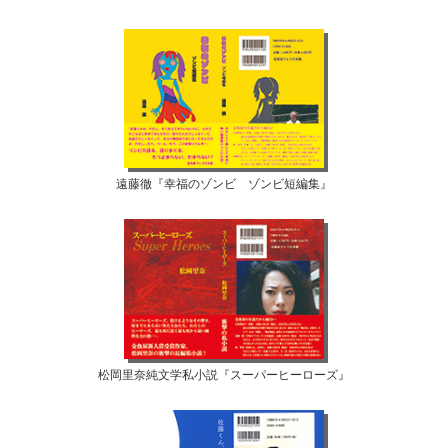
遠藤徹『幸福のゾンビ ゾンビ短編集』
松岡里奈純文学私小説『スーパーヒーローズ』