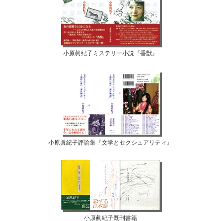
小原眞紀子ミステリー小説『香獣』
小原眞紀子評論集『文学とセクシュアリティ』
小原眞紀子既刊書籍