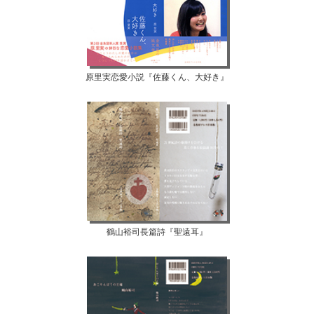
原里実恋愛小説『佐藤くん、大好き』
鶴山裕司長篇詩『聖遠耳』