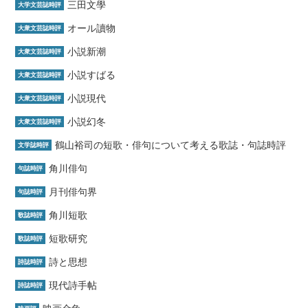
三田文學
大学文芸誌時評
オール讀物
大衆文芸誌時評
小説新潮
大衆文芸誌時評
小説すばる
大衆文芸誌時評
小説現代
大衆文芸誌時評
小説幻冬
大衆文芸誌時評
鶴山裕司の短歌・俳句について考える歌誌・句誌時評
文学誌時評
角川俳句
句誌時評
月刊俳句界
句誌時評
角川短歌
歌誌時評
短歌研究
歌誌時評
詩と思想
詩誌時評
現代詩手帖
詩誌時評