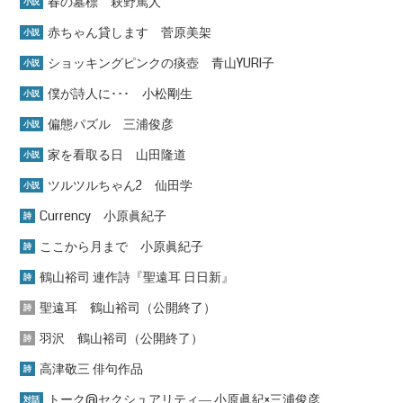
春の墓標 萩野篤人
小説
赤ちゃん貸します 菅原美架
小説
ショッキングピンクの痰壺 青山YURI子
小説
僕が詩人に･･･ 小松剛生
小説
偏態パズル 三浦俊彦
小説
家を看取る日 山田隆道
小説
ツルツルちゃん2 仙田学
小説
Currency 小原眞紀子
詩
ここから月まで 小原眞紀子
詩
鶴山裕司 連作詩『聖遠耳 日日新』
詩
聖遠耳 鶴山裕司（公開終了）
詩
羽沢 鶴山裕司（公開終了）
詩
高津敬三 俳句作品
詩
トーク@セクシュアリティ― 小原眞紀×三浦俊彦
対話