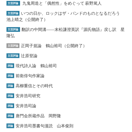
九鬼周造と「偶然性」をめぐって 萩野篤人
文芸評論
いつの日か、ロックはザ・バンドのものとなるだろう
文芸評論
池上晴之（公開終了）
翻訳の中間溝――末松謙澄英訳『源氏物語』戻し訳 星
文芸評論
隆弘
正岡子規論 鶴山裕司（公開終了）
文芸評論
辻原登論
文芸評論
現代詩人論 鶴山裕司
詩論
前衛俳句作家論
詩論
高柳重信とその時代
詩論
安井浩司研究
詩論
安井浩司論
詩論
唐門会所蔵作品 岡野隆
詩論
安井浩司墨書句漫読 山本俊則
詩論