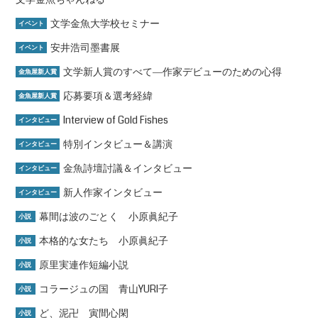
文学金魚大学校セミナー
イベント
安井浩司墨書展
イベント
文学新人賞のすべて―作家デビューのための心得
金魚屋新人賞
応募要項＆選考経緯
金魚屋新人賞
Interview of Gold Fishes
インタビュー
特別インタビュー＆講演
インタビュー
金魚詩壇討議＆インタビュー
インタビュー
新人作家インタビュー
インタビュー
幕間は波のごとく 小原眞紀子
小説
本格的な女たち 小原眞紀子
小説
原里実連作短編小説
小説
コラージュの国 青山YURI子
小説
ど、泥卍 寅間心閑
小説