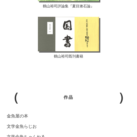
鶴山裕司評論集『夏目漱石論』
鶴山裕司既刊書籍
作品
金魚屋の本
文学金魚らじお
文学金魚ちゃんねる