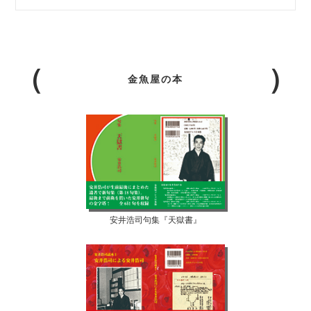
金魚屋の本
安井浩司句集『天獄書』