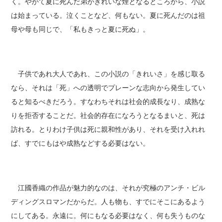
く。やがて夏に死んだ弟がきれいな煙となるところから、小説
は始まっている。泣くことなど、何もない。夏に死んだのは祖
母や母も同じで、「私もきっと夏に死ぬ」。
子供であれ大人であれ、この小説の「きれいさ」を感じ取る
なら、それは「死」への透明でプレーンな志向から発生してい
ると知るべきだろう。すなわちそれは社会的成長なり、成熟な
りを拒否することだ。社会的存在になろうとなるまいと、死は
訪れる。とりわけ子供は死に親和性があり、それを受け入れれ
ば、すでにもはや成熟などする必要はない。
江國香織の作品が魅力的なのは、それが究極のアンチ・ビル
ディングスロマンだからだ。人も物も、すでにそこにあるよう
にしてある。永遠に。何にもなる必要はなく、何も失うものな