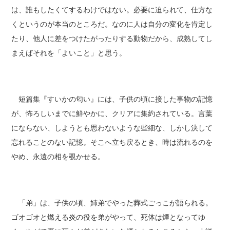
は、誰もしたくてするわけではない。必要に迫られて、仕方な
くというのが本当のところだ。なのに人は自分の変化を肯定し
たり、他人に差をつけたがったりする動物だから、成熟してし
まえばそれを「よいこと」と思う。
短篇集『すいかの匂い』には、子供の頃に接した事物の記憶
が、怖ろしいまでに鮮やかに、クリアに集約されている。言葉
にならない、しようとも思わないような些細な、しかし決して
忘れることのない記憶。そこへ立ち戻るとき、時は流れるのを
やめ、永遠の相を覗かせる。
「弟」は、子供の頃、姉弟でやった葬式ごっこが語られる。
ゴオゴオと燃える炎の役を弟がやって、死体は煙となってゆ