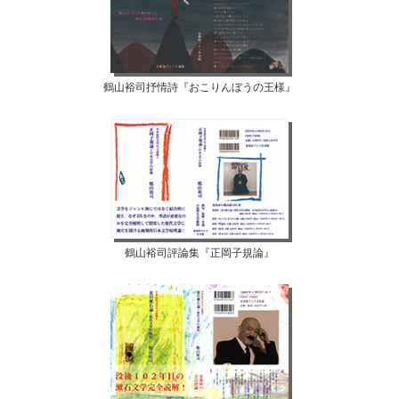
鶴山裕司抒情詩『おこりんぼうの王様』
鶴山裕司評論集『正岡子規論』