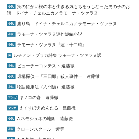
実のにがい桜の木と生きる気もちをうしなった男の子のお
小説
話 ドイナ・チェルニカ／ラモーナ・ツァラヌ
渡り鳥 ドイナ・チェルニカ／ラモーナ・ツァラヌ
小説
ラモーナ・ツァラヌ連作短編小説
小説
ラモーナ・ツァラヌ『蓮・十二時』
小説
ルチアン・ブラガ詩集 ラモーナ・ツァラヌ訳
詩
ビューチーコンテスト 遠藤徹
小説
虚構探偵―『三四郎』殺人事件― 遠藤徹
小説
物語健康法（入門編） 遠藤徹
小説
キノコの森 遠藤徹
マンガ
えくすぽえめんたる 遠藤徹
マンガ
ムネモシュネの地図 遠藤徹
小説
クローンスクール 紫雲
小説