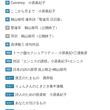
Currency 小原眞紀子
詩
ここから月まで 小原眞紀子
詩
鶴山裕司 連作詩『聖遠耳 日日新』
詩
聖遠耳 鶴山裕司（公開終了）
詩
羽沢 鶴山裕司（公開終了）
詩
高津敬三 俳句作品
詩
トーク@セクシュアリティ― 小原眞紀×三浦俊彦
対話
対話『エンニスの誘惑』小原眞紀子×エンニス
対話
日本の詩の原理 池上晴之×鶴山裕司
対話
貧乏のたまもの 酒井聡
エセー
りょんさんのときどき集中連載
エセー
詩人のための投資術 小原眞紀子
エセー
あなたが泣けるもの
エセー