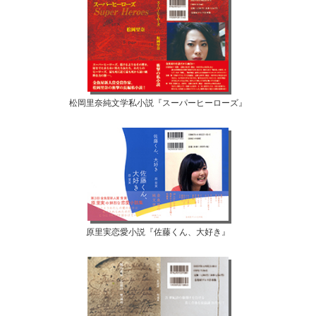
松岡里奈純文学私小説『スーパーヒーローズ』
原里実恋愛小説『佐藤くん、大好き』