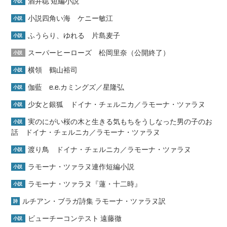
酒井聡 短編小説
小説
小説四角い海 ケニー敏江
小説
ふうらり、ゆれる 片島麦子
小説
スーパーヒーローズ 松岡里奈（公開終了）
小説
横領 鶴山裕司
小説
伽藍 e.e.カミングズ／星隆弘
小説
少女と銀狐 ドイナ・チェルニカ／ラモーナ・ツァラヌ
小説
実のにがい桜の木と生きる気もちをうしなった男の子のお
小説
話 ドイナ・チェルニカ／ラモーナ・ツァラヌ
渡り鳥 ドイナ・チェルニカ／ラモーナ・ツァラヌ
小説
ラモーナ・ツァラヌ連作短編小説
小説
ラモーナ・ツァラヌ『蓮・十二時』
小説
ルチアン・ブラガ詩集 ラモーナ・ツァラヌ訳
詩
ビューチーコンテスト 遠藤徹
小説