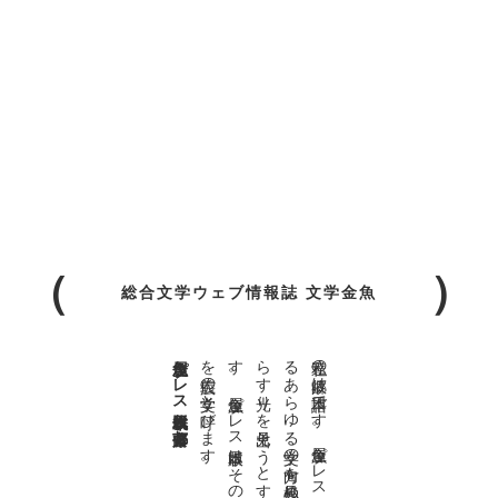
総合文学ウェブ情報誌 文学金魚
金魚屋プレス日本版代表 齋藤都
。
私達の
故郷は
日本語で
す
。
金魚屋プ
レ
ス
日本版は
、
日本語で
書か
れ
る
あ
ら
ゆ
る
文学の
方向を
見極め
、
私達の
精神の
行く
末を
照
ら
す
光り
を
見出そ
う
と
す
る
も
の
で
す
。
金魚屋プ
レ
ス
日本版は
そ
の
光り
の
す
べ
て
を
広義の
文学と
呼び
ま
す