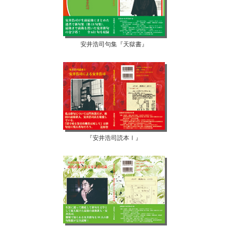
安井浩司句集『天獄書』
『安井浩司読本Ⅰ』