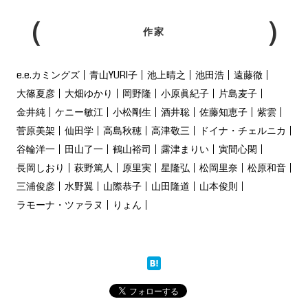
作家
e.e.カミングズ
青山YURI子
池上晴之
池田浩
遠藤徹
大篠夏彦
大畑ゆかり
岡野隆
小原眞紀子
片島麦子
金井純
ケニー敏江
小松剛生
酒井聡
佐藤知恵子
紫雲
菅原美架
仙田学
高島秋穂
高津敬三
ドイナ・チェルニカ
谷輪洋一
田山了一
鶴山裕司
露津まりい
寅間心閑
長岡しおり
萩野篤人
原里実
星隆弘
松岡里奈
松原和音
三浦俊彦
水野翼
山際恭子
山田隆道
山本俊則
ラモーナ・ツァラヌ
りょん