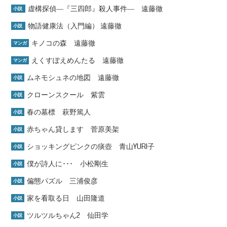
虚構探偵―『三四郎』殺人事件― 遠藤徹
小説
物語健康法（入門編） 遠藤徹
小説
キノコの森 遠藤徹
マンガ
えくすぽえめんたる 遠藤徹
マンガ
ムネモシュネの地図 遠藤徹
小説
クローンスクール 紫雲
小説
春の墓標 萩野篤人
小説
赤ちゃん貸します 菅原美架
小説
ショッキングピンクの痰壺 青山YURI子
小説
僕が詩人に･･･ 小松剛生
小説
偏態パズル 三浦俊彦
小説
家を看取る日 山田隆道
小説
ツルツルちゃん2 仙田学
小説