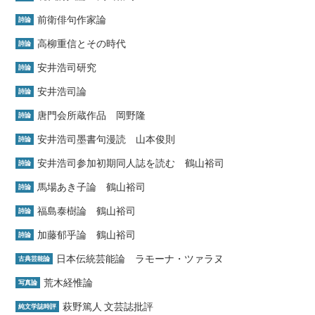
前衛俳句作家論
詩論
高柳重信とその時代
詩論
安井浩司研究
詩論
安井浩司論
詩論
唐門会所蔵作品 岡野隆
詩論
安井浩司墨書句漫読 山本俊則
詩論
安井浩司参加初期同人誌を読む 鶴山裕司
詩論
馬場あき子論 鶴山裕司
詩論
福島泰樹論 鶴山裕司
詩論
加藤郁乎論 鶴山裕司
詩論
日本伝統芸能論 ラモーナ・ツァラヌ
古典芸能論
荒木経惟論
写真論
萩野篤人 文芸誌批評
純文学誌時評