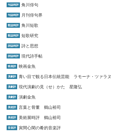
角川俳句
句誌時評
月刊俳句界
句誌時評
角川短歌
歌誌時評
短歌研究
歌誌時評
詩と思想
詩誌時評
現代詩手帖
詩誌時評
映画金魚
映画評
青い目で観る日本伝統芸能 ラモーナ・ツァラヌ
演劇評
現代演劇の見（せ）かた 星隆弘
演劇評
演劇金魚
演劇評
言葉と骨董 鶴山裕司
美術評
美術展時評 鶴山裕司
美術評
寅間心閑の肴的音楽評
音楽評