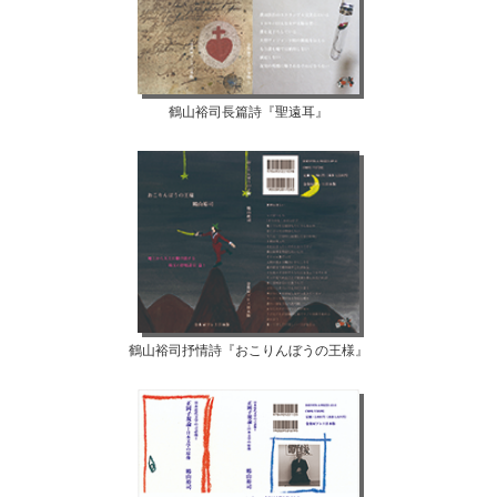
鶴山裕司長篇詩『聖遠耳』
鶴山裕司抒情詩『おこりんぼうの王様』