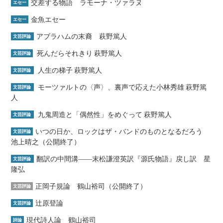
交差する物語 ラモーナ・ツァラヌ
エセー
金魚エセー
エセー
アブラハムの末裔 萩野篤人
文芸評論
死んだらそれきり 萩野篤人
文芸評論
人生の梯子 萩野篤人
文芸評論
モーツァルトの〈声〉、裏声で応えた小林秀雄 萩野篤
文芸評論
人
九鬼周造と「偶然性」をめぐって 萩野篤人
文芸評論
いつの日か、ロックはザ・バンドのものとなるだろう
文芸評論
池上晴之（公開終了）
翻訳の中間溝――末松謙澄英訳『源氏物語』戻し訳 星
文芸評論
隆弘
正岡子規論 鶴山裕司（公開終了）
文芸評論
辻原登論
文芸評論
現代詩人論 鶴山裕司
詩論