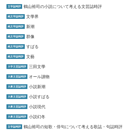
鶴山裕司の小説について考える文芸誌時評
文学誌時評
文學界
純文学誌時評
新潮
純文学誌時評
群像
純文学誌時評
すばる
純文学誌時評
文藝
純文学誌時評
三田文學
大学文芸誌時評
オール讀物
大衆文芸誌時評
小説新潮
大衆文芸誌時評
小説すばる
大衆文芸誌時評
小説現代
大衆文芸誌時評
小説幻冬
大衆文芸誌時評
鶴山裕司の短歌・俳句について考える歌誌・句誌時評
文学誌時評