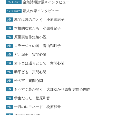
金魚詩壇討議＆インタビュー
インタビュー
新人作家インタビュー
インタビュー
幕間は波のごとく 小原眞紀子
小説
本格的な女たち 小原眞紀子
小説
原里実連作短編小説
小説
コラージュの国 青山YURI子
小説
ど、泥卍 寅間心閑
小説
オトコは遅々として 寅間心閑
小説
助平ども 寅間心閑
小説
松の牢 寅間心閑
小説
もうすぐ幕が開く 大畑ゆかり原案 寅間心閑作
小説
学生だった 松原和音
小説
一月のレモネード 松原和音
小説