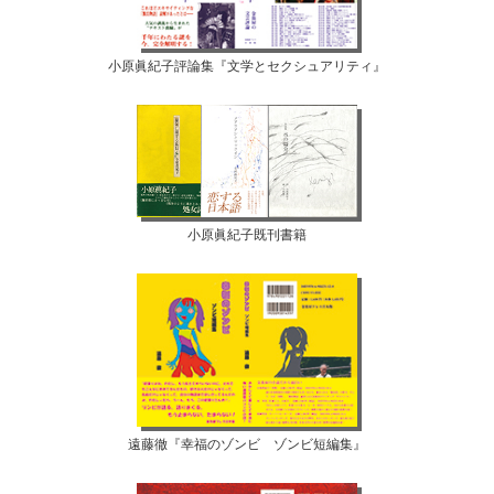
小原眞紀子評論集『文学とセクシュアリティ』
小原眞紀子既刊書籍
遠藤徹『幸福のゾンビ ゾンビ短編集』