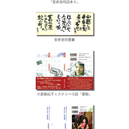
『安井浩司読本Ⅱ』
安井浩司墨書
小原眞紀子ミステリー小説『香獣』