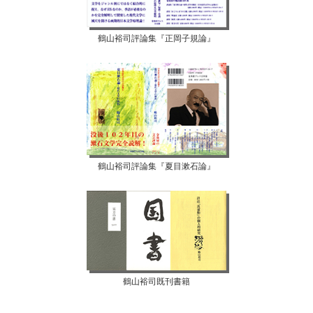
鶴山裕司評論集『正岡子規論』
鶴山裕司評論集『夏目漱石論』
鶴山裕司既刊書籍