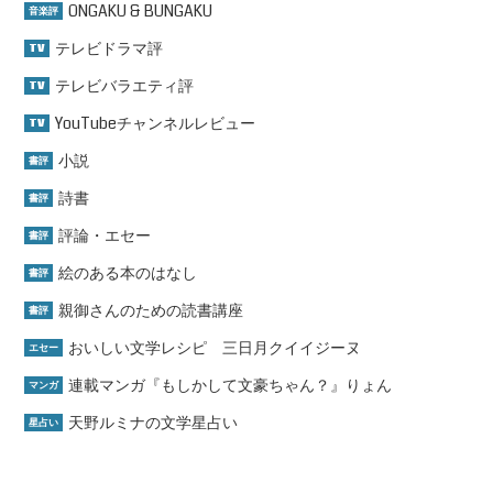
ONGAKU & BUNGAKU
音楽評
テレビドラマ評
TV
テレビバラエティ評
TV
YouTubeチャンネルレビュー
TV
小説
書評
詩書
書評
評論・エセー
書評
絵のある本のはなし
書評
親御さんのための読書講座
書評
おいしい文学レシピ 三日月クイイジーヌ
エセー
連載マンガ『もしかして文豪ちゃん？』りょん
マンガ
天野ルミナの文学星占い
星占い