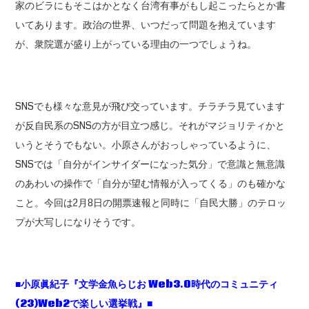
家のビラにもそこはかとなく台湾有事がもし起こったらとか書
いてあります。政治の世界、いつだって問題を抱えています
が、衆院選が盛り上がっている理由の一つでしょうね。
SNSでも様々な意見が飛び交っています。チラチラ見ています
が反自民系のSNSの方が目立つ感じ。それがマジョリティかと
いうとそうでもない。小原さんがおっしゃっているように、
SNSでは「自分がインサイダーになった気分」で意識と無意識
のあわいの操作で「自分が望む情報が入ってくる」のも確かな
こと。今回は2月8日の開票速報と同時に「自民大勝」のテロッ
プが大写しになりそうです。
■小原眞紀子『文学金魚らじお Web3.0時代のコミュニティ
(23)Web2で楽しい選挙戦』■