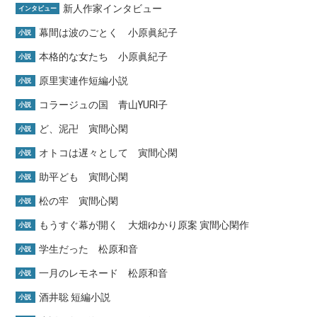
新人作家インタビュー
インタビュー
幕間は波のごとく 小原眞紀子
小説
本格的な女たち 小原眞紀子
小説
原里実連作短編小説
小説
コラージュの国 青山YURI子
小説
ど、泥卍 寅間心閑
小説
オトコは遅々として 寅間心閑
小説
助平ども 寅間心閑
小説
松の牢 寅間心閑
小説
もうすぐ幕が開く 大畑ゆかり原案 寅間心閑作
小説
学生だった 松原和音
小説
一月のレモネード 松原和音
小説
酒井聡 短編小説
小説