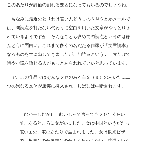
このあたりが評価の割れる要因になってもいるのでしょうね。
ちなみに最近のとりわけ若い人どうしのＳＮＳとかメールで
は、句読点を打たない代わりに空白を用いた文章がやりとりさ
れているようですが、そんなことも含めて句読点というのはほ
んとうに面白い。これまで多くの名だたる作家が「文章読本」
なるものを世に出してきましたが、句読点というテーマだけで
詩や小説を論じる人がもっとあらわれていいと思っています。
で、この作品ではそんなクセのある主文（ａ）のあいだに二
つの異なる文体が唐突に挿入され、しばしば中断されます。
むかーしむかし、むかしって言っても２０年くらい
前、あるところに女がいました。女は中国というだだっ
広い国の、東のあたりで生まれました。女は観光ビザ
で、外国なのか国内なのかよくわからない、香港という