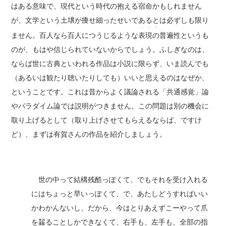
はある意味で、現代という時代の抱える宿命かもしれません
が、文学という土壌が痩せ細ったせいであるとは必ずしも限り
・・・
ません。百人なら百人につうじるような
表現の
普遍性というも
のが、もはや信じられていないからでしょう。ふしぎなのは、
ならば世に古典といわれる作品は小説に限らず、いま読んでも
（あるいは観たり聴いたりしても）いいと思えるのはなぜか、
ということです。これは昔からよく議論される「共通感覚」論
やパラダイム論では説明がつきません。この問題は別の機会に
取り上げるとして（取り上げさせてもらえるならば、ですけ
ど）、まずは有賀さんの作品を紹介しましょう。
世の中って結構残酷っぽくて、でもそれを受け入れる
にはちょっと早いっぽくて、で、あたしどうすればいい
かわかんないし、だから、今はとりあえずこーやって爪
を齧ることしかできなくて、右手も、左手も、全部の指