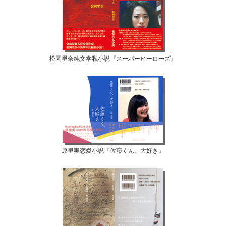
松岡里奈純文学私小説『スーパーヒーローズ』
原里実恋愛小説『佐藤くん、大好き』