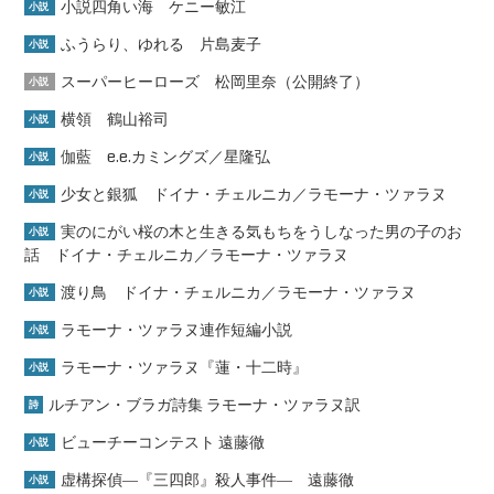
小説四角い海 ケニー敏江
小説
ふうらり、ゆれる 片島麦子
小説
スーパーヒーローズ 松岡里奈（公開終了）
小説
横領 鶴山裕司
小説
伽藍 e.e.カミングズ／星隆弘
小説
少女と銀狐 ドイナ・チェルニカ／ラモーナ・ツァラヌ
小説
実のにがい桜の木と生きる気もちをうしなった男の子のお
小説
話 ドイナ・チェルニカ／ラモーナ・ツァラヌ
渡り鳥 ドイナ・チェルニカ／ラモーナ・ツァラヌ
小説
ラモーナ・ツァラヌ連作短編小説
小説
ラモーナ・ツァラヌ『蓮・十二時』
小説
ルチアン・ブラガ詩集 ラモーナ・ツァラヌ訳
詩
ビューチーコンテスト 遠藤徹
小説
虚構探偵―『三四郎』殺人事件― 遠藤徹
小説