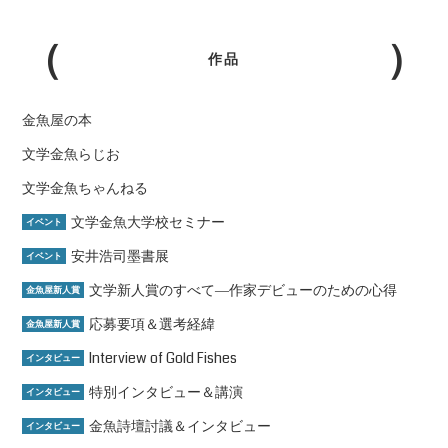
作品
金魚屋の本
文学金魚らじお
文学金魚ちゃんねる
文学金魚大学校セミナー
イベント
安井浩司墨書展
イベント
文学新人賞のすべて―作家デビューのための心得
金魚屋新人賞
応募要項＆選考経緯
金魚屋新人賞
Interview of Gold Fishes
インタビュー
特別インタビュー＆講演
インタビュー
金魚詩壇討議＆インタビュー
インタビュー