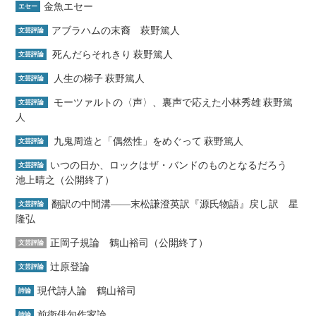
金魚エセー
エセー
アブラハムの末裔 萩野篤人
文芸評論
死んだらそれきり 萩野篤人
文芸評論
人生の梯子 萩野篤人
文芸評論
モーツァルトの〈声〉、裏声で応えた小林秀雄 萩野篤
文芸評論
人
九鬼周造と「偶然性」をめぐって 萩野篤人
文芸評論
いつの日か、ロックはザ・バンドのものとなるだろう
文芸評論
池上晴之（公開終了）
翻訳の中間溝――末松謙澄英訳『源氏物語』戻し訳 星
文芸評論
隆弘
正岡子規論 鶴山裕司（公開終了）
文芸評論
辻原登論
文芸評論
現代詩人論 鶴山裕司
詩論
前衛俳句作家論
詩論