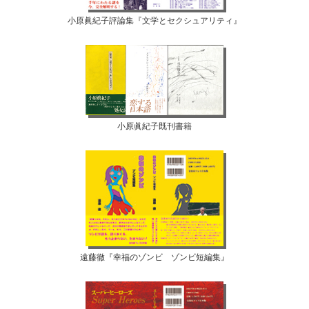
小原眞紀子評論集『文学とセクシュアリティ』
小原眞紀子既刊書籍
遠藤徹『幸福のゾンビ ゾンビ短編集』