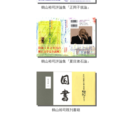
鶴山裕司評論集『正岡子規論』
鶴山裕司評論集『夏目漱石論』
鶴山裕司既刊書籍