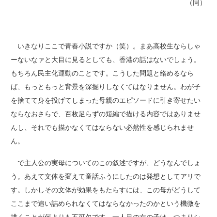
（同）
いきなりここで青春小説ですか（笑）。まあ高校生ならしゃ
ーないなァと大目に見るとしても、香港の話はないでしょう。
もちろん民主化運動のことです。こうした問題と絡めるなら
ば、もっともっと背景を深掘りしなくてはなりません。わが子
を捨てて身を投げてしまった母親のエピソードに引き寄せたい
ならなおさらで、百枚足らずの短編で描ける内容ではありませ
んし、それでも描かなくてはならない必然性を感じられませ
ん。
で主人公の実母についてのこの叙述ですが、どうなんでしょ
う。あえて文体を変えて童話ふうにしたのは発想としてアリで
す。しかしその文体が効果をもたらすには、この母がどうして
ここまで追い詰められなくてはならなかったのかという機微を