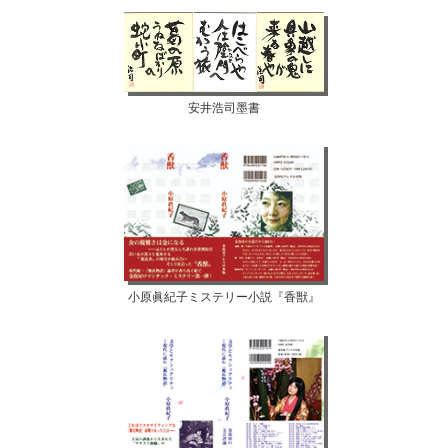
安井浩司墨書
小原眞紀子ミステリー小説『香獣』