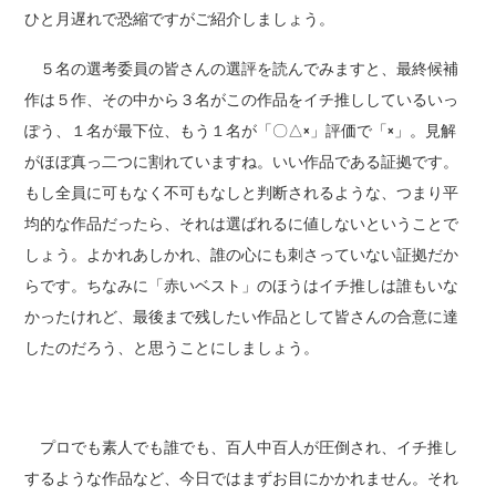
ひと月遅れで恐縮ですがご紹介しましょう。
５名の選考委員の皆さんの選評を読んでみますと、最終候補
作は５作、その中から３名がこの作品をイチ推ししているいっ
ぽう、１名が最下位、もう１名が「〇△×」評価で「×」。見解
がほぼ真っ二つに割れていますね。いい作品である証拠です。
もし全員に可もなく不可もなしと判断されるような、つまり平
均的な作品だったら、それは選ばれるに値しないということで
しょう。よかれあしかれ、誰の心にも刺さっていない証拠だか
らです。ちなみに「赤いベスト」のほうはイチ推しは誰もいな
かったけれど、最後まで残したい作品として皆さんの合意に達
したのだろう、と思うことにしましょう。
プロでも素人でも誰でも、百人中百人が圧倒され、イチ推し
するような作品など、今日ではまずお目にかかれません。それ