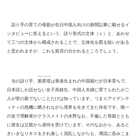
語り手の育ての母親が在日中国人向けの新聞記事に載せるイ
ンタビューに答えるという、語り形式の文体（ｃ）と、あわせ
て三つの文体から構成されることで、立体化を図る狙いがある
と思われますが、これも賛否の分かれるところでしょう。
ウォンシンユ
当の語り手、
黄星瑶
は香港生まれの中国籍だが日本育ちで、
日本語しか話せない女子高校生。中国人夫婦に育てられたが二
人が実の親でないことだけは知っています。つまりアイデンテ
ィティの危機に晒されながら境界を生きてきた存在です。唯一
の友で理解者がクラスメイトの水野なお。不倫した母親ととも
に彼女は父親から虐待を受けています。そのなおから、あると
きいきなりキスをされ激しく混乱しながらも、濁流に呑みこま