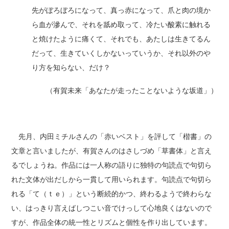
先がぼろぼろになって、真っ赤になって、爪と肉の境か
ら血が滲んで、それを舐め取って、冷たい酸素に触れる
と焼けたように痛くて、それでも、あたしは生きてるん
だって、生きていくしかないっていうか、それ以外のや
り方を知らない、だけ？
（有賀未来「あなたが走ったことないような坂道」）
先月、内田ミチルさんの「赤いベスト」を評して「楷書」の
文章と言いましたが、有賀さんのはさしづめ「草書体」と言え
るでしょうね。作品には一人称の語りに独特の句読点で句切ら
れた文体が出だしから一貫して用いられます。句読点で句切ら
れる「て（ｔｅ）」という断続的かつ、終わるようで終わらな
い、はっきり言えばしつこい音でけっして心地良くはないので
すが、作品全体の統一性とリズムと個性を作り出しています。