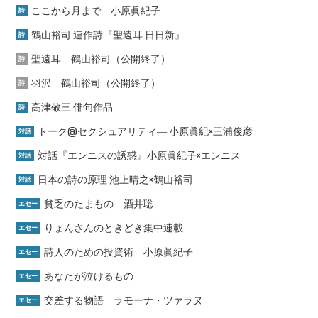
ここから月まで 小原眞紀子
詩
鶴山裕司 連作詩『聖遠耳 日日新』
詩
聖遠耳 鶴山裕司（公開終了）
詩
羽沢 鶴山裕司（公開終了）
詩
高津敬三 俳句作品
詩
トーク@セクシュアリティ― 小原眞紀×三浦俊彦
対話
対話『エンニスの誘惑』小原眞紀子×エンニス
対話
日本の詩の原理 池上晴之×鶴山裕司
対話
貧乏のたまもの 酒井聡
エセー
りょんさんのときどき集中連載
エセー
詩人のための投資術 小原眞紀子
エセー
あなたが泣けるもの
エセー
交差する物語 ラモーナ・ツァラヌ
エセー