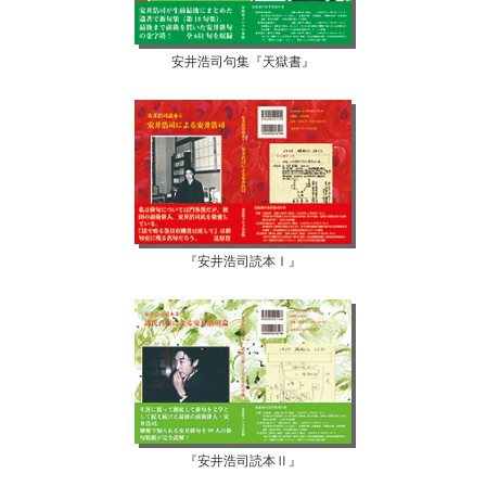
安井浩司句集『天獄書』
『安井浩司読本Ⅰ』
『安井浩司読本Ⅱ』