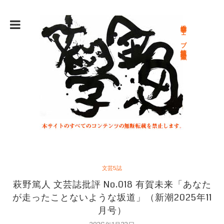
総合文学ウェブ情報誌 文学金魚
文芸5誌
萩野篤人 文芸誌批評 No.018 有賀未来「あなた
が走ったことないような坂道」（新潮2025年11
月号）