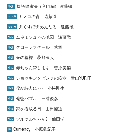
物語健康法（入門編） 遠藤徹
小説
キノコの森 遠藤徹
マンガ
えくすぽえめんたる 遠藤徹
マンガ
ムネモシュネの地図 遠藤徹
小説
クローンスクール 紫雲
小説
春の墓標 萩野篤人
小説
赤ちゃん貸します 菅原美架
小説
ショッキングピンクの痰壺 青山YURI子
小説
僕が詩人に･･･ 小松剛生
小説
偏態パズル 三浦俊彦
小説
家を看取る日 山田隆道
小説
ツルツルちゃん2 仙田学
小説
Currency 小原眞紀子
詩