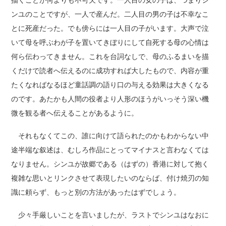
描くことが何よりも不可欠です。一人目の女の子は、つまりシ
ンユのことですが、一人で産んだ。二人目の男の子は不幸なこ
とに死産だった。でも傍らには一人目の子がいます。大声で泣
いて母を呼ぶわが子を置いてきぼりにして自死する母の心情は
何ら伝わってきません。これを台詞なしで、母のふるまいを描
くだけで読者へ伝えるのに成功すれば大したもので、内容が重
たくなればなるほど童話調の語り口の与える効果は大きくなる
のです。あたかも人間の役者より人形のほうがいっそう深い機
微を観る者へ伝えることがあるように。
それもなくてこの、誰に向けて語られたのかもわからない中
途半端な叙述は、むしろ作品にとってマイナスと言わなくては
なりません。シンユが故郷である（はずの）香港に対して抱く
複雑な思いとリンクさせて表現したいのならば、付け焼刃の知
識に頼らず、もっと別の方法があったはずでしょう。
少々手厳しいことを言いましたが、ラストでシンユはなおに