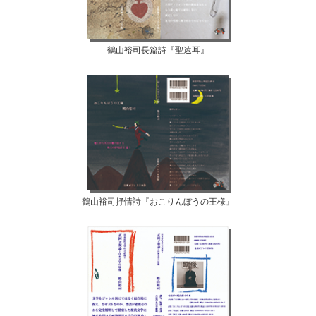
鶴山裕司長篇詩『聖遠耳』
鶴山裕司抒情詩『おこりんぼうの王様』