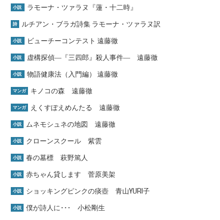
ラモーナ・ツァラヌ『蓮・十二時』
小説
ルチアン・ブラガ詩集 ラモーナ・ツァラヌ訳
詩
ビューチーコンテスト 遠藤徹
小説
虚構探偵―『三四郎』殺人事件― 遠藤徹
小説
物語健康法（入門編） 遠藤徹
小説
キノコの森 遠藤徹
マンガ
えくすぽえめんたる 遠藤徹
マンガ
ムネモシュネの地図 遠藤徹
小説
クローンスクール 紫雲
小説
春の墓標 萩野篤人
小説
赤ちゃん貸します 菅原美架
小説
ショッキングピンクの痰壺 青山YURI子
小説
僕が詩人に･･･ 小松剛生
小説