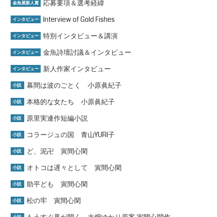
応募要項＆選考経緯
金魚屋新人賞
Interview of Gold Fishes
インタビュー
特別インタビュー＆講演
インタビュー
金魚詩壇討議＆インタビュー
インタビュー
新人作家インタビュー
インタビュー
幕間は波のごとく 小原眞紀子
小説
本格的な女たち 小原眞紀子
小説
原里実連作短編小説
小説
コラージュの国 青山YURI子
小説
ど、泥卍 寅間心閑
小説
オトコは遅々として 寅間心閑
小説
助平ども 寅間心閑
小説
松の牢 寅間心閑
小説