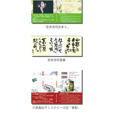
『安井浩司読本Ⅱ』
安井浩司墨書
小原眞紀子ミステリー小説『香獣』