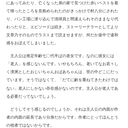
にあってみたり、亡くなった弟の家で見つけた赤いベストを着
て帰ったところを見咎められたのがきっかけで村八分にされた
り、パン工場に潜り込んで清掃員と間違えられそのままなり代
わったりと、エピソードは続き、ストーリーテラーとしてより
文章力そのものでラストまで読ませますが、何だか途中で違和
感をおぼえてしまいました。
主人公は推定年齢七〇代半ばの老女です。なのに彼女には
「老人」を感じないんです。いやもちろん、老いてなお若々し
く溌溂としたおじいちゃんおばあちゃんは、世の中どこにだっ
ています。そうではなくて、「だてに齢を重ねてきたわけでは
・・・・
ない」老人に
しかない
存在感がないのです。主人公が老人であ
る必要だってないでしょう。
どうしてそう感じるのでしょうか。それは主人公の内面が作
者の内面の延長であり分身だからです。作者にとってほんとう
の他者ではないからです。