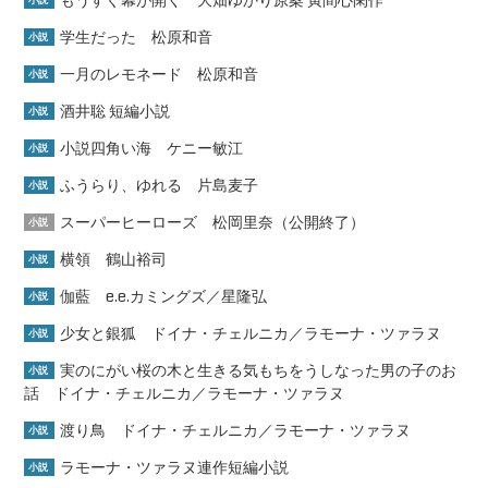
もうすぐ幕が開く 大畑ゆかり原案 寅間心閑作
小説
学生だった 松原和音
小説
一月のレモネード 松原和音
小説
酒井聡 短編小説
小説
小説四角い海 ケニー敏江
小説
ふうらり、ゆれる 片島麦子
小説
スーパーヒーローズ 松岡里奈（公開終了）
小説
横領 鶴山裕司
小説
伽藍 e.e.カミングズ／星隆弘
小説
少女と銀狐 ドイナ・チェルニカ／ラモーナ・ツァラヌ
小説
実のにがい桜の木と生きる気もちをうしなった男の子のお
小説
話 ドイナ・チェルニカ／ラモーナ・ツァラヌ
渡り鳥 ドイナ・チェルニカ／ラモーナ・ツァラヌ
小説
ラモーナ・ツァラヌ連作短編小説
小説