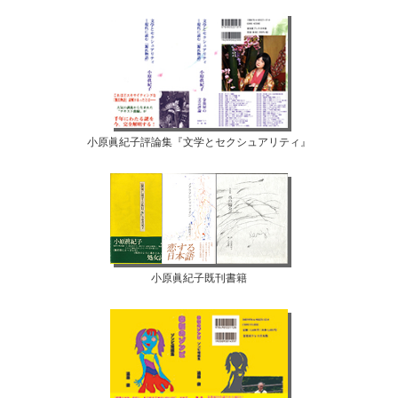
小原眞紀子評論集『文学とセクシュアリティ』
小原眞紀子既刊書籍