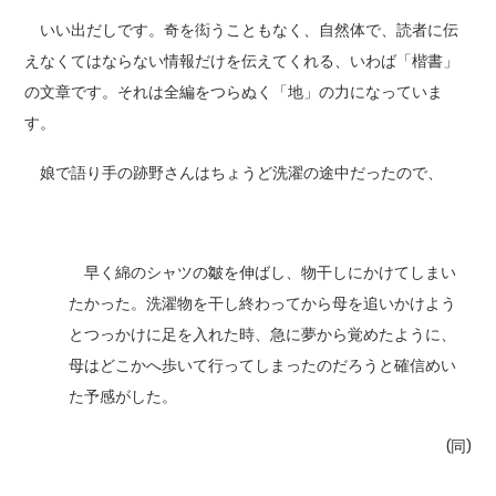
いい出だしです。奇を衒うこともなく、自然体で、読者に伝
えなくてはならない情報だけを伝えてくれる、いわば「楷書」
の文章です。それは全編をつらぬく「地」の力になっていま
す。
娘で語り手の跡野さんはちょうど洗濯の途中だったので、
早く綿のシャツの皺を伸ばし、物干しにかけてしまい
たかった。洗濯物を干し終わってから母を追いかけよう
とつっかけに足を入れた時、急に夢から覚めたように、
母はどこかへ歩いて行ってしまったのだろうと確信めい
た予感がした。
(同)