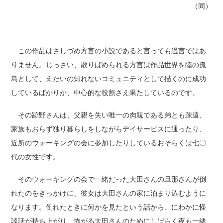
（同）
この作品はさしづめ方言の小説であると言っても過言ではあ
りません。じっさい、散りばめられる方言は作品世界を陸の孤
島として、えたいの知れないコミュニティとして描くのに成功
しているばかりか、中心的な役割さえ果たしているのです。
その跡野さんは、父親を失い唯一の肉親である弟とも疎遠、
家族もおらず独り暮らしをしながらデイサービスに通ったり、
近所のウォーキングの会に参加したりしているおそらくは七〇
代の女性です。
そのウォーキングの会で一緒だった大田さんの旦那さんが倒
れたのをきっかけに、彼女は大田さんの家に泊まり込むように
なります。倒れたときに何かを見たという話から、にわかに怪
談話が持ち上がり、怖がる大田さんのためにしばらく夜も一緒