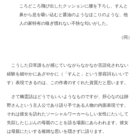
ころどころ飛び出したクッションに腰を下ろし、すんと
鼻から息を吸い込むと醤油のようなほこりのような、他
人の家特有の嗅ぎ慣れない不快な匂いがした。
（同）
こうした日常誰もが感じていながらなかなか言語化されない
経験を細やかにあざやかに（「すんと」という形容詞もいいで
す）表現できるのは、この作者のすぐれた資質だと思います。
さて幽霊話はどうでもいいようなものですが、肝心なのは跡
野さんという主人公であり語り手である人物の内面表現です。
それは彼女を訪れたソーシャルワーカーらしい女性にたいして
失踪したじぶんの母親のことを語る場面にあらわれます。彼女
は母親にたいする複雑な思いを隠さずに語ります。