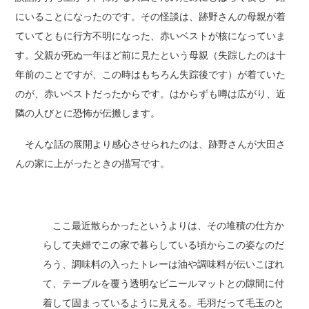
にいることになったのです。その怪談は、跡野さんの母親が着
ていてともに行方不明になった、赤いベストが核になっていま
す。父親が死ぬ一年ほど前に見たという母親（失踪したのは十
年前のことですが、この時はもちろん失踪後です）が着ていた
のが、赤いベストだったからです。はからずも噂は広がり、近
隣の人びとに恐怖が伝搬します。
そんな話の展開より感心させられたのは、跡野さんが大田さ
んの家に上がったときの描写です。
ここ最近散らかったというよりは、その堆積の仕方か
らして夫婦でこの家で暮らしている頃からこの姿なのだ
ろう、調味料の入ったトレーは油や調味料が伝いこぼれ
て、テーブルを覆う透明なビニールマットとの隙間に付
着して固まっているように見える。毛羽だって毛玉のと