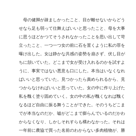
母の健脚が疎ましかったこと、目が離せないからどう
せなら足も弱って仕舞えばいいと思ったこと、母を大事
に思うほどかつてそうされなかったことを思い出して苛
立ったこと、一つ一つ女の前に石を置くように私の罪を
曝け出した。女は静かな共感の姿勢を崩さず、伏し目が
ちに頷いていた。どこまで女が受け入れるのかを試すよ
うに、事実ではない悪意も口にした。本当はいなくなれ
ばいいと思っていた。見つかったら責められるから、見
つからなければいいと思っていた。女の中に作り上げた
私を醜く塗り固めていく。女の中の私が醜くなれば醜く
なるほど自由に振る舞うことができた。そのうちどこま
でが本当なのだか、嘘がどこまで膨らんでいるのだかわ
からなくなり、しかしそれすらも構わなかった。それは
一年前に農協で買った名前のわからない多肉植物が、勝