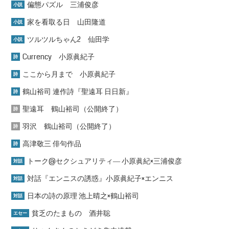
偏態パズル 三浦俊彦
小説
家を看取る日 山田隆道
小説
ツルツルちゃん2 仙田学
小説
Currency 小原眞紀子
詩
ここから月まで 小原眞紀子
詩
鶴山裕司 連作詩『聖遠耳 日日新』
詩
聖遠耳 鶴山裕司（公開終了）
詩
羽沢 鶴山裕司（公開終了）
詩
高津敬三 俳句作品
詩
トーク@セクシュアリティ― 小原眞紀×三浦俊彦
対話
対話『エンニスの誘惑』小原眞紀子×エンニス
対話
日本の詩の原理 池上晴之×鶴山裕司
対話
貧乏のたまもの 酒井聡
エセー