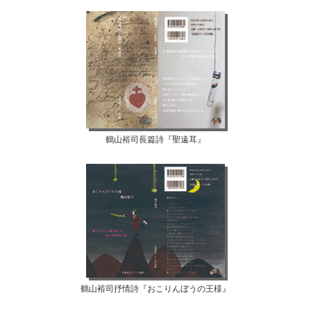
鶴山裕司長篇詩『聖遠耳』
鶴山裕司抒情詩『おこりんぼうの王様』