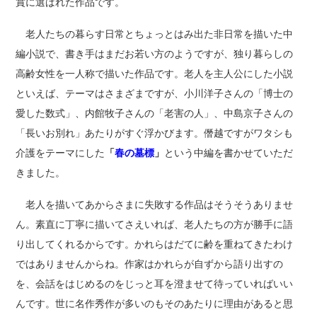
賞に選ばれた作品です。
老人たちの暮らす日常とちょっとはみ出た非日常を描いた中
編小説で、書き手はまだお若い方のようですが、独り暮らしの
高齢女性を一人称で描いた作品です。老人を主人公にした小説
といえば、テーマはさまざまですが、小川洋子さんの「博士の
愛した数式」、内館牧子さんの「老害の人」、中島京子さんの
「長いお別れ」あたりがすぐ浮かびます。僭越ですがワタシも
介護をテーマにした
「
春の墓標
」
という中編を書かせていただ
きました。
老人を描いてあからさまに失敗する作品はそうそうありませ
ん。素直に丁寧に描いてさえいれば、老人たちの方が勝手に語
り出してくれるからです。かれらはだてに齢を重ねてきたわけ
ではありませんからね。作家はかれらが自ずから語り出すの
を、会話をはじめるのをじっと耳を澄ませて待っていればいい
んです。世に名作秀作が多いのもそのあたりに理由があると思