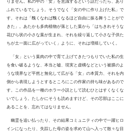
りません。私の中の「女」を意識するという話だったら、あり
ふれているでしょう。そうでなく「女の中に作り上げた私」で
す。それは「醜くなれば醜くなるほど自由に振る舞うことがで
きた」。あたかも多肉植物が落とした葉から「はちきれそうな
花びら状の小さな葉が生まれ、それを繰り返して小さな子供た
ちが土一面に広がっていく」ように、それは増殖していく。
「女」という葉肉の中で育て上げてきたつもりでいた私の生
を食い破るような、本当と嘘、現実と虚構などという被膜のよ
うな境界など平然と無化して広がる「女」の本質力、それを内
側から表現しようとするところにこの作家の持ち味があるので
す。この作品を一種のホラー小説として読むひとはすくなくな
いでしょう。たしかにそうも読めますけど、その芯部はここに
あることを、忘れてはなりません。
幽霊を追い払ったり、その結果コミュニティの中で一躍ヒロ
インになったり、失踪した母の姿を求めて山へ入って散々な目