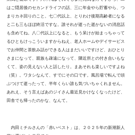
はご隠居後のセカンドライフの話、三に年金やら貯蓄やら、つ
まりカネ回りのこと。七〇代以上、とりわけ後期高齢者になる
と二も三もほぼ終活ですな。誰それが逝った逝かないの消息話
も含めてね。八〇代以上になると、もう呆けが始まっちゃって
るひともけっこういますからねえ、老人ホームやデイサービス
でお仲間と茶飲み話ができる人はまだいいですけど、おひとり
さまになって、親族も疎遠になって、隣近所との付き合いもな
くて、姿の見えない人と話したり。まあそれも楽しいですよね
（笑）。ワタシなんて、すでにその口です。風呂場で転んで頭
ぶつけて逝ったって、半年くらい誰も気づいちゃくれません。
あれえ、そう言えばあのジイさん最近見かけなくなったけど、
田舎でも帰ったのかな、なんて。
内田ミチルさんの「赤いベスト」は、２０２５年の新潮新人