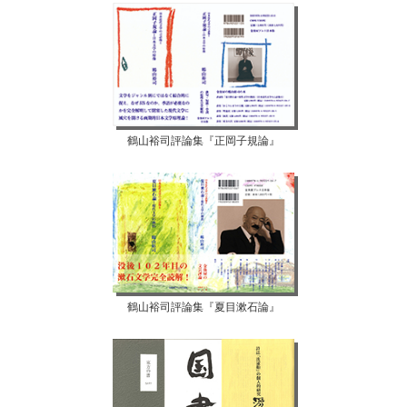
鶴山裕司評論集『正岡子規論』
鶴山裕司評論集『夏目漱石論』