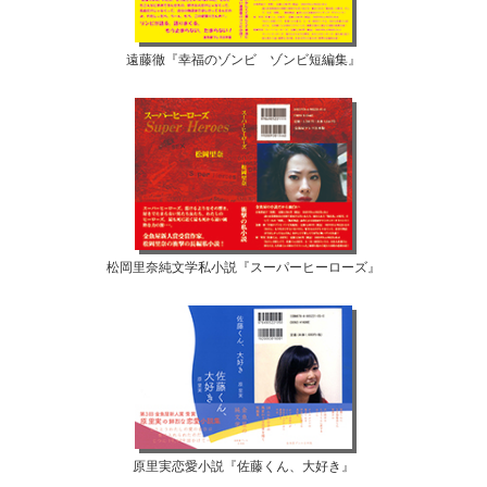
遠藤徹『幸福のゾンビ ゾンビ短編集』
松岡里奈純文学私小説『スーパーヒーローズ』
原里実恋愛小説『佐藤くん、大好き』