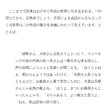
ここまでで読者はおのずと作品の世界に引き込まれる。一行
空けてから、広島弁でしょう、方言による会話から立ち上って
くる世界はこの作品の魅力を全編にわたって支えています。た
とえば、
「跡野さん、大田さん元気そうじゃった？」ウォーキ
ングの会の代表の佐々木さんは一際大きな体を揺らし、
声の合間にふうふうと息遣いが聞こえる。「ほうじゃね
え。変わらんようではあったけど」「旦那さん良うなる
とええけど。お義母さん看て苦労したのに、今度は旦那
さんじゃあ気の毒よね」「ほうよ。きついお義母さんじ
ゃったんじゃろ」「そりゃあもう、よう耐えた思うよ」
「ねえ」私は訳知り顔で頷く。