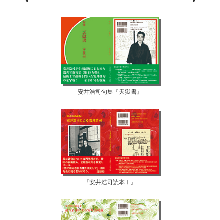
安井浩司句集『天獄書』
『安井浩司読本Ⅰ』