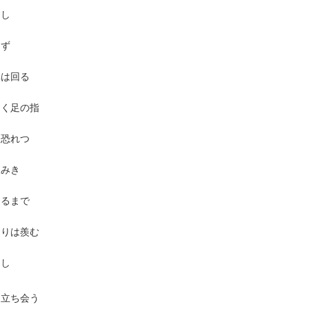
たし
らず
車は回る
ゆく足の指
は恐れつ
望みき
ゆるまで
おりは羨む
ろし
に立ち会う