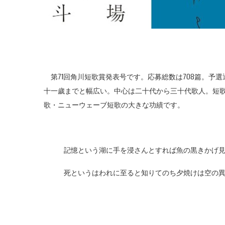
第71回角川短歌賞発表号です。応募総数は708篇。予
十一歲までと幅広い。中心は二十代から三十代歌人。短
歌・ニューウェーブ短歌の大きな功績です。
記憶という湖に手を浸さんとすれば魚の黒きかげ
死というはわれに至ると知りてのち夕焼けは空の