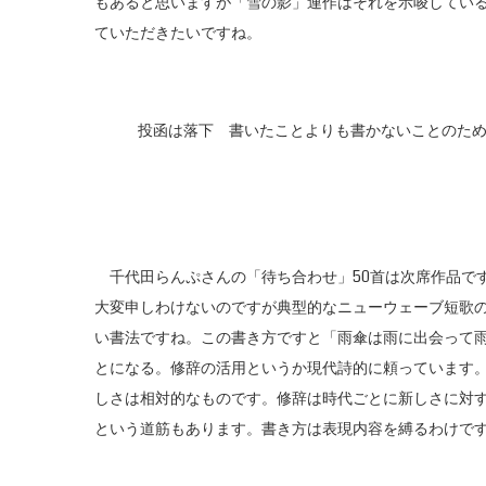
もあると思いますが「雪の影」連作はそれを示唆してい
ていただきたいですね。
投函は落下 書いたことよりも書かないことのた
千代田らんぷさんの「待ち合わせ」50首は次席作品で
大変申しわけないのですが典型的なニューウェーブ短歌
い書法ですね。この書き方ですと「雨傘は雨に出会って
とになる。修辞の活用というか現代詩的に頼っています
しさは相対的なものです。修辞は時代ごとに新しさに対
という道筋もあります。書き方は表現内容を縛るわけで