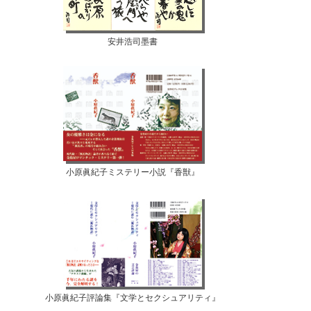
安井浩司墨書
小原眞紀子ミステリー小説『香獣』
小原眞紀子評論集『文学とセクシュアリティ』