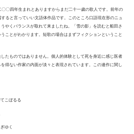
二〇〇四年生まれとありますからまだ二十一歲の歌人です。前年の
属すると言っていい文語体作品です。このところ口語現在形のニュ
ようやくバランスが取れて来ましたね。「雪の影」を読むと船田さ
いうことがわかります。短歌の場合はまずフィクションということ
したものではありません。個人的体験として死を身近に感じ医者
るを得ない作家の内面が淡々と表現されています。この連作に関し
がてこぼるる
ぬ
過ぎゆく