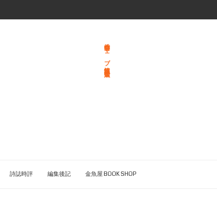
総合文学ウェブ情報誌 文学金魚
詩誌時評
編集後記
金魚屋 BOOK SHOP