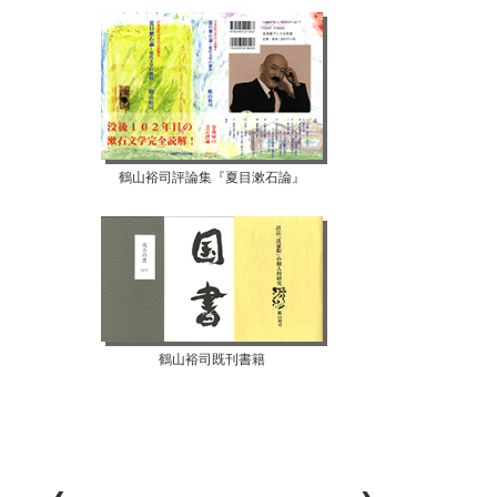
鶴山裕司評論集『夏目漱石論』
鶴山裕司既刊書籍