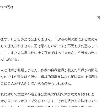
われの死は
同
ます。しかし諦念ではありません。「夕暮の川の面にふる雪のみ
決して捉えられません。死は恐ろしいのですが不死もまた恐ろしい
し」）。また人は単に死にゆく存在ではありません。不可知の死に
」がし続ける。
んど他者が登場しません。作家の自我意識が捉えた外界が内面化
マなのですが歌は軽く淡い。伝統的短歌技法なら絶唱系の抒情表現
そこにこの連作の新し味があるのかもしれません。
れに対して文語体の過去形は悲嘆の絶唱で大きな力を発揮しま
はかなりステレオタイプ化しています。それを抜ける方法はいくつ