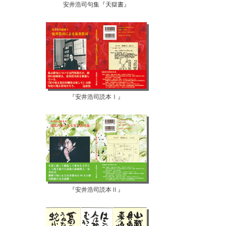
安井浩司句集『天獄書』
『安井浩司読本Ⅰ』
『安井浩司読本Ⅱ』