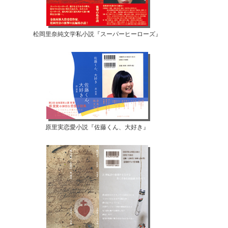
松岡里奈純文学私小説『スーパーヒーローズ』
原里実恋愛小説『佐藤くん、大好き』