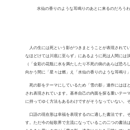
水仙の香りのような耳鳴りのあとに来るのだろう
人の生には死という影がつきまとうことが表現されてい
なほどけては川底に至らず」にあるように死は人間には
（「金彩の花瓶に水を満たしたり不死の病のあらば恐ろ
向かう間に「星々は燃」え「水仙の香りのような耳鳴り
死の影をテーマにしているため「雪の影」連作にはほと
され表現されています。基本自己の内面を探る重いテー
に持ってゆく方法もあるわけですがそうなっていない。
口語の現在形は幸福を表現するのに適した書法です。そ
す。ただ今の短歌界で主流になっているこの二つの書法