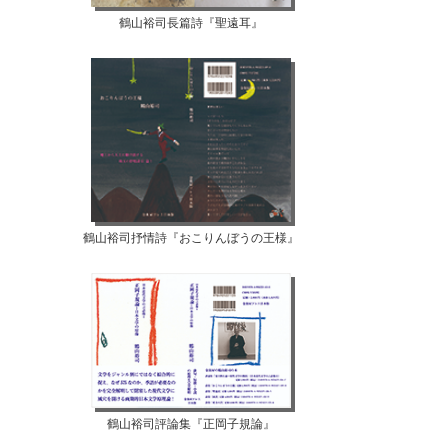
鶴山裕司長篇詩『聖遠耳』
鶴山裕司抒情詩『おこりんぼうの王様』
鶴山裕司評論集『正岡子規論』