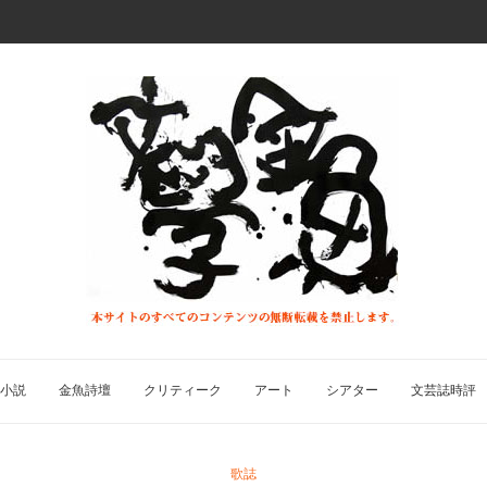
小説
金魚詩壇
クリティーク
アート
シアター
文芸誌時評
歌誌