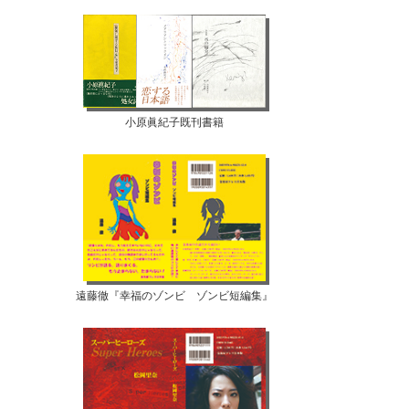
小原眞紀子既刊書籍
遠藤徹『幸福のゾンビ ゾンビ短編集』