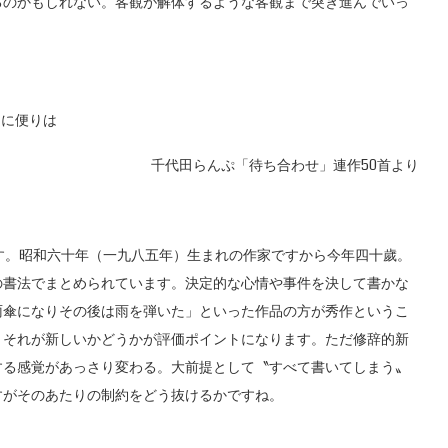
るのかもしれない。客観が解体するような客観まで突き進んでいっ
めに便りは
千代田らんぷ「待ち合わせ」連作50首より
す。昭和六十年（一九八五年）生まれの作家ですから今年四十歲。
の書法でまとめられています。決定的な心情や事件を決して書かな
雨傘になりその後は雨を弾いた」といった作品の方が秀作というこ
。それが新しいかどうかが評価ポイントになります。ただ修辞的新
する感覚があっさり変わる。大前提として〝すべて書いてしまう〟
すがそのあたりの制約をどう抜けるかですね。