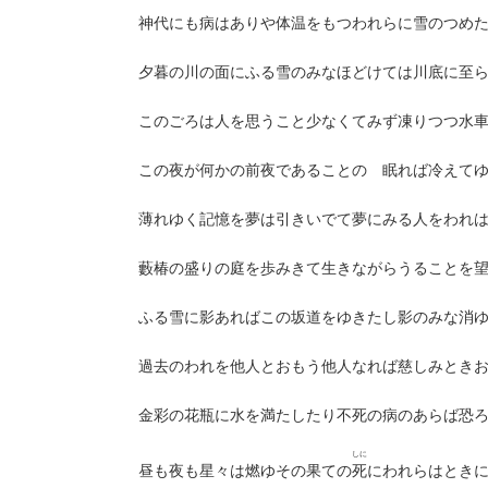
神代にも病はありや体温をもつわれらに雪のつめ
夕暮の川の面にふる雪のみなほどけては川底に至
このごろは人を思うこと少なくてみず凍りつつ水
この夜が何かの前夜であることの 眠れば冷えて
薄れゆく記憶を夢は引きいでて夢にみる人をわれ
藪椿の盛りの庭を歩みきて生きながらうることを
ふる雪に影あればこの坂道をゆきたし影のみな消
過去のわれを他人とおもう他人なれば慈しみとき
金彩の花瓶に水を満たしたり不死の病のあらば恐
しに
昼も夜も星々は燃ゆその果ての
死
にわれらはとき