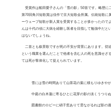
受賞作は船田愛子さんの「雪の影」50首です。略歴に
第70回角川短歌賞は佳作で京大短歌会所属。伝統短歌に
ーウェーブ短歌が新人賞を受賞することが多かったので
んは十代の頃に大病を経験し医者を目指して勉強中だと
はないでしょうね。
二首とも叙景歌ですが死の不安が背景にあります。切迫
という職業を選んだことで他者を含む人の死を意識せざ
ては死が客体化して捉えられています。
雪には雪の時間ありて山茶花の葉に積もりゆきや
中庭の白木蓮に寄るひとに花芽の影の淡くうつり
図書館のロビーに硝子窓ありて雲ながるれば影の