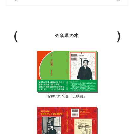
金魚屋の本
安井浩司句集『天獄書』