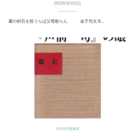
2013年10月6日
霧の村石を投うらば父母散らん 金子兜太 &…
安井浩司墨書展