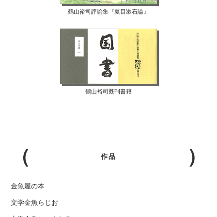
鶴山裕司評論集『夏目漱石論』
鶴山裕司既刊書籍
作品
金魚屋の本
文学金魚らじお