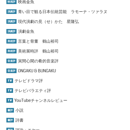
映画金魚
映画評
青い目で観る日本伝統芸能 ラモーナ・ツァラヌ
演劇評
現代演劇の見（せ）かた 星隆弘
演劇評
演劇金魚
演劇評
言葉と骨董 鶴山裕司
美術評
美術展時評 鶴山裕司
美術評
寅間心閑の肴的音楽評
音楽評
ONGAKU & BUNGAKU
音楽評
テレビドラマ評
TV
テレビバラエティ評
TV
YouTubeチャンネルレビュー
TV
小説
書評
詩書
書評