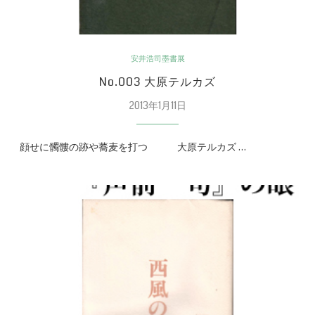
安井浩司墨書展
No.003 大原テルカズ
2013年1月11日
顔せに髑髏の跡や蕎麦を打つ 大原テルカズ …