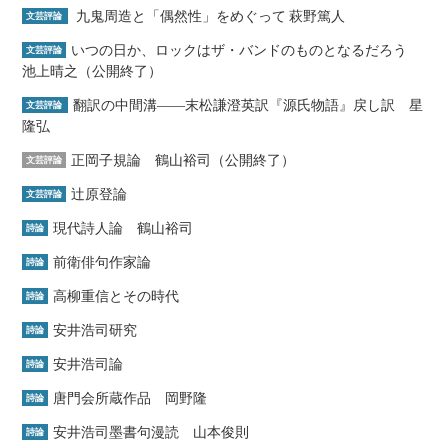
九鬼周造と「偶然性」をめぐって 萩野篤人
文芸評論
いつの日か、ロックはザ・バンドのものとなるだろう
文芸評論
池上晴之（公開終了）
翻訳の中間溝――末松謙澄英訳『源氏物語』戻し訳 星
文芸評論
隆弘
正岡子規論 鶴山裕司（公開終了）
文芸評論
辻原登論
文芸評論
現代詩人論 鶴山裕司
詩論
前衛俳句作家論
詩論
高柳重信とその時代
詩論
安井浩司研究
詩論
安井浩司論
詩論
唐門会所蔵作品 岡野隆
詩論
安井浩司墨書句漫読 山本俊則
詩論