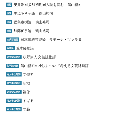
安井浩司参加初期同人誌を読む 鶴山裕司
詩論
馬場あき子論 鶴山裕司
詩論
福島泰樹論 鶴山裕司
詩論
加藤郁乎論 鶴山裕司
詩論
日本伝統芸能論 ラモーナ・ツァラヌ
古典芸能論
荒木経惟論
写真論
萩野篤人 文芸誌批評
純文学誌時評
鶴山裕司の小説について考える文芸誌時評
文学誌時評
文學界
純文学誌時評
新潮
純文学誌時評
群像
純文学誌時評
すばる
純文学誌時評
文藝
純文学誌時評