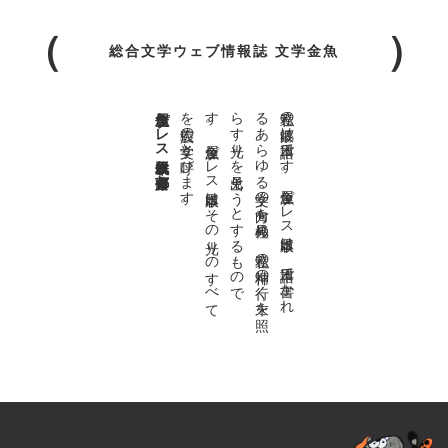
総合文学ウェブ情報誌 文学金魚
金魚屋プレス日本版代表 齋藤都
。
私達の
故郷は
日本語で
す
。
金魚屋プ
レ
ス
日本版は
、
日本語で
書か
れ
る
あ
ら
ゆ
る
文学の
方向を
見極め
、
私達の
精神の
行く
末を
照
ら
す
光り
を
見出そ
う
と
す
る
も
の
で
す
。
金魚屋プ
レ
ス
日本版は
そ
の
光り
の
す
べ
て
を
広義の
文学と
呼び
ま
す