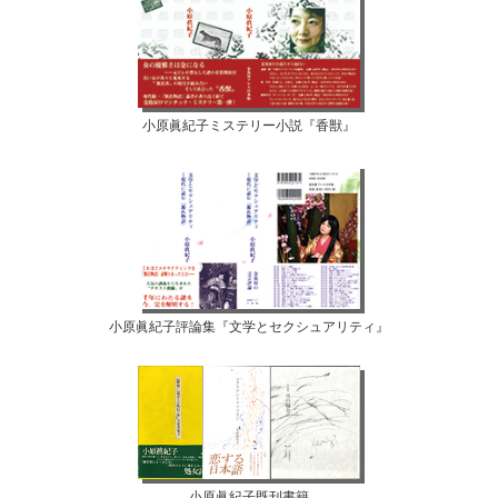
小原眞紀子ミステリー小説『香獣』
小原眞紀子評論集『文学とセクシュアリティ』
小原眞紀子既刊書籍