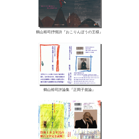
鶴山裕司抒情詩『おこりんぼうの王様』
鶴山裕司評論集『正岡子規論』