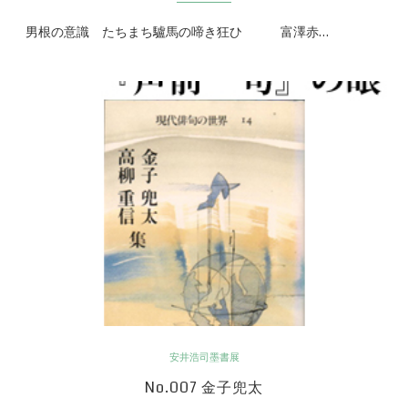
男根の意識 たちまち驢馬の啼き狂ひ 富澤赤…
安井浩司墨書展
No.007 金子兜太