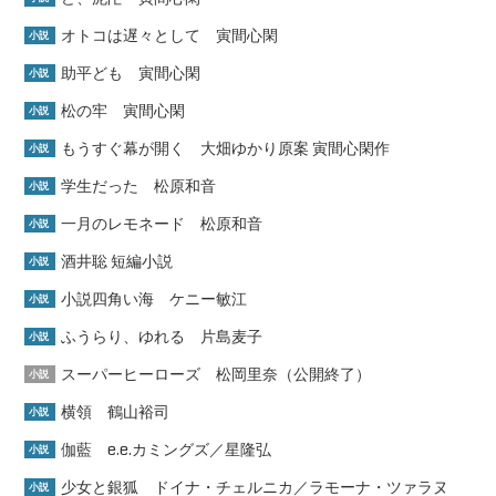
オトコは遅々として 寅間心閑
小説
助平ども 寅間心閑
小説
松の牢 寅間心閑
小説
もうすぐ幕が開く 大畑ゆかり原案 寅間心閑作
小説
学生だった 松原和音
小説
一月のレモネード 松原和音
小説
酒井聡 短編小説
小説
小説四角い海 ケニー敏江
小説
ふうらり、ゆれる 片島麦子
小説
スーパーヒーローズ 松岡里奈（公開終了）
小説
横領 鶴山裕司
小説
伽藍 e.e.カミングズ／星隆弘
小説
少女と銀狐 ドイナ・チェルニカ／ラモーナ・ツァラヌ
小説