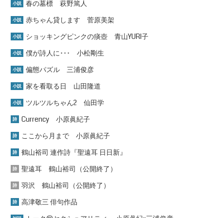
春の墓標 萩野篤人
小説
赤ちゃん貸します 菅原美架
小説
ショッキングピンクの痰壺 青山YURI子
小説
僕が詩人に･･･ 小松剛生
小説
偏態パズル 三浦俊彦
小説
家を看取る日 山田隆道
小説
ツルツルちゃん2 仙田学
小説
Currency 小原眞紀子
詩
ここから月まで 小原眞紀子
詩
鶴山裕司 連作詩『聖遠耳 日日新』
詩
聖遠耳 鶴山裕司（公開終了）
詩
羽沢 鶴山裕司（公開終了）
詩
高津敬三 俳句作品
詩