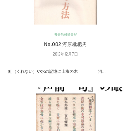
安井浩司墨書展
No.002 河原枇杷男
2012年12月7日
紅（くれない）や水の記憶に山椒の木 河…