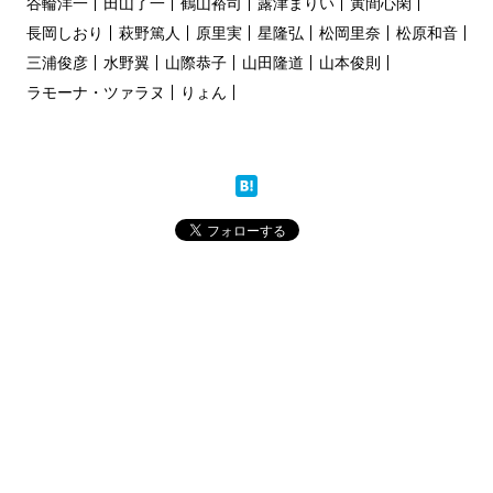
谷輪洋一
田山了一
鶴山裕司
露津まりい
寅間心閑
長岡しおり
萩野篤人
原里実
星隆弘
松岡里奈
松原和音
三浦俊彦
水野翼
山際恭子
山田隆道
山本俊則
ラモーナ・ツァラヌ
りょん