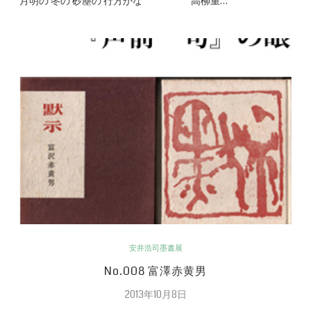
月明の 冬の 砂塵の 行方かな 高柳重…
安井浩司墨書展
No.008 富澤赤黄男
2013年10月8日