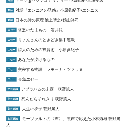
トーク@セクシュアリティ― 小原眞紀×三浦俊彦
対話
対話『エンニスの誘惑』小原眞紀子×エンニス
対話
日本の詩の原理 池上晴之×鶴山裕司
対話
貧乏のたまもの 酒井聡
エセー
りょんさんのときどき集中連載
エセー
詩人のための投資術 小原眞紀子
エセー
あなたが泣けるもの
エセー
交差する物語 ラモーナ・ツァラヌ
エセー
金魚エセー
エセー
アブラハムの末裔 萩野篤人
文芸評論
死んだらそれきり 萩野篤人
文芸評論
人生の梯子 萩野篤人
文芸評論
モーツァルトの〈声〉、裏声で応えた小林秀雄 萩野篤
文芸評論
人