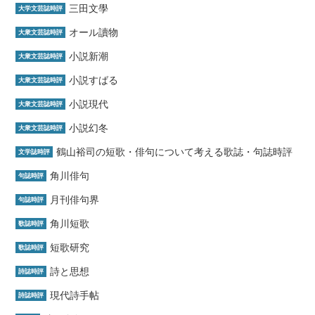
三田文學
大学文芸誌時評
オール讀物
大衆文芸誌時評
小説新潮
大衆文芸誌時評
小説すばる
大衆文芸誌時評
小説現代
大衆文芸誌時評
小説幻冬
大衆文芸誌時評
鶴山裕司の短歌・俳句について考える歌誌・句誌時評
文学誌時評
角川俳句
句誌時評
月刊俳句界
句誌時評
角川短歌
歌誌時評
短歌研究
歌誌時評
詩と思想
詩誌時評
現代詩手帖
詩誌時評