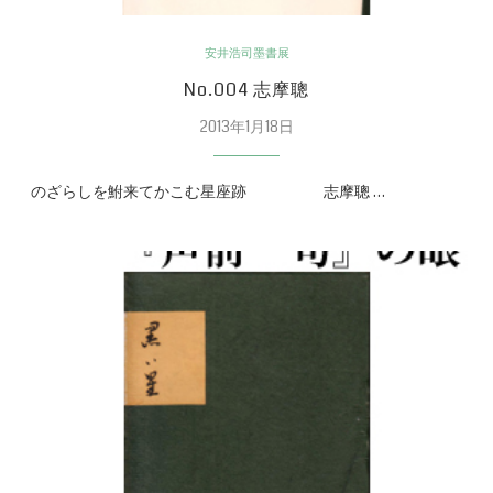
安井浩司墨書展
No.004 志摩聰
2013年1月18日
のざらしを鮒来てかこむ星座跡 志摩聰 …