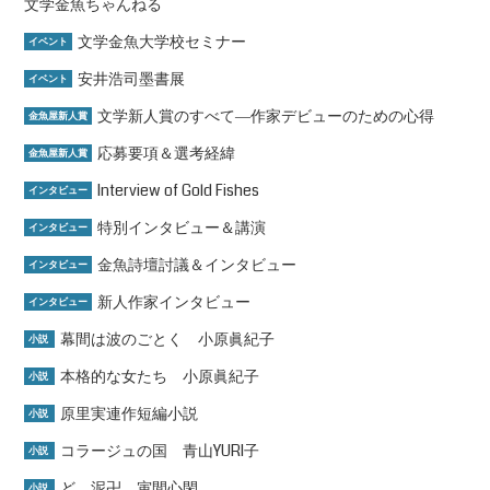
文学金魚ちゃんねる
文学金魚大学校セミナー
イベント
安井浩司墨書展
イベント
文学新人賞のすべて―作家デビューのための心得
金魚屋新人賞
応募要項＆選考経緯
金魚屋新人賞
Interview of Gold Fishes
インタビュー
特別インタビュー＆講演
インタビュー
金魚詩壇討議＆インタビュー
インタビュー
新人作家インタビュー
インタビュー
幕間は波のごとく 小原眞紀子
小説
本格的な女たち 小原眞紀子
小説
原里実連作短編小説
小説
コラージュの国 青山YURI子
小説
ど、泥卍 寅間心閑
小説