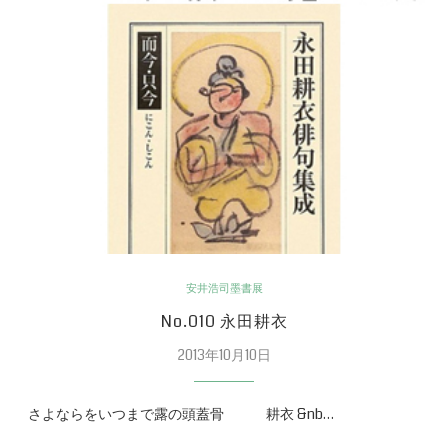
安井浩司墨書展
No.010 永田耕衣
2013年10月10日
さよならをいつまで露の頭蓋骨 耕衣 &nb…