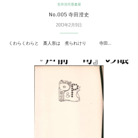
安井浩司墨書展
No.005 寺田澄史
2013年2月9日
くわらくわらと 藁人形は 煮られけり 寺田…