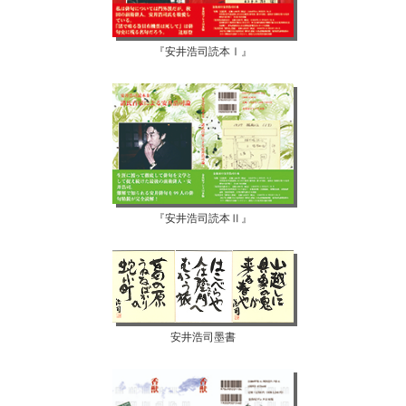
『安井浩司読本Ⅰ』
『安井浩司読本Ⅱ』
安井浩司墨書