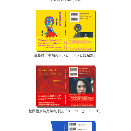
遠藤徹『幸福のゾンビ ゾンビ短編集』
松岡里奈純文学私小説『スーパーヒーローズ』