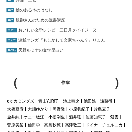
評論・エセー
書評
絵のある本のはなし
書評
親御さんのための読書講座
書評
おいしい文学レシピ 三日月クイイジーヌ
エセー
連載マンガ『もしかして文豪ちゃん？』りょん
マンガ
天野ルミナの文学星占い
星占い
作家
e.e.カミングズ
青山YURI子
池上晴之
池田浩
遠藤徹
大篠夏彦
大畑ゆかり
岡野隆
小原眞紀子
片島麦子
金井純
ケニー敏江
小松剛生
酒井聡
佐藤知恵子
紫雲
菅原美架
仙田学
高島秋穂
高津敬三
ドイナ・チェルニカ