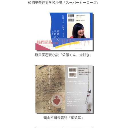
松岡里奈純文学私小説『スーパーヒーローズ』
原里実恋愛小説『佐藤くん、大好き』
鶴山裕司長篇詩『聖遠耳』