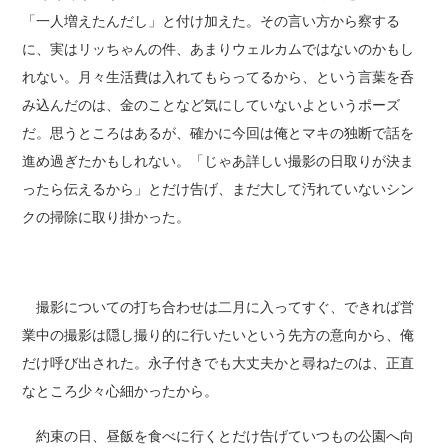
「一人増えたんだし」と付け加えた。その言い方から察する
に、実はリッちゃんの件、あまりウェルカムではないのかもし
れない。月々生活費は入れてもらってるから、という言葉を呑
み込んだのは、金のことなど気にしていないよというポーズ
だ。思うところはあるが、確かに今回は俺とマキの独断で話を
進め過ぎたかもしれない。「じゃあ詳しい撮影の日取りが決ま
ったら伝えるから」とだけ告げ、まだ大して汚れていないシン
クの掃除に取り掛かった。
撮影についての打ち合わせは二月に入ってすぐ、できれば営
業中の撮影は隠し撮り的に行いたいという先方の意向から、俺
だけ呼び出された。永子付きでも大丈夫かと尋ねたのは、正直
なところ少々心細かったから。
約束の日、昼飯を食べに行くとだけ告げていつもの公園へ向