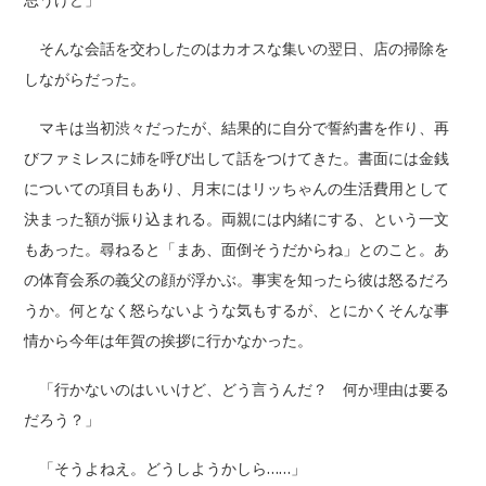
思うけど」
そんな会話を交わしたのはカオスな集いの翌日、店の掃除を
しながらだった。
マキは当初渋々だったが、結果的に自分で誓約書を作り、再
びファミレスに姉を呼び出して話をつけてきた。書面には金銭
についての項目もあり、月末にはリッちゃんの生活費用として
決まった額が振り込まれる。両親には内緒にする、という一文
もあった。尋ねると「まあ、面倒そうだからね」とのこと。あ
の体育会系の義父の顔が浮かぶ。事実を知ったら彼は怒るだろ
うか。何となく怒らないような気もするが、とにかくそんな事
情から今年は年賀の挨拶に行かなかった。
「行かないのはいいけど、どう言うんだ？ 何か理由は要る
だろう？」
「そうよねえ。どうしようかしら……」