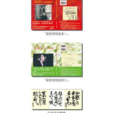
『安井浩司読本Ⅰ』
『安井浩司読本Ⅱ』