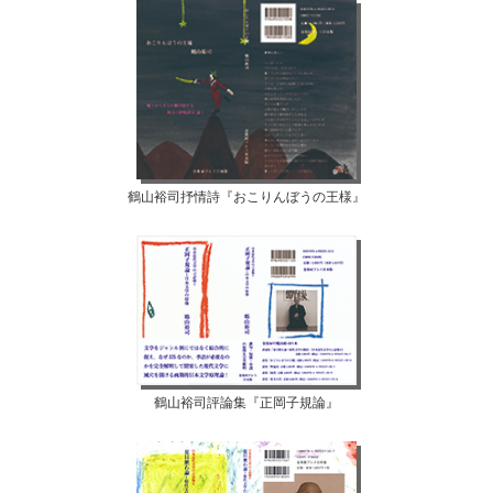
鶴山裕司抒情詩『おこりんぼうの王様』
鶴山裕司評論集『正岡子規論』