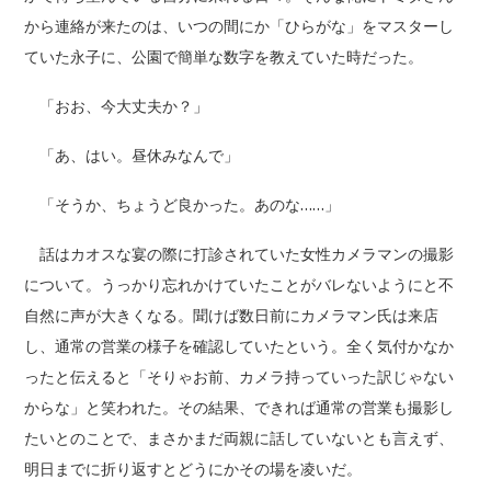
から連絡が来たのは、いつの間にか「ひらがな」をマスターし
ていた永子に、公園で簡単な数字を教えていた時だった。
「おお、今大丈夫か？」
「あ、はい。昼休みなんで」
「そうか、ちょうど良かった。あのな……」
話はカオスな宴の際に打診されていた女性カメラマンの撮影
について。うっかり忘れかけていたことがバレないようにと不
自然に声が大きくなる。聞けば数日前にカメラマン氏は来店
し、通常の営業の様子を確認していたという。全く気付かなか
ったと伝えると「そりゃお前、カメラ持っていった訳じゃない
からな」と笑われた。その結果、できれば通常の営業も撮影し
たいとのことで、まさかまだ両親に話していないとも言えず、
明日までに折り返すとどうにかその場を凌いだ。