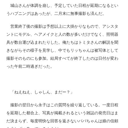
城山さんが体調を崩し、予定していた日程が延期になるとい
うハプニングはあったが、二月末に無事撮影も済んだ。
営業終了後の撮影は予想以上に大掛かりなもので、アシスタ
ントにモデル、ヘアメイクと人の数が多いだけでなく、照明器
具が数台運び込まれたりした。俺たちはトミタさんの解説を聞
きながらその様子を見学し、中でもリッちゃんは被写体として
撮影そのものにも参加。結局すべてが終了したのは日付が変わ
った午前二時過ぎだった。
「ねえねえ、しゃしん、まだー？」
撮影の翌日から永子はこの質問を繰り返している。一度日程
を延期した都合上、写真が掲載されるという雑誌の発売日はま
だ決まらず、毎度明快な回答を返さないパパちゃんは娘の信頼