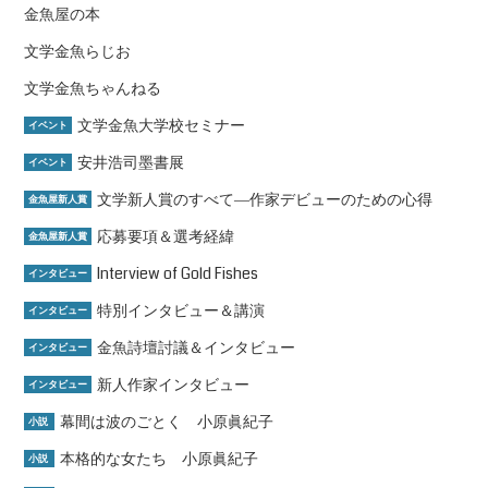
金魚屋の本
文学金魚らじお
文学金魚ちゃんねる
文学金魚大学校セミナー
イベント
安井浩司墨書展
イベント
文学新人賞のすべて―作家デビューのための心得
金魚屋新人賞
応募要項＆選考経緯
金魚屋新人賞
Interview of Gold Fishes
インタビュー
特別インタビュー＆講演
インタビュー
金魚詩壇討議＆インタビュー
インタビュー
新人作家インタビュー
インタビュー
幕間は波のごとく 小原眞紀子
小説
本格的な女たち 小原眞紀子
小説