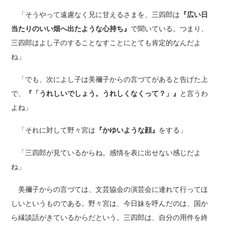
「そうやって遠慮なく兄に甘えるさまを、三四郎は
『広い日
当たりのいい畑へ出たような心持ち』
で聞いている。つまり、
三四郎はよし子のすることなすことにとても肯定的なんだよ
ね」
「でも、次によし子は美禰子からの言づてがあると告げた上
で、
『「うれしいでしょう。うれしくなくって？」』
と言うわ
よね」
「それに対して野々宮は
『かゆいような顔』
をする」
「三四郎が見ているからね。感情を表に出せない感じだよ
ね」
美禰子からの言づては、文芸協会の演芸会に連れて行ってほ
しいというものである。野々宮は、今日妹を呼んだのは、国か
ら縁談話がきているからだという。三四郎は、自分の用件を終