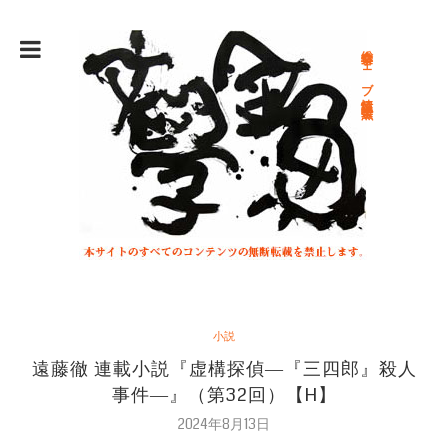
総合文学ウェブ情報誌 文学金魚
小説
遠藤徹 連載小説『虚構探偵―『三四郎』殺人
事件―』（第32回）【H】
2024年8月13日