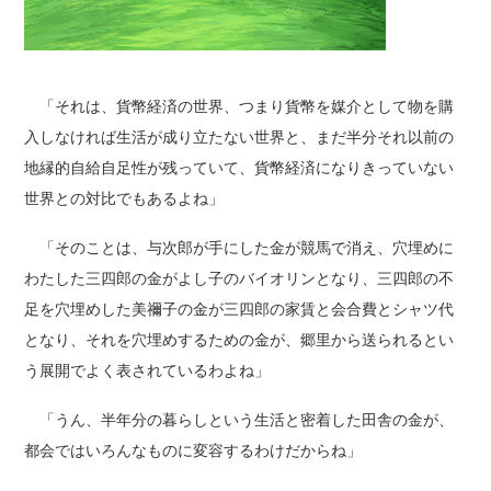
「それは、貨幣経済の世界、つまり貨幣を媒介として物を購
入しなければ生活が成り立たない世界と、まだ半分それ以前の
地縁的自給自足性が残っていて、貨幣経済になりきっていない
世界との対比でもあるよね」
「そのことは、与次郎が手にした金が競馬で消え、穴埋めに
わたした三四郎の金がよし子のバイオリンとなり、三四郎の不
足を穴埋めした美禰子の金が三四郎の家賃と会合費とシャツ代
となり、それを穴埋めするための金が、郷里から送られるとい
う展開でよく表されているわよね」
「うん、半年分の暮らしという生活と密着した田舎の金が、
都会ではいろんなものに変容するわけだからね」