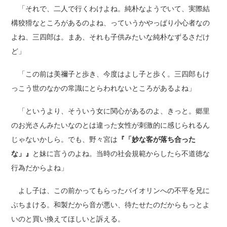
「それで、二人で行くわけよね。純朴なようでいて、実際結
構狡猾なところがあるのよね、っていうかやっぱり小心者なの
よね、三四郎は。まあ、それも子供みたいな純朴なずるさだけ
ど」
「この前は美禰子と歩き、今度はよし子と歩く。三四郎もけ
っこう世のなかの常識にとらわれないところがあるよね」
「というより、そういう女に関心があるのよ、きっと。郷里
のお光さんみたいなのとは違った女性が刺激的に感じられるん
じゃないかしら。でも、野々宮は
『「妙な客が落ち合った
な」』
と妹に言うのよね。当時の社会規範からしたら不道徳な
行為だからよね」
よし子は、この前かってもらったバイオリンへの不平を兄に
ぶちまける。和製だから音が悪い、待たせたのだからもっとよ
いのと買い換えてほしいと訴える。