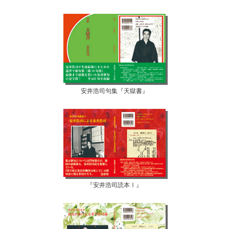
安井浩司句集『天獄書』
『安井浩司読本Ⅰ』