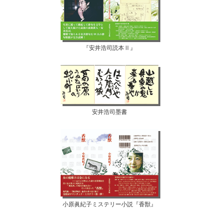
『安井浩司読本Ⅱ』
安井浩司墨書
小原眞紀子ミステリー小説『香獣』