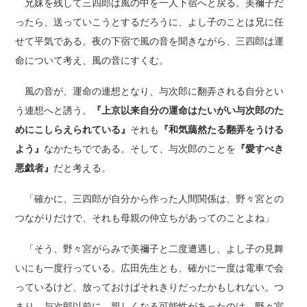
兄妹を残して三四郎は風の中を一人下宿へと戻る。美禰子だ
ったら、送っていこうとするだろうに、よし子のことは兄に任
せて平気である。夜の下宿で風の音を聞きながら、三四郎は運
命について考え、風の音にすくむ。
風の音が、運命の連想となり、与次郎に翻弄される自分とい
う連想へと誘う。
『上京以来自分の運命はたいがい与次郎のた
めにこしらえられている』
それも
『和気藹然たる翻弄をうける
よう』
なかたちでである。そして、与次郎のことを
『愛すべき
悪戯者』
だと考える。
「確かに、三四郎が自分から作った人間関係は、野々宮との
つながりだけで、それも母親の仲立ちがあってのことよね」
「そう、野々宮がらみで美禰子と二度遭遇し、よし子の見舞
いにも一度行っている。広田先生とも、確かに一度は電車で会
っているけど、放っておけばそれきりだったかもしれない。つ
まり、与次郎以前に、親しくなる可能性があったのは、野々宮