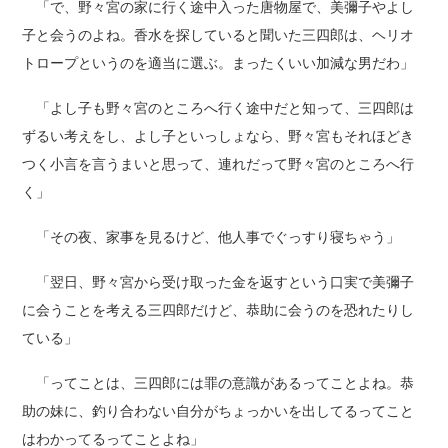
「で、野々宮の家に行く途中入った唐物屋で、美彌子やよし
子と会うのよね。香水を探していると聞いた三四郎は、ヘリオ
トロープというのを適当に選ぶ。まったくいい加減な男だわ」
「よし子も野々宮のところへ行く途中だと知って、三四郎は
ずるい考えをし、よし子といっしょなら、野々宮もそれほどき
つく小言を言うまいと思って、連れだって野々宮のところへ行
く」
「その夜、家事を見るけど、他人事でぐっすり寝ちゃう」
「翌日、野々宮から受け取った金を返すという口実で美彌子
に会うことを考える三四郎だけど、恭助に会うのを恐れたりし
ている」
「ってことは、三四郎には罪の意識があるってことよね。恭
助の妹に、釣り合わない自分がちょっかいを出してるってこと
はわかってるってことよね」