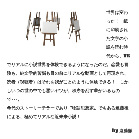
世界は変わ
った！ 紙
に印刷され
た文字の小
説を読む時
代から、VR
でリアルに小説世界を体験できるようになったのだ。恋愛も冒
険も、純文学的苦悩も目の前にリアルな動画として再現され、
読者（視聴者）はそれを我がことのように体験できる！ しか
しいつの世の中でも悪いヤツが、秩序を乱す輩がいるもの
で･･･。
希代のストーリーテラーであり〝物語思想家〟でもある遠藤徹
による、極めてリアルな近未来小説！
by 遠藤徹