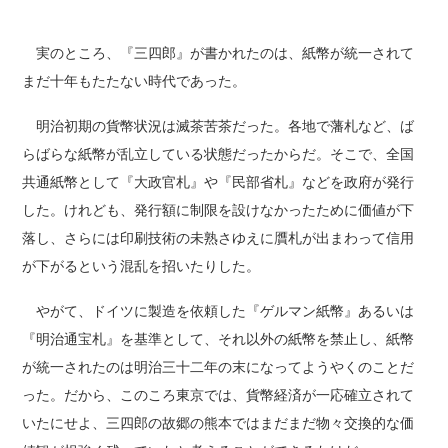
実のところ、『三四郎』が書かれたのは、紙幣が統一されて
まだ十年もたたない時代であった。
明治初期の貨幣状況は滅茶苦茶だった。各地で藩札など、ば
らばらな紙幣が乱立している状態だったからだ。そこで、全国
共通紙幣として『大政官札』や『民部省札』などを政府が発行
した。けれども、発行額に制限を設けなかったために価値が下
落し、さらには印刷技術の未熟さゆえに贋札が出まわって信用
が下がるという混乱を招いたりした。
やがて、ドイツに製造を依頼した『ゲルマン紙幣』あるいは
『明治通宝札』を基準として、それ以外の紙幣を禁止し、紙幣
が統一されたのは明治三十二年の末になってようやくのことだ
った。だから、このころ東京では、貨幣経済が一応確立されて
いたにせよ、三四郎の故郷の熊本ではまだまだ物々交換的な価