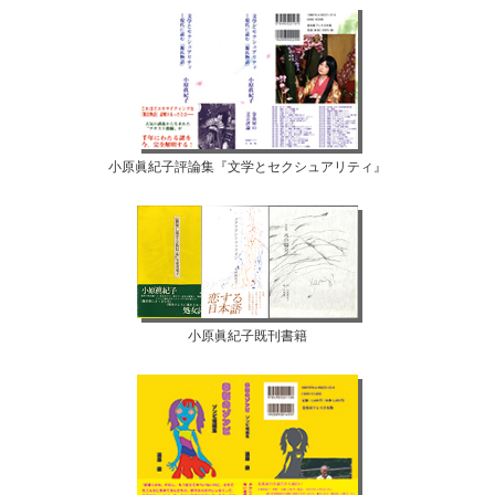
小原眞紀子評論集『文学とセクシュアリティ』
小原眞紀子既刊書籍