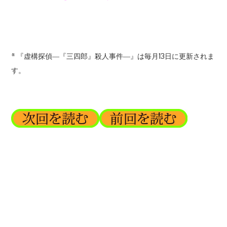
* 『虚構探偵―『三四郎』殺人事件―』は毎月13日に更新されま
す。