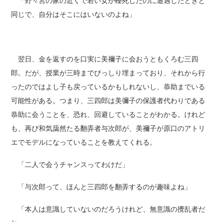
「野々宮の家の近くで若い女が轢死したのに遭遇したときと
同じで、自分はそこにはいないのよね」
翌日、金を返すのを口実に美禰子に会おうともくろむ三四
郎。だが、授業が三時までびっしり埋まっており、それから行
ったのではよし子も戻っているかもしれないし、恭助までいる
可能性がある。つまり、三四郎は美彌子の保護者代わりである
恭助に会うことを、恐れ、回避していることがわかる。けれど
も、再び和気藹然たる翻弄者与次郎が、美禰子が原口のアトリ
エでモデルになっていることを教えてくれる。
「二人で会うチャンスってわけだ」
「与次郎って、ほんと三四郎を翻弄するのが趣味よね」
「本人は意識していないのだろうけれど、無意識の攪乱者だ