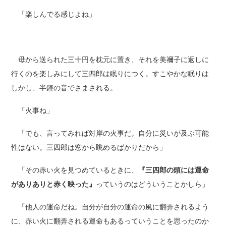
「楽しんでる感じよね」
母から送られた三十円を枕元に置き、それを美禰子に返しに
行くのを楽しみにして三四郎は眠りにつく。すこやかな眠りは
しかし、半鐘の音でさまされる。
「火事ね」
「でも、言ってみれば対岸の火事だ。自分に災いが及ぶ可能
性はない。三四郎は窓から眺めるばかりだから」
「その赤い火を見つめているときに、
『三四郎の頭には運命
がありありと赤く映った』
っていうのはどういうことかしら」
「他人の運命だね。自分が自分の運命の風に翻弄されるよう
に、赤い火に翻弄される運命もあるっていうことを思ったのか