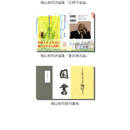
鶴山裕司評論集『正岡子規論』
鶴山裕司評論集『夏目漱石論』
鶴山裕司既刊書籍