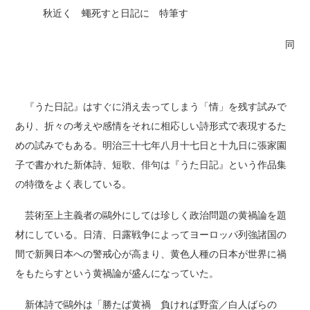
秋近く 蠅死すと日記に 特筆す
同
『うた日記』はすぐに消え去ってしまう「情」を残す試みで
あり、折々の考えや感情をそれに相応しい詩形式で表現するた
めの試みでもある。明治三十七年八月十七日と十九日に張家園
子で書かれた新体詩、短歌、俳句は『うた日記』という作品集
の特徴をよく表している。
芸術至上主義者の鷗外にしては珍しく政治問題の黄禍論を題
材にしている。日清、日露戦争によってヨーロッパ列強諸国の
間で新興日本への警戒心が高まり、黄色人種の日本が世界に禍
をもたらすという黄禍論が盛んになっていた。
新体詩で鷗外は「勝たば黄禍 負ければ野蛮／白人ばらの