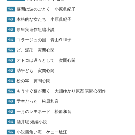
幕間は波のごとく 小原眞紀子
小説
本格的な女たち 小原眞紀子
小説
原里実連作短編小説
小説
コラージュの国 青山YURI子
小説
ど、泥卍 寅間心閑
小説
オトコは遅々として 寅間心閑
小説
助平ども 寅間心閑
小説
松の牢 寅間心閑
小説
もうすぐ幕が開く 大畑ゆかり原案 寅間心閑作
小説
学生だった 松原和音
小説
一月のレモネード 松原和音
小説
酒井聡 短編小説
小説
小説四角い海 ケニー敏江
小説