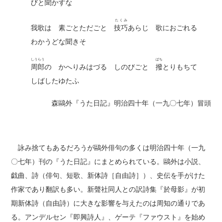
びと聞かすな
たくみ
我歌は 素ごとただごと
技巧
あらじ 歌におごれる
わかうどな聞きそ
しうらう
ばち
周郎
の かへりみはづる しのびごと
撥
とりもちて
しばしたゆたふ
森鷗外『うた日記』明治四十年（一九〇七年）冒頭
詠み捨てもあるだろうが鷗外俳句の多くは明治四十年（一九
〇七年）刊の『うた日記』にまとめられている。鷗外は小説、
戯曲、詩（俳句、短歌、新体詩［自由詩］）、史伝を手がけた
作家であり翻訳も多い。新聲社同人との訳詩集『於母影』が初
期新体詩（自由詩）に大きな影響を与えたのは周知の通りであ
る。アンデルセン『即興詩人』、ゲーテ『ファウスト』を始め