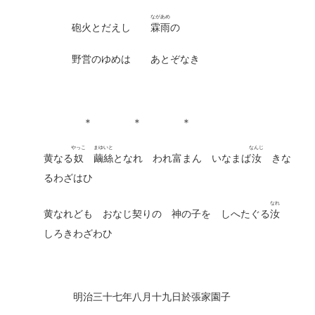
ながあめ
砲火とだえし
霖雨
の
野営のゆめは あとぞなき
＊ ＊ ＊
やっこ
まゆいと
なんじ
黄なる
奴
繭絲
となれ われ富まん いなまば
汝
きな
るわざはひ
なれ
黄なれども おなじ契りの 神の子を しへたぐる
汝
しろきわざわひ
明治三十七年八月十九日於張家園子