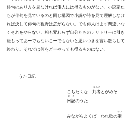
俳句のあり方を見なければ俳人には得るものがない。小説家た
ちが俳句を見ているのと同じ構図で小説や詩を見て理解しなけ
れば決して俳句の視野は広がらない。でも俳人はまず間違いな
くそれをやらない。相も変わらず自分たちのテリトリーに引き
籠もってあーでもないこーでもないと思いつきを言い散らして
終わり。それでは何をどーやっても得るものはない。
うた日記
はんざ
こちたくな
判者
とがめそ
にき
日記
のうた
せい
みながらよくば われ歌の
聖