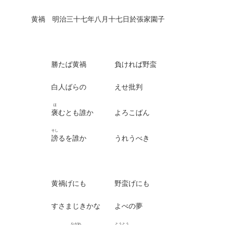
黄禍 明治三十七年八月十七日於張家園子
勝たば黄禍 負ければ野蛮
白人ばらの えせ批判
ほ
褒
むとも誰か よろこばん
そし
謗
るを誰か うれうべき
黄禍げにも 野蛮げにも
すさまじきかな よべの夢
ながれ
とうとう