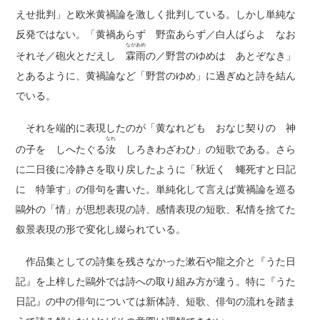
えせ批判」と欧米黄禍論を激しく批判している。しかし単純な
反発ではない。「黄禍あらず 野蛮あらず／白人ばらよ なお
ながあめ
それそ／砲火とだえし
霖雨
の／野営のゆめは あとぞなき」
とあるように、黄禍論など「野営のゆめ」に過ぎぬと詩を結ん
でいる。
それを端的に表現したのが「黄なれども おなじ契りの 神
なれ
の子を しへたぐる
汝
しろきわざわひ」の短歌である。さら
に二日後に冷静さを取り戻したように「秋近く 蠅死すと日記
に 特筆す」の俳句を書いた。単純化して言えば黄禍論を巡る
鷗外の「情」が思想表現の詩、感情表現の短歌、私情を捨てた
叙景表現の形で変化し綴られている。
作品集としての詩集を残さなかった漱石や龍之介と『うた日
記』を上梓した鷗外では詩への取り組み方が違う。特に『うた
日記』の中の俳句については新体詩、短歌、俳句の流れを踏ま