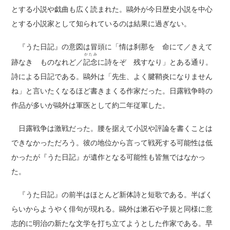
とする小説や戯曲も広く読まれた。鷗外が今日歴史小説を中心
とする小説家として知られているのは結果に過ぎない。
『うた日記』の意図は冒頭に「情は刹那を 命にて／きえて
かたみ
跡なき ものなれど／
記念
に詩をぞ 残すなり」とある通り。
詩による日記である。鷗外は「先生、よく腱鞘炎になりません
ね」と言いたくなるほど書きまくる作家だった。日露戦争時の
作品が多いが鷗外は軍医として約二年従軍した。
日露戦争は激戦だった。腰を据えて小説や評論を書くことは
できなかっただろう。彼の地位から言って戦死する可能性は低
かったが『うた日記』が遺作となる可能性も皆無ではなかっ
た。
『うた日記』の前半はほとんど新体詩と短歌である。半ばく
らいからようやく俳句が現れる。鷗外は漱石や子規と同様に意
志的に明治の新たな文学を打ち立てようとした作家である。早