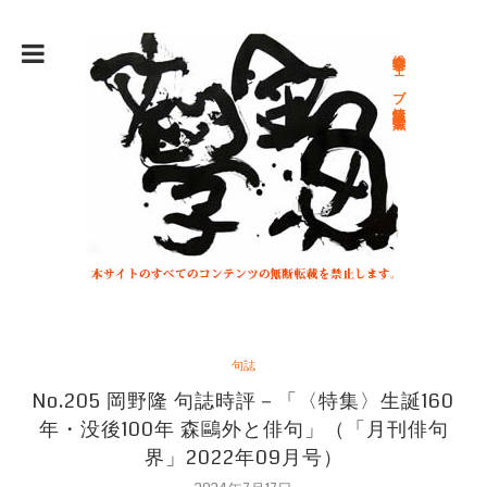
総合文学ウェブ情報誌 文学金魚
句誌
No.205 岡野隆 句誌時評－「〈特集〉生誕160
年・没後100年 森鷗外と俳句」（「月刊俳句
界」2022年09月号）