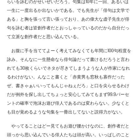
らいを詠むのがせいぜいだろう。句集は10年に一回、あるいは
一生に一度出るか出ないかである。でも先生が「俳句は文学で
ある」と胸を張って言い張っており、あの偉大な虚子先生が俳
句を詠む者は皆創作者だとおっしゃっているのだから自分だっ
て立派な創作者だと思い込んでいる。
お腹に手を当ててよーく考えてみなくても年間に100句程度を
詠み、そんなに一生懸命なら俳句論だって書けるだろうと言わ
れても30枚くらいでネタが尽きてしまうような人が作家になれ
るわけがない。んなこと書くと「赤黄男も窓秋も寡作だった
ぜ、書きゃぁいいってもんじゃねぇだろ」と口を尖らせるわけ
だが例外を探し出してちょっと安心してみてもまず99.9パーセ
ントの確率で泡沫お遊び俳人であるのは変わらない。少なくと
も目が覚めるような句集を一冊出してないと説得力がない。
やってることはどー見てもお遊び腰かけなのに、創作者だと
頭っから思い込んでいる俳人たちは頭が高い。いっぱしのこと