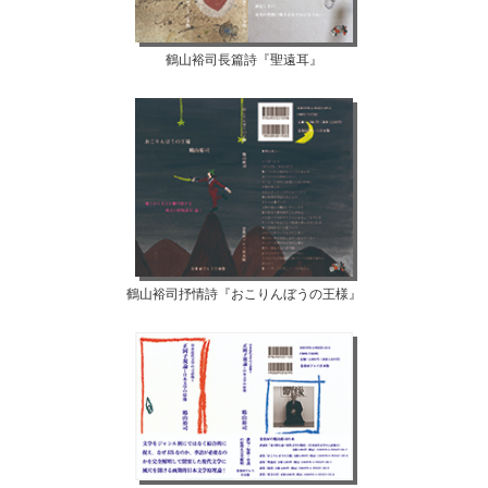
鶴山裕司長篇詩『聖遠耳』
鶴山裕司抒情詩『おこりんぼうの王様』