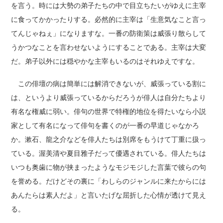
を言う。時には大勢の弟子たちの中で目立ちたいがゆえに主宰
に食ってかかったりする。必然的に主宰は「生意気なこと言っ
てんじゃねぇ」になりますな。一番の防衛策は威張り散らして
うかつなことを言わせないようにすることである。主宰は大変
だ。弟子以外には穏やかな主宰もいるのはそれゆえですな。
この俳壇の病は簡単には解消できないが、威張っている割に
は、というより威張っているからだろうが俳人は自分たちより
有名な権威に弱い。俳句の世界で特権的地位を得たいなら小説
家として有名になって俳句を書くのが一番の早道じゃなかろ
か。漱石、龍之介などを俳人たちは別席をもうけて丁重に扱っ
ている。渥美清や夏目雅子だって優遇されている。俳人たちは
いつも奥歯に物が挟まったようなモジモジした言葉で彼らの句
を誉める。だけどその裏に「わしらのジャンルに来たからには
あんたらは素人だよ」と言いたげな屈折した心情が透けて見え
る。