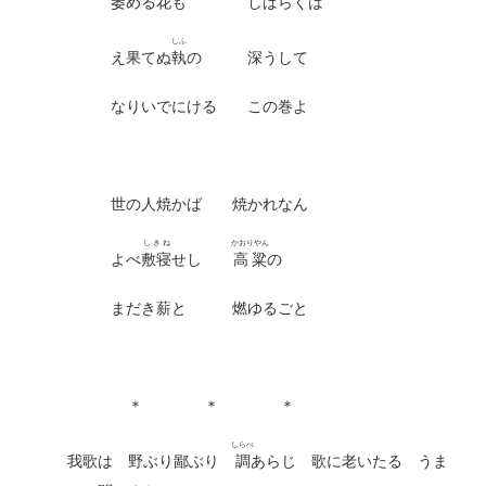
萎める花も しばらくは
しふ
え果てぬ
執
の 深うして
なりいでにける この巻よ
世の人焼かば 焼かれなん
しきね
かおりやん
よべ
敷寝
せし
高粱
の
まだき薪と 燃ゆるごと
＊ ＊ ＊
しらべ
我歌は 野ぶり鄙ぶり
調
あらじ 歌に老いたる うま