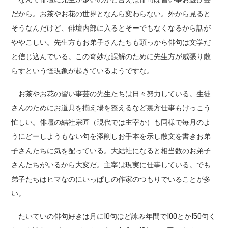
だから。お茶やお花の世界となんら変わらない。外から見ると
そうなんだけど、俳壇内部に入るとそーでもなくなるから話が
ややこしい。先生方もお弟子さんたちも頭っから俳句は文学だ
と信じ込んでいる。この奇妙な誤解のために先生方が威張り散
らすという怪現象が起きているようですな。
お茶やお花の習い事芸の先生たちは日々努力している。生徒
さんのためにお道具を揃え場を整えるなど裏方仕事もけっこう
忙しい。俳壇の結社宗匠（現代では主宰か）も同様で毎月のよ
うにどーしようもない句を添削しお手本を示し散文を書きお弟
子さんたちに気を配っている。大結社になると相当数のお弟子
さんたちがいるから大変だ。主宰は現実に仕事している。でも
弟子たちはヒマなのにいっぱしの作家のつもりでいることが多
い。
たいていの俳句好きは月に10句ほど詠み年間で100とか150句く