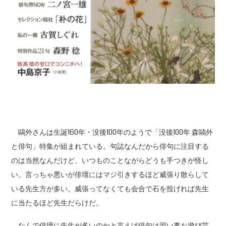
鷗外さんは生誕160年・没後100年のようで「没後100年 森鷗外
と俳句」特集が組まれている。句誌なんだから俳句に注目する
のは当然なんだけど、いつものことながらどうも手つきが怪し
い。言っちゃ悪いが俳壇にはマジ引きするほど威張り散らして
いる先生方が多い。威張ってなくても会合で石を投げれば先生
に当たるほど先生だらけだ。
なんで俳壇に先生が多いのかと言えば俳句は習い事お遊び芸