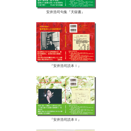
安井浩司句集『天獄書』
『安井浩司読本Ⅰ』
『安井浩司読本Ⅱ』