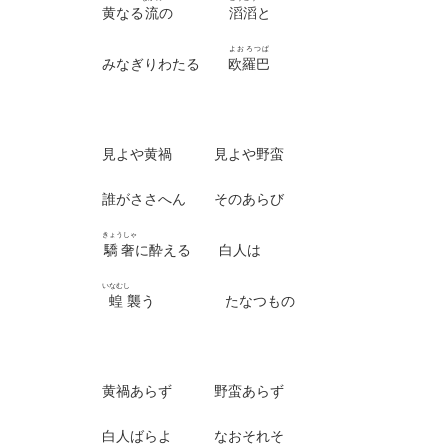
黄なる
流
の
滔滔
と
よおろつぱ
みなぎりわたる
欧羅巴
見よや黄禍 見よや野蛮
誰がささへん そのあらび
きょうしゃ
驕奢
に酔える 白人は
いなむし
蝗
襲う たなつもの
黄禍あらず 野蛮あらず
白人ばらよ なおそれそ