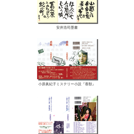
安井浩司墨書
小原眞紀子ミステリー小説『香獣』