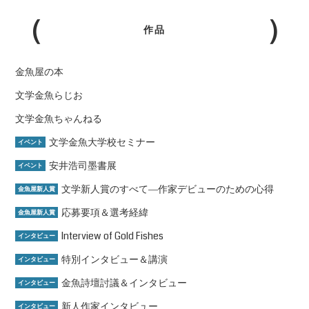
作品
金魚屋の本
文学金魚らじお
文学金魚ちゃんねる
文学金魚大学校セミナー
イベント
安井浩司墨書展
イベント
文学新人賞のすべて―作家デビューのための心得
金魚屋新人賞
応募要項＆選考経緯
金魚屋新人賞
Interview of Gold Fishes
インタビュー
特別インタビュー＆講演
インタビュー
金魚詩壇討議＆インタビュー
インタビュー
新人作家インタビュー
インタビュー