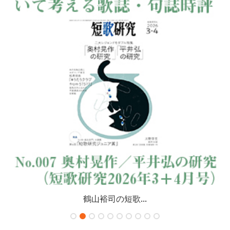
鶴山裕司の短歌...