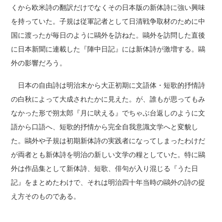
くから欧米詩の翻訳だけでなくその日本版の新体詩に強い興味
を持っていた。子規は従軍記者として日清戦争取材のために中
国に渡ったが毎日のように鷗外を訪ねた。鷗外を訪問した直後
に日本新聞に連載した『陣中日記』には新体詩が激増する。鷗
外の影響だろう。
日本の自由詩は明治末から大正初期に文語体・短歌的抒情詩
の白秋によって大成されたかに見えた。が、誰もが思ってもみ
なかった形で朔太郎『月に吠える』でちゃぶ台返しのように文
語から口語へ、短歌的抒情から完全自我意識文学へと変貌し
た。鷗外や子規は初期新体詩の実践者になってしまったわけだ
が両者とも新体詩を明治の新しい文学の糧としていた。特に鷗
外は作品集として新体詩、短歌、俳句が入り混じる『うた日
記』をまとめたわけで、それは明治四十年当時の鷗外の詩の捉
え方そのものである。