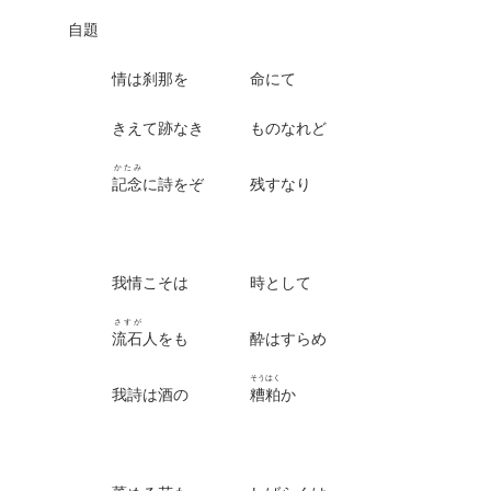
自題
情は刹那を 命にて
きえて跡なき ものなれど
かたみ
記念
に詩をぞ 残すなり
我情こそは 時として
さすが
流石
人をも 酔はすらめ
そうはく
我詩は酒の
糟粕
か