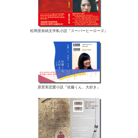
松岡里奈純文学私小説『スーパーヒーローズ』
原里実恋愛小説『佐藤くん、大好き』