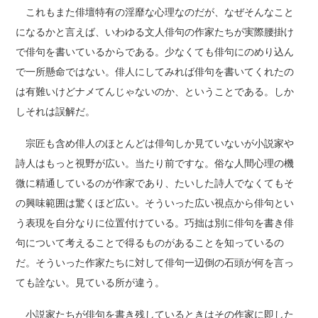
これもまた俳壇特有の淫靡な心理なのだが、なぜそんなこと
になるかと言えば、いわゆる文人俳句の作家たちが実際腰掛け
で俳句を書いているからである。少なくても俳句にのめり込ん
で一所懸命ではない。俳人にしてみれば俳句を書いてくれたの
は有難いけどナメてんじゃないのか、ということである。しか
しそれは誤解だ。
宗匠も含め俳人のほとんどは俳句しか見ていないが小説家や
詩人はもっと視野が広い。当たり前ですな。俗な人間心理の機
微に精通しているのが作家であり、たいした詩人でなくてもそ
の興味範囲は驚くほど広い。そういった広い視点から俳句とい
う表現を自分なりに位置付けている。巧拙は別に俳句を書き俳
句について考えることで得るものがあることを知っているの
だ。そういった作家たちに対して俳句一辺倒の石頭が何を言っ
ても詮ない。見ている所が違う。
小説家たちが俳句を書き残しているときはその作家に即した