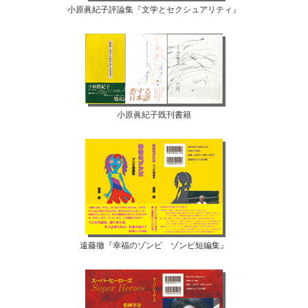
小原眞紀子評論集『文学とセクシュアリティ』
小原眞紀子既刊書籍
遠藤徹『幸福のゾンビ ゾンビ短編集』