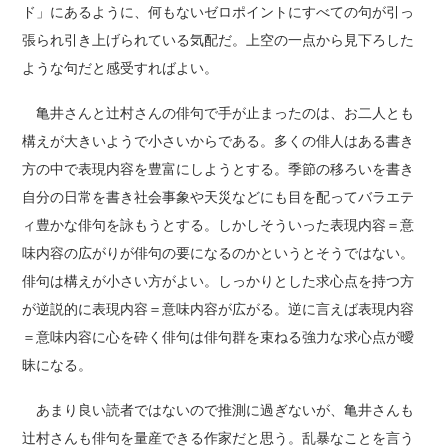
ド」にあるように、何もないゼロポイントにすべての句が引っ
張られ引き上げられている気配だ。上空の一点から見下ろした
ような句だと感受すればよい。
亀井さんと辻村さんの俳句で手が止まったのは、お二人とも
構えが大きいようで小さいからである。多くの俳人はある書き
方の中で表現内容を豊富にしようとする。季節の移ろいを書き
自分の日常を書き社会事象や天災などにも目を配ってバラエテ
ィ豊かな俳句を詠もうとする。しかしそういった表現内容＝意
味内容の広がりが俳句の要になるのかというとそうではない。
俳句は構えが小さい方がよい。しっかりとした求心点を持つ方
が逆説的に表現内容＝意味内容が広がる。逆に言えば表現内容
＝意味内容に心を砕く俳句は俳句群を束ねる強力な求心点が曖
昧になる。
あまり良い読者ではないので推測に過ぎないが、亀井さんも
辻村さんも俳句を量産できる作家だと思う。乱暴なことを言う