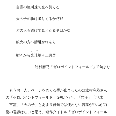
言霊の絶叫凍て空へ劈くる
天の子の駆け降りくるか朽野
どの人も透けて見えたる冬日かな
狐火の方へ腑引かれをり
オーヴ
樹々から
光球
燦々二月尽
辻村麻乃「ゼロポイントフィールド」12句より
もうお一人、ページをめくる手が止まったのは辻村麻乃さん
の「ゼロポイントフィールド」12句だった。「粒子」「地球」
「言霊」「天の子」とあまり俳句では使わない言葉が並ぶが前
衛の意識はないと思う。連作タイトル「ゼロポイントフィール