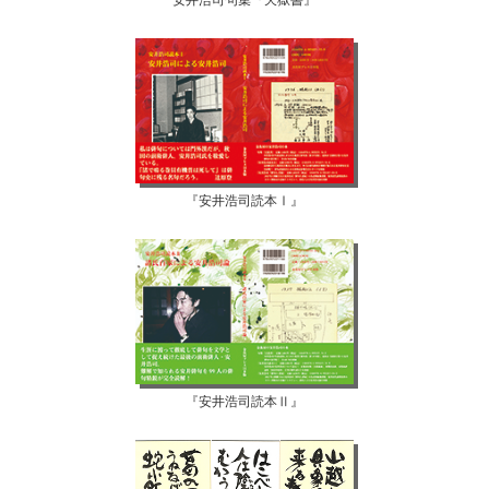
安井浩司句集『天獄書』
『安井浩司読本Ⅰ』
『安井浩司読本Ⅱ』