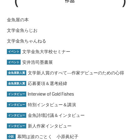
作品
金魚屋の本
文学金魚らじお
文学金魚ちゃんねる
文学金魚大学校セミナー
イベント
安井浩司墨書展
イベント
文学新人賞のすべて―作家デビューのための心得
金魚屋新人賞
応募要項＆選考経緯
金魚屋新人賞
Interview of Gold Fishes
インタビュー
特別インタビュー＆講演
インタビュー
金魚詩壇討議＆インタビュー
インタビュー
新人作家インタビュー
インタビュー
幕間は波のごとく 小原眞紀子
小説