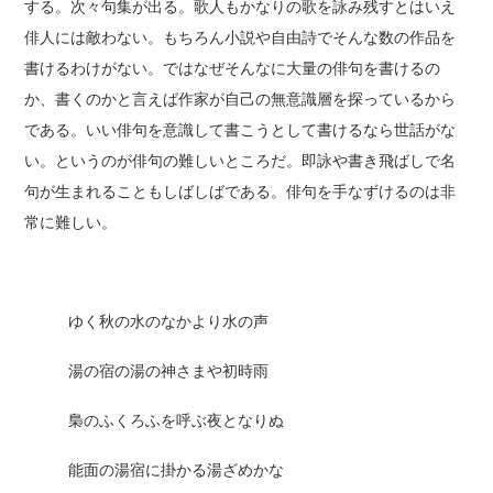
する。次々句集が出る。歌人もかなりの歌を詠み残すとはいえ
俳人には敵わない。もちろん小説や自由詩でそんな数の作品を
書けるわけがない。ではなぜそんなに大量の俳句を書けるの
か、書くのかと言えば作家が自己の無意識層を探っているから
である。いい俳句を意識して書こうとして書けるなら世話がな
い。というのが俳句の難しいところだ。即詠や書き飛ばしで名
句が生まれることもしばしばである。俳句を手なずけるのは非
常に難しい。
ゆく秋の水のなかより水の声
湯の宿の湯の神さまや初時雨
梟のふくろふを呼ぶ夜となりぬ
能面の湯宿に掛かる湯ざめかな