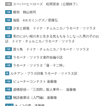
スーパーヒーローズ 松岡里奈（公開終了）
小説
横領 鶴山裕司
小説
伽藍 e.e.カミングズ／星隆弘
小説
少女と銀狐 ドイナ・チェルニカ／ラモーナ・ツァラヌ
小説
実のにがい桜の木と生きる気もちをうしなった男の子のお
小説
話 ドイナ・チェルニカ／ラモーナ・ツァラヌ
渡り鳥 ドイナ・チェルニカ／ラモーナ・ツァラヌ
小説
ラモーナ・ツァラヌ連作短編小説
小説
ラモーナ・ツァラヌ『蓮・十二時』
小説
ルチアン・ブラガ詩集 ラモーナ・ツァラヌ訳
詩
ビューチーコンテスト 遠藤徹
小説
虚構探偵―『三四郎』殺人事件― 遠藤徹
小説
物語健康法（入門編） 遠藤徹
小説
キノコの森 遠藤徹
マンガ