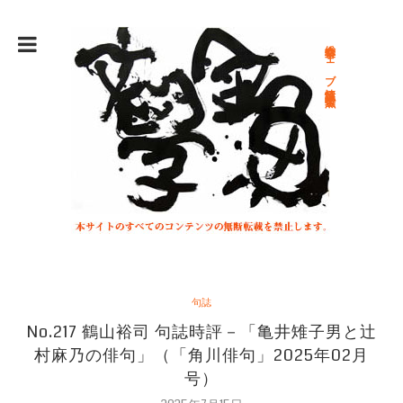
総合文学ウェブ情報誌 文学金魚
句誌
No.217 鶴山裕司 句誌時評－「亀井雉子男と辻
村麻乃の俳句」（「角川俳句」2025年02月
号）