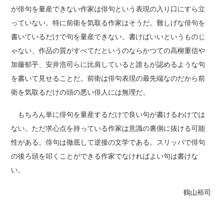
が俳句を量産できない作家は俳句という表現の入り口にすら立
っていない。特に前衛を気取る作家はそうだ。難しげな俳句を
書いているだけで句を量産できない。書けばいいというものじ
ゃない、作品の質がすべてだというのならかつての高柳重信や
加藤郁乎、安井浩司らに比肩していると誰もが認めるような句
を書いて見せることだ。前衛は俳句表現の最先端なのだから前
衛を気取るだけの頭の悪い俳人には無理だ。
もちろん単に俳句を量産するだけで良い句が書けるわけでは
ない。ただ求心点を持っている作家は意識の裏側に抜ける可能
性がある。俳句は徹底して逆接の文学である。スリッパで俳句
の後ろ頭を叩くことができる作家でなければよい句は書けな
い。
鶴山裕司