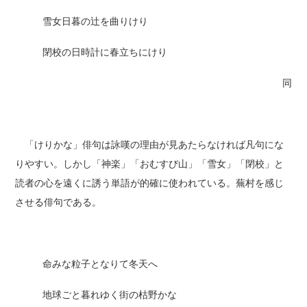
雪女日暮の辻を曲りけり
閉校の日時計に春立ちにけり
同
「けりかな」俳句は詠嘆の理由が見あたらなければ凡句にな
りやすい。しかし「神楽」「おむすび山」「雪女」「閉校」と
読者の心を遠くに誘う単語が的確に使われている。蕪村を感じ
させる俳句である。
命みな粒子となりて冬天へ
地球ごと暮れゆく街の枯野かな