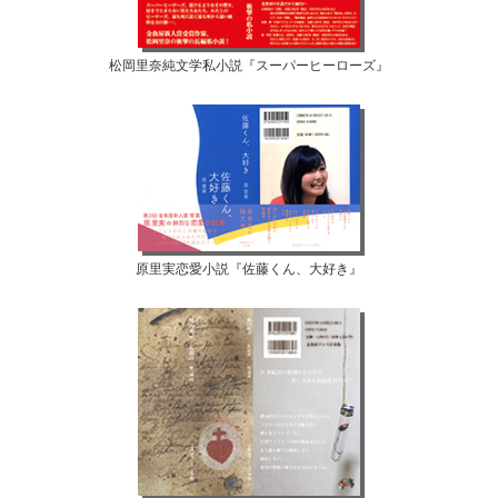
松岡里奈純文学私小説『スーパーヒーローズ』
原里実恋愛小説『佐藤くん、大好き』