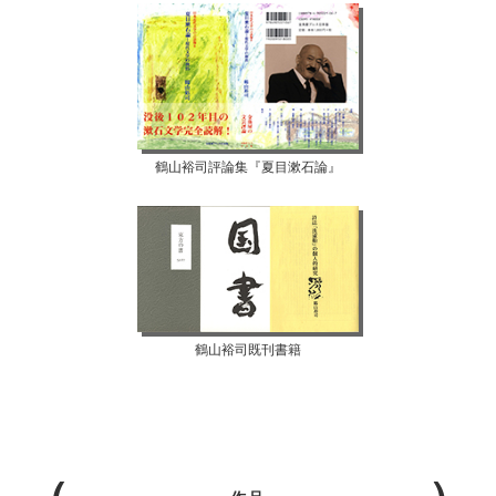
鶴山裕司評論集『夏目漱石論』
鶴山裕司既刊書籍