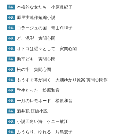
本格的な女たち 小原眞紀子
小説
原里実連作短編小説
小説
コラージュの国 青山YURI子
小説
ど、泥卍 寅間心閑
小説
オトコは遅々として 寅間心閑
小説
助平ども 寅間心閑
小説
松の牢 寅間心閑
小説
もうすぐ幕が開く 大畑ゆかり原案 寅間心閑作
小説
学生だった 松原和音
小説
一月のレモネード 松原和音
小説
酒井聡 短編小説
小説
小説四角い海 ケニー敏江
小説
ふうらり、ゆれる 片島麦子
小説