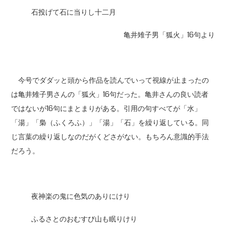
石投げて石に当りし十二月
亀井雉子男「狐火」16句より
今号でダダッと頭から作品を読んでいって視線が止まったの
は亀井雉子男さんの「狐火」16句だった。亀井さんの良い読者
ではないが16句にまとまりがある。引用の句すべてが「水」
「湯」「梟（ふくろふ）」「湯」「石」を繰り返している。同
じ言葉の繰り返しなのだがくどさがない。もちろん意識的手法
だろう。
夜神楽の鬼に色気のありにけり
ふるさとのおむすび山も眠りけり