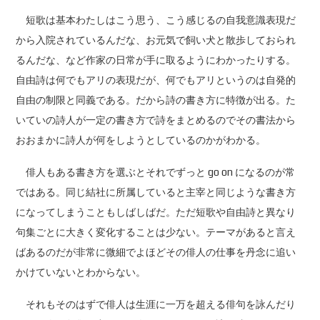
短歌は基本わたしはこう思う、こう感じるの自我意識表現だ
から入院されているんだな、お元気で飼い犬と散歩しておられ
るんだな、など作家の日常が手に取るようにわかったりする。
自由詩は何でもアリの表現だが、何でもアリというのは自発的
自由の制限と同義である。だから詩の書き方に特徴が出る。た
いていの詩人が一定の書き方で詩をまとめるのでその書法から
おおまかに詩人が何をしようとしているのかがわかる。
俳人もある書き方を選ぶとそれでずっと go on になるのが常
ではある。同じ結社に所属していると主宰と同じような書き方
になってしまうこともしばしばだ。ただ短歌や自由詩と異なり
句集ごとに大きく変化することは少ない。テーマがあると言え
ばあるのだが非常に微細でよほどその俳人の仕事を丹念に追い
かけていないとわからない。
それもそのはずで俳人は生涯に一万を超える俳句を詠んだり