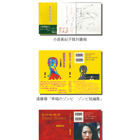
小原眞紀子既刊書籍
遠藤徹『幸福のゾンビ ゾンビ短編集』