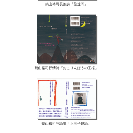
鶴山裕司長篇詩『聖遠耳』
鶴山裕司抒情詩『おこりんぼうの王様』
鶴山裕司評論集『正岡子規論』