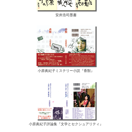
安井浩司墨書
小原眞紀子ミステリー小説『香獣』
小原眞紀子評論集『文学とセクシュアリティ』