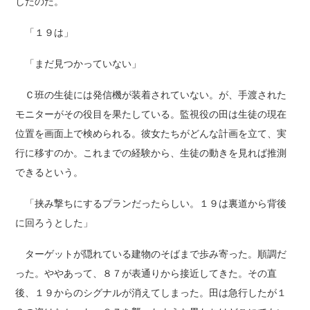
したのだ。
「１９は」
「まだ見つかっていない」
Ｃ班の生徒には発信機が装着されていない。が、手渡された
モニターがその役目を果たしている。監視役の田は生徒の現在
位置を画面上で検められる。彼女たちがどんな計画を立て、実
行に移すのか。これまでの経験から、生徒の動きを見れば推測
できるという。
「挟み撃ちにするプランだったらしい。１９は裏道から背後
に回ろうとした」
ターゲットが隠れている建物のそばまで歩み寄った。順調だ
った。ややあって、８７が表通りから接近してきた。その直
後、１９からのシグナルが消えてしまった。田は急行したが１