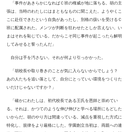
「事件があきらかになればＣ班の権威が地に落ちる。胡の主
張は、当時のわたしにはまともなものに聞こえた。ようやくこ
こに赴任できたという自負があったし、別格の扱いを受けるＣ
班に配属された。メンツが判断を狂わせたとしか言えない。い
まはそれを恥じている。だからこそ同じ事件が起こったら解明
してみせると誓ったんだ」
自分は手を汚さない。それが何より引っかかった。
「胡校長や取り巻きのことが気に入らないからでしょう？
あの人たちを追い落として、自分にとっていい環境をつくりた
いだけじゃないですか？」
「確かにわたしは、初代校長である王氏を恩師と崇めてい
る。それは、かつてのような伸び伸びと学べる場所にもどした
いからだ。胡のやり方は間違っている。減点を重視した方式に
特化し、規律をより厳格にした。学園創立当初は、両親への連