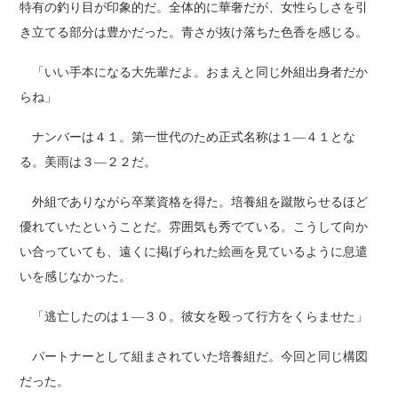
特有の釣り目が印象的だ。全体的に華奢だが、女性らしさを引
き立てる部分は豊かだった。青さが抜け落ちた色香を感じる。
「いい手本になる大先輩だよ。おまえと同じ外組出身者だか
らね」
ナンバーは４１。第一世代のため正式名称は１―４１とな
る。美雨は３―２２だ。
外組でありながら卒業資格を得た。培養組を蹴散らせるほど
優れていたということだ。雰囲気も秀でている。こうして向か
い合っていても、遠くに掲げられた絵画を見ているように息遣
いを感じなかった。
「逃亡したのは１―３０。彼女を殴って行方をくらませた」
パートナーとして組まされていた培養組だ。今回と同じ構図
だった。