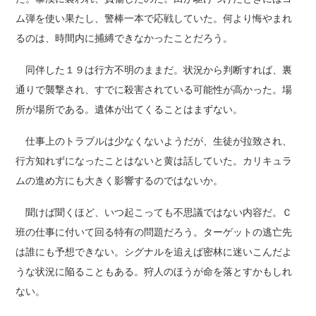
ム弾を使い果たし、警棒一本で応戦していた。何より悔やまれ
るのは、時間内に捕縛できなかったことだろう。
同伴した１９は行方不明のままだ。状況から判断すれば、裏
通りで襲撃され、すでに殺害されている可能性が高かった。場
所が場所である。遺体が出てくることはまずない。
仕事上のトラブルは少なくないようだが、生徒が拉致され、
行方知れずになったことはないと黄は話していた。カリキュラ
ムの進め方にも大きく影響するのではないか。
聞けば聞くほど、いつ起こっても不思議ではない内容だ。Ｃ
班の仕事に付いて回る特有の問題だろう。ターゲットの逃亡先
は誰にも予想できない。シグナルを追えば密林に迷いこんだよ
うな状況に陥ることもある。狩人のほうが命を落とすかもしれ
ない。