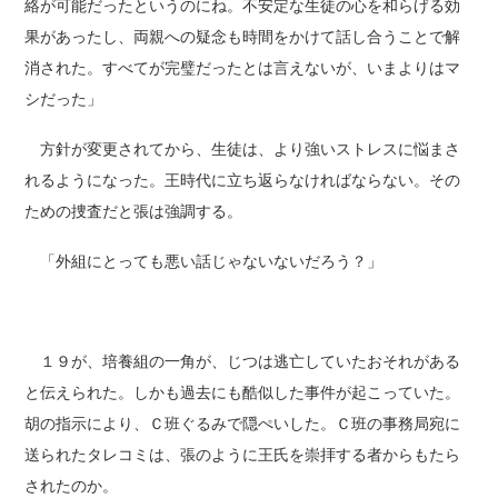
絡が可能だったというのにね。不安定な生徒の心を和らげる効
果があったし、両親への疑念も時間をかけて話し合うことで解
消された。すべてが完璧だったとは言えないが、いまよりはマ
シだった」
方針が変更されてから、生徒は、より強いストレスに悩まさ
れるようになった。王時代に立ち返らなければならない。その
ための捜査だと張は強調する。
「外組にとっても悪い話じゃないないだろう？」
１９が、培養組の一角が、じつは逃亡していたおそれがある
と伝えられた。しかも過去にも酷似した事件が起こっていた。
胡の指示により、Ｃ班ぐるみで隠ぺいした。Ｃ班の事務局宛に
送られたタレコミは、張のように王氏を崇拝する者からもたら
されたのか。