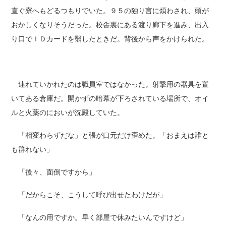
直ぐ寮へもどるつもりでいた。９５の独り言に煩わされ、頭が
おかしくなりそうだった。校舎裏にある渡り廊下を進み、出入
り口でＩＤカードを翳したときだ。背後から声をかけられた。
連れていかれたのは職員室ではなかった。射撃用の器具を置
いてある倉庫だ。開かずの暗幕が下ろされている場所で、オイ
ルと火薬のにおいが沈殿していた。
「相変わらずだな」と張が口元だけ歪めた。「おまえは誰と
も群れない」
「後々、面倒ですから」
「だからこそ、こうして呼び出せたわけだが」
「なんの用ですか。早く部屋で休みたいんですけど」