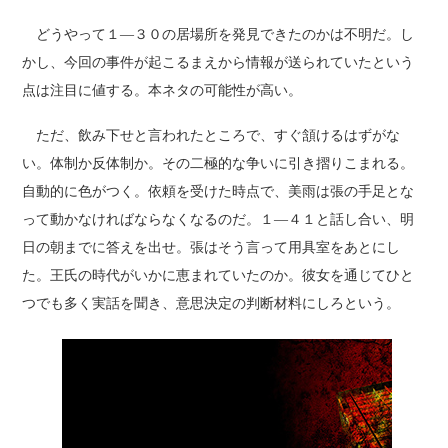
どうやって１―３０の居場所を発見できたのかは不明だ。し
かし、今回の事件が起こるまえから情報が送られていたという
点は注目に値する。本ネタの可能性が高い。
ただ、飲み下せと言われたところで、すぐ頷けるはずがな
い。体制か反体制か。その二極的な争いに引き摺りこまれる。
自動的に色がつく。依頼を受けた時点で、美雨は張の手足とな
って動かなければならなくなるのだ。１―４１と話し合い、明
日の朝までに答えを出せ。張はそう言って用具室をあとにし
た。王氏の時代がいかに恵まれていたのか。彼女を通じてひと
つでも多く実話を聞き、意思決定の判断材料にしろという。