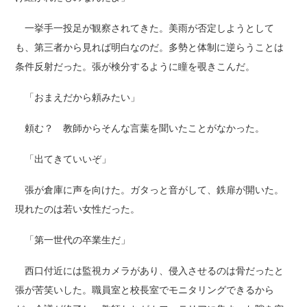
一挙手一投足が観察されてきた。美雨が否定しようとして
も、第三者から見れば明白なのだ。多勢と体制に逆らうことは
条件反射だった。張が検分するように瞳を覗きこんだ。
「おまえだから頼みたい」
頼む？ 教師からそんな言葉を聞いたことがなかった。
「出てきていいぞ」
張が倉庫に声を向けた。ガタっと音がして、鉄扉が開いた。
現れたのは若い女性だった。
「第一世代の卒業生だ」
西口付近には監視カメラがあり、侵入させるのは骨だったと
張が苦笑いした。職員室と校長室でモニタリングできるから