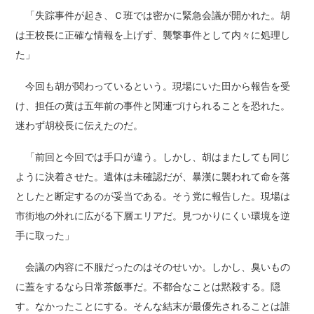
「失踪事件が起き、Ｃ班では密かに緊急会議が開かれた。胡
は王校長に正確な情報を上げず、襲撃事件として内々に処理し
た」
今回も胡が関わっているという。現場にいた田から報告を受
け、担任の黄は五年前の事件と関連づけられることを恐れた。
迷わず胡校長に伝えたのだ。
「前回と今回では手口が違う。しかし、胡はまたしても同じ
ように決着させた。遺体は未確認だが、暴漢に襲われて命を落
としたと断定するのが妥当である。そう党に報告した。現場は
市街地の外れに広がる下層エリアだ。見つかりにくい環境を逆
手に取った」
会議の内容に不服だったのはそのせいか。しかし、臭いもの
に蓋をするなら日常茶飯事だ。不都合なことは黙殺する。隠
す。なかったことにする。そんな結末が最優先されることは誰