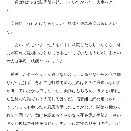
「運ばれたのは脳震盪を起こしていたからだ。大事をとっ
た」
安静にしなければならないが、打撲と傷の程度は軽いとい
う。
「あいつらしいよ。七人を相手に格闘したらしいからな。体
力が切れて最後のひとりには手こずっていたようだが、あとの
六人は半殺し状態だったそうだ」
捕縛したターゲットが逃げないよう、見張りながらの立ち回
りだったはず。それでも打撲で済んだのは８７の底知れない力
が働いていたからではないか。美雨はもちろん、彼女と訓練し
た生徒なら誰でもそう感じるはずだ。培養組に締め落とされそ
うになっても参ったと意思表示したことがない。関節を極めら
れても同じだ。負けを認めるくらいなら死を選ぶ生徒だ。その
彼女が現場で死闘を演じた。男たちは本物の獣を目の当たりに