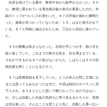
自習を続けている最中、教室中央から歓声が上がった。９５
だ。教壇に置かれている電光掲示板の表示が更新したのだ。外
組のトップがついに入れ替わった。８７の牙城が崩れた瞬間だ
った。遺体が見つかっていないため「１９」はまだ表示されて
いる。８７と同様に減点されたため、三位から四位に落ちてい
た。
９５の興奮は収まらなかった。自習が手につかず、独り言を
繰り返していた。これまでの努力を呟き、目を潤ませている。
それができるのも８７の姿がないからだ。しばらくは９５の自
画自賛を聞くことになるだろう。
８７は医務室組を見下していた。とうの本人が同じ立場にな
るとは思ってもみなかったはずだ。今頃は純白のカーテンに見
下ろされ、きりきりとした思いで横たわっているのではない
か。少しは自殺した生徒の気持ちに寄り添えるだろうか。美雨
は頭を振った。そんなことを思うより先に、自殺しか選べない