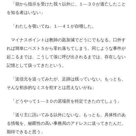
「胡から指示を受けた我々以外に、１―３０が逃亡したこと
を知る者はいない」
「わたしを覗いてね」１―４１が自嘲した。
マイナスポイントは教師の匙加減でどうにでもなる。口外す
れば簡単にベスト５から零れ落ちてしまう。同じような事件が
起こるまでは、こうして張に呼び出されるまでは、存在しない
記憶として扱ってきたという。
「送信元を追ってみたが、足跡は残っていない。もっとも、
そんな初歩的なミスを犯すとは思えないがね」
「どうやって１―３０の居場所を特定できたのでしょう」
「送り主に訊いてみる以外にないな。もっとも、具体性のあ
る情報を、秘匿性の高い事務局のアドレスに送ってきたんだ。
期待できると思う」