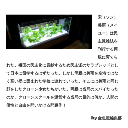
宋（ソン）
美雨（メイ
ユー）は民
主派雑誌を
刊行する両
親に育てら
れた。祖国の民主化に貢献するため民主派のサラブレッドとし
て日本に留学するはずだった。しかし母親は美雨を空港ではな
く高い壁に囲まれた学校に連れていった。そこには美雨と同じ
顔をしたクローン少女たちがいた。両親は当局のスパイだった
のか、クローンスクールを運営する当局の目的は何か。人間の
個性と自由を問いかける問題作！
by 金魚屋編集部