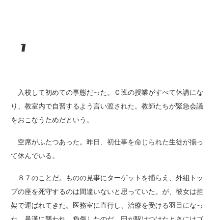
7
入校して初めての事態だった。Ｃ班の授業がすべて休講にな
り、教室内で自習するよう言い渡された。教師たちが緊急会議
をおこなうためだという。
空席がふたつあった。昨日、初仕事を命じられた生徒が揃っ
て休んでいる。
８７のことだ。ものの見事にターゲットを捕らえ、外組トッ
プの座を死守するのは間違いないと思っていた。が、彼女は担
架で運ばれてきた。医務室に直行し、治療を受ける羽目になっ
た。暴漢に襲われ、負傷したのだ。田が駆けつけたときにはゴ