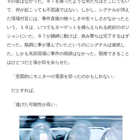
９の姿はなかった。８７を襲ったような男たちはどこにでもい
て、何が起こっても不思議ではない。しかし、シグナルが消え
た現場付近には、事件直後の物々しさや生々しさがなかったと
いう。１９は、いつでもターゲットを捕らえられる絶好のポジ
ションにいた。８７が捕縛に動けば、挟み撃ちは完了するはず
だった。順調に事が運んでいたというのにシグナルは途絶し
た。しかも失踪現場に事件の痕跡はなかった。類推できること
はひとつだと張が目を尖らせた。
「意図的にモニターの電源を切ったのかもしれない」
だとすれば。
「逃げた可能性が高い」