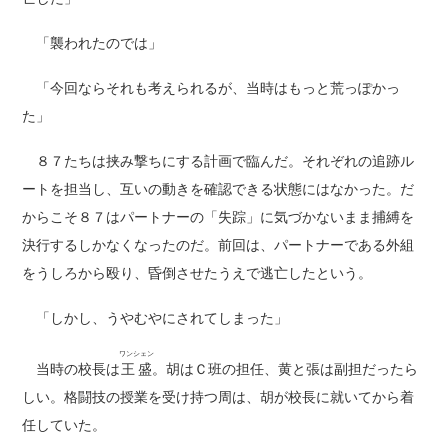
「襲われたのでは」
「今回ならそれも考えられるが、当時はもっと荒っぽかっ
た」
８７たちは挟み撃ちにする計画で臨んだ。それぞれの追跡ル
ートを担当し、互いの動きを確認できる状態にはなかった。だ
からこそ８７はパートナーの「失踪」に気づかないまま捕縛を
決行するしかなくなったのだ。前回は、パートナーである外組
をうしろから殴り、昏倒させたうえで逃亡したという。
「しかし、うやむやにされてしまった」
ワンシェン
当時の校長は
王盛
。胡はＣ班の担任、黄と張は副担だったら
しい。格闘技の授業を受け持つ周は、胡が校長に就いてから着
任していた。