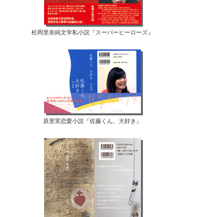
松岡里奈純文学私小説『スーパーヒーローズ』
原里実恋愛小説『佐藤くん、大好き』