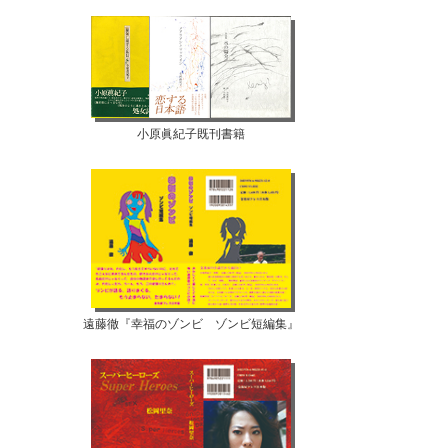
小原眞紀子既刊書籍
遠藤徹『幸福のゾンビ ゾンビ短編集』