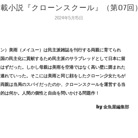
連載小説『クローンスクール』（第07回
2024年5月15日
ソン）美雨（メイユー）は民主派雑誌を刊行する両親に育てられ
祖国の民主化に貢献するため民主派のサラブレッドとして日本に留
るはずだった。しかし母親は美雨を空港ではなく高い壁に囲まれた
に連れていった。そこには美雨と同じ顔をしたクローン少女たちが
。両親は当局のスパイだったのか、クローンスクールを運営する当
目的は何か。人間の個性と自由を問いかける問題作！
by 金魚屋編集部