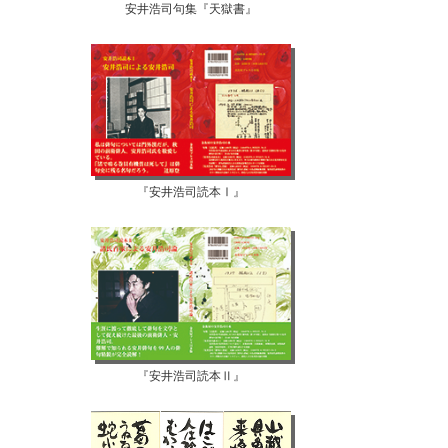
安井浩司句集『天獄書』
『安井浩司読本Ⅰ』
『安井浩司読本Ⅱ』