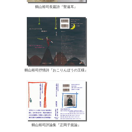
鶴山裕司長篇詩『聖遠耳』
鶴山裕司抒情詩『おこりんぼうの王様』
鶴山裕司評論集『正岡子規論』