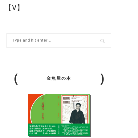
）【V】
金魚屋の本