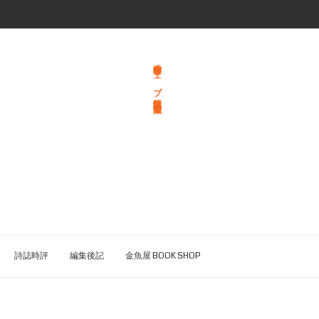
総合文学ウェブ情報誌 文学金魚
詩誌時評
編集後記
金魚屋 BOOK SHOP