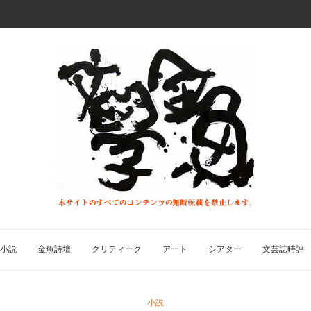
小説
金魚詩壇
クリティーク
アート
シアター
文芸誌時評
小説