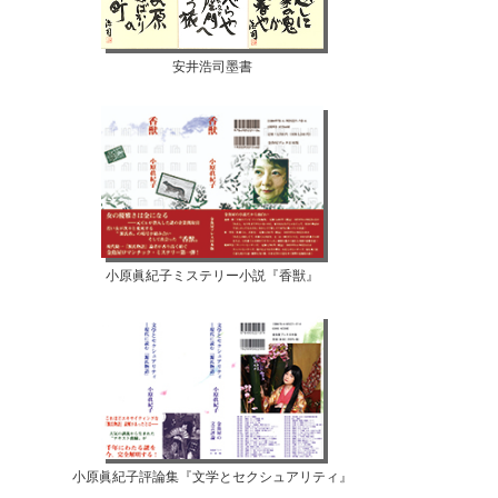
安井浩司墨書
小原眞紀子ミステリー小説『香獣』
小原眞紀子評論集『文学とセクシュアリティ』