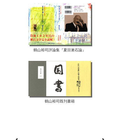
鶴山裕司評論集『夏目漱石論』
鶴山裕司既刊書籍