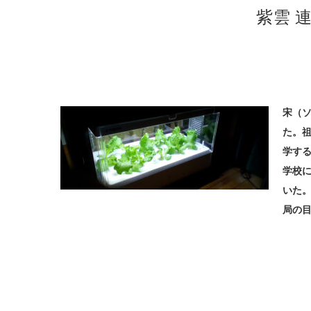
紫雲 
宋（
た。
学す
学校
いた
局の