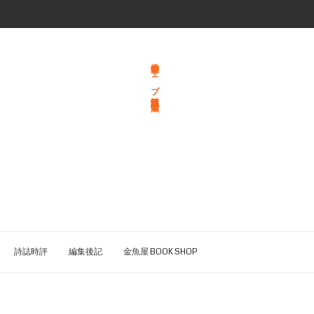
総合文学ウェブ情報誌 文学金魚
詩誌時評
編集後記
金魚屋 BOOK SHOP