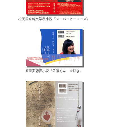
松岡里奈純文学私小説『スーパーヒーローズ』
原里実恋愛小説『佐藤くん、大好き』