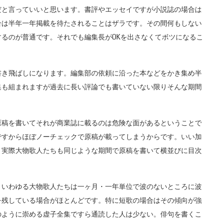
だと言っていいと思います。書評やエッセイですが小説誌の場合は
合は半年一年掲載を待たされることはザラです。その間何もしない
るのが普通です。それでも編集長がOKを出さなくてボツになるこ
き飛ばしになります。編集部の依頼に沿った本などをかき集め半
集も組まれますが過去に長い評論でも書いていない限りそんな期間
稿を書いてそれが商業誌に載るのは危険な面があるということで
ですからほぼノーチェックで原稿が載ってしまうからです。いい加
。実際大物歌人たちも同じような期間で原稿を書いて横並びに目次
いわゆる大物歌人たちは一ヶ月・一年単位で波のないところに波
を残している場合がほとんどです。特に短歌の場合はその傾向が強
のように崇める虚子全集ですら通読した人は少ない。俳句を書くこ