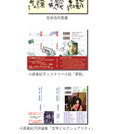
安井浩司墨書
小原眞紀子ミステリー小説『香獣』
小原眞紀子評論集『文学とセクシュアリティ』