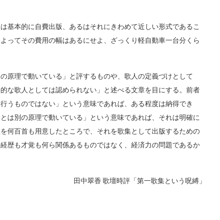
は基本的に自費出版、あるはそれにきわめて近しい形式であるこ
によってその費用の幅はあるにせよ、ざっくり軽自動車一台分くら
の原理で動いている」と評するものや、歌人の定義づけとして
格的な歌人としては認められない」と述べる文章を目にする。前者
て行うものではない」という意味であれば、ある程度は納得でき
会とは別の原理で動いている」という意味であれば、それは明確に
歌を何百首も用意したところで、それを歌集として出版するための
の経歴も才覚も何ら関係あるものではなく、経済力の問題であるか
田中翠香 歌壇時評「第一歌集という呪縛」