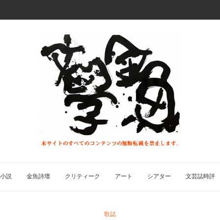
小説
金魚詩壇
クリティーク
アート
シアター
文芸誌時評
歌誌