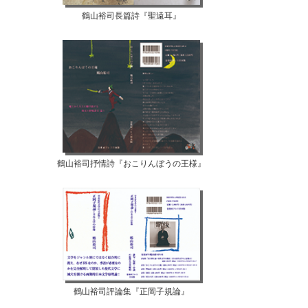
鶴山裕司長篇詩『聖遠耳』
鶴山裕司抒情詩『おこりんぼうの王様』
鶴山裕司評論集『正岡子規論』