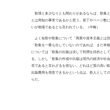
歌壇と多少なりとも関わりがあるならば、歌集と
とは周知の事実であるかと思う。装丁やページ数
いが相場であるとも言われている。（中略）
よく短歌や歌集について「商業や資本主義とは別
「歌集を一冊も出していないのであれば、まだ本
については「歌集の出版は決して利潤を目的とし
る。しかし「歌集の作成や出版は現代の経済や社
否であると言わざるを得ない。どれほど質の高い
出版費用を用意できるかという点は、歌人として
らだ。