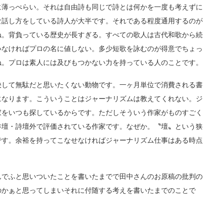
に薄っぺらい。それは自由詩も同じで詩とは何かを一度も考えずに
な話し方をしている詩人が大半です。それである程度通用するのが
ね。背負っている歴史が長すぎる。すべての歌人は古代和歌から続
いなければプロの名に値しない。多少短歌を詠むのが得意でちょっ
ね。プロは素人には及びもつかない力を持っている人のことです。
して無駄だと思いたくない動物です。一ヶ月単位で消費される書
になります。こういうことはジャーナリズムは教えてくれない。ジ
家をいつも探しているからです。ただしそういう作家がものすごく
俳壇・詩壇外で評価されている作家です。なぜか。〝壇〟という狭
です。余裕を持ってこなせなければジャーナリズム仕事はある時点
でふと思いついたことを書いたまでで田中さんのお原稿の批判の
のかぁと思ってしまいそれに付随する考えを書いたまでのことで