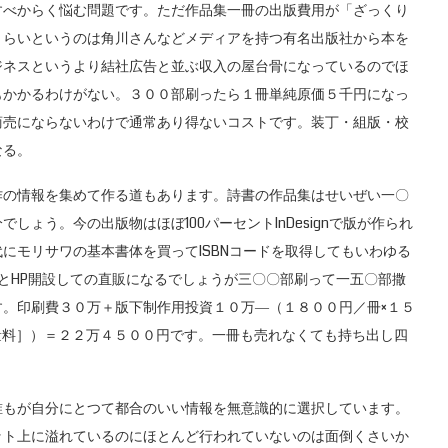
べからく悩む問題です。ただ作品集一冊の出版費用が「ざっくり
くらいというのは角川さんなどメディアを持つ有名出版社から本を
ジネスというより結社広告と並ぶ収入の屋台骨になっているのでほ
もかかるわけがない。３００部刷ったら１冊単純原価５千円になっ
商売にならないわけで通常あり得ないコストです。装丁・組版・校
なる。
の情報を集めて作る道もあります。詩書の作品集はせいぜい一〇
ょう。今の出版物はほぼ100パーセントInDesignで版が作られ
erのサブスク代にモリサワの基本書体を買ってISBNコードを取得してもいわゆる
nとHP開設しての直販になるでしょうが三〇〇部刷って一五〇部撒
。印刷費３０万＋版下制作用投資１０万―（１８００円／冊×１５
数量料］）＝２２万４５００円です。一冊も売れなくても持ち出し四
もが自分にとつて都合のいい情報を無意識的に選択しています。
ット上に溢れているのにほとんど行われていないのは面倒くさいか