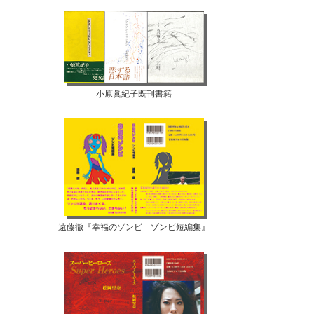
小原眞紀子既刊書籍
遠藤徹『幸福のゾンビ ゾンビ短編集』