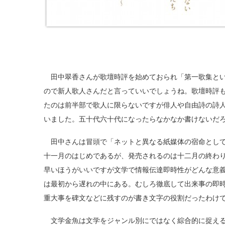
田中翠香さんが歌壇時評を始めておられ「第一歌集とい
ので新人歌人さんだと言っていいでしょうね。歌壇時評
たのは前半部で歌人に限らないですが俳人や自由詩の詩
いました。五十代六十代になったらなかなか書けないだ
田中さんは冒頭で「ネットと異なる紙媒体の宿命として
十一月のはじめであるが、発売されるのは十二月の終わ
早いほうがいいですが文学で情報伝達即時性がどんな意
は最初から遅れの中にある。むしろ徹底して出来事の即
重大事を碑文などに残すのが書き文字の役割だったわけ
文学金魚は文学をジャンル別にではなく綜合的に捉える