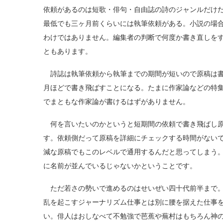
依頼があるのは短歌・俳句・自由誌の詩のジャンルだけ
最低でも三ヶ月前くらいには執筆依頼がある。小説の場
わけではありません。編集者の判断で何度か書き直しをす
ともあります。
詩誌は執筆依頼から執筆までの期間が短いので原稿は書
月ほどで書き飛ばすことになる。たまに作家論などの特
でまともな作家論が書けるはずがありません。
何を言いたいのかというと短期間の依頼で書き飛ばし原
す。依頼側だって原稿を詳細にチェックする時間がない
減な原稿でもこのレベルで通用するんだと思ってしまう
に名前が並んでいるじゃないかということです。
ただ若さの勢いで進めるのはせいぜい四十代前半まで。
乱を起こすジャーナリズム仕事とは別に腰を据えた仕事
い。俳人はおしなべて不勉強で芭蕉や蕪村はもちろん神