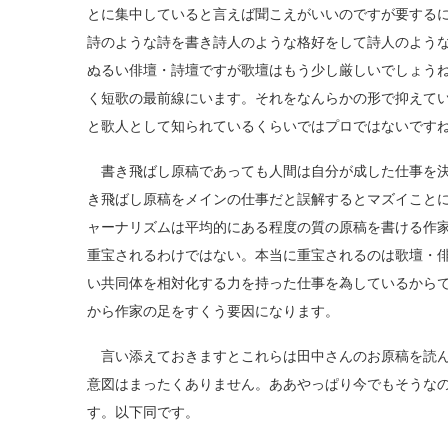
とに集中していると言えば聞こえがいいのですが要する
詩のような詩を書き詩人のような格好をして詩人のよう
ぬるい俳壇・詩壇ですが歌壇はもう少し厳しいでしょう
く短歌の最前線にいます。それをなんらかの形で抑えて
と歌人として知られているくらいではプロではないです
書き飛ばし原稿であっても人間は自分が成した仕事を決
き飛ばし原稿をメインの仕事だと誤解するとマズイこと
ャーナリズムは平均的にある程度の質の原稿を書ける作
重宝されるわけではない。本当に重宝されるのは歌壇・
い共同体を相対化する力を持った仕事を為しているから
から作家の足をすくう要因になります。
言い添えておきますとこれらは田中さんのお原稿を読ん
意図はまったくありません。ああやっぱり今でもそうな
す。以下同です。