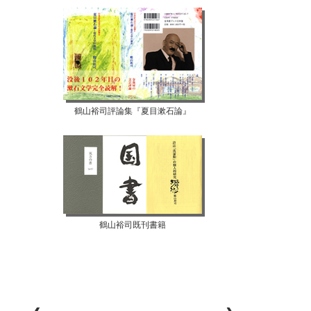
鶴山裕司評論集『夏目漱石論』
鶴山裕司既刊書籍