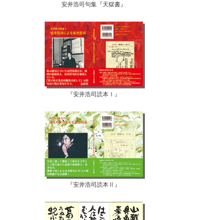
安井浩司句集『天獄書』
『安井浩司読本Ⅰ』
『安井浩司読本Ⅱ』