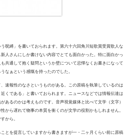
う呪縛」を書いておられます。第六十六回角川短歌賞受賞歌人な
も新人さんにしか書けない内容でとても面白かった。特に面白かっ
人も共通して抱く疑問というか壁について忌憚なくお書きになって
ろうなぁという感慨を持ったのでした。
、速報性のなさというものがある。この原稿を執筆しているのは
り近くである」と書いておられます。ニュースなどでは情報伝達は
義があるのかは考えものです。音声視覚媒体と比べて文学（文字）
時性から遅れて物事の本質を衝くのが文学の役割かもしれません。
ですから。
ことを提言していますから書きますが一・二ヶ月くらい前に原稿