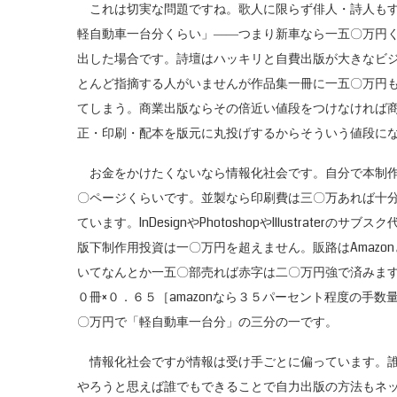
これは切実な問題ですね。歌人に限らず俳人・詩人もす
軽自動車一台分くらい」――つまり新車なら一五〇万円
出した場合です。詩壇はハッキリと自費出版が大きなビ
とんど指摘する人がいませんが作品集一冊に一五〇万円
てしまう。商業出版ならその倍近い値段をつけなければ
正・印刷・配本を版元に丸投げするからそういう値段に
お金をかけたくないなら情報化社会です。自分で本制作
〇ページくらいです。並製なら印刷費は三〇万あれば十分でし
ています。InDesignやPhotoshopやIllustrat
版下制作用投資は一〇万円を超えません。販路はAmazo
いてなんとか一五〇部売れば赤字は二〇万円強で済みます
０冊×０．６５［amazonなら３５パーセント程度の手
〇万円で「軽自動車一台分」の三分の一です。
情報化社会ですが情報は受け手ごとに偏っています。誰
やろうと思えば誰でもできることで自力出版の方法もネ