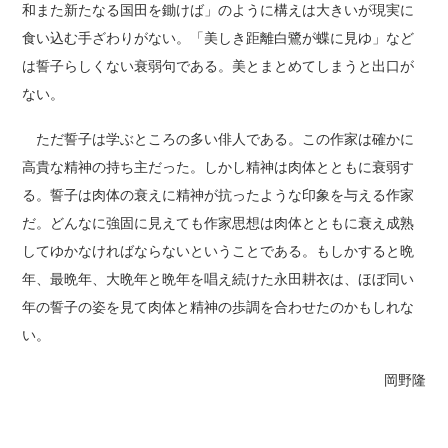
和また新たなる国田を鋤けば」のように構えは大きいが現実に
食い込む手ざわりがない。「美しき距離白鷺が蝶に見ゆ」など
は誓子らしくない衰弱句である。美とまとめてしまうと出口が
ない。
ただ誓子は学ぶところの多い俳人である。この作家は確かに
高貴な精神の持ち主だった。しかし精神は肉体とともに衰弱す
る。誓子は肉体の衰えに精神が抗ったような印象を与える作家
だ。どんなに強固に見えても作家思想は肉体とともに衰え成熟
してゆかなければならないということである。もしかすると晩
年、最晩年、大晩年と晩年を唱え続けた永田耕衣は、ほぼ同い
年の誓子の姿を見て肉体と精神の歩調を合わせたのかもしれな
い。
岡野隆