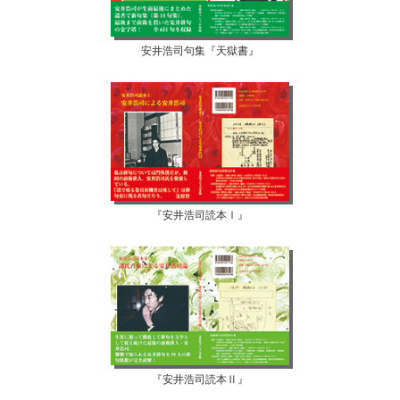
安井浩司句集『天獄書』
『安井浩司読本Ⅰ』
『安井浩司読本Ⅱ』