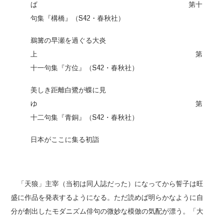
ば 第十
句集『構橋』（S42・春秋社）
鵜篝の早瀬を過ぐる大炎
上 第
十一句集『方位』（S42・春秋社）
美しき距離白鷺が蝶に見
ゆ 第
十二句集『青銅』（S42・春秋社）
日本がここに集る初詣
「天狼」主宰（当初は同人誌だった）になってから誓子は旺
盛に作品を発表するようになる。ただ読めば明らかなように自
分が創出したモダニズム俳句の微妙な模倣の気配が漂う。「大