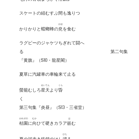
スケートの紐むすぶ間も逸りつゝ
かほ
かりかりと蟷螂蜂の
皃
を食む
ラグビーのジャケツちぎれて闘へ
る 第二句集
『黄旗』（S10・龍星閣）
夏草に汽罐車の車輪来て止る
せいてん
くら
螢籠むしろ
星天
より
昏
く
第三句集『炎昼』（S13・三省堂）
かれぞの
むか
は
枯園
に
向
ひて硬きカラア
嵌
む
ひた