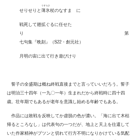
うすらひ
せりせりと
薄氷
杖のなすまゝに
戦死して翅拡ぐるに任せた
り
第
七句集『晩刻』（S22・創元社）
月明の宙に出て行き遊びけり
誓子の全盛期は概ね終戦直後までと言っていいだろう。誓子
は明治三十四年（一九〇一年）生まれだから終戦時に四十四
歳。壮年期でもあるが老年を意識し始める年齢でもある。
作品には敗戦を反映してか虚脱の色が濃い。「海に出て木枯
帰るところなし」は代表句の一つだが、地上と天上を往還して
いた作家精神がプツンと切れて行方不明になりかけている気配