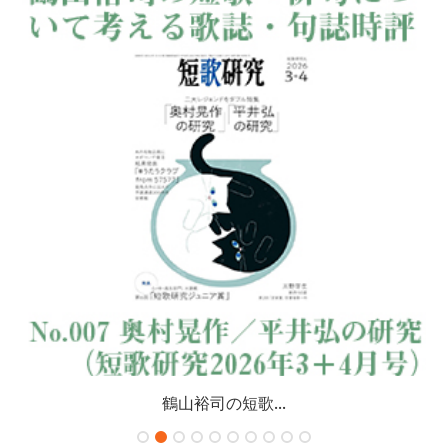
鶴山裕司の短歌...