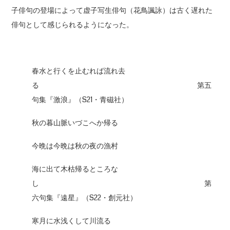
子俳句の登場によって虚子写生俳句（花鳥諷詠）は古く遅れた
俳句として感じられるようになった。
春水と行くを止むれば流れ去
る
第五
句集『激浪』（S21・青磁社）
秋の暮山脈いづこへか帰る
今晩は今晩は秋の夜の漁村
海に出て木枯帰るところな
し 第
六句集『遠星』（S22・創元社）
寒月に水浅くして川流る