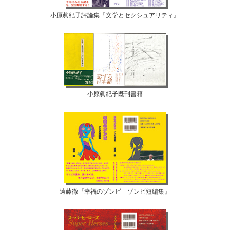
小原眞紀子評論集『文学とセクシュアリティ』
小原眞紀子既刊書籍
遠藤徹『幸福のゾンビ ゾンビ短編集』