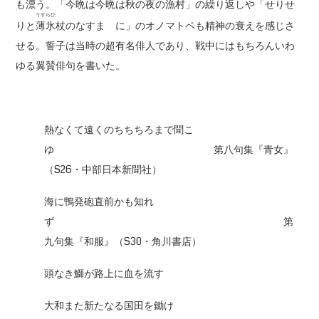
も漂う。「今晩は今晩は秋の夜の漁村」の繰り返しや「せりせ
うすらひ
りと
薄氷
杖のなすまゝに」のオノマトペも精神の衰えを感じさ
せる。誓子は当時の超有名俳人であり、戦中にはもちろんいわ
ゆる翼賛俳句を書いた。
熱なくて遠くのちちちろまで聞こ
ゆ 第八句集『青女』
（S26・中部日本新聞社）
海に鴨発砲直前かも知れ
ず 第
九句集『和服』（S30・角川書店）
頭なき鰤が路上に血を流す
大和また新たなる国田を鋤け