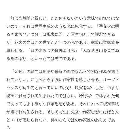
無は当然闇と親しい。ただ何もないという意味での無ではな
いので、それは世界生成のような光に転化する。「手花火の明
るさ家族ひとつ分」は現実に即した写生句として評釈できる
が、花火の光はこの世でただ一つの光であり、家族は聖家族を
思わせる。「日の氷みづの輪郭より光」「みな遠き山を見てゐ
る鯉のぼり」といった句は秀句である。
『金色』の諸句は用語や修辞の面でなんら特別な作為が施さ
れていない。にも関わらず強い作家性を感じさせる。オーソド
ックスな写生句と言っていいのだが、現実を写生した、つまり
現実に触発されて生まれた句ではない。吟行写生で詠まれた句
であってもまず確かな作家思想がある。それに沿って現実事物
が選ばれ写生される。そして写生に先立つ作家思想にはほとん
どエゴが感じられない。俳句ならではの作家性のあり方であ
る。