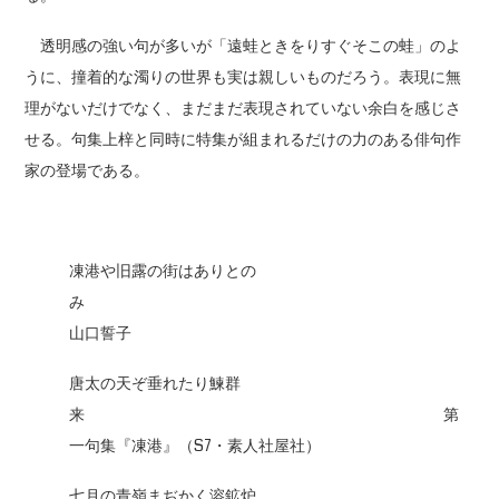
透明感の強い句が多いが「遠蛙ときをりすぐそこの蛙」のよ
うに、撞着的な濁りの世界も実は親しいものだろう。表現に無
理がないだけでなく、まだまだ表現されていない余白を感じさ
せる。句集上梓と同時に特集が組まれるだけの力のある俳句作
家の登場である。
凍港や旧露の街はありとの
山口誓子
唐太の天ぞ垂れたり鰊群
来 第
一句集『凍港』（S7・素人社屋社）
七月の青嶺まぢかく溶鉱炉