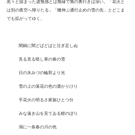
黒々と固まった虚無感とは無縁で無の奥行きは深い。「花火と
は別の夜空へ帰りたる」「轍伸ぶ通行止めの雪の先」とどこま
でも拡がってゆく。
闇鍋に闇どばどばと注ぎ足しぬ
見る見る暗し掌の春の雪
日の氷みづの輪郭より光
雪の上の落花の色の濃かりけり
手花火の明るさ家族ひとつ分
みな遠き山を見てゐる鯉のぼり
湖に一条春の川の色