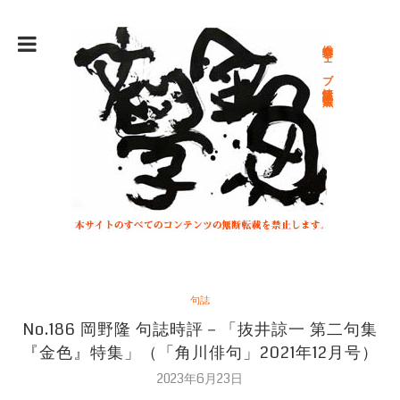
総合文学ウェブ情報誌 文学金魚
句誌
No.186 岡野隆 句誌時評－「抜井諒一 第二句集
『金色』特集」（「角川俳句」2021年12月号）
2023年6月23日