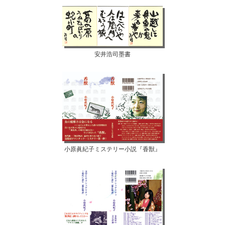
安井浩司墨書
小原眞紀子ミステリー小説『香獣』