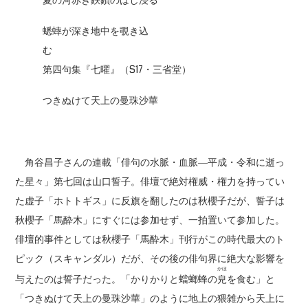
夏の河赤き鉄鎖のはし
浸
る
蟋蟀が深き地中を覗き込
む
第四句集『七曜』（S17・三省堂）
つきぬけて天上の曼珠沙華
角谷昌子さんの連載「俳句の水脈・血脈―平成・令和に逝っ
た星々」第七回は山口誓子。俳壇で絶対権威・権力を持ってい
た虚子「ホトトギス」に反旗を翻したのは秋櫻子だが、誓子は
秋櫻子「馬酔木」にすぐには参加せず、一拍置いて参加した。
俳壇的事件としては秋櫻子「馬酔木」刊行がこの時代最大のト
ピック（スキャンダル）だが、その後の俳句界に絶大な影響を
かほ
与えたのは誓子だった。「かりかりと蟷螂蜂の
皃
を食む」と
「つきぬけて天上の曼珠沙華」のように地上の猥雑から天上に