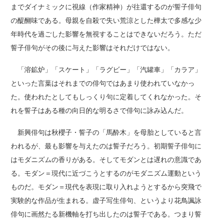
までダイナミックに視線（作家精神）が往還するのが誓子俳句
の醍醐味である。母親を自殺で失い荒涼とした樺太で多感な少
年時代を過ごした影響を無視することはできないだろう。ただ
誓子俳句がその後に与えた影響はそれだけではない。
「溶鉱炉」「スケート」「ラグビー」「汽罐車」「カラア」
といった言葉はそれまでの俳句ではあまり使われていなかっ
た。使われたとしてもしっくり句に定着してくれなかった。そ
れを誓子はある種の向日的な明るさで俳句に詠み込んだ。
新興俳句は秋櫻子・誓子の「馬酔木」を母胎としていると言
われるが、最も影響を与えたのは誓子だろう。初期誓子俳句に
はモダニズムの香りがある。そしてモダンとは遅れの意識であ
る。モダン＝現代に近づこうとするのがモダニズム運動という
ものだ。モダン＝現代を表現に取り入れようとするから突飛で
実験的な作品が生まれる。虚子写生俳句、というより花鳥諷詠
俳句に画然たる新機軸を打ち出したのは誓子である。つまり誓