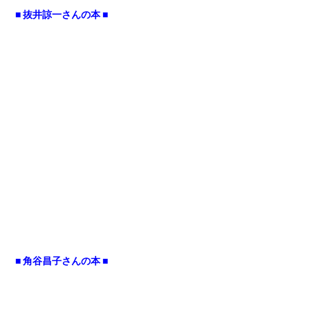
■ 抜井諒一さんの本 ■
■ 角谷昌子さんの本 ■