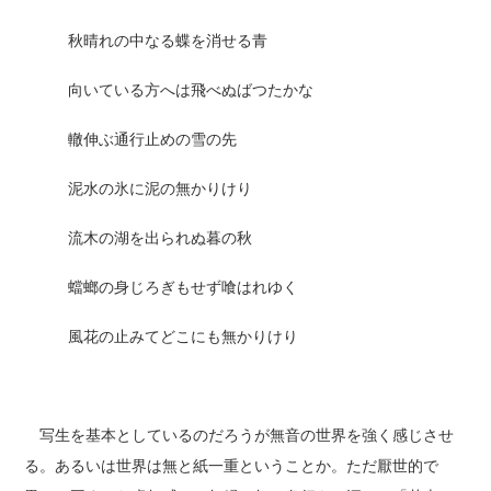
秋晴れの中なる蝶を消せる青
向いている方へは飛べぬばつたかな
轍伸ぶ通行止めの雪の先
泥水の氷に泥の無かりけり
流木の湖を出られぬ暮の秋
蟷螂の身じろぎもせず喰はれゆく
風花の止みてどこにも無かりけり
写生を基本としているのだろうが無音の世界を強く感じさせ
る。あるいは世界は無と紙一重ということか。ただ厭世的で