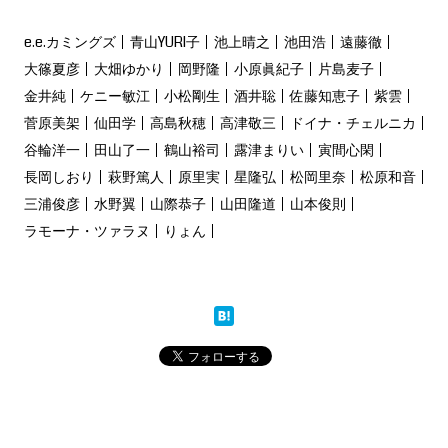
e.e.カミングズ
青山YURI子
池上晴之
池田浩
遠藤徹
大篠夏彦
大畑ゆかり
岡野隆
小原眞紀子
片島麦子
金井純
ケニー敏江
小松剛生
酒井聡
佐藤知恵子
紫雲
菅原美架
仙田学
高島秋穂
高津敬三
ドイナ・チェルニカ
谷輪洋一
田山了一
鶴山裕司
露津まりい
寅間心閑
長岡しおり
萩野篤人
原里実
星隆弘
松岡里奈
松原和音
三浦俊彦
水野翼
山際恭子
山田隆道
山本俊則
ラモーナ・ツァラヌ
りょん