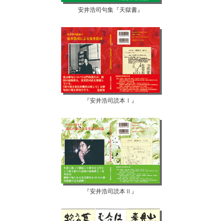
安井浩司句集『天獄書』
『安井浩司読本Ⅰ』
『安井浩司読本Ⅱ』