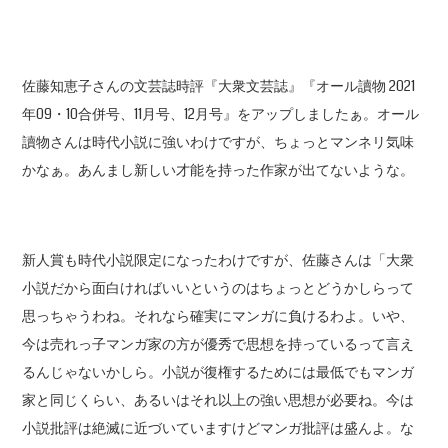
佐藤知恵子さんの文芸誌時評『大衆文芸誌』『オール讀物 2021
年09・10合併号、11月号、12月号』をアップしましたぁ。オール
讀物さんは時代小説に強いわけですが、ちょっとマンネリ気味
かなぁ。あんまし新しい才能を持った作家が出てないような。
新人賞も時代小説限定になったわけですが、佐藤さんは「大衆
小説だから面白ければいいというのはちょっとどうかしらって
思っちゃうわね。それなら確実にマンガに負けるわよ。いや、
今は売れっ子マンガ家の方が優秀で思想を持っているって言え
るんじゃないかしら。小説が復権するためには最低でもマンガ
家と同じくらい、あるいはそれ以上の強い思想が必要ね。今は
小説批評は絶滅に近づいていますけどマンガ批評は盛んよ。な