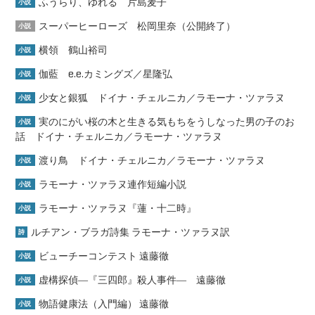
ふうらり、ゆれる 片島麦子
小説
スーパーヒーローズ 松岡里奈（公開終了）
小説
横領 鶴山裕司
小説
伽藍 e.e.カミングズ／星隆弘
小説
少女と銀狐 ドイナ・チェルニカ／ラモーナ・ツァラヌ
小説
実のにがい桜の木と生きる気もちをうしなった男の子のお
小説
話 ドイナ・チェルニカ／ラモーナ・ツァラヌ
渡り鳥 ドイナ・チェルニカ／ラモーナ・ツァラヌ
小説
ラモーナ・ツァラヌ連作短編小説
小説
ラモーナ・ツァラヌ『蓮・十二時』
小説
ルチアン・ブラガ詩集 ラモーナ・ツァラヌ訳
詩
ビューチーコンテスト 遠藤徹
小説
虚構探偵―『三四郎』殺人事件― 遠藤徹
小説
物語健康法（入門編） 遠藤徹
小説