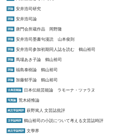
安井浩司研究
詩論
安井浩司論
詩論
唐門会所蔵作品 岡野隆
詩論
安井浩司墨書句漫読 山本俊則
詩論
安井浩司参加初期同人誌を読む 鶴山裕司
詩論
馬場あき子論 鶴山裕司
詩論
福島泰樹論 鶴山裕司
詩論
加藤郁乎論 鶴山裕司
詩論
日本伝統芸能論 ラモーナ・ツァラヌ
古典芸能論
荒木経惟論
写真論
萩野篤人 文芸誌批評
純文学誌時評
鶴山裕司の小説について考える文芸誌時評
文学誌時評
文學界
純文学誌時評