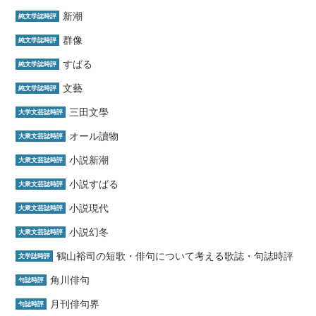
新潮
純文学誌時評
群像
純文学誌時評
すばる
純文学誌時評
文藝
純文学誌時評
三田文學
大学文芸誌時評
オール讀物
大衆文芸誌時評
小説新潮
大衆文芸誌時評
小説すばる
大衆文芸誌時評
小説現代
大衆文芸誌時評
小説幻冬
大衆文芸誌時評
鶴山裕司の短歌・俳句について考える歌誌・句誌時評
文学誌時評
角川俳句
句誌時評
月刊俳句界
句誌時評