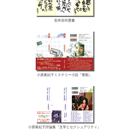
安井浩司墨書
小原眞紀子ミステリー小説『香獣』
小原眞紀子評論集『文学とセクシュアリティ』