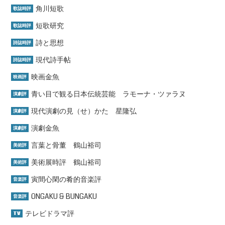
角川短歌
歌誌時評
短歌研究
歌誌時評
詩と思想
詩誌時評
現代詩手帖
詩誌時評
映画金魚
映画評
青い目で観る日本伝統芸能 ラモーナ・ツァラヌ
演劇評
現代演劇の見（せ）かた 星隆弘
演劇評
演劇金魚
演劇評
言葉と骨董 鶴山裕司
美術評
美術展時評 鶴山裕司
美術評
寅間心閑の肴的音楽評
音楽評
ONGAKU & BUNGAKU
音楽評
テレビドラマ評
TV