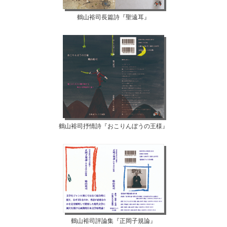
鶴山裕司長篇詩『聖遠耳』
鶴山裕司抒情詩『おこりんぼうの王様』
鶴山裕司評論集『正岡子規論』