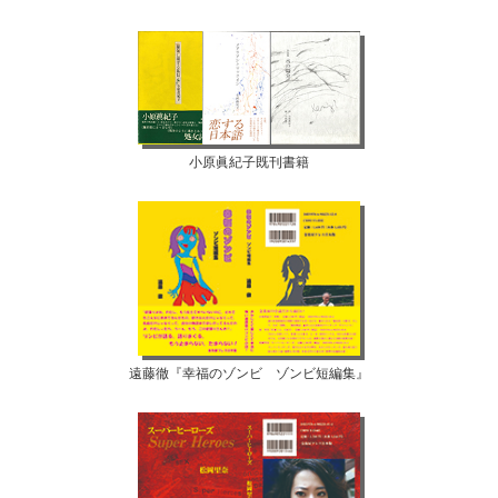
小原眞紀子既刊書籍
遠藤徹『幸福のゾンビ ゾンビ短編集』