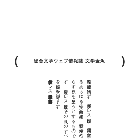
総合文学ウェブ情報誌 文学金魚
金魚屋プレス日本版代表 齋藤都
。
私達の
故郷は
日本語で
す
。
金魚屋プ
レ
ス
日本版は
、
日本語で
書か
れ
る
あ
ら
ゆ
る
文学の
方向を
見極め
、
私達の
精神の
行く
末を
照
ら
す
光り
を
見出そ
う
と
す
る
も
の
で
す
。
金魚屋プ
レ
ス
日本版は
そ
の
光り
の
す
べ
て
を
広義の
文学と
呼び
ま
す