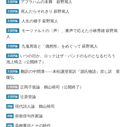
アブラハムの末裔 萩野篤人
文芸評論
死んだらそれきり 萩野篤人
文芸評論
人生の梯子 萩野篤人
文芸評論
モーツァルトの〈声〉、裏声で応えた小林秀雄 萩野篤
文芸評論
人
九鬼周造と「偶然性」をめぐって 萩野篤人
文芸評論
いつの日か、ロックはザ・バンドのものとなるだろう
文芸評論
池上晴之（公開終了）
翻訳の中間溝――末松謙澄英訳『源氏物語』戻し訳 星
文芸評論
隆弘
正岡子規論 鶴山裕司（公開終了）
文芸評論
辻原登論
文芸評論
現代詩人論 鶴山裕司
詩論
前衛俳句作家論
詩論
高柳重信とその時代
詩論