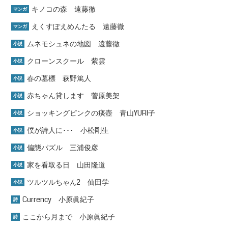
キノコの森 遠藤徹
マンガ
えくすぽえめんたる 遠藤徹
マンガ
ムネモシュネの地図 遠藤徹
小説
クローンスクール 紫雲
小説
春の墓標 萩野篤人
小説
赤ちゃん貸します 菅原美架
小説
ショッキングピンクの痰壺 青山YURI子
小説
僕が詩人に･･･ 小松剛生
小説
偏態パズル 三浦俊彦
小説
家を看取る日 山田隆道
小説
ツルツルちゃん2 仙田学
小説
Currency 小原眞紀子
詩
ここから月まで 小原眞紀子
詩