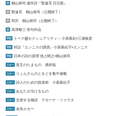
鶴山裕司 連作詩『聖遠耳 日日新』
詩
聖遠耳 鶴山裕司（公開終了）
詩
羽沢 鶴山裕司（公開終了）
詩
高津敬三 俳句作品
詩
トーク@セクシュアリティ― 小原眞紀×三浦俊彦
対話
対話『エンニスの誘惑』小原眞紀子×エンニス
対話
日本の詩の原理 池上晴之×鶴山裕司
対話
貧乏のたまもの 酒井聡
エセー
りょんさんのときどき集中連載
エセー
詩人のための投資術 小原眞紀子
エセー
あなたが泣けるもの
エセー
交差する物語 ラモーナ・ツァラヌ
エセー
金魚エセー
エセー