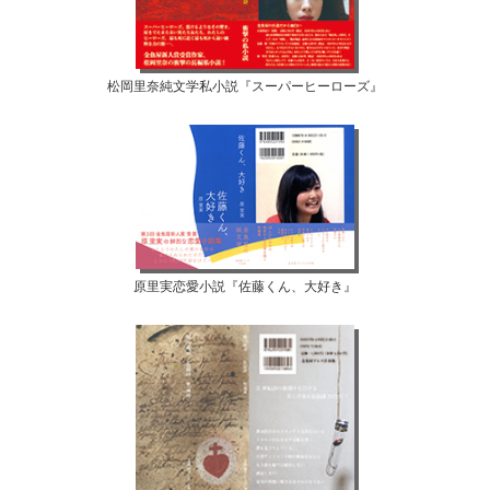
松岡里奈純文学私小説『スーパーヒーローズ』
原里実恋愛小説『佐藤くん、大好き』