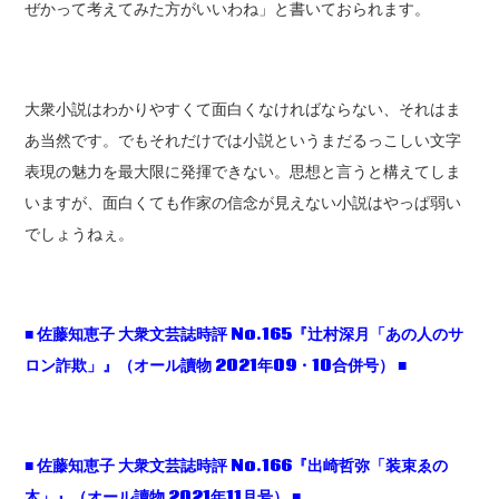
ぜかって考えてみた方がいいわね」と書いておられます。
大衆小説はわかりやすくて面白くなければならない、それはま
あ当然です。でもそれだけでは小説というまだるっこしい文字
表現の魅力を最大限に発揮できない。思想と言うと構えてしま
いますが、面白くても作家の信念が見えない小説はやっぱ弱い
でしょうねぇ。
■ 佐藤知恵子 大衆文芸誌時評 No.165『辻村深月「あの人のサ
ロン詐欺」』（オール讀物 2021年09・10合併号） ■
■ 佐藤知恵子 大衆文芸誌時評 No.166『出崎哲弥「装束ゑの
木」』（オール讀物 2021年11月号） ■