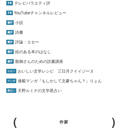
テレビバラエティ評
TV
YouTubeチャンネルレビュー
TV
小説
書評
詩書
書評
評論・エセー
書評
絵のある本のはなし
書評
親御さんのための読書講座
書評
おいしい文学レシピ 三日月クイイジーヌ
エセー
連載マンガ『もしかして文豪ちゃん？』りょん
マンガ
天野ルミナの文学星占い
星占い
作家