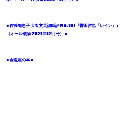
■ 佐藤知恵子 大衆文芸誌時評 No.167『誉田哲也「レイン」』
（オール讀物 2021年12月号） ■
■ 金魚屋の本 ■