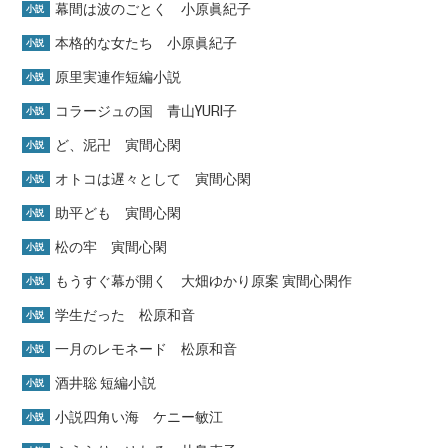
幕間は波のごとく 小原眞紀子
小説
本格的な女たち 小原眞紀子
小説
原里実連作短編小説
小説
コラージュの国 青山YURI子
小説
ど、泥卍 寅間心閑
小説
オトコは遅々として 寅間心閑
小説
助平ども 寅間心閑
小説
松の牢 寅間心閑
小説
もうすぐ幕が開く 大畑ゆかり原案 寅間心閑作
小説
学生だった 松原和音
小説
一月のレモネード 松原和音
小説
酒井聡 短編小説
小説
小説四角い海 ケニー敏江
小説