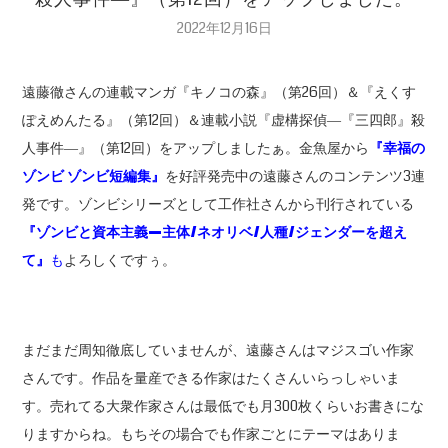
2022年12月16日
遠藤徹さんの連載マンガ『キノコの森』（第26回）＆『えくす
ぽえめんたる』（第12回）＆連載小説『虚構探偵―『三四郎』殺
人事件―』（第12回）をアップしましたぁ。金魚屋から
『幸福の
ゾンビ ゾンビ短編集』
を好評発売中の遠藤さんのコンテンツ3連
発です。ゾンビシリーズとして工作社さんから刊行されている
『ゾンビと資本主義—
主体/
ネオリベ/
人種/
ジェンダーを超え
て』
も
よろしくですぅ。
まだまだ周知徹底していませんが、遠藤さんはマジスゴい作家
さんです。作品を量産できる作家はたくさんいらっしゃいま
す。売れてる大衆作家さんは最低でも月300枚くらいお書きにな
りますからね。もちその場合でも作家ごとにテーマはありま