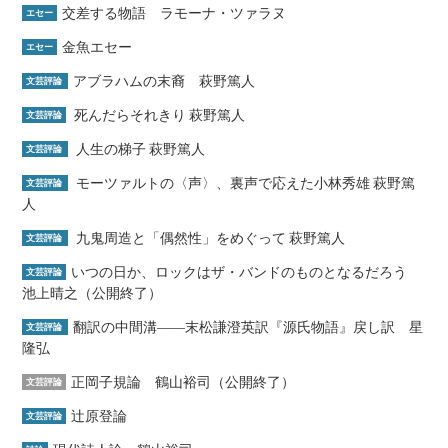
交差する物語 ラモーナ・ツァラヌ
エセー
金魚エセー
エセー
アブラハムの末裔 萩野篤人
文芸評論
死んだらそれきり 萩野篤人
文芸評論
人生の梯子 萩野篤人
文芸評論
モーツァルトの〈声〉、裏声で応えた小林秀雄 萩野篤
文芸評論
人
九鬼周造と「偶然性」をめぐって 萩野篤人
文芸評論
いつの日か、ロックはザ・バンドのものとなるだろう
文芸評論
池上晴之（公開終了）
翻訳の中間溝――末松謙澄英訳『源氏物語』戻し訳 星
文芸評論
隆弘
正岡子規論 鶴山裕司（公開終了）
文芸評論
辻原登論
文芸評論