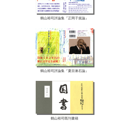
鶴山裕司評論集『正岡子規論』
鶴山裕司評論集『夏目漱石論』
鶴山裕司既刊書籍