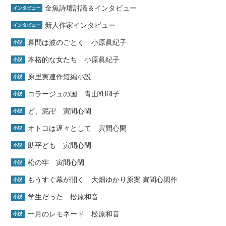
金魚詩壇討議＆インタビュー
インタビュー
新人作家インタビュー
インタビュー
幕間は波のごとく 小原眞紀子
小説
本格的な女たち 小原眞紀子
小説
原里実連作短編小説
小説
コラージュの国 青山YURI子
小説
ど、泥卍 寅間心閑
小説
オトコは遅々として 寅間心閑
小説
助平ども 寅間心閑
小説
松の牢 寅間心閑
小説
もうすぐ幕が開く 大畑ゆかり原案 寅間心閑作
小説
学生だった 松原和音
小説
一月のレモネード 松原和音
小説