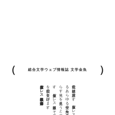
総合文学ウェブ情報誌 文学金魚
金魚屋プレス日本版代表 齋藤都
。
私達の
故郷は
日本語で
す
。
金魚屋プ
レ
ス
日本版は
、
日本語で
書か
れ
る
あ
ら
ゆ
る
文学の
方向を
見極め
、
私達の
精神の
行く
末を
照
ら
す
光り
を
見出そ
う
と
す
る
も
の
で
す
。
金魚屋プ
レ
ス
日本版は
そ
の
光り
の
す
べ
て
を
広義の
文学と
呼び
ま
す