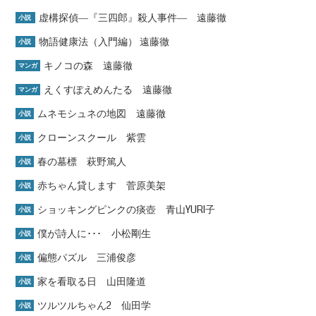
虚構探偵―『三四郎』殺人事件― 遠藤徹
小説
物語健康法（入門編） 遠藤徹
小説
キノコの森 遠藤徹
マンガ
えくすぽえめんたる 遠藤徹
マンガ
ムネモシュネの地図 遠藤徹
小説
クローンスクール 紫雲
小説
春の墓標 萩野篤人
小説
赤ちゃん貸します 菅原美架
小説
ショッキングピンクの痰壺 青山YURI子
小説
僕が詩人に･･･ 小松剛生
小説
偏態パズル 三浦俊彦
小説
家を看取る日 山田隆道
小説
ツルツルちゃん2 仙田学
小説