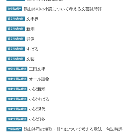
鶴山裕司の小説について考える文芸誌時評
文学誌時評
文學界
純文学誌時評
新潮
純文学誌時評
群像
純文学誌時評
すばる
純文学誌時評
文藝
純文学誌時評
三田文學
大学文芸誌時評
オール讀物
大衆文芸誌時評
小説新潮
大衆文芸誌時評
小説すばる
大衆文芸誌時評
小説現代
大衆文芸誌時評
小説幻冬
大衆文芸誌時評
鶴山裕司の短歌・俳句について考える歌誌・句誌時評
文学誌時評