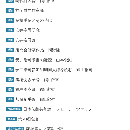
現代詩人論 鶴山裕司
詩論
前衛俳句作家論
詩論
高柳重信とその時代
詩論
安井浩司研究
詩論
安井浩司論
詩論
唐門会所蔵作品 岡野隆
詩論
安井浩司墨書句漫読 山本俊則
詩論
安井浩司参加初期同人誌を読む 鶴山裕司
詩論
馬場あき子論 鶴山裕司
詩論
福島泰樹論 鶴山裕司
詩論
加藤郁乎論 鶴山裕司
詩論
日本伝統芸能論 ラモーナ・ツァラヌ
古典芸能論
荒木経惟論
写真論
萩野篤人 文芸誌批評
純文学誌時評