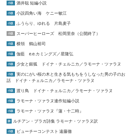
酒井聡 短編小説
小説
小説四角い海 ケニー敏江
小説
ふうらり、ゆれる 片島麦子
小説
スーパーヒーローズ 松岡里奈（公開終了）
小説
横領 鶴山裕司
小説
伽藍 e.e.カミングズ／星隆弘
小説
少女と銀狐 ドイナ・チェルニカ／ラモーナ・ツァラヌ
小説
実のにがい桜の木と生きる気もちをうしなった男の子のお
小説
話 ドイナ・チェルニカ／ラモーナ・ツァラヌ
渡り鳥 ドイナ・チェルニカ／ラモーナ・ツァラヌ
小説
ラモーナ・ツァラヌ連作短編小説
小説
ラモーナ・ツァラヌ『蓮・十二時』
小説
ルチアン・ブラガ詩集 ラモーナ・ツァラヌ訳
詩
ビューチーコンテスト 遠藤徹
小説