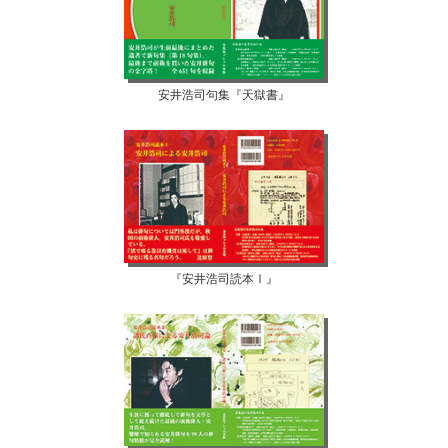
安井浩司句集『天獄書』
『安井浩司読本Ⅰ』