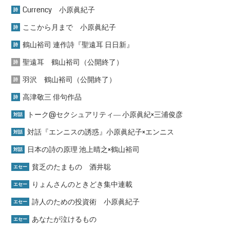
Currency 小原眞紀子
詩
ここから月まで 小原眞紀子
詩
鶴山裕司 連作詩『聖遠耳 日日新』
詩
聖遠耳 鶴山裕司（公開終了）
詩
羽沢 鶴山裕司（公開終了）
詩
高津敬三 俳句作品
詩
トーク@セクシュアリティ― 小原眞紀×三浦俊彦
対話
対話『エンニスの誘惑』小原眞紀子×エンニス
対話
日本の詩の原理 池上晴之×鶴山裕司
対話
貧乏のたまもの 酒井聡
エセー
りょんさんのときどき集中連載
エセー
詩人のための投資術 小原眞紀子
エセー
あなたが泣けるもの
エセー