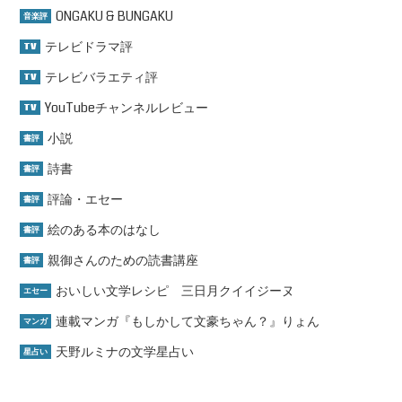
ONGAKU & BUNGAKU
音楽評
テレビドラマ評
TV
テレビバラエティ評
TV
YouTubeチャンネルレビュー
TV
小説
書評
詩書
書評
評論・エセー
書評
絵のある本のはなし
書評
親御さんのための読書講座
書評
おいしい文学レシピ 三日月クイイジーヌ
エセー
連載マンガ『もしかして文豪ちゃん？』りょん
マンガ
天野ルミナの文学星占い
星占い