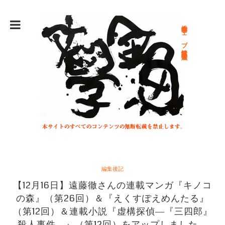
総合文学ウェブ情報誌 文学金魚
編集後記
【12月16日】遠藤徹さんの連載マンガ『キノコ
の森』（第26回）＆『えくすぽえめんたる』
（第12回）＆連載小説『虚構探偵―『三四郎』
殺人事件―』（第12回）をアップしました。