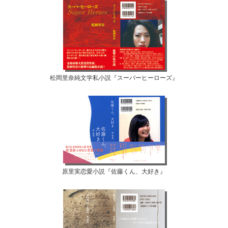
松岡里奈純文学私小説『スーパーヒーローズ』
原里実恋愛小説『佐藤くん、大好き』