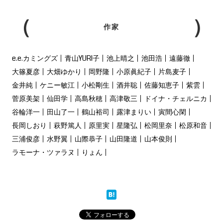
作家
e.e.カミングズ
青山YURI子
池上晴之
池田浩
遠藤徹
大篠夏彦
大畑ゆかり
岡野隆
小原眞紀子
片島麦子
金井純
ケニー敏江
小松剛生
酒井聡
佐藤知恵子
紫雲
菅原美架
仙田学
高島秋穂
高津敬三
ドイナ・チェルニカ
谷輪洋一
田山了一
鶴山裕司
露津まりい
寅間心閑
長岡しおり
萩野篤人
原里実
星隆弘
松岡里奈
松原和音
三浦俊彦
水野翼
山際恭子
山田隆道
山本俊則
ラモーナ・ツァラヌ
りょん