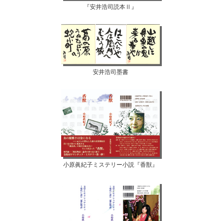
『安井浩司読本Ⅱ』
安井浩司墨書
小原眞紀子ミステリー小説『香獣』