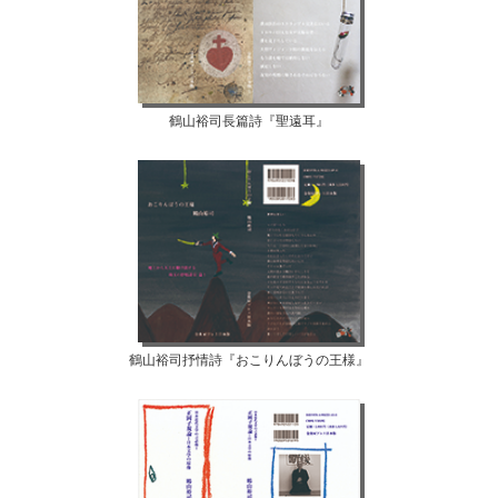
鶴山裕司長篇詩『聖遠耳』
鶴山裕司抒情詩『おこりんぼうの王様』