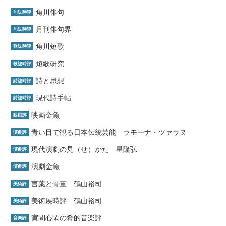
角川俳句
句誌時評
月刊俳句界
句誌時評
角川短歌
歌誌時評
短歌研究
歌誌時評
詩と思想
詩誌時評
現代詩手帖
詩誌時評
映画金魚
映画評
青い目で観る日本伝統芸能 ラモーナ・ツァラヌ
演劇評
現代演劇の見（せ）かた 星隆弘
演劇評
演劇金魚
演劇評
言葉と骨董 鶴山裕司
美術評
美術展時評 鶴山裕司
美術評
寅間心閑の肴的音楽評
音楽評