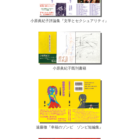
小原眞紀子評論集『文学とセクシュアリティ』
小原眞紀子既刊書籍
遠藤徹『幸福のゾンビ ゾンビ短編集』