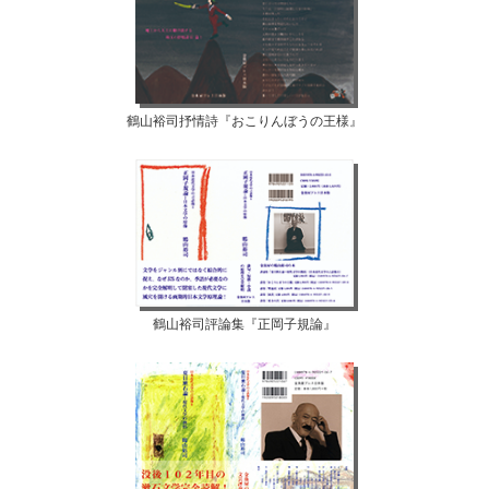
鶴山裕司抒情詩『おこりんぼうの王様』
鶴山裕司評論集『正岡子規論』