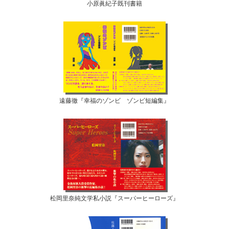
小原眞紀子既刊書籍
遠藤徹『幸福のゾンビ ゾンビ短編集』
松岡里奈純文学私小説『スーパーヒーローズ』