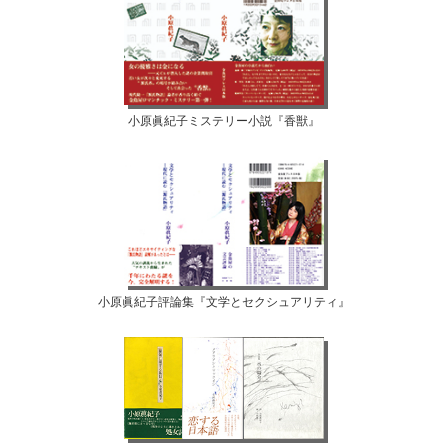
小原眞紀子ミステリー小説『香獣』
小原眞紀子評論集『文学とセクシュアリティ』