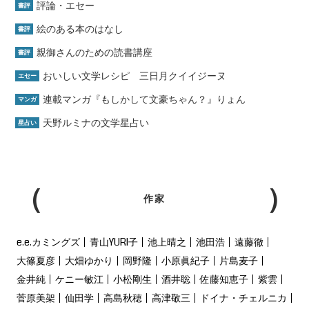
評論・エセー
書評
絵のある本のはなし
書評
親御さんのための読書講座
書評
おいしい文学レシピ 三日月クイイジーヌ
エセー
連載マンガ『もしかして文豪ちゃん？』りょん
マンガ
天野ルミナの文学星占い
星占い
作家
e.e.カミングズ
青山YURI子
池上晴之
池田浩
遠藤徹
大篠夏彦
大畑ゆかり
岡野隆
小原眞紀子
片島麦子
金井純
ケニー敏江
小松剛生
酒井聡
佐藤知恵子
紫雲
菅原美架
仙田学
高島秋穂
高津敬三
ドイナ・チェルニカ