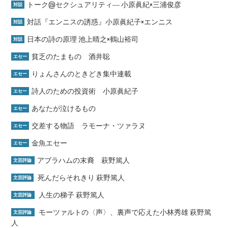
トーク@セクシュアリティ― 小原眞紀×三浦俊彦
対話
対話『エンニスの誘惑』小原眞紀子×エンニス
対話
日本の詩の原理 池上晴之×鶴山裕司
対話
貧乏のたまもの 酒井聡
エセー
りょんさんのときどき集中連載
エセー
詩人のための投資術 小原眞紀子
エセー
あなたが泣けるもの
エセー
交差する物語 ラモーナ・ツァラヌ
エセー
金魚エセー
エセー
アブラハムの末裔 萩野篤人
文芸評論
死んだらそれきり 萩野篤人
文芸評論
人生の梯子 萩野篤人
文芸評論
モーツァルトの〈声〉、裏声で応えた小林秀雄 萩野篤
文芸評論
人