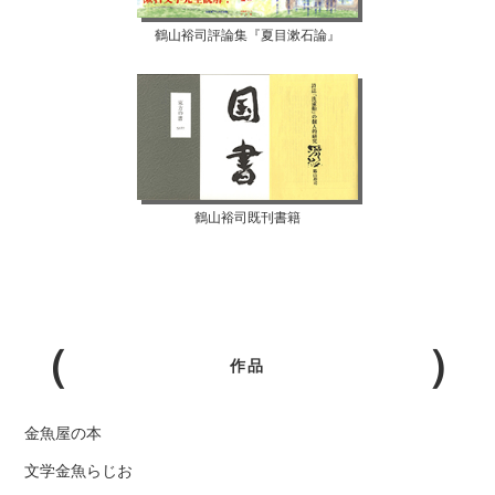
鶴山裕司評論集『夏目漱石論』
鶴山裕司既刊書籍
作品
金魚屋の本
文学金魚らじお