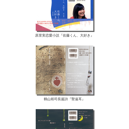
原里実恋愛小説『佐藤くん、大好き』
鶴山裕司長篇詩『聖遠耳』