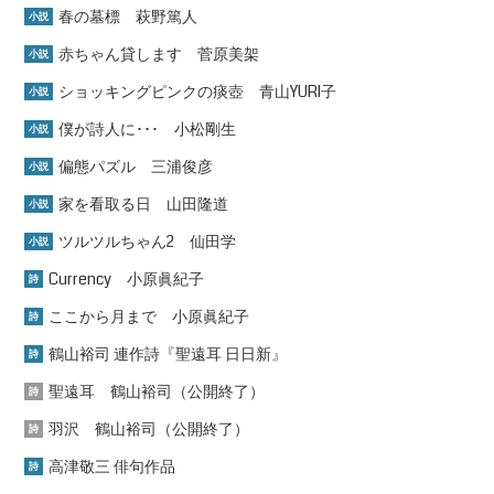
春の墓標 萩野篤人
小説
赤ちゃん貸します 菅原美架
小説
ショッキングピンクの痰壺 青山YURI子
小説
僕が詩人に･･･ 小松剛生
小説
偏態パズル 三浦俊彦
小説
家を看取る日 山田隆道
小説
ツルツルちゃん2 仙田学
小説
Currency 小原眞紀子
詩
ここから月まで 小原眞紀子
詩
鶴山裕司 連作詩『聖遠耳 日日新』
詩
聖遠耳 鶴山裕司（公開終了）
詩
羽沢 鶴山裕司（公開終了）
詩
高津敬三 俳句作品
詩