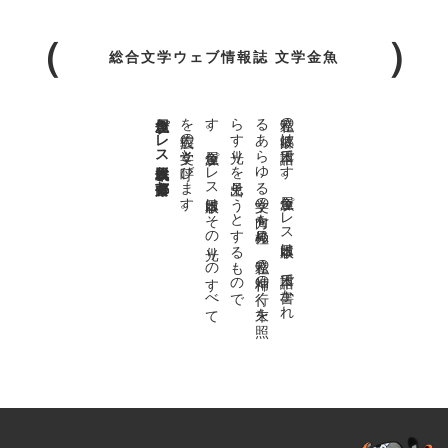
総合文学ウェブ情報誌 文学金魚
金魚屋プレス日本版代表 齋藤都
。
私達の
故郷は
日本語で
す
。
金魚屋プ
レ
ス
日本版は
、
日本語で
書か
れ
る
あ
ら
ゆ
る
文学の
方向を
見極め
、
私達の
精神の
行く
末を
照
ら
す
光り
を
見出そ
う
と
す
る
も
の
で
す
。
金魚屋プ
レ
ス
日本版は
そ
の
光り
の
す
べ
て
を
広義の
文学と
呼び
ま
す