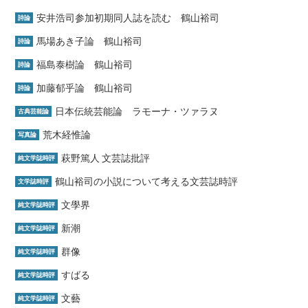
安井浩司参加初期同人誌を読む 鶴山裕司
詩論
馬場あき子論 鶴山裕司
詩論
福島泰樹論 鶴山裕司
詩論
加藤郁乎論 鶴山裕司
詩論
日本伝統芸能論 ラモーナ・ツァラヌ
古典芸能論
荒木経惟論
写真論
萩野篤人 文芸誌批評
純文学誌時評
鶴山裕司の小説について考える文芸誌時評
文学誌時評
文學界
純文学誌時評
新潮
純文学誌時評
群像
純文学誌時評
すばる
純文学誌時評
文藝
純文学誌時評