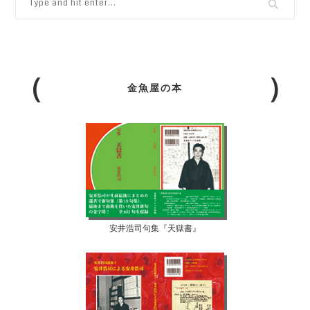
金魚屋の本
安井浩司句集『天獄書』