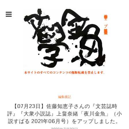
総合文学ウェブ情報誌 文学金魚
編集後記
【07月23日】佐藤知恵子さんの『文芸誌時
評』『大衆小説誌』上畠奈緒「夜川金魚」（小
説すばる 2021年06月号）をアップしました。