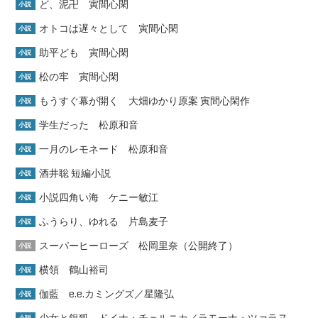
ど、泥卍 寅間心閑
小説
オトコは遅々として 寅間心閑
小説
助平ども 寅間心閑
小説
松の牢 寅間心閑
小説
もうすぐ幕が開く 大畑ゆかり原案 寅間心閑作
小説
学生だった 松原和音
小説
一月のレモネード 松原和音
小説
酒井聡 短編小説
小説
小説四角い海 ケニー敏江
小説
ふうらり、ゆれる 片島麦子
小説
スーパーヒーローズ 松岡里奈（公開終了）
小説
横領 鶴山裕司
小説
伽藍 e.e.カミングズ／星隆弘
小説