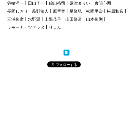
谷輪洋一
田山了一
鶴山裕司
露津まりい
寅間心閑
長岡しおり
萩野篤人
原里実
星隆弘
松岡里奈
松原和音
三浦俊彦
水野翼
山際恭子
山田隆道
山本俊則
ラモーナ・ツァラヌ
りょん