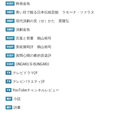
映画金魚
映画評
青い目で観る日本伝統芸能 ラモーナ・ツァラヌ
演劇評
現代演劇の見（せ）かた 星隆弘
演劇評
演劇金魚
演劇評
言葉と骨董 鶴山裕司
美術評
美術展時評 鶴山裕司
美術評
寅間心閑の肴的音楽評
音楽評
ONGAKU & BUNGAKU
音楽評
テレビドラマ評
TV
テレビバラエティ評
TV
YouTubeチャンネルレビュー
TV
小説
書評
詩書
書評