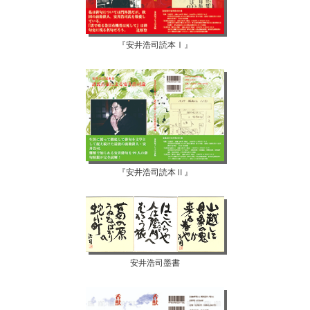
『安井浩司読本Ⅰ』
『安井浩司読本Ⅱ』
安井浩司墨書