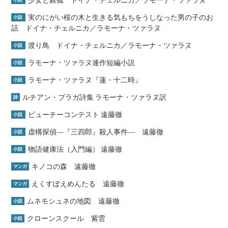
少女と銀狐 ドイナ・チェルニカ／ラモーナ・ツァラヌ
小説
実のにがい桜の木と生きる気もちをうしなった男の子のお
小説
話 ドイナ・チェルニカ／ラモーナ・ツァラヌ
渡り鳥 ドイナ・チェルニカ／ラモーナ・ツァラヌ
小説
ラモーナ・ツァラヌ連作短編小説
小説
ラモーナ・ツァラヌ『蓮・十二時』
小説
ルチアン・ブラガ詩集 ラモーナ・ツァラヌ訳
詩
ビューチーコンテスト 遠藤徹
小説
虚構探偵―『三四郎』殺人事件― 遠藤徹
小説
物語健康法（入門編） 遠藤徹
小説
キノコの森 遠藤徹
マンガ
えくすぽえめんたる 遠藤徹
マンガ
ムネモシュネの地図 遠藤徹
小説
クローンスクール 紫雲
小説