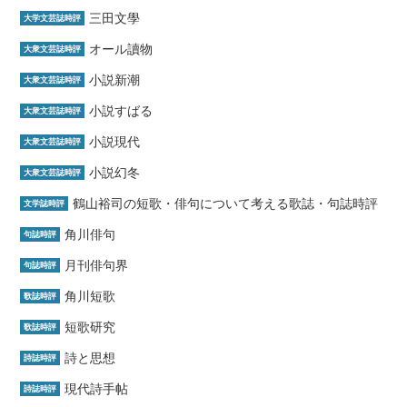
三田文學
大学文芸誌時評
オール讀物
大衆文芸誌時評
小説新潮
大衆文芸誌時評
小説すばる
大衆文芸誌時評
小説現代
大衆文芸誌時評
小説幻冬
大衆文芸誌時評
鶴山裕司の短歌・俳句について考える歌誌・句誌時評
文学誌時評
角川俳句
句誌時評
月刊俳句界
句誌時評
角川短歌
歌誌時評
短歌研究
歌誌時評
詩と思想
詩誌時評
現代詩手帖
詩誌時評