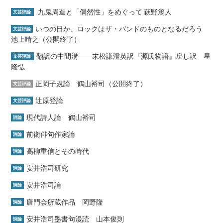
九鬼周造と「偶然性」をめぐって 萩野篤人
文芸評論
いつの日か、ロックはザ・バンドのものとなるだろう
文芸評論
池上晴之（公開終了）
翻訳の中間溝――末松謙澄英訳『源氏物語』戻し訳 星
文芸評論
隆弘
正岡子規論 鶴山裕司（公開終了）
文芸評論
辻原登論
文芸評論
現代詩人論 鶴山裕司
詩論
前衛俳句作家論
詩論
高柳重信とその時代
詩論
安井浩司研究
詩論
安井浩司論
詩論
唐門会所蔵作品 岡野隆
詩論
安井浩司墨書句漫読 山本俊則
詩論