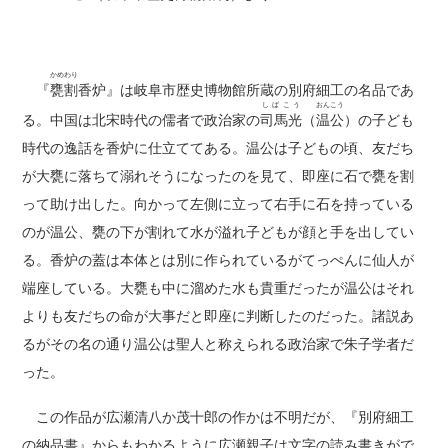
かめわり
『
甕割
香炉』は岐阜市歴史博物館所蔵の別府細工の名品であ
しばこう
おんこう
る。中国は北宋時代の儒者で政治家の
司馬光
（
温公
）の子ども
時代の逸話を香炉に仕立ててある。温公は子どもの頃、友だち
が大甕に落ちて溺れそうになったのを見て、即座に石で甕を割
って助け出した。向かって左側に立って右手に石を持っている
のが温公、甕の下が割れて水が溢れ子どもが顔と手を出してい
る。香炉の蓋は本体とは別に作られているがてっぺんに仙人が
端座している。大甕も中に溜めた水も貴重だったが温公はそれ
よりも友だちの命が大事だと即座に判断したのだった。諸説あ
るがその名の通り温公は聖人と称えられる政治家で朱子学者だ
った。
この作品が広瀬清八か茂十郎の作かは不明だが、『別府細工
の納品書』からもわかるように広瀬親子は文字の読み書きがで