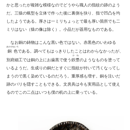
かと思ったが複雑な模様なのでどうやら職人の指紋の跡のよう
だ。三猿の蝋型を立体で作った後に裏側を抉り、指で凹凸を均
したようである。厚さは一ミリちょっとで最も厚い箇所でも二
ミリはない（猿の像は除く）。小品だが器用なものである。
なお銅の鋳物はこんな黒い色ではない。赤黒色のいわゆる
あかがねいろ
銅色
である。調べてもはっきりしたことはわからなかったが、
かね
別府細工では銅の上にお歯黒で使う
鉄漿
のようなものを塗って
いるようだ。生成りの銅だとすぐに指紋が付いて汚くなってし
まうので黒く染めているのだろう。重厚感も増す。銅を注いだ
跡のバリを隠すこともできる。文房具は今も実用品として使え
るのでこの二点はいつも僕の机の上に乗っている。