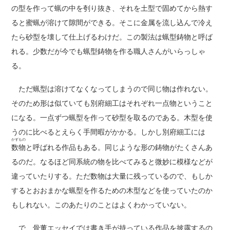
の型を作って蝋の中を刳り抜き、それを土型で固めてから熱す
ると蜜蝋が溶けて隙間ができる。そこに金属を流し込んで冷え
たら砂型を壊して仕上げるわけだ。この製法は蝋型鋳物と呼ば
れる。少数だが今でも蝋型鋳物を作る職人さんがいらっしゃ
る。
ただ蝋型は溶けてなくなってしまうので同じ物は作れない。
そのため形は似ていても別府細工はそれぞれ一点物ということ
になる。一点ずつ蝋型を作って砂型を取るのである。木型を使
うのに比べるとえらく手間暇がかかる。しかし別府細工には
かずもの
数物
と呼ばれる作品もある。同じような形の鋳物がたくさんあ
るのだ。なるほど同系統の物を比べてみると微妙に模様などが
違っていたりする。ただ数物は大量に残っているので、もしか
するとおおまかな蝋型を作るための木型などを使っていたのか
もしれない。このあたりのことはよくわかっていない。
で、骨董エッセイでは書き手が持っている作品を披露するの