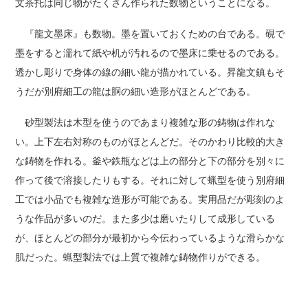
文茶托は同じ物がたくさん作られた数物ということになる。
『龍文墨床』も数物。墨を置いておくための台である。硯で
墨をすると濡れて紙や机が汚れるので墨床に乗せるのである。
透かし彫りで身体の線の細い龍が描かれている。昇龍文鎮もそ
うだが別府細工の龍は胴の細い造形がほとんどである。
砂型製法は木型を使うのであまり複雑な形の鋳物は作れな
い。上下左右対称のものがほとんどだ。そのかわり比較的大き
な鋳物を作れる。釜や鉄瓶などは上の部分と下の部分を別々に
作って後で溶接したりもする。それに対して蝋型を使う別府細
工では小品でも複雑な造形が可能である。実用品だが彫刻のよ
うな作品が多いのだ。また多少は磨いたりして成形している
が、ほとんどの部分が最初から今伝わっているような滑らかな
肌だった。蝋型製法では上質で複雑な鋳物作りができる。