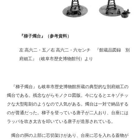
『梯子燭台』（参考資料）
左 高六二・五／右 高六二・六センチ 『館蔵品図録 別
府細工』（岐阜市歴史博物館刊）より
『梯子燭台』も岐阜市歴史博物館所蔵の典型的な別府細工の
燭台である。残念ながらモノクロ図版。今になるとエキゾチッ
クな大型彫刻のようなので人気がある。燭台は一対で納品する
のが普通だった。梯子を登っている唐子が二人おり、台座には
ラッパを吹き太古を叩いている唐子が造形されている。
燭台の胴の上部に芯切架けがあり、台座に芯を入れる蓋物が