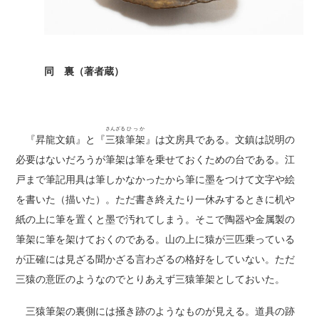
同 裏（著者蔵）
さんざる
ひっか
『昇龍文鎮』と『
三猿
筆架
』は文房具である。文鎮は説明の
必要はないだろうが筆架は筆を乗せておくための台である。江
戸まで筆記用具は筆しかなかったから筆に墨をつけて文字や絵
を書いた（描いた）。ただ書き終えたり一休みするときに机や
紙の上に筆を置くと墨で汚れてしまう。そこで陶器や金属製の
筆架に筆を架けておくのである。山の上に猿が三匹乗っている
が正確には見ざる聞かざる言わざるの格好をしていない。ただ
三猿の意匠のようなのでとりあえず三猿筆架としておいた。
三猿筆架の裏側には掻き跡のようなものが見える。道具の跡