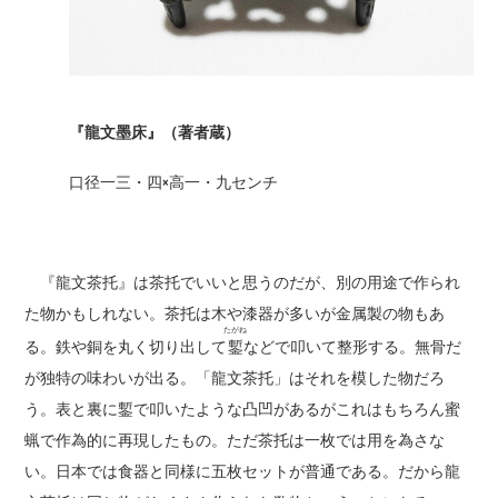
『龍文墨床』（著者蔵）
口径一三・四×高一・九センチ
『龍文茶托』は茶托でいいと思うのだが、別の用途で作られ
た物かもしれない。茶托は木や漆器が多いが金属製の物もあ
たがね
る。鉄や銅を丸く切り出して
鏨
などで叩いて整形する。無骨だ
が独特の味わいが出る。「龍文茶托」はそれを模した物だろ
う。表と裏に鏨で叩いたような凸凹があるがこれはもちろん蜜
蝋で作為的に再現したもの。ただ茶托は一枚では用を為さな
い。日本では食器と同様に五枚セットが普通である。だから龍