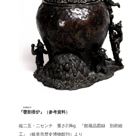
かめわり
『
甕割
香炉』（参考資料）
縦二五・二センチ 重さ2.9kg 『館蔵品図録 別府細
工』（岐阜市歴史博物館刊）より