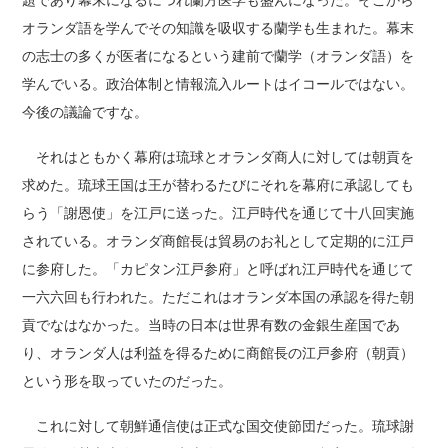
題であり幕末になるにつれ蘭方医学も盛んになった。そこから
オランダ語を学んでその知識を吸収する蘭学も生まれた。幕末
の志士の多くが医者になるという建前で蘭学（オランダ語）を
学んでいる。政治体制と情報流入ルートはイコールではない。
今後の議論ですな。
それはともかく幕府は琉球とオランダ商人に対しては朝貢を
求めた。琉球王国は王が替わるたびにそれを幕府に承認しても
らう「謝恩使」を江戸に送った。江戸時代を通じて十八回実施
されている。オランダ商館長は貿易のお礼として定期的に江戸
に参府した。「カピタン江戸参府」と呼ばれ江戸時代を通じて
一六六回も行われた。ただこれはオランダ本国の承認を得た朝
貢でなはなかった。当時の日本は世界有数の金銀生産国であ
り、オランダ人は利益を得るために商館長の江戸参府（朝貢）
という形を取っていたのだった。
これに対して朝鮮通信使は正式な国交使節団だった。琉球謝