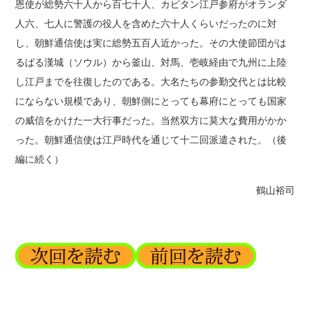
恩使が総勢六十人から百七十人、カピタン江戸参府がオランダ
人六、七人に警護の役人を含めた六十人くらいだったのに対
し、朝鮮通信使は実に総勢五百人近かった。その大使節団がは
るばる漢城（ソウル）から釜山、対馬、壱岐経由で九州に上陸
し江戸までを往復したのである。大名たちの参勤交代とは比較
にならない規模であり、朝鮮側にとっても幕府にとっても国家
の威信をかけた一大行事だった。当然双方に莫大な費用がかか
った。朝鮮通信使は江戸時代を通じて十二回派遣された。（後
編に続く）
鶴山裕司