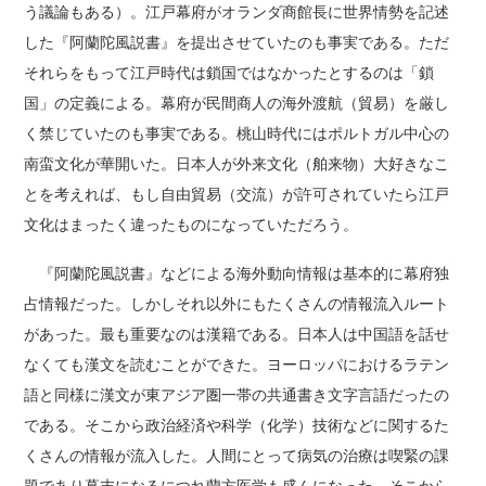
う議論もある）。江戸幕府がオランダ商館長に世界情勢を記述
した『阿蘭陀風説書』を提出させていたのも事実である。ただ
それらをもって江戸時代は鎖国ではなかったとするのは「鎖
国」の定義による。幕府が民間商人の海外渡航（貿易）を厳し
く禁じていたのも事実である。桃山時代にはポルトガル中心の
南蛮文化が華開いた。日本人が外来文化（舶来物）大好きなこ
とを考えれば、もし自由貿易（交流）が許可されていたら江戸
文化はまったく違ったものになっていただろう。
『阿蘭陀風説書』などによる海外動向情報は基本的に幕府独
占情報だった。しかしそれ以外にもたくさんの情報流入ルート
があった。最も重要なのは漢籍である。日本人は中国語を話せ
なくても漢文を読むことができた。ヨーロッパにおけるラテン
語と同様に漢文が東アジア圏一帯の共通書き文字言語だったの
である。そこから政治経済や科学（化学）技術などに関するた
くさんの情報が流入した。人間にとって病気の治療は喫緊の課