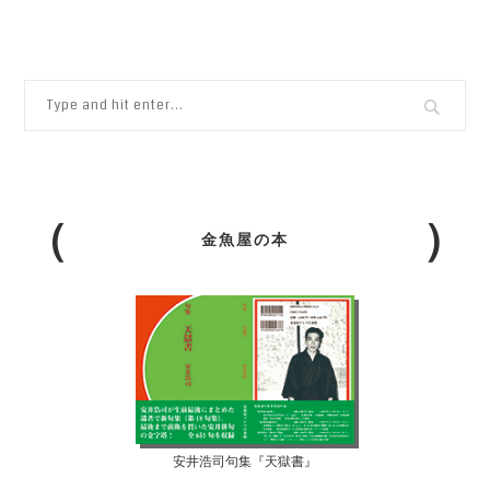
金魚屋の本
安井浩司句集『天獄書』