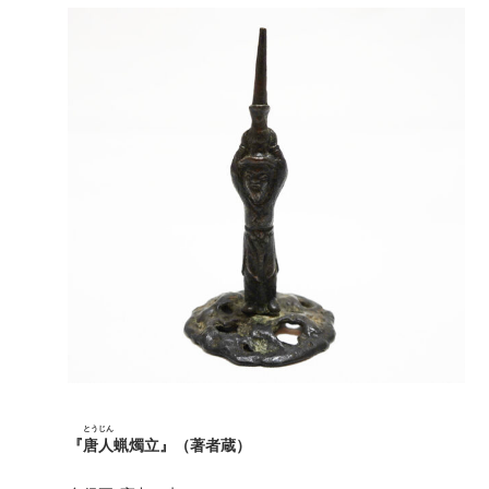
とうじん
『
唐人
蝋燭立』（著者蔵）