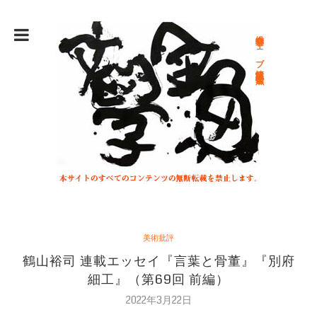
総合文学ウェブ情報誌 文学金魚
美術批評
鶴山裕司 連載エッセイ『言葉と骨董』『別府
細工』（第69回 前編）
2022年3月22日