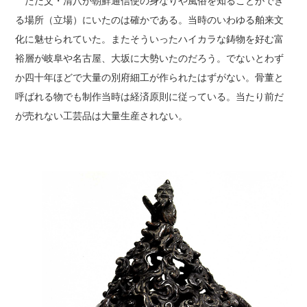
ただ父・清八が朝鮮通信使の身なりや風俗を知ることができ
る場所（立場）にいたのは確かである。当時のいわゆる舶来文
化に魅せられていた。またそういったハイカラな鋳物を好む富
裕層が岐阜や名古屋、大坂に大勢いたのだろう。でないとわず
か四十年ほどで大量の別府細工が作られたはずがない。骨董と
呼ばれる物でも制作当時は経済原則に従っている。当たり前だ
が売れない工芸品は大量生産されない。