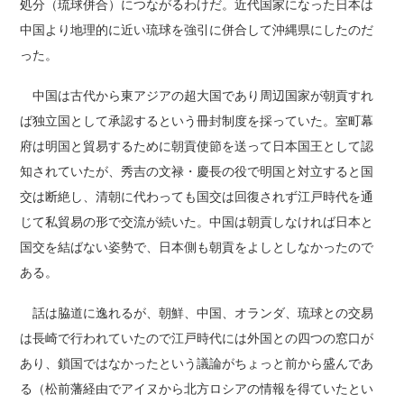
処分（琉球併合）につながるわけだ。近代国家になった日本は
中国より地理的に近い琉球を強引に併合して沖縄県にしたのだ
った。
中国は古代から東アジアの超大国であり周辺国家が朝貢すれ
ば独立国として承認するという冊封制度を採っていた。室町幕
府は明国と貿易するために朝貢使節を送って日本国王として認
知されていたが、秀吉の文禄・慶長の役で明国と対立すると国
交は断絶し、清朝に代わっても国交は回復されず江戸時代を通
じて私貿易の形で交流が続いた。中国は朝貢しなければ日本と
国交を結ばない姿勢で、日本側も朝貢をよしとしなかったので
ある。
話は脇道に逸れるが、朝鮮、中国、オランダ、琉球との交易
は長崎で行われていたので江戸時代には外国との四つの窓口が
あり、鎖国ではなかったという議論がちょっと前から盛んであ
る（松前藩経由でアイヌから北方ロシアの情報を得ていたとい