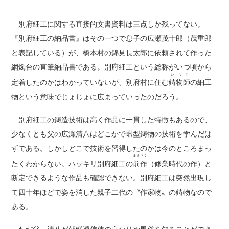
別府細工に関する直接的文書資料は三点しか残ってない。
『別府細工の納品書』はその一つで息子の広瀬茂十郎（茂重郎
と表記している）が、橋本村の錦見長太郎に依頼されて作った
網燭台の直筆納品書である。別府細工という総称がいつ頃から
いもじ
定着したのかはわかっていないが、別府村に住む
鋳物師
の細工
物という意味でじょじょに広まっていったのだろう。
別府細工の鋳造技術は高く作品に一貫した特徴もあるので、
少なくとも父の広瀬清八はどこかで蝋型鋳物の技術を学んだは
ずである。しかしどこで技術を習得したのかは今のところまっ
まえさく
たくわからない。ハッキリ別府細工の
前作
（修業時代の作）と
断定できるような作品も確認できない。別府細工は突然出現し
て四十年ほどで姿を消した親子二代の〝作家物〟の鋳物なので
ある。