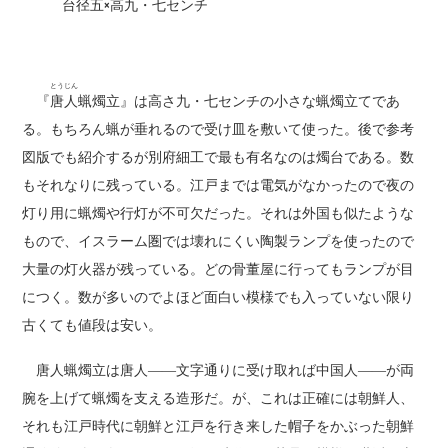
台径五×高九・七センチ
とうじん
『
唐人
蝋燭立』は高さ九・七センチの小さな蝋燭立てであ
る。もちろん蝋が垂れるので受け皿を敷いて使った。後で参考
図版でも紹介するが別府細工で最も有名なのは燭台である。数
もそれなりに残っている。江戸までは電気がなかったので夜の
灯り用に蝋燭や行灯が不可欠だった。それは外国も似たような
もので、イスラーム圏では壊れにくい陶製ランプを使ったので
大量の灯火器が残っている。どの骨董屋に行ってもランプが目
につく。数が多いのでよほど面白い模様でも入っていない限り
古くても値段は安い。
唐人蝋燭立は唐人――文字通りに受け取れば中国人――が両
腕を上げて蝋燭を支える造形だ。が、これは正確には朝鮮人、
それも江戸時代に朝鮮と江戸を行き来した帽子をかぶった朝鮮