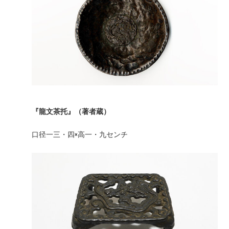
『龍文茶托』（著者蔵）
口径一三・四×高一・九センチ