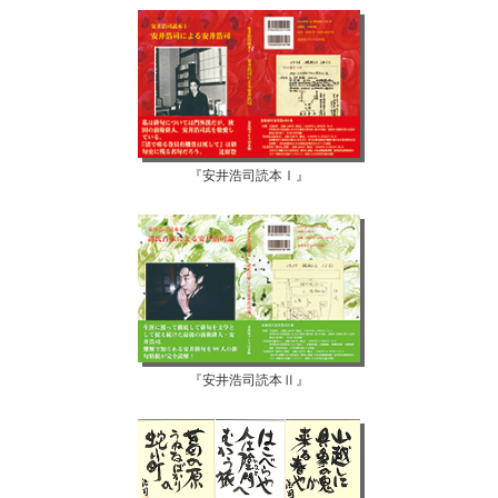
『安井浩司読本Ⅰ』
『安井浩司読本Ⅱ』