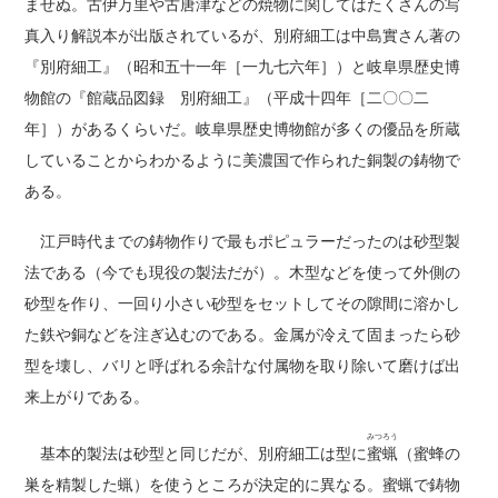
ませぬ。古伊万里や古唐津などの焼物に関してはたくさんの写
真入り解説本が出版されているが、別府細工は中島實さん著の
『別府細工』（昭和五十一年［一九七六年］）と岐阜県歴史博
物館の『館蔵品図録 別府細工』（平成十四年［二〇〇二
年］）があるくらいだ。岐阜県歴史博物館が多くの優品を所蔵
していることからわかるように美濃国で作られた銅製の鋳物で
ある。
江戸時代までの鋳物作りで最もポピュラーだったのは砂型製
法である（今でも現役の製法だが）。木型などを使って外側の
砂型を作り、一回り小さい砂型をセットしてその隙間に溶かし
た鉄や銅などを注ぎ込むのである。金属が冷えて固まったら砂
型を壊し、バリと呼ばれる余計な付属物を取り除いて磨けば出
来上がりである。
みつろう
基本的製法は砂型と同じだが、別府細工は型に
蜜蝋
（蜜蜂の
巣を精製した蝋）を使うところが決定的に異なる。蜜蝋で鋳物