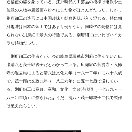
通信使の姿を象っている。江戸時代の工芸品の模様は琳派や土
佐派の人物や風景画を粉本にした物がほとんどだった。しかし
別府細工の造形には中国趣味と朝鮮趣味が入り混じる。特に朝
鮮趣味は日本の金工ではあまり例がない。同時代の鋳物には見
られない別府細工最大の特徴である。別府細工はいわばハイカ
ラな鋳物だった。
別府細工の作者だが、今の岐阜県瑞穂市別府に住んでいた広
瀬清八と茂十郎親子だとわかっている。広瀬家の菩提寺・入徳
寺の過去帳によると清八は文化九年（一八一二年）に八十六歳
で、茂十郎は文政九年（一八二六年）に五十七歳で没してい
る。別府細工は寛政、享和、文化、文政時代頃（一七八九～一
八三〇年頃）に作られたようだ。清八・茂十郎親子二代で製作
は絶えたらしい。