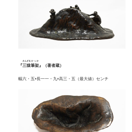
さんざる
ひっか
『
三猿
筆架
』（著者蔵）
幅六・五×長一一・九×高三・五（最大値）センチ