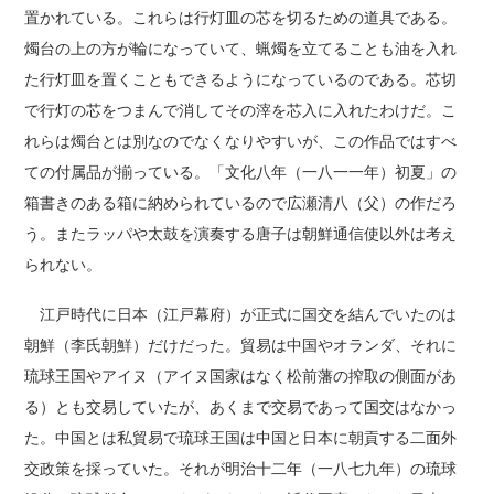
置かれている。これらは行灯皿の芯を切るための道具である。
燭台の上の方が輪になっていて、蝋燭を立てることも油を入れ
た行灯皿を置くこともできるようになっているのである。芯切
で行灯の芯をつまんで消してその滓を芯入に入れたわけだ。こ
れらは燭台とは別なのでなくなりやすいが、この作品ではすべ
ての付属品が揃っている。「文化八年（一八一一年）初夏」の
箱書きのある箱に納められているので広瀬清八（父）の作だろ
う。またラッパや太鼓を演奏する唐子は朝鮮通信使以外は考え
られない。
江戸時代に日本（江戸幕府）が正式に国交を結んでいたのは
朝鮮（李氏朝鮮）だけだった。貿易は中国やオランダ、それに
琉球王国やアイヌ（アイヌ国家はなく松前藩の搾取の側面があ
る）とも交易していたが、あくまで交易であって国交はなかっ
た。中国とは私貿易で琉球王国は中国と日本に朝貢する二面外
交政策を採っていた。それが明治十二年（一八七九年）の琉球