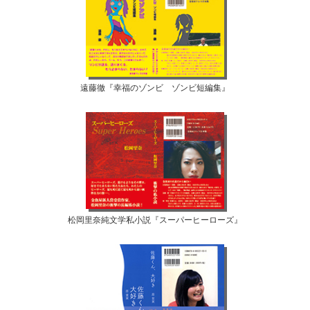
遠藤徹『幸福のゾンビ ゾンビ短編集』
松岡里奈純文学私小説『スーパーヒーローズ』