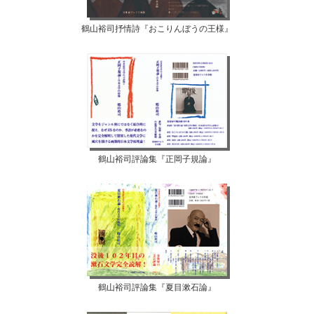
鶴山裕司抒情詩『おこりんぼうの王様』
鶴山裕司評論集『正岡子規論』
鶴山裕司評論集『夏目漱石論』