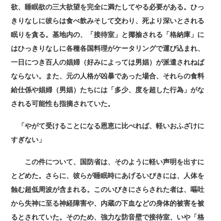
欲、睡眠欲の三大欲望を完全に満たしてやる必要がある。ひっ
きりなしに彼らは食べ飲みそして交わり、死より深いとされる
眠りを貪る。基地内の、「接待室」と揶揄される「格納庫」に
はひっきりなしに各種各国料理がケータリングで運び込まれ、
一日につき百人の娼婦（好みによっては男娼）が派遣されねば
ならない。また、元の人格が凶暴であった場合、それらの食料
給仕係や娼婦（男娼）たちには「多少、度を超した行為」がな
される可能性も指摘されていた。
「やがて受けることになる恩恵に比べれば、軽いおふざけに
すぎない」
この件について、国防省は、そのように軽い声明を出すに
とどめた。さらに、彼らが睡眠時にあげるいびきには、人体を
蝕む超低周波が含まれる。このいびきにさらされた者は、嘔吐
から失神に至る神経障害や、内蔵の下血などの身体的被害を被
るとされていた。そのため、強力な防音壁で接待室、いや「格