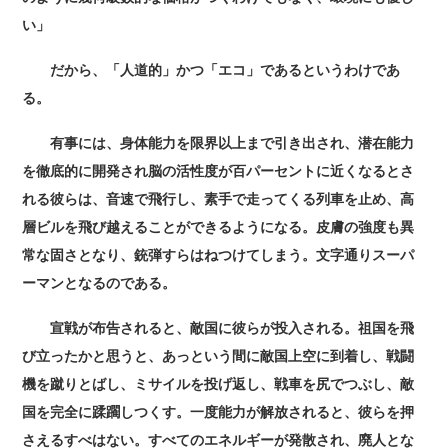
い」
だから、「人道的」かつ「エコ」であるというわけであ
る。
有事には、身体能力を限界以上まで引き出され、潜在能力
を徹底的に開発され脳の活性度が百パーセントに近くなるとさ
れる彼らは、音速で飛行し、素手で走ってくる列車を止め、高
層ビルを飛び越えることができるようになる。皮膚の強度も異
常な固さとなり、銃弾すらはねつけてしまう。文字通りスーパ
ーマンとなるのである。
宣戦が布告されると、敵国に彼らが投入される。祖国を飛
び立ったかと思うと、あっという間に敵国上空に到着し、戦闘
機を蹴りとばし、ミサイルを投げ返し、戦車を尻でつぶし、敵
国を完全に蹂躙しつくす。一度能力が解放されると、彼らを押
さえるすべはない。すべてのエネルギーが発散され、廃人とな