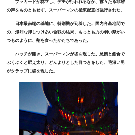
プラカードが林立し、デモが行われるなか、囂々たる非難
の声をものともせず、スーパーマンの極東配置は強行された。
日本最南端の基地に、特別機が到着した。国内各基地間で
の、熾烈な押しつけあい合戦の結果、もっとも力の弱い県がい
つものように、割を食ったかたちであった。
ハッチが開き、スーパーマンが姿を現した。怠惰と飽食で
ぶくぶくと肥え太り、どんよりとした目つきをした、毛深い男
がタラップに姿を現した。