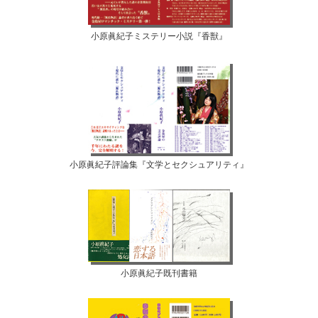
小原眞紀子ミステリー小説『香獣』
小原眞紀子評論集『文学とセクシュアリティ』
小原眞紀子既刊書籍