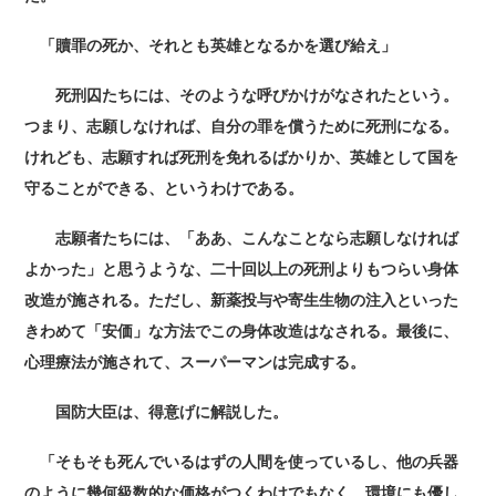
「贖罪の死か、それとも英雄となるかを選び給え」
死刑囚たちには、そのような呼びかけがなされたという。
つまり、志願しなければ、自分の罪を償うために死刑になる。
けれども、志願すれば死刑を免れるばかりか、英雄として国を
守ることができる、というわけである。
志願者たちには、「ああ、こんなことなら志願しなければ
よかった」と思うような、二十回以上の死刑よりもつらい身体
改造が施される。ただし、新薬投与や寄生生物の注入といった
きわめて「安価」な方法でこの身体改造はなされる。最後に、
心理療法が施されて、スーパーマンは完成する。
国防大臣は、得意げに解説した。
「そもそも死んでいるはずの人間を使っているし、他の兵器
のように幾何級数的な価格がつくわけでもなく、環境にも優し