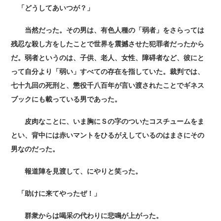
「どうしてあいつが？」
当然だった。その男は、有色人種の「弱者」をさらっては
残忍な殺し方をしたことで世界を震撼させた犯罪者だったから
だ。弱者というのは、子供、老人、女性、障碍者など、彼にと
って自分より「弱い」すべての存在を指していた。裁判では、
七十九回の死刑と、懲役千八百年が言い渡されたことでギネス
ブックにも載っている男であった。
皮肉なことに、いま胸にＳの字のついたコスチュームをま
とい、背中には赤いマントをひるがえしているのはまさにその
男なのだった。
報道陣を見渡して、にやりと笑った。
「助けに来てやったぜ！」
群衆からは喝采の代わりに悲鳴が上がった。