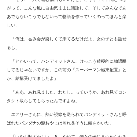
がって、こんな風に自由気ままに議論して、そしてみんなであ
あでもないこうでもないって物語を作っていくのってほんと楽
しい」
「俺は、呑み会が楽しくて来てるだけだよ。女の子とも話せ
るし」
「とかいって、バンディットさん、けっこう積極的に物語醸
してるじゃないですか。この前の『スーパーマン極東配置』と
か、結構受けてましたよ」
「ああ、あれ見ました、わたし。っていうか、あれ見てコン
タクト取らしてもらったんですよね」
エアリーさんに、熱い視線を送られてバンディットさんと呼
ばれたバンダナの髭おやじは照れ臭そうに頭をかいた。
「いやお恥ずかしい。あ、やめて。俺女の子に見つめられる