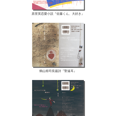
原里実恋愛小説『佐藤くん、大好き』
鶴山裕司長篇詩『聖遠耳』