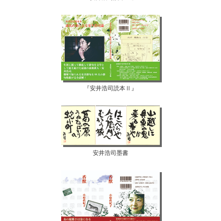
『安井浩司読本Ⅱ』
安井浩司墨書