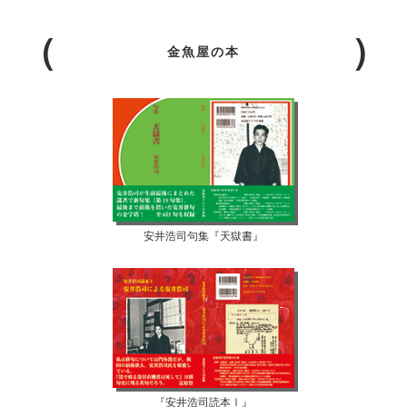
金魚屋の本
安井浩司句集『天獄書』
『安井浩司読本Ⅰ』