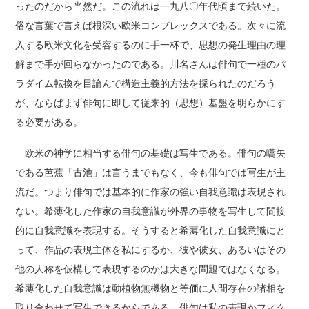
ったのだから当然だ。この流れは一九八〇年代頃まで続いた。
俗な言葉で言えば根深い欧米コンプレックスである。次々に流
入する欧米文化を受容するのに手一杯で、思想の発生理由の理
解まで手が回らなかったのである。川名さんは俳句で一種のパ
ラダイム転換を目論んで構造主義的方法を採られたのだろう
が、ならばまず俳句に即して従来的（思想）基盤を明らかにす
る必要がある。
欧米の神学に相当する俳句の基礎は写生である。俳句の嚆矢
である芭蕉「古池」は言うまでもなく、今も俳句では写生が主
流だ。つまり俳句では基本的に作家の強い自我意識は表現され
ない。希薄化した作家の自我意識が外界の事物を写生して間接
的に自我意識を表現する。そうすると希薄化した自我意識にと
って、作品の表現主体を私にするか、彼や彼女、あるいはその
他の人称を仮構して表現するのかは大きな問題ではなくなる。
希薄化した自我意識は動植物無機物と等価に人間存在の諸相を
取り合わせて写生できるからである。俳句は私の表現かフィク