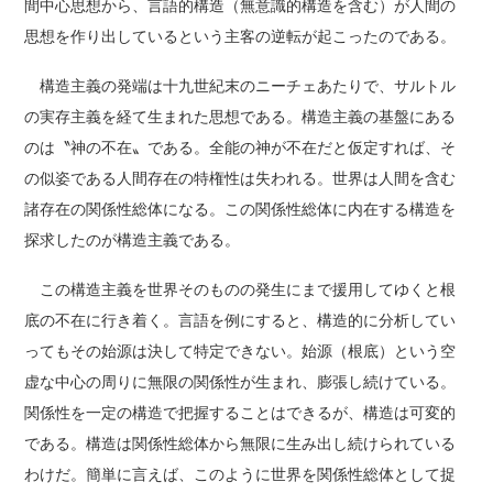
間中心思想から、言語的構造（無意識的構造を含む）が人間の
思想を作り出しているという主客の逆転が起こったのである。
構造主義の発端は十九世紀末のニーチェあたりで、サルトル
の実存主義を経て生まれた思想である。構造主義の基盤にある
のは〝神の不在〟である。全能の神が不在だと仮定すれば、そ
の似姿である人間存在の特権性は失われる。世界は人間を含む
諸存在の関係性総体になる。この関係性総体に内在する構造を
探求したのが構造主義である。
この構造主義を世界そのものの発生にまで援用してゆくと根
底の不在に行き着く。言語を例にすると、構造的に分析してい
ってもその始源は決して特定できない。始源（根底）という空
虚な中心の周りに無限の関係性が生まれ、膨張し続けている。
関係性を一定の構造で把握することはできるが、構造は可変的
である。構造は関係性総体から無限に生み出し続けられている
わけだ。簡単に言えば、このように世界を関係性総体として捉