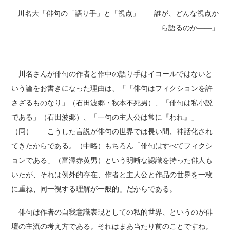
川名大「俳句の「語り手」と「視点」――誰が、どんな視点か
ら語るのか――」
川名さんが俳句の作者と作中の語り手はイコールではないと
いう論をお書きになった理由は、「「俳句はフィクションを許
さざるものなり」（石田波郷・秋本不死男）、「俳句は私小説
である」（石田波郷）、「一句の主人公は常に『われ』」
（同）――こうした言説が俳句の世界では長い間、神話化され
てきたからである。（中略）もちろん「俳句はすべてフィクシ
ョンである」（富澤赤黄男）という明晰な認識を持った俳人も
いたが、それは例外的存在、作者と主人公と作品の世界を一枚
に重ね、同一視する理解が一般的」だからである。
俳句は作者の自我意識表現としての私的世界、というのが俳
壇の主流の考え方である。それはまあ当たり前のことですね。