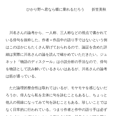
ひかり野へ君なら蝶に乗れるだろう 折笠美秋
川名さんの論考から、一人称、三人称などの視点で書かれて
いる俳句を抜粋した。作者＝作品中の語り手ではないという例
はこのほかにもたくさん挙げておられるので、論証を含めた詳
細は実際に川名さんの論を読んで確かめていただきたい。ジュ
ネット『物語のディスクール』は小説分析の手法なので、俳句
を物語として読み解いているきらいはあるが、川名さんの論考
は筋が通っている。
ただ論理的整合性は取れてはいるが、モヤモヤを感じないだ
ろうか。俳人なら私を主体に句を詠むこともあるし、ちょっと
他人の視線になってみて句を詠むこともある。珍しいことでは
なく日常的に行われている。つまり作者と作中の語り手は必ず