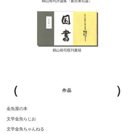
鶴山裕司評論集『夏目漱石論』
鶴山裕司既刊書籍
作品
金魚屋の本
文学金魚らじお
文学金魚ちゃんねる