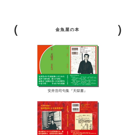
金魚屋の本
安井浩司句集『天獄書』