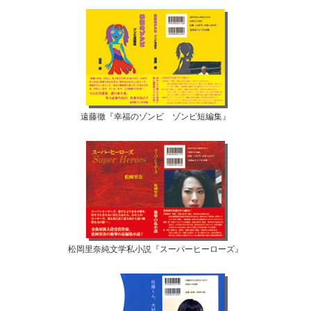
遠藤徹『幸福のゾンビ ゾンビ短編集』
松岡里奈純文学私小説『スーパーヒーローズ』