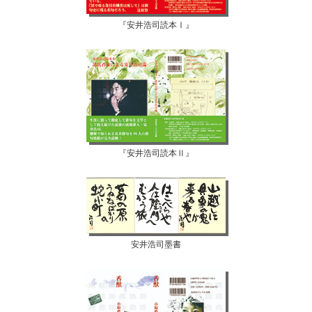
『安井浩司読本Ⅰ』
『安井浩司読本Ⅱ』
安井浩司墨書