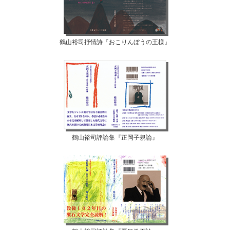
鶴山裕司抒情詩『おこりんぼうの王様』
鶴山裕司評論集『正岡子規論』