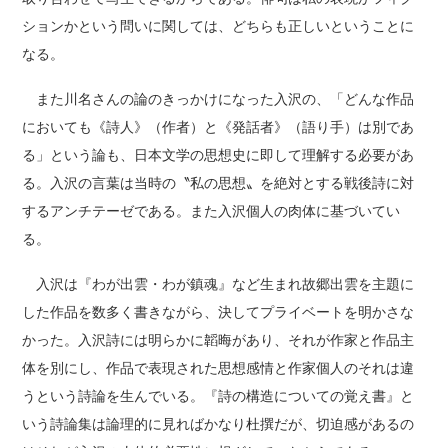
ションかという問いに関しては、どちらも正しいということに
なる。
また川名さんの論のきっかけになった入沢の、「どんな作品
においても《詩人》（作者）と《発話者》（語り手）は別であ
る」という論も、日本文学の思想史に即して理解する必要があ
る。入沢の言葉は当時の〝私の思想〟を絶対とする戦後詩に対
するアンチテーゼである。また入沢個人の肉体に基づいてい
る。
入沢は『わが出雲・わが鎮魂』など生まれ故郷出雲を主題に
した作品を数多く書きながら、決してプライベートを明かさな
かった。入沢詩には明らかに韜晦があり、それが作家と作品主
体を別にし、作品で表現された思想感情と作家個人のそれは違
うという詩論を生んでいる。『詩の構造についての覚え書』と
いう詩論集は論理的に見ればかなり杜撰だが、切迫感があるの