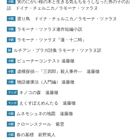
実のにがい桜の木と生きる気もちをうしなった男の子のお
小説
話 ドイナ・チェルニカ／ラモーナ・ツァラヌ
渡り鳥 ドイナ・チェルニカ／ラモーナ・ツァラヌ
小説
ラモーナ・ツァラヌ連作短編小説
小説
ラモーナ・ツァラヌ『蓮・十二時』
小説
ルチアン・ブラガ詩集 ラモーナ・ツァラヌ訳
詩
ビューチーコンテスト 遠藤徹
小説
虚構探偵―『三四郎』殺人事件― 遠藤徹
小説
物語健康法（入門編） 遠藤徹
小説
キノコの森 遠藤徹
マンガ
えくすぽえめんたる 遠藤徹
マンガ
ムネモシュネの地図 遠藤徹
小説
クローンスクール 紫雲
小説
春の墓標 萩野篤人
小説