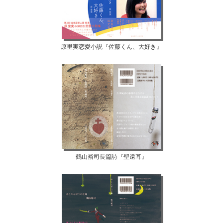
原里実恋愛小説『佐藤くん、大好き』
鶴山裕司長篇詩『聖遠耳』