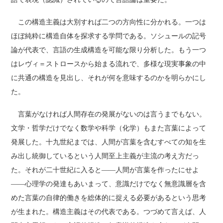
この構造主義は大別すれば二つの方向性に分かれる。一つは
ほぼ純粋に構造自体を探求する学問である。ソシュールの記号
論が代表で、言語の生成構造を可能な限り分析した。もう一つ
はレヴィ＝ストロースから始まる流れで、多様な現実事象の中
に共通の構造を見出し、それが何を意味するのかを明らかにし
た。
言葉がなければ人間存在の発展がないのは言うまでもない。
文学・哲学だけでなく数学や科学（化学）もまた言葉によって
発展した。十九世紀までは、人間が言葉を含むすべての知を生
み出し統御しているという人間至上主義が主流の考え方だっ
た。それが二十世紀に入ると――人間が言葉を作ったにせよ
――心理学の発達もあいまって、意識だけでなく無意識層を含
めた言葉の自律的働きを総体的に捉える必要があるという思考
が生まれた。構造主義はその代表である。つづめて言えば、人