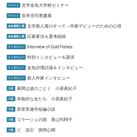
文学金魚大学校セミナー
イベント
安井浩司墨書展
イベント
文学新人賞のすべて―作家デビューのための心得
金魚屋新人賞
応募要項＆選考経緯
金魚屋新人賞
Interview of Gold Fishes
インタビュー
特別インタビュー＆講演
インタビュー
金魚詩壇討議＆インタビュー
インタビュー
新人作家インタビュー
インタビュー
幕間は波のごとく 小原眞紀子
小説
本格的な女たち 小原眞紀子
小説
原里実連作短編小説
小説
コラージュの国 青山YURI子
小説
ど、泥卍 寅間心閑
小説