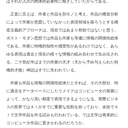
はそれが入沢の肉体的必要性に根ざしていたからである。
正直に言えば、作者と作品を別モノと考え、作品の構造分析
によって作家が意図していなかった表現領域を探ろうとする構
造主義的アプローチは、現在ではあまり有効ではないと思う。
ポスト・モダン思想では作品も作家も等価に情報の関係性総体
である。作家に特権的知性や感受性があるわけではなく、あら
ゆる表現は過去と現在の様々な情報の組み合わせで生み出され
る。二十世紀半ばまでの作家の天才（天から予め与えられた特
権的才能）神話はすでに失われている。
作家も作品も情報の関係性総体だとすれば、その大部分、特
に過去をデータベースにしたリメイクはコンピュータの発展に
よって、かなり高い精度で表現できるようになる。実際ビジネ
スの世界ではＡＩがすでに重要な役割を担っており、余技でＡ
Ｉで文学作品を作る試みも行われている。では文学は将来的に
コンピュータ作品に置きかわるのだろうか。