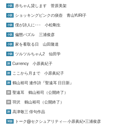
赤ちゃん貸します 菅原美架
小説
ショッキングピンクの痰壺 青山YURI子
小説
僕が詩人に･･･ 小松剛生
小説
偏態パズル 三浦俊彦
小説
家を看取る日 山田隆道
小説
ツルツルちゃん2 仙田学
小説
Currency 小原眞紀子
詩
ここから月まで 小原眞紀子
詩
鶴山裕司 連作詩『聖遠耳 日日新』
詩
聖遠耳 鶴山裕司（公開終了）
詩
羽沢 鶴山裕司（公開終了）
詩
高津敬三 俳句作品
詩
トーク@セクシュアリティ― 小原眞紀×三浦俊彦
対話