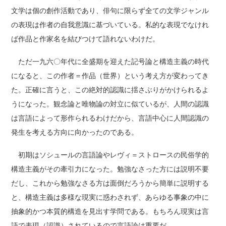
文学は個の創作活動であり、俳句に限らず全ての文学ジャンル
の表現は作者の自我意識に基づいている。私的な表現でなけれ
ば作品と作家名を結びつけて語れないわけだ。
ただ一九六〇年代に全盛期を迎えた記号論と構造主義の時代
になると、この作者＝作品（世界）という考え方が変わってき
た。正確に言うと、この絶対的認識に揺さぶりがかけられるよ
うになった。観念論と唯物論の対立に似ているが、人間の認識
は言語によって形作られるわけだから、言語中心に人間認識の
発生を考える方向に向かったのである。
初期はソシュールの言語論やレヴィ＝ストロースの民俗学的
構造主義がその牽引力になった。勉強なさった方には説明不要
だし、これから勉強なさる方は面倒だろうから簡単に説明する
と、構造主義は多様な現実に惑わされず、あらゆる事象の中に
抽象的かつ本質的構造を見出す学問である。もちろん現実は言
語で表現（認識）されているので言語論は重要だ。