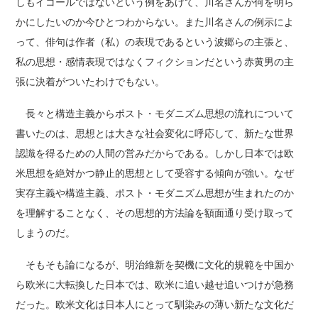
しもイコールではないという例をあげて、川名さんが何を明ら
かにしたいのか今ひとつわからない。また川名さんの例示によ
って、俳句は作者（私）の表現であるという波郷らの主張と、
私の思想・感情表現ではなくフィクションだという赤黄男の主
張に決着がついたわけでもない。
長々と構造主義からポスト・モダニズム思想の流れについて
書いたのは、思想とは大きな社会変化に呼応して、新たな世界
認識を得るための人間の営みだからである。しかし日本では欧
米思想を絶対かつ静止的思想として受容する傾向が強い。なぜ
実存主義や構造主義、ポスト・モダニズム思想が生まれたのか
を理解することなく、その思想的方法論を額面通り受け取って
しまうのだ。
そもそも論になるが、明治維新を契機に文化的規範を中国か
ら欧米に大転換した日本では、欧米に追い越せ追いつけが急務
だった。欧米文化は日本人にとって馴染みの薄い新たな文化だ