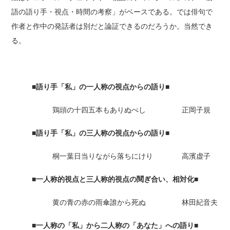
語の語り手・視点・時間の考察」がベースである。では俳句で
作者と作中の発話者は別だと論証できるのだろうか。当然でき
る。
■語り手「私」の一人称の視点からの語り■
鶏頭の十四五本もありぬべし 正岡子規
■語り手「私」の三人称の視点からの語り■
桐一葉日当りながら落ちにけり 高濱虚子
■一人称的視点と三人称的視点の鬩ぎ合い、相対化■
黄の青の赤の雨傘誰から死ぬ 林田紀音夫
■一人称の「私」から二人称の「あなた」への語り■