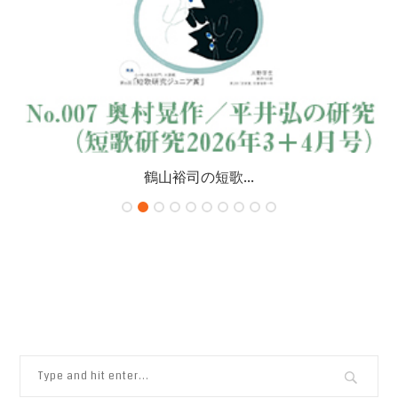
鶴山裕司の短歌...