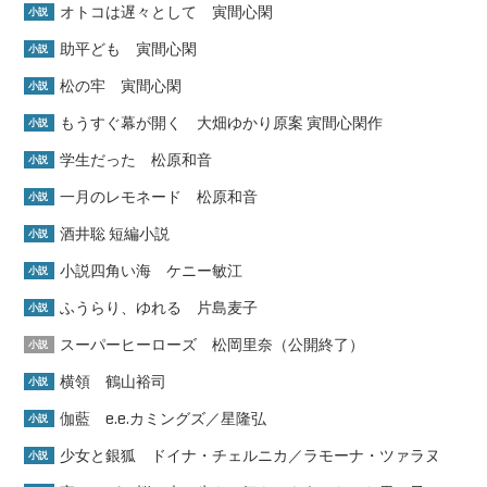
オトコは遅々として 寅間心閑
小説
助平ども 寅間心閑
小説
松の牢 寅間心閑
小説
もうすぐ幕が開く 大畑ゆかり原案 寅間心閑作
小説
学生だった 松原和音
小説
一月のレモネード 松原和音
小説
酒井聡 短編小説
小説
小説四角い海 ケニー敏江
小説
ふうらり、ゆれる 片島麦子
小説
スーパーヒーローズ 松岡里奈（公開終了）
小説
横領 鶴山裕司
小説
伽藍 e.e.カミングズ／星隆弘
小説
少女と銀狐 ドイナ・チェルニカ／ラモーナ・ツァラヌ
小説