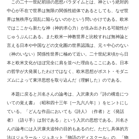
この二十一世紀初頭の思想パラダイムとは、神という絶対的
中心が不在で世界は無限の関係性総体であるとしても、なぜ世
界は無秩序な混乱に陥らないのかという問いかけである。欧米
ではここから新たな神（神的求心力）が生み出される可能性が
じゅうぶんにある。また欧米一神教世界と比較すれば無神論と
言える日本や中国などの文化圏の世界認識は、元々中心のない
（神のいない）関係性世界に極めて近い。二十世紀末頃から日
本と欧米文化がほぼ完全に肩を並べた理由もここにある。日本
の哲学が大発展したわけではなく、欧米思想がポスト・モダニ
ズムによって東洋思想を取り込んだ（理解した）のである。
本題に戻ると川名さんの論考は、入沢康夫の『詩の構造につ
いての覚え書』（昭和四十三年［一九六八年］）をヒントにし
ている。「どんな作品においても《詩人》（作者）と《発話
者》（語り手）は別である」という入沢の思想である。川名さ
んの論考には入沢康夫追悼の目的もあるのだ。ただし具体的方
法はジェラール・ジュネット『物語のディスクール』の、「物