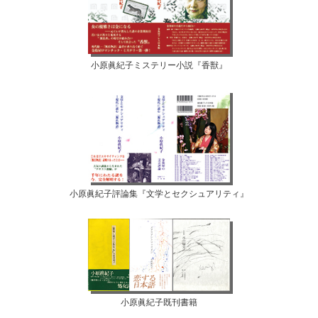
小原眞紀子ミステリー小説『香獣』
小原眞紀子評論集『文学とセクシュアリティ』
小原眞紀子既刊書籍