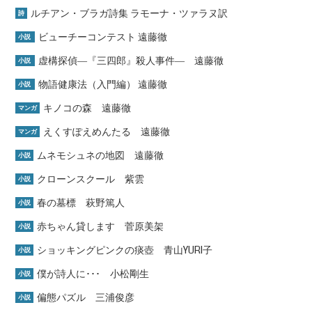
ルチアン・ブラガ詩集 ラモーナ・ツァラヌ訳
詩
ビューチーコンテスト 遠藤徹
小説
虚構探偵―『三四郎』殺人事件― 遠藤徹
小説
物語健康法（入門編） 遠藤徹
小説
キノコの森 遠藤徹
マンガ
えくすぽえめんたる 遠藤徹
マンガ
ムネモシュネの地図 遠藤徹
小説
クローンスクール 紫雲
小説
春の墓標 萩野篤人
小説
赤ちゃん貸します 菅原美架
小説
ショッキングピンクの痰壺 青山YURI子
小説
僕が詩人に･･･ 小松剛生
小説
偏態パズル 三浦俊彦
小説