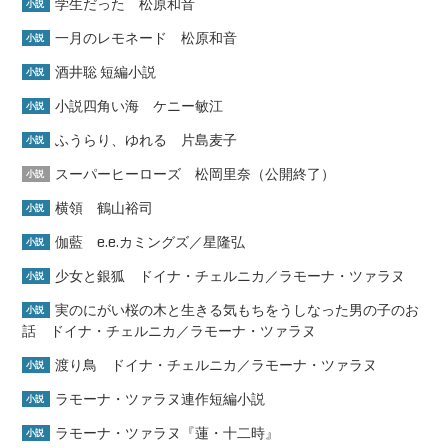
学生だった 松原和音
小説
一月のレモネード 松原和音
小説
酒井聡 短編小説
小説
小説四角い海 ケニー敏江
小説
ふうらり、ゆれる 片島麦子
小説
スーパーヒーローズ 松岡里奈（公開終了）
小説
横領 鶴山裕司
小説
伽藍 e.e.カミングズ／星隆弘
小説
少女と銀狐 ドイナ・チェルニカ／ラモーナ・ツァラヌ
小説
実のにがい桜の木と生きる気もちをうしなった男の子のお
小説
話 ドイナ・チェルニカ／ラモーナ・ツァラヌ
渡り鳥 ドイナ・チェルニカ／ラモーナ・ツァラヌ
小説
ラモーナ・ツァラヌ連作短編小説
小説
ラモーナ・ツァラヌ『蓮・十二時』
小説