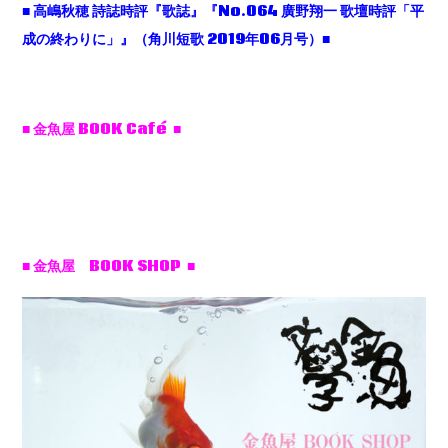
■
高嶋秋穂
詩誌時評『歌誌』『No.064
廣野翔一
歌壇時評「平
成の終わりに」』（角川短歌 2019
年06
月号）■
■ 金魚屋 BOOK Café ■
■ 金魚屋 BOOK SHOP ■