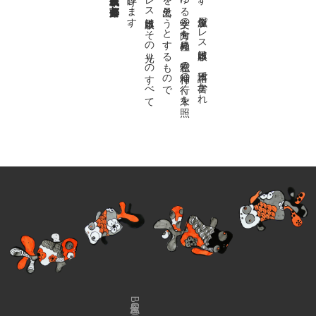
私達の
故郷は
日本語で
す
。
金魚屋プ
レ
ス
日本版は
、
日本語で
書か
れ
る
あ
ら
ゆ
る
文学の
方向を
見極め
、
私達の
精神の
行く
末を
照
ら
す
光り
を
見出そ
う
と
す
る
も
の
で
す
。
金魚屋プ
レ
ス
日本版は
そ
の
光り
の
す
べ
て
を
広義の
文学と
呼び
ま
す