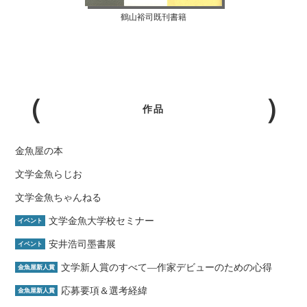
鶴山裕司既刊書籍
作品
金魚屋の本
文学金魚らじお
文学金魚ちゃんねる
文学金魚大学校セミナー
イベント
安井浩司墨書展
イベント
文学新人賞のすべて―作家デビューのための心得
金魚屋新人賞
応募要項＆選考経緯
金魚屋新人賞