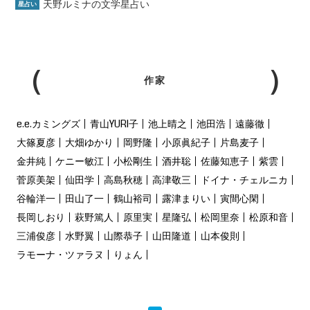
天野ルミナの文学星占い
星占い
作家
e.e.カミングズ
青山YURI子
池上晴之
池田浩
遠藤徹
大篠夏彦
大畑ゆかり
岡野隆
小原眞紀子
片島麦子
金井純
ケニー敏江
小松剛生
酒井聡
佐藤知恵子
紫雲
菅原美架
仙田学
高島秋穂
高津敬三
ドイナ・チェルニカ
谷輪洋一
田山了一
鶴山裕司
露津まりい
寅間心閑
長岡しおり
萩野篤人
原里実
星隆弘
松岡里奈
松原和音
三浦俊彦
水野翼
山際恭子
山田隆道
山本俊則
ラモーナ・ツァラヌ
りょん