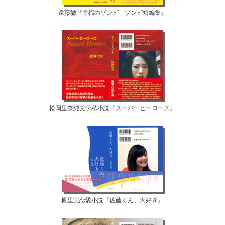
遠藤徹『幸福のゾンビ ゾンビ短編集』
松岡里奈純文学私小説『スーパーヒーローズ』
原里実恋愛小説『佐藤くん、大好き』