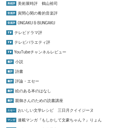
美術展時評 鶴山裕司
美術評
寅間心閑の肴的音楽評
音楽評
ONGAKU & BUNGAKU
音楽評
テレビドラマ評
TV
テレビバラエティ評
TV
YouTubeチャンネルレビュー
TV
小説
書評
詩書
書評
評論・エセー
書評
絵のある本のはなし
書評
親御さんのための読書講座
書評
おいしい文学レシピ 三日月クイイジーヌ
エセー
連載マンガ『もしかして文豪ちゃん？』りょん
マンガ