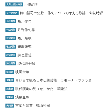
小説幻冬
大衆文芸誌時評
鶴山裕司の短歌・俳句について考える歌誌・句誌時評
文学誌時評
角川俳句
句誌時評
月刊俳句界
句誌時評
角川短歌
歌誌時評
短歌研究
歌誌時評
詩と思想
詩誌時評
現代詩手帖
詩誌時評
映画金魚
映画評
青い目で観る日本伝統芸能 ラモーナ・ツァラヌ
演劇評
現代演劇の見（せ）かた 星隆弘
演劇評
演劇金魚
演劇評
言葉と骨董 鶴山裕司
美術評