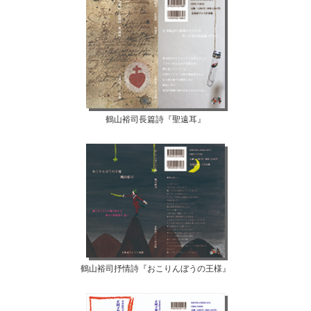
鶴山裕司長篇詩『聖遠耳』
鶴山裕司抒情詩『おこりんぼうの王様』