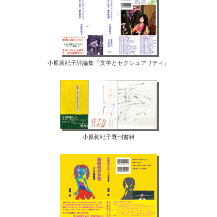
小原眞紀子評論集『文学とセクシュアリティ』
小原眞紀子既刊書籍