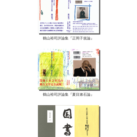
鶴山裕司評論集『正岡子規論』
鶴山裕司評論集『夏目漱石論』