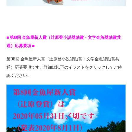
■
第8
回
金魚屋新人賞（辻原登小説奨励賞・文学金魚奨励賞共
通）応募要項
■
第08回 金魚屋新人賞（辻原登小説奨励賞・文学金魚奨励賞共
通）応募要項です。詳細は以下のイラストをクリックしてご確
認ください。