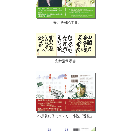
『安井浩司読本Ⅱ』
安井浩司墨書
小原眞紀子ミステリー小説『香獣』