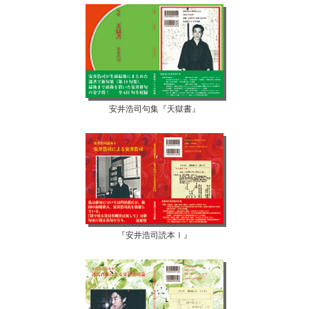
安井浩司句集『天獄書』
『安井浩司読本Ⅰ』