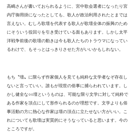
高嶋さんが書いておられるように、宮中歌会選者になったり宮
内庁御用掛になったとしても、歌人が政治利用されたとまでは
言えない。むしろ歌壇を代表する歌人が歌壇全体の振興のため
にそういう役回りを引き受けている面もあります。しかし太平
洋戦争前後の歌壇の動きは今も歌人たちのトラウマになってい
るわけで、もそっとはっきりさせた方がいいかもしれない。
もち〝壇〟に限らず作家個人を見ても純粋な文学者なぞ存在し
ないと言っていい。誰もが現世の俗事に捕らわれています。し
かし健全な○○壇というものは、可能な限り文学に対して純粋で
ある作家を頂点にして形作られるのが理想です。文学よりも俗
事活動の方に熱心な作家は壇の頂点に立たせない方がいい。こ
れについても歌壇は実質的にそうなっていると思います。今の
ところですが。