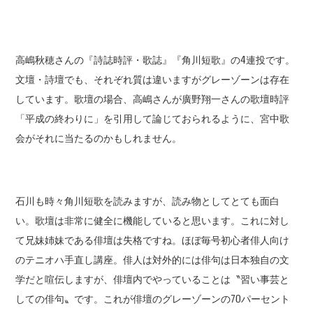
高嶋秋穂さんの『詩誌時評・歌誌』『角川短歌』の4連投です。
文壇・詩壇でも、それぞれ質は違いますがグレーゾーンは存在
しています。歌壇の場合、高嶋さんが廣野翔一さんの歌壇時評
「平成の終わりに」を引用して論じておられるように、宮中歌
会がそれに当たるのかもしれません。
石川も時々角川短歌を読みますが、読み物としてとても面白
い。歌壇は非常に健全に機能していると思います。これに対し
て兄妹姉妹である俳壇は失格ですね。ほぼ毎号初心者俳人向け
のテニオハ手直し講座。俳人は対外的には俳句は日本独自の文
学だと喧伝しますが、俳壇内でやっていることは〝習い事芸と
しての俳句〟です。これが俳壇のグレーゾーンの70パーセント