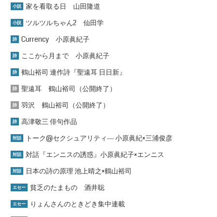
家を看取る日 山田隆道
小説
ツルツルちゃん2 仙田学
小説
Currency 小原眞紀子
詩
ここから月まで 小原眞紀子
詩
鶴山裕司 連作詩『聖遠耳 日日新』
詩
聖遠耳 鶴山裕司（公開終了）
詩
羽沢 鶴山裕司（公開終了）
詩
高津敬三 俳句作品
詩
トーク@セクシュアリティ― 小原眞紀×三浦俊彦
対話
対話『エンニスの誘惑』小原眞紀子×エンニス
対話
日本の詩の原理 池上晴之×鶴山裕司
対話
貧乏のたまもの 酒井聡
エセー
りょんさんのときどき集中連載
エセー