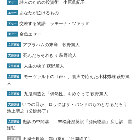
詩人のための投資術 小原眞紀子
エセー
あなたが泣けるもの
エセー
交差する物語 ラモーナ・ツァラヌ
エセー
金魚エセー
エセー
アブラハムの末裔 萩野篤人
文芸評論
死んだらそれきり 萩野篤人
文芸評論
人生の梯子 萩野篤人
文芸評論
モーツァルトの〈声〉、裏声で応えた小林秀雄 萩野篤
文芸評論
人
九鬼周造と「偶然性」をめぐって 萩野篤人
文芸評論
いつの日か、ロックはザ・バンドのものとなるだろう
文芸評論
池上晴之（公開終了）
翻訳の中間溝――末松謙澄英訳『源氏物語』戻し訳 星
文芸評論
隆弘
正岡子規論 鶴山裕司（公開終了）
文芸評論