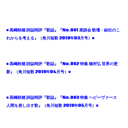
■
高嶋秋穂
詩誌時評『歌誌』『No.061
座談会
歌壇・結社のこ
れからを考える』（角川短歌 2019
年03
月号）■
■
高嶋秋穂
詩誌時評『歌誌』『No.062
特集
穂村弘
世界の更
新』（角川短歌 2019
年04
月号）■
■
高嶋秋穂
詩誌時評『歌誌』『No.063
特集
ヘビーヴァース
人間を差し出す歌』（角川短歌 2019
年05
月号）■