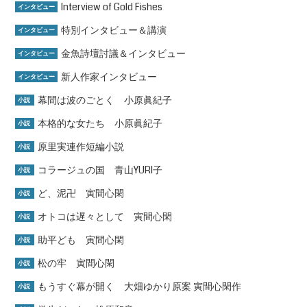
Interview of Gold Fishes
インタビュー
特別インタビュー＆講演
インタビュー
金魚詩壇討議＆インタビュー
インタビュー
新人作家インタビュー
インタビュー
幕間は波のごとく 小原眞紀子
小説
本格的な女たち 小原眞紀子
小説
原里実連作短編小説
小説
コラージュの国 青山YURI子
小説
ど、泥卍 寅間心閑
小説
オトコは遅々として 寅間心閑
小説
助平ども 寅間心閑
小説
松の牢 寅間心閑
小説
もうすぐ幕が開く 大畑ゆかり原案 寅間心閑作
小説