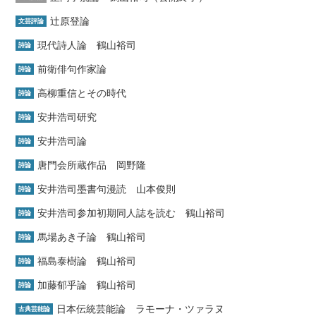
辻原登論
文芸評論
現代詩人論 鶴山裕司
詩論
前衛俳句作家論
詩論
高柳重信とその時代
詩論
安井浩司研究
詩論
安井浩司論
詩論
唐門会所蔵作品 岡野隆
詩論
安井浩司墨書句漫読 山本俊則
詩論
安井浩司参加初期同人誌を読む 鶴山裕司
詩論
馬場あき子論 鶴山裕司
詩論
福島泰樹論 鶴山裕司
詩論
加藤郁乎論 鶴山裕司
詩論
日本伝統芸能論 ラモーナ・ツァラヌ
古典芸能論