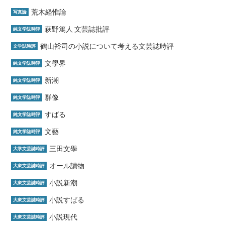
荒木経惟論
写真論
萩野篤人 文芸誌批評
純文学誌時評
鶴山裕司の小説について考える文芸誌時評
文学誌時評
文學界
純文学誌時評
新潮
純文学誌時評
群像
純文学誌時評
すばる
純文学誌時評
文藝
純文学誌時評
三田文學
大学文芸誌時評
オール讀物
大衆文芸誌時評
小説新潮
大衆文芸誌時評
小説すばる
大衆文芸誌時評
小説現代
大衆文芸誌時評