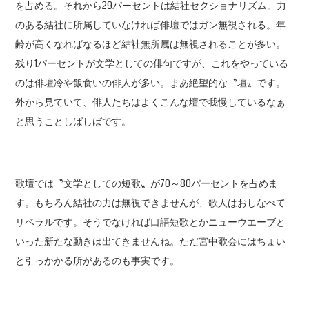
を占める。それから29パーセントは結社セクショナリズム。力
のある結社に所属していなければ俳壇ではガン無視される。年
齢が高くなればなるほど結社無所属は無視されることが多い。
残り1パーセントが文学としての俳句ですが、これをやっている
のは俳壇冷や飯食いの俳人が多い。まあ絶望的な〝壇〟です。
外から見ていて、俳人たちはよくこんな壇で我慢しているなぁ
と思うことしばしばです。
歌壇では〝文学としての短歌〟が70～80パーセントを占めま
す。もちろん結社の力は無視できませんが、歌人はおしなべて
リベラルです。そうでなければ口語短歌とかニューウエーブと
いった新たな動きは出てきませんね。ただ宮中歌会にはちょい
と引っかかる所があるのも事実です。