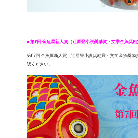
■
第7
回
金魚屋新人賞（辻原登小説奨励賞・文学金魚奨励
第07回 金魚屋新人賞（辻原登小説奨励賞・文学金魚奨
認ください。