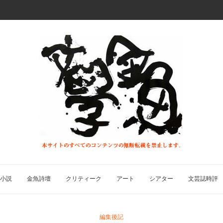
小説
金魚詩壇
クリティーク
アート
シアター
文芸誌時評
編集後記