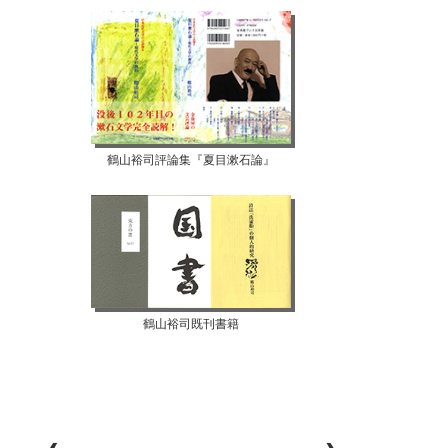
鶴山裕司評論集『夏目漱石論』
鶴山裕司既刊書籍