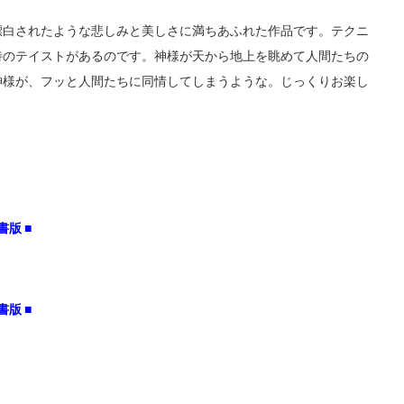
漂白されたような悲しみと美しさに満ちあふれた作品です。テクニ
特のテイストがあるのです。神様が天から地上を眺めて人間たちの
神様が、フッと人間たちに同情してしまうような。じっくりお楽し
書版 ■
書版 ■