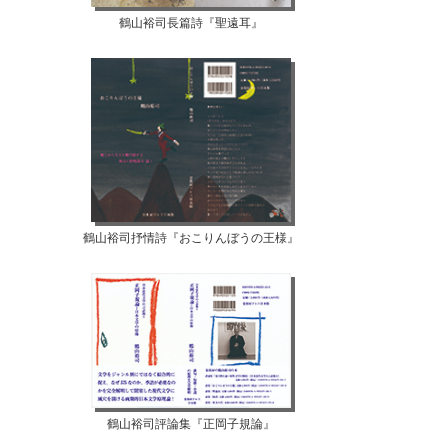
鶴山裕司長篇詩『聖遠耳』
鶴山裕司抒情詩『おこりんぼうの王様』
【07月04日...
鶴山裕司評論集『正岡子規論』