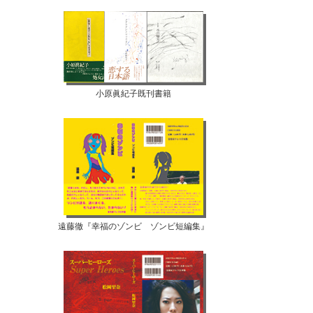
小原眞紀子既刊書籍
遠藤徹『幸福のゾンビ ゾンビ短編集』