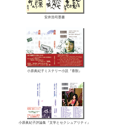
安井浩司墨書
小原眞紀子ミステリー小説『香獣』
小原眞紀子評論集『文学とセクシュアリティ』