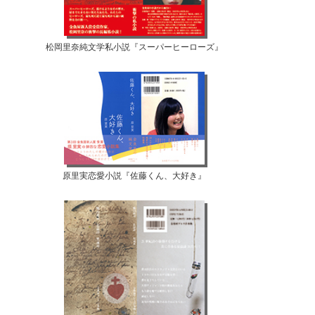
松岡里奈純文学私小説『スーパーヒーローズ』
原里実恋愛小説『佐藤くん、大好き』