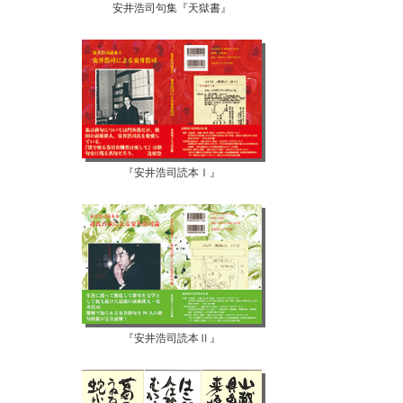
安井浩司句集『天獄書』
『安井浩司読本Ⅰ』
『安井浩司読本Ⅱ』