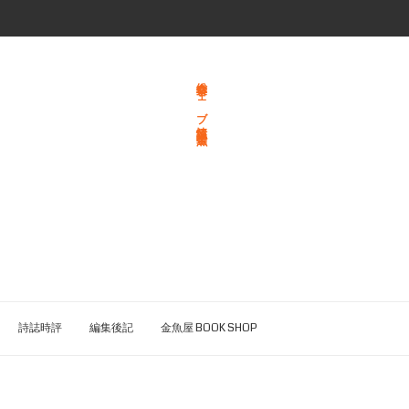
総合文学ウェブ情報誌 文学金魚
詩誌時評
編集後記
金魚屋 BOOK SHOP