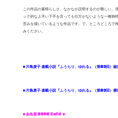
この作品の素晴らしさ、なかなか説明するのが難しい。
ック的な上手い下手を言っても仕方がないような一種独
営みを描いているような作品です。で、ところどころで
みください。
■
片島麦子
連載小説『ふうらり、ゆれる』（第03
回）縦
■
片島麦子
連載小説『ふうらり、ゆれる』（第03
回）横
■ 金魚屋 BOOK Café ■