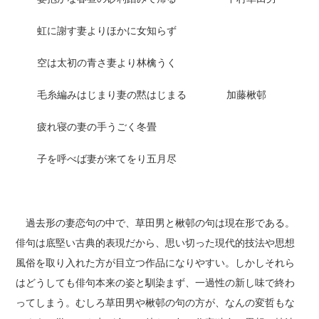
虹に謝す妻よりほかに女知らず
空は太初の青さ妻より林檎うく
毛糸編みはじまり妻の黙はじまる 加藤楸邨
疲れ寝の妻の手うごく冬畳
子を呼べば妻が来てをり五月尽
過去形の妻恋句の中で、草田男と楸邨の句は現在形である。
俳句は底堅い古典的表現だから、思い切った現代的技法や思想
風俗を取り入れた方が目立つ作品になりやすい。しかしそれら
はどうしても俳句本来の姿と馴染まず、一過性の新し味で終わ
ってしまう。むしろ草田男や楸邨の句の方が、なんの変哲もな