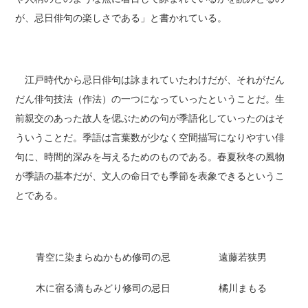
が、忌日俳句の楽しさである」と書かれている。
江戸時代から忌日俳句は詠まれていたわけだが、それがだん
だん俳句技法（作法）の一つになっていったということだ。生
前親交のあった故人を偲ぶための句が季語化していったのはそ
ういうことだ。季語は言葉数が少なく空間描写になりやすい俳
句に、時間的深みを与えるためのものである。春夏秋冬の風物
が季語の基本だが、文人の命日でも季節を表象できるというこ
とである。
青空に染まらぬかもめ修司の忌 遠藤若狭男
木に宿る滴もみどり修司の忌日 橘川まもる