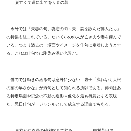
妻亡くて道に出てをり春の暮
今号では「夫恋の句、妻恋の句～夫、妻を詠んだ俳人たち」
の特集も組まれている。たいていの俳人が亡き夫や妻を偲んで
いる。つまり過去の一場面やイメージを俳句に定着しようとす
る。これは俳句では馴染み深い光景だ。
俳句では動きのある句は意外に少ない。虚子「流れゆく大根
の葉の早さかな」が秀句として知られる所以である。俳句はあ
る特定場面や思念の不動の造形＝像化を最も得意とする表現
だ。忌日俳句が一ジャンルとして成立する理由でもある。
妻抱かな春昼の砂利踏みて帰る 中村草田男