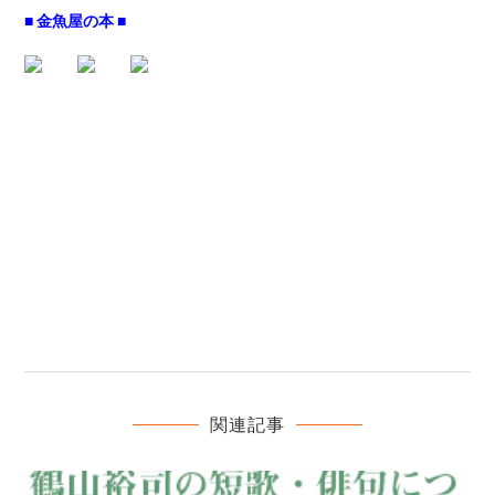
■ 金魚屋の本 ■
関連記事