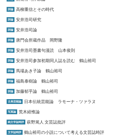
高柳重信とその時代
詩論
安井浩司研究
詩論
安井浩司論
詩論
唐門会所蔵作品 岡野隆
詩論
安井浩司墨書句漫読 山本俊則
詩論
安井浩司参加初期同人誌を読む 鶴山裕司
詩論
馬場あき子論 鶴山裕司
詩論
福島泰樹論 鶴山裕司
詩論
加藤郁乎論 鶴山裕司
詩論
日本伝統芸能論 ラモーナ・ツァラヌ
古典芸能論
荒木経惟論
写真論
萩野篤人 文芸誌批評
純文学誌時評
鶴山裕司の小説について考える文芸誌時評
文学誌時評