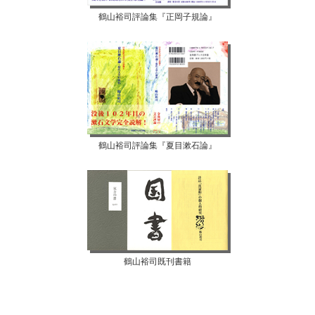
鶴山裕司評論集『正岡子規論』
鶴山裕司評論集『夏目漱石論』
鶴山裕司既刊書籍