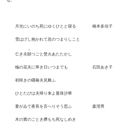
る。
月光にいのち死にゆくひとと寝る 橋本多佳子
雪はげし抱かれて息のつまりしこと
た
亡き夫
顕
つごと焚火あたたかし
楡の花夫に寧き日いつまでも 石田あき子
初咲きの曙椿夫見舞ふ
ひとたびは夫帰り来よ曼珠沙華
妻がゐて夜長を言へりそう思ふ 森澄男
木の實のごとき臍もち死なしめき