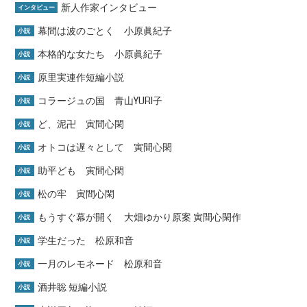
新人作家インタビュー
インタビュー
幕間は波のごとく 小原眞紀子
小説
本格的な女たち 小原眞紀子
小説
原里実連作短編小説
小説
コラージュの国 青山YURI子
小説
ど、泥卍 寅間心閑
小説
オトコは遅々として 寅間心閑
小説
助平ども 寅間心閑
小説
松の牢 寅間心閑
小説
もうすぐ幕が開く 大畑ゆかり原案 寅間心閑作
小説
学生だった 松原和音
小説
一月のレモネード 松原和音
小説
酒井聡 短編小説
小説