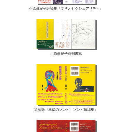
小原眞紀子評論集『文学とセクシュアリティ』
小原眞紀子既刊書籍
遠藤徹『幸福のゾンビ ゾンビ短編集』