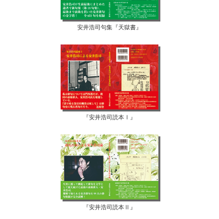
安井浩司句集『天獄書』
『安井浩司読本Ⅰ』
『安井浩司読本Ⅱ』