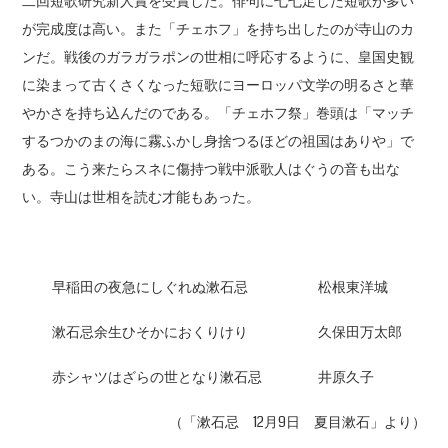
二回短歌研究新人賞を受賞した。俳句に七七足した短歌が多い
が完成度は高い。また「チェホフ」を持ち出したのが寺山のカ
ンだ。戦後のガラガラポンの世相に呼応するように、皇国史観
に染まって古くさくなった短歌にヨーロッパ文学の明るさと華
やかさを持ち込んだのである。「チェホフ祭」巻頭は「マッチ
するつかのまの海に霧ふかし身捨つるほどの祖国はありや」で
ある。こう来たらスネに傷持つ戦中派歌人はぐうの音も出な
い。寺山は世相を読む才能もあった。
早稲田の夜急にしぐれぬ漱石忌 松根東洋城
漱石忌余生ひそかにおくりけり 久保田万太郎
赤シャツはざらの世となり漱石忌 井原久子
（「漱石忌 12月9日 夏目漱石」より）