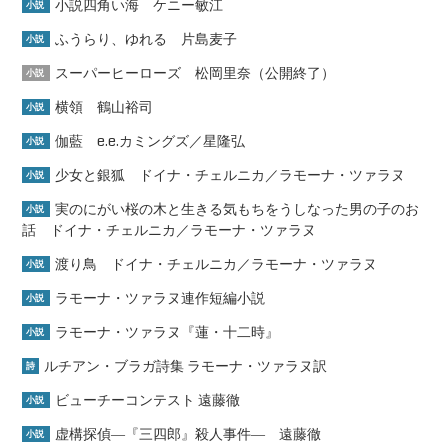
小説四角い海 ケニー敏江
小説
ふうらり、ゆれる 片島麦子
小説
スーパーヒーローズ 松岡里奈（公開終了）
小説
横領 鶴山裕司
小説
伽藍 e.e.カミングズ／星隆弘
小説
少女と銀狐 ドイナ・チェルニカ／ラモーナ・ツァラヌ
小説
実のにがい桜の木と生きる気もちをうしなった男の子のお
小説
話 ドイナ・チェルニカ／ラモーナ・ツァラヌ
渡り鳥 ドイナ・チェルニカ／ラモーナ・ツァラヌ
小説
ラモーナ・ツァラヌ連作短編小説
小説
ラモーナ・ツァラヌ『蓮・十二時』
小説
ルチアン・ブラガ詩集 ラモーナ・ツァラヌ訳
詩
ビューチーコンテスト 遠藤徹
小説
虚構探偵―『三四郎』殺人事件― 遠藤徹
小説