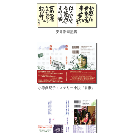
安井浩司墨書
小原眞紀子ミステリー小説『香獣』