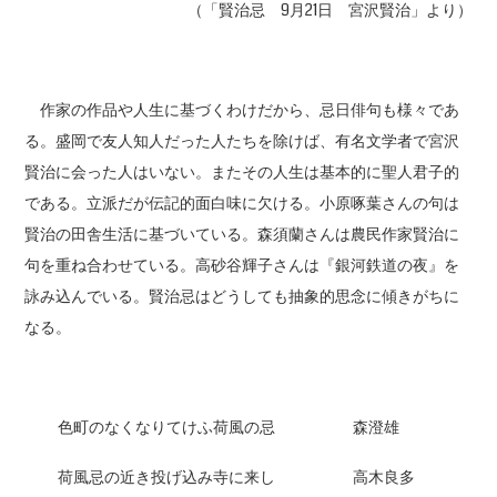
（「賢治忌 9月21日 宮沢賢治」より）
作家の作品や人生に基づくわけだから、忌日俳句も様々であ
る。盛岡で友人知人だった人たちを除けば、有名文学者で宮沢
賢治に会った人はいない。またその人生は基本的に聖人君子的
である。立派だが伝記的面白味に欠ける。小原啄葉さんの句は
賢治の田舎生活に基づいている。森須蘭さんは農民作家賢治に
句を重ね合わせている。高砂谷輝子さんは『銀河鉄道の夜』を
詠み込んでいる。賢治忌はどうしても抽象的思念に傾きがちに
なる。
色町のなくなりてけふ荷風の忌 森澄雄
荷風忌の近き投げ込み寺に来し 高木良多