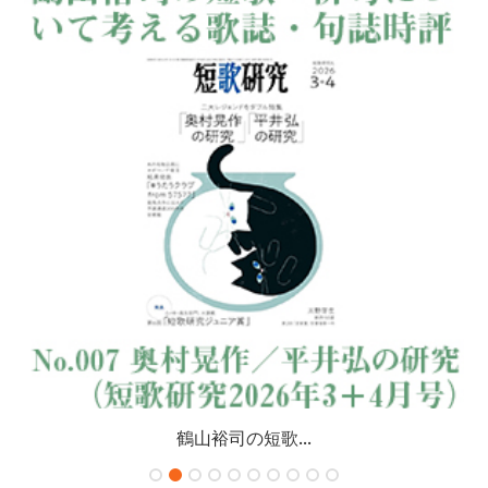
鶴山裕司の短歌...