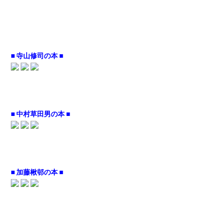
■ 寺山修司の本 ■
■ 中村草田男の本 ■
■ 加藤楸邨の本 ■