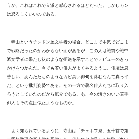
うか、これはこれで立派と感心されるほどだった。しかしカン
は恐ろしくいいのである。
寺山というチンドン屋文学者の場合、どこまで本気でどこま
で戦略だったのかわからない面があるが、この人は戦前や戦中
派文学者に果たし状のような拒絶を示すことでデビューのきっ
かけをつかんだ。今でも若い俳人がよくやるように、俳壇は息
苦しい、あんたたちのようなカビ臭い俳句を詠むなんて真っ平
だ、という批判姿勢である。その一方で著名俳人たちに取り入
ろうとしていたのだから厄介である。あ、今の活きのいい若手
俳人もその点は似たようなものか。
よく知られているように、寺山は「チェホフ祭」五十首で第