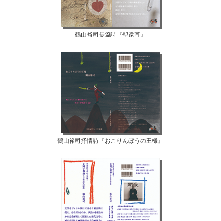
鶴山裕司長篇詩『聖遠耳』
鶴山裕司抒情詩『おこりんぼうの王様』