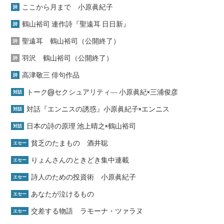
ここから月まで 小原眞紀子
詩
鶴山裕司 連作詩『聖遠耳 日日新』
詩
聖遠耳 鶴山裕司（公開終了）
詩
羽沢 鶴山裕司（公開終了）
詩
高津敬三 俳句作品
詩
トーク@セクシュアリティ― 小原眞紀×三浦俊彦
対話
対話『エンニスの誘惑』小原眞紀子×エンニス
対話
日本の詩の原理 池上晴之×鶴山裕司
対話
貧乏のたまもの 酒井聡
エセー
りょんさんのときどき集中連載
エセー
詩人のための投資術 小原眞紀子
エセー
あなたが泣けるもの
エセー
交差する物語 ラモーナ・ツァラヌ
エセー