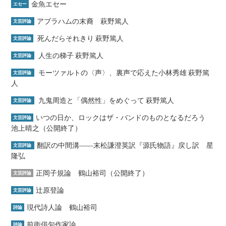
金魚エセー
エセー
アブラハムの末裔 萩野篤人
文芸評論
死んだらそれきり 萩野篤人
文芸評論
人生の梯子 萩野篤人
文芸評論
モーツァルトの〈声〉、裏声で応えた小林秀雄 萩野篤
文芸評論
人
九鬼周造と「偶然性」をめぐって 萩野篤人
文芸評論
いつの日か、ロックはザ・バンドのものとなるだろう
文芸評論
池上晴之（公開終了）
翻訳の中間溝――末松謙澄英訳『源氏物語』戻し訳 星
文芸評論
隆弘
正岡子規論 鶴山裕司（公開終了）
文芸評論
辻原登論
文芸評論
現代詩人論 鶴山裕司
詩論
前衛俳句作家論
詩論