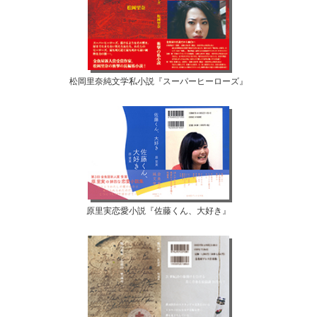
松岡里奈純文学私小説『スーパーヒーローズ』
原里実恋愛小説『佐藤くん、大好き』