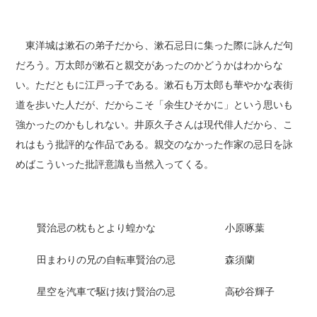
東洋城は漱石の弟子だから、漱石忌日に集った際に詠んだ句
だろう。万太郎が漱石と親交があったのかどうかはわからな
い。ただともに江戸っ子である。漱石も万太郎も華やかな表街
道を歩いた人だが、だからこそ「余生ひそかに」という思いも
強かったのかもしれない。井原久子さんは現代俳人だから、こ
れはもう批評的な作品である。親交のなかった作家の忌日を詠
めばこういった批評意識も当然入ってくる。
賢治忌の枕もとより蝗かな 小原啄葉
田まわりの兄の自転車賢治の忌 森須蘭
星空を汽車で駆け抜け賢治の忌 高砂谷輝子