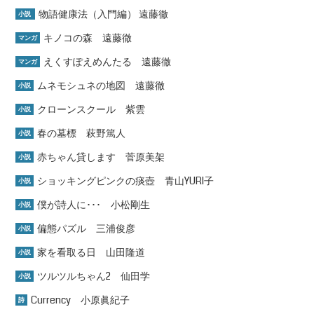
物語健康法（入門編） 遠藤徹
小説
キノコの森 遠藤徹
マンガ
えくすぽえめんたる 遠藤徹
マンガ
ムネモシュネの地図 遠藤徹
小説
クローンスクール 紫雲
小説
春の墓標 萩野篤人
小説
赤ちゃん貸します 菅原美架
小説
ショッキングピンクの痰壺 青山YURI子
小説
僕が詩人に･･･ 小松剛生
小説
偏態パズル 三浦俊彦
小説
家を看取る日 山田隆道
小説
ツルツルちゃん2 仙田学
小説
Currency 小原眞紀子
詩