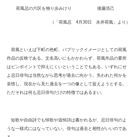
荷風忌の六区を独り歩みけり 後藤浩己
（「荷風忌 4月30日 永井荷風」より）
荷風といえば下町の色町。パブリックイメージとしての荷風
作品の反映である。文名高いにもかかわらず、荷風作品の要所
はピンポイントで抑えにくいということでもある。いずれにせ
よ忌日俳句は当然ながら思考が過去に向かう。失われた何かを
哀惜し、現在から見た過去を一つの像として捉えようとする。
ただそれは何も忌日俳句だけの特徴ではあるまい。
短歌や自由詩でも悼歌や追悼詩は書かれるが、忌日俳句のよ
うな一様式にはなっていない。俳句は過去と相性がいいのであ