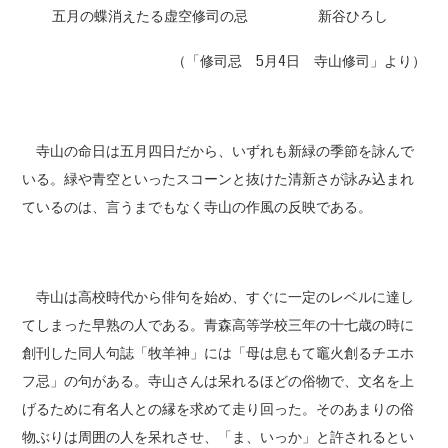
五月の蝶消えたる虚空修司の忌 新谷ひろし
（「修司忌 5月4日 寺山修司」より）
寺山の命日は五月四日だから、いずれも新緑の季節を詠んで
いる。緑や青空といったスコーンと抜けた清新さが詠み込まれ
ているのは、言うまでもなく寺山の作風の反映である。
寺山は高校時代から俳句を始め、すぐに一定のレベルに達し
てしまった早熟の人である。青森高等学校三年の十七歳の時に
創刊した同人句誌「牧羊神」には「母は息もて竈火創るチエホ
フ忌」の句がある。寺山さんは呆れるほどの俗物で、文名を上
げるために有名人との縁を求めて走り回った。そのあまりの俗
物ぶりは周囲の人を呆れさせ、「ま、いっか」と許されるとい