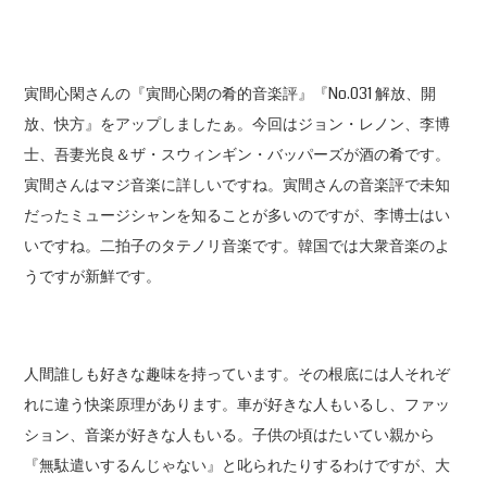
寅間心閑さんの『寅間心閑の肴的音楽評』『No.031 解放、開
放、快方』をアップしましたぁ。今回はジョン・レノン、李博
士、吾妻光良＆ザ・スウィンギン・バッパーズが酒の肴です。
寅間さんはマジ音楽に詳しいですね。寅間さんの音楽評で未知
だったミュージシャンを知ることが多いのですが、李博士はい
いですね。二拍子のタテノリ音楽です。韓国では大衆音楽のよ
うですが新鮮です。
人間誰しも好きな趣味を持っています。その根底には人それぞ
れに違う快楽原理があります。車が好きな人もいるし、ファッ
ション、音楽が好きな人もいる。子供の頃はたいてい親から
『無駄遣いするんじゃない』と叱られたりするわけですが、大