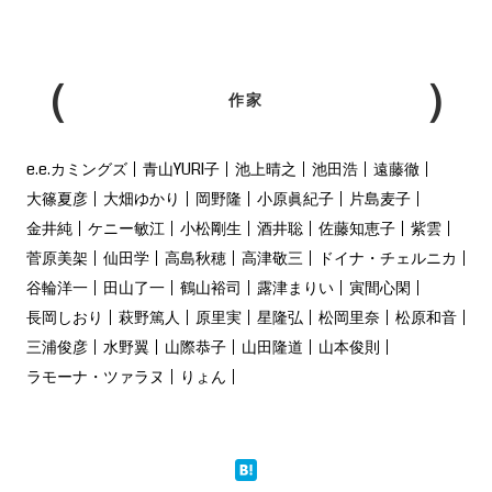
作家
e.e.カミングズ
青山YURI子
池上晴之
池田浩
遠藤徹
大篠夏彦
大畑ゆかり
岡野隆
小原眞紀子
片島麦子
金井純
ケニー敏江
小松剛生
酒井聡
佐藤知恵子
紫雲
菅原美架
仙田学
高島秋穂
高津敬三
ドイナ・チェルニカ
谷輪洋一
田山了一
鶴山裕司
露津まりい
寅間心閑
長岡しおり
萩野篤人
原里実
星隆弘
松岡里奈
松原和音
三浦俊彦
水野翼
山際恭子
山田隆道
山本俊則
ラモーナ・ツァラヌ
りょん