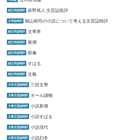
萩野篤人 文芸誌批評
純文学誌時評
鶴山裕司の小説について考える文芸誌時評
文学誌時評
文學界
純文学誌時評
新潮
純文学誌時評
群像
純文学誌時評
すばる
純文学誌時評
文藝
純文学誌時評
三田文學
大学文芸誌時評
オール讀物
大衆文芸誌時評
小説新潮
大衆文芸誌時評
小説すばる
大衆文芸誌時評
小説現代
大衆文芸誌時評
小説幻冬
大衆文芸誌時評