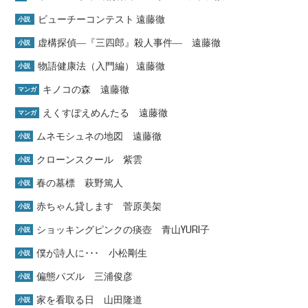
ビューチーコンテスト 遠藤徹
小説
虚構探偵―『三四郎』殺人事件― 遠藤徹
小説
物語健康法（入門編） 遠藤徹
小説
キノコの森 遠藤徹
マンガ
えくすぽえめんたる 遠藤徹
マンガ
ムネモシュネの地図 遠藤徹
小説
クローンスクール 紫雲
小説
春の墓標 萩野篤人
小説
赤ちゃん貸します 菅原美架
小説
ショッキングピンクの痰壺 青山YURI子
小説
僕が詩人に･･･ 小松剛生
小説
偏態パズル 三浦俊彦
小説
家を看取る日 山田隆道
小説