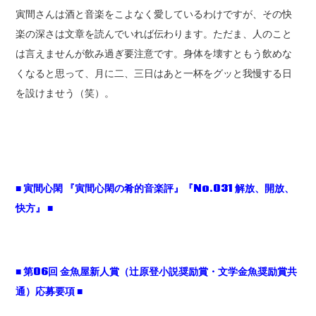
寅間さんは酒と音楽をこよなく愛しているわけですが、その快
楽の深さは文章を読んでいれば伝わります。ただま、人のこと
は言えませんが飲み過ぎ要注意です。身体を壊すともう飲めな
くなると思って、月に二、三日はあと一杯をグッと我慢する日
を設けませう（笑）。
■
寅間心閑
『寅間心閑の肴的音楽評』『No.031
解放、開放、
快方』 ■
■
第06
回
金魚屋新人賞（辻原登小説奨励賞・文学金魚奨励賞共
通）応募要項
■