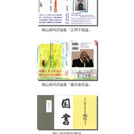
鶴山裕司評論集『正岡子規論』
鶴山裕司評論集『夏目漱石論』