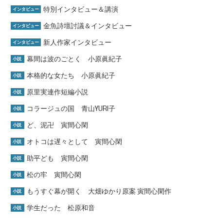
特別インタビュー＆講演
インタビュー
金魚詩壇討議＆インタビュー
インタビュー
新人作家インタビュー
インタビュー
幕間は波のごとく 小原眞紀子
小説
本格的な女たち 小原眞紀子
小説
原里実連作短編小説
小説
コラージュの国 青山YURI子
小説
ど、泥卍 寅間心閑
小説
オトコは遅々として 寅間心閑
小説
助平ども 寅間心閑
小説
松の牢 寅間心閑
小説
もうすぐ幕が開く 大畑ゆかり原案 寅間心閑作
小説
学生だった 松原和音
小説