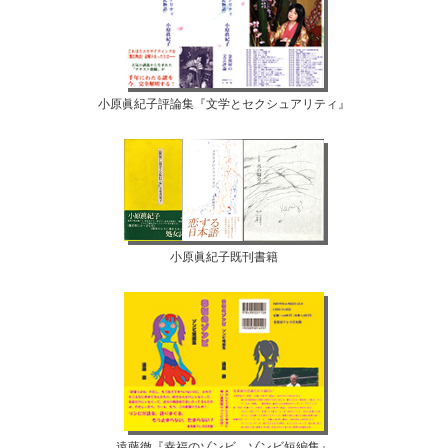
小原眞紀子評論集『文学とセクシュアリティ』
小原眞紀子既刊書籍
遠藤徹『幸福のゾンビ ゾンビ短編集』