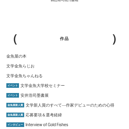
鶴山裕司既刊書籍
作品
金魚屋の本
文学金魚らじお
文学金魚ちゃんねる
文学金魚大学校セミナー
イベント
安井浩司墨書展
イベント
文学新人賞のすべて―作家デビューのための心得
金魚屋新人賞
応募要項＆選考経緯
金魚屋新人賞
Interview of Gold Fishes
インタビュー