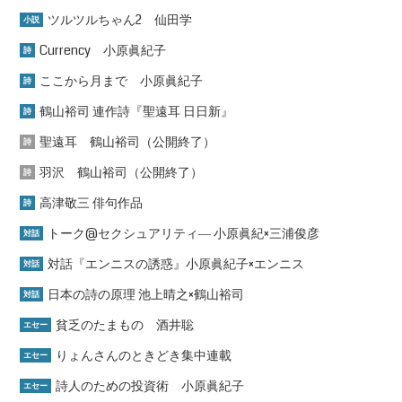
ツルツルちゃん2 仙田学
小説
Currency 小原眞紀子
詩
ここから月まで 小原眞紀子
詩
鶴山裕司 連作詩『聖遠耳 日日新』
詩
聖遠耳 鶴山裕司（公開終了）
詩
羽沢 鶴山裕司（公開終了）
詩
高津敬三 俳句作品
詩
トーク@セクシュアリティ― 小原眞紀×三浦俊彦
対話
対話『エンニスの誘惑』小原眞紀子×エンニス
対話
日本の詩の原理 池上晴之×鶴山裕司
対話
貧乏のたまもの 酒井聡
エセー
りょんさんのときどき集中連載
エセー
詩人のための投資術 小原眞紀子
エセー