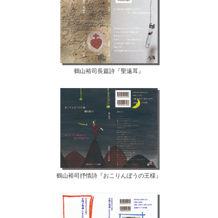
鶴山裕司長篇詩『聖遠耳』
鶴山裕司抒情詩『おこりんぼうの王様』