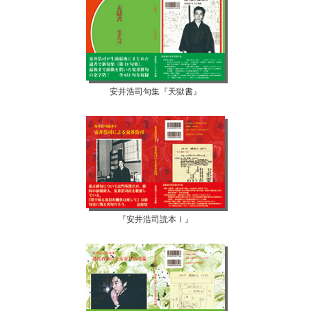
安井浩司句集『天獄書』
『安井浩司読本Ⅰ』