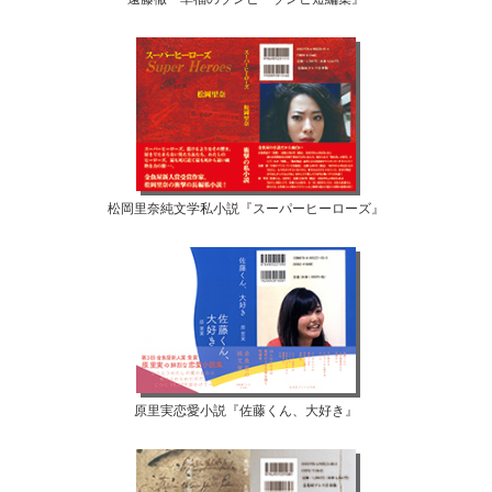
松岡里奈純文学私小説『スーパーヒーローズ』
原里実恋愛小説『佐藤くん、大好き』