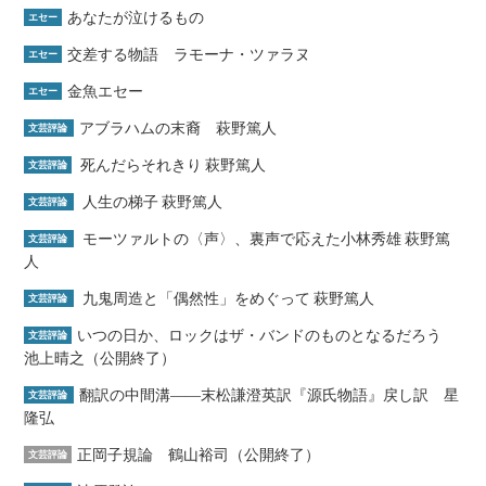
あなたが泣けるもの
エセー
交差する物語 ラモーナ・ツァラヌ
エセー
金魚エセー
エセー
アブラハムの末裔 萩野篤人
文芸評論
死んだらそれきり 萩野篤人
文芸評論
人生の梯子 萩野篤人
文芸評論
モーツァルトの〈声〉、裏声で応えた小林秀雄 萩野篤
文芸評論
人
九鬼周造と「偶然性」をめぐって 萩野篤人
文芸評論
いつの日か、ロックはザ・バンドのものとなるだろう
文芸評論
池上晴之（公開終了）
翻訳の中間溝――末松謙澄英訳『源氏物語』戻し訳 星
文芸評論
隆弘
正岡子規論 鶴山裕司（公開終了）
文芸評論