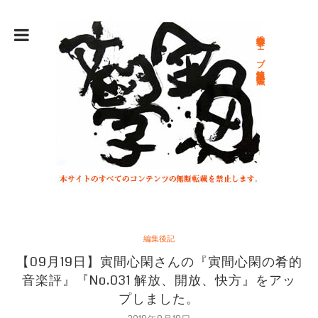
総合文学ウェブ情報誌 文学金魚
編集後記
【09月19日】寅間心閑さんの『寅間心閑の肴的
音楽評』『No.031 解放、開放、快方』をアッ
プしました。