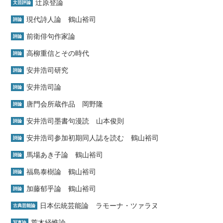
辻原登論
文芸評論
現代詩人論 鶴山裕司
詩論
前衛俳句作家論
詩論
高柳重信とその時代
詩論
安井浩司研究
詩論
安井浩司論
詩論
唐門会所蔵作品 岡野隆
詩論
安井浩司墨書句漫読 山本俊則
詩論
安井浩司参加初期同人誌を読む 鶴山裕司
詩論
馬場あき子論 鶴山裕司
詩論
福島泰樹論 鶴山裕司
詩論
加藤郁乎論 鶴山裕司
詩論
日本伝統芸能論 ラモーナ・ツァラヌ
古典芸能論
荒木経惟論
写真論