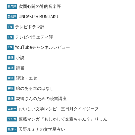
寅間心閑の肴的音楽評
音楽評
ONGAKU & BUNGAKU
音楽評
テレビドラマ評
TV
テレビバラエティ評
TV
YouTubeチャンネルレビュー
TV
小説
書評
詩書
書評
評論・エセー
書評
絵のある本のはなし
書評
親御さんのための読書講座
書評
おいしい文学レシピ 三日月クイイジーヌ
エセー
連載マンガ『もしかして文豪ちゃん？』りょん
マンガ
天野ルミナの文学星占い
星占い