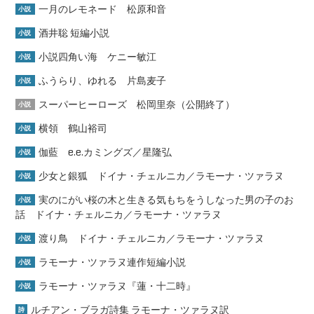
一月のレモネード 松原和音
小説
酒井聡 短編小説
小説
小説四角い海 ケニー敏江
小説
ふうらり、ゆれる 片島麦子
小説
スーパーヒーローズ 松岡里奈（公開終了）
小説
横領 鶴山裕司
小説
伽藍 e.e.カミングズ／星隆弘
小説
少女と銀狐 ドイナ・チェルニカ／ラモーナ・ツァラヌ
小説
実のにがい桜の木と生きる気もちをうしなった男の子のお
小説
話 ドイナ・チェルニカ／ラモーナ・ツァラヌ
渡り鳥 ドイナ・チェルニカ／ラモーナ・ツァラヌ
小説
ラモーナ・ツァラヌ連作短編小説
小説
ラモーナ・ツァラヌ『蓮・十二時』
小説
ルチアン・ブラガ詩集 ラモーナ・ツァラヌ訳
詩