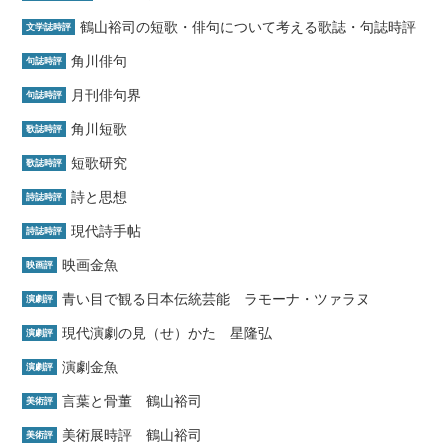
鶴山裕司の短歌・俳句について考える歌誌・句誌時評
文学誌時評
角川俳句
句誌時評
月刊俳句界
句誌時評
角川短歌
歌誌時評
短歌研究
歌誌時評
詩と思想
詩誌時評
現代詩手帖
詩誌時評
映画金魚
映画評
青い目で観る日本伝統芸能 ラモーナ・ツァラヌ
演劇評
現代演劇の見（せ）かた 星隆弘
演劇評
演劇金魚
演劇評
言葉と骨董 鶴山裕司
美術評
美術展時評 鶴山裕司
美術評