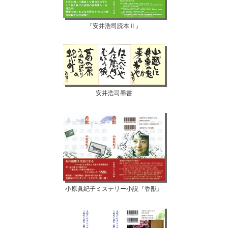
『安井浩司読本Ⅱ』
安井浩司墨書
小原眞紀子ミステリー小説『香獣』