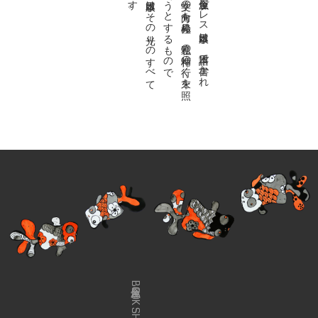
私達の
故郷は
日本語で
す
。
金魚屋プ
レ
ス
日本版は
、
日本語で
書か
れ
る
あ
ら
ゆ
る
文学の
方向を
見極め
、
私達の
精神の
行く
末を
照
ら
す
光り
を
見出そ
う
と
す
る
も
の
で
す
。
金魚屋プ
レ
ス
日本版は
そ
の
光り
の
す
べ
て
を
広義の
文学と
呼び
ま
す
金魚屋BOOK SHOP