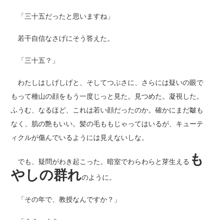
「三十五だったと思いますね」
若干自信なさげにそう答えた。
「三十五？」
わたしはしげしげと、そしてつぶさに、さらには疑いの眼で
もって種山の顔をもう一度じっと見た。見つめた。凝視した。
ふうむ、なるほど、これは若い顔だったのか。確かにまだ皺も
なく、肌の艶もいい。髪の毛ももじゃってはいるが、キューテ
ィクルが傷んでいるようには見えないしな。
も
でも、疑問がわき起こった。暗室でわらわらと芽生える
やしの群れ
のように。
「その年で、教授なんですか？」