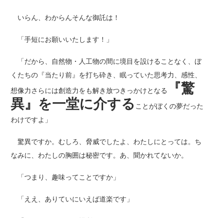
いらん、わからんそんな御託は！
「手短にお願いいたします！」
「だから、自然物・人工物の間に境目を設けることなく、ぼ
くたちの『当たり前』を打ち砕き、眠っていた思考力、感性、
『驚
想像力さらには創造力をも解き放つきっかけとなる
異』を一堂に介する
ことがぼくの夢だった
わけですよ」
驚異ですか。むしろ、脅威でしたよ、わたしにとっては。ち
なみに、わたしの胸囲は秘密です。あ、聞かれてないか。
「つまり、趣味ってことですか」
「ええ、ありていにいえば道楽です」