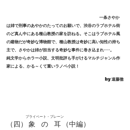
一条さやか
は姉で刑事のあやかのたってのお願いで、渋谷のラブホテル街
のど真ん中にある種山教授の家を訪ねる。そこはラブホテル風
の建物だが奇妙な博物館で、種山教授は奇妙に高い知性の持ち
主で、さやかは姉が担当する奇妙な事件に巻き込まれ･･･。
純文学からホラー小説、文明批評も手がけるマルチジャンル作
家による、かる～くて重いラノベ小説！
by 遠藤徹
プライベート・プレーン
（四）
象の耳
（中編）