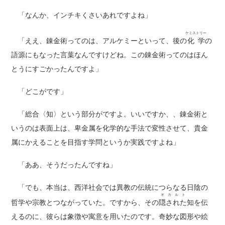
「なんか、インチキくさいあれですよね」
ケミストリー
「ええ、錬金術ってのは、アルケミーといって、後の
化学
の
語源にもなった言葉なんですけどね。この錬金術ってのはほん
とうにすごかったんですよ」
「どこがです」
「総合〈知〉という部分がですよ。いいですか、、錬金術と
いうのは表面上は、卑金属を化学的な手法で変性させて、貴金
属にかえることを目指す学問というか実践ですよね」
「ああ、そうだったんですね」
「でも、本当は、西洋社会では異教の伝統につらなる日陰の
オカルト
哲学や宗教とつながっていた。ですから、その
隠された
知を伝
えるのに、彼らは象徴や寓意を用いたのです。奇妙な図形や絵