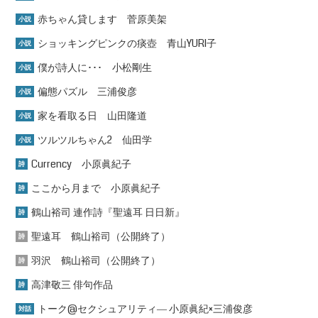
赤ちゃん貸します 菅原美架
小説
ショッキングピンクの痰壺 青山YURI子
小説
僕が詩人に･･･ 小松剛生
小説
偏態パズル 三浦俊彦
小説
家を看取る日 山田隆道
小説
ツルツルちゃん2 仙田学
小説
Currency 小原眞紀子
詩
ここから月まで 小原眞紀子
詩
鶴山裕司 連作詩『聖遠耳 日日新』
詩
聖遠耳 鶴山裕司（公開終了）
詩
羽沢 鶴山裕司（公開終了）
詩
高津敬三 俳句作品
詩
トーク@セクシュアリティ― 小原眞紀×三浦俊彦
対話