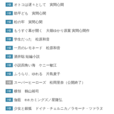
オトコは遅々として 寅間心閑
小説
助平ども 寅間心閑
小説
松の牢 寅間心閑
小説
もうすぐ幕が開く 大畑ゆかり原案 寅間心閑作
小説
学生だった 松原和音
小説
一月のレモネード 松原和音
小説
酒井聡 短編小説
小説
小説四角い海 ケニー敏江
小説
ふうらり、ゆれる 片島麦子
小説
スーパーヒーローズ 松岡里奈（公開終了）
小説
横領 鶴山裕司
小説
伽藍 e.e.カミングズ／星隆弘
小説
少女と銀狐 ドイナ・チェルニカ／ラモーナ・ツァラヌ
小説