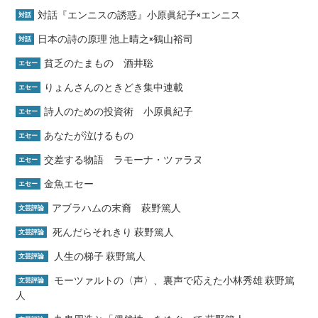
対話『エンニスの誘惑』小原眞紀子×エンニス
対話
日本の詩の原理 池上晴之×鶴山裕司
対話
貧乏のたまもの 酒井聡
エセー
りょんさんのときどき集中連載
エセー
詩人のための投資術 小原眞紀子
エセー
あなたが泣けるもの
エセー
交差する物語 ラモーナ・ツァラヌ
エセー
金魚エセー
エセー
アブラハムの末裔 萩野篤人
文芸評論
死んだらそれきり 萩野篤人
文芸評論
人生の梯子 萩野篤人
文芸評論
モーツァルトの〈声〉、裏声で応えた小林秀雄 萩野篤
文芸評論
人