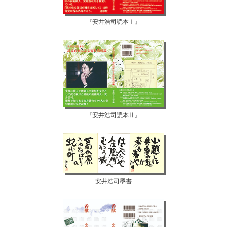
『安井浩司読本Ⅰ』
『安井浩司読本Ⅱ』
安井浩司墨書