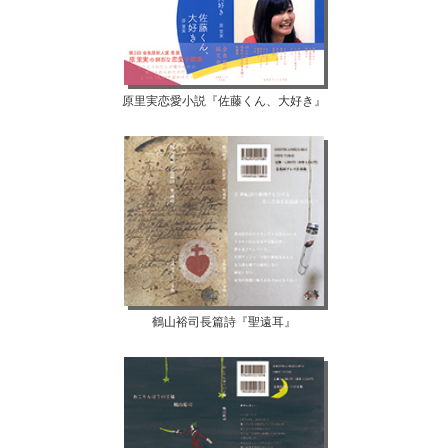
原里実恋愛小説『佐藤くん、大好き』
鶴山裕司長篇詩『聖遠耳』