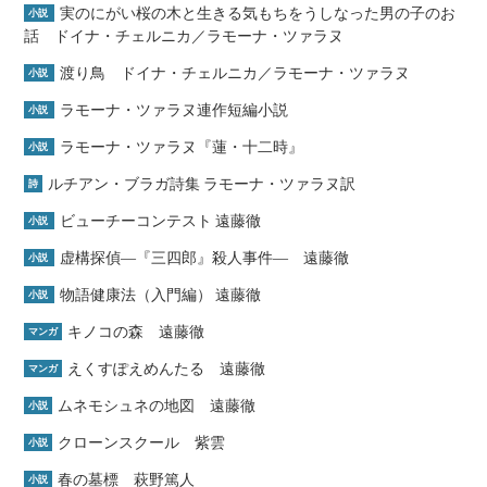
実のにがい桜の木と生きる気もちをうしなった男の子のお
小説
話 ドイナ・チェルニカ／ラモーナ・ツァラヌ
渡り鳥 ドイナ・チェルニカ／ラモーナ・ツァラヌ
小説
ラモーナ・ツァラヌ連作短編小説
小説
ラモーナ・ツァラヌ『蓮・十二時』
小説
ルチアン・ブラガ詩集 ラモーナ・ツァラヌ訳
詩
ビューチーコンテスト 遠藤徹
小説
虚構探偵―『三四郎』殺人事件― 遠藤徹
小説
物語健康法（入門編） 遠藤徹
小説
キノコの森 遠藤徹
マンガ
えくすぽえめんたる 遠藤徹
マンガ
ムネモシュネの地図 遠藤徹
小説
クローンスクール 紫雲
小説
春の墓標 萩野篤人
小説