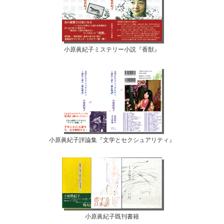
小原眞紀子ミステリー小説『香獣』
小原眞紀子評論集『文学とセクシュアリティ』
小原眞紀子既刊書籍