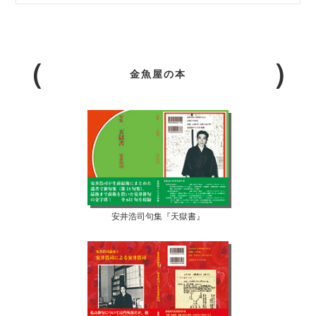
金魚屋の本
安井浩司句集『天獄書』