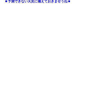
■ 予測できない天災に備えておきませうね ■