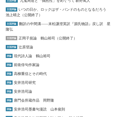
九鬼周造と「偶然性」をめぐって 萩野篤人
文芸評論
いつの日か、ロックはザ・バンドのものとなるだろう
文芸評論
池上晴之（公開終了）
翻訳の中間溝――末松謙澄英訳『源氏物語』戻し訳 星
文芸評論
隆弘
正岡子規論 鶴山裕司（公開終了）
文芸評論
辻原登論
文芸評論
現代詩人論 鶴山裕司
詩論
前衛俳句作家論
詩論
高柳重信とその時代
詩論
安井浩司研究
詩論
安井浩司論
詩論
唐門会所蔵作品 岡野隆
詩論
安井浩司墨書句漫読 山本俊則
詩論