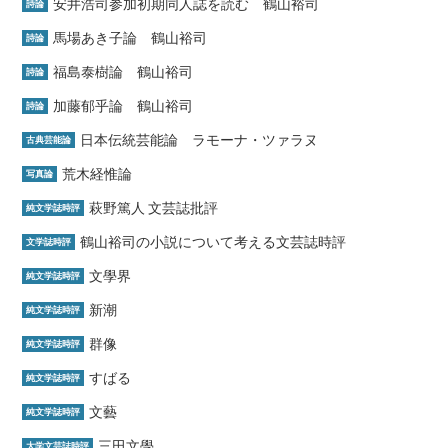
安井浩司参加初期同人誌を読む 鶴山裕司
詩論
馬場あき子論 鶴山裕司
詩論
福島泰樹論 鶴山裕司
詩論
加藤郁乎論 鶴山裕司
詩論
日本伝統芸能論 ラモーナ・ツァラヌ
古典芸能論
荒木経惟論
写真論
萩野篤人 文芸誌批評
純文学誌時評
鶴山裕司の小説について考える文芸誌時評
文学誌時評
文學界
純文学誌時評
新潮
純文学誌時評
群像
純文学誌時評
すばる
純文学誌時評
文藝
純文学誌時評
三田文學
大学文芸誌時評