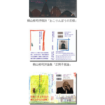
鶴山裕司抒情詩『おこりんぼうの王様』
鶴山裕司評論集『正岡子規論』