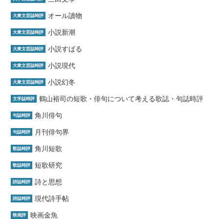
オール讀物
大衆文芸誌時評
小説新潮
大衆文芸誌時評
小説すばる
大衆文芸誌時評
小説現代
大衆文芸誌時評
小説幻冬
大衆文芸誌時評
鶴山裕司の短歌・俳句について考える歌誌・句誌時評
文学誌時評
角川俳句
句誌時評
月刊俳句界
句誌時評
角川短歌
歌誌時評
短歌研究
歌誌時評
詩と思想
詩誌時評
現代詩手帖
詩誌時評
映画金魚
映画評