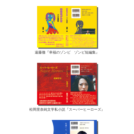
遠藤徹『幸福のゾンビ ゾンビ短編集』
松岡里奈純文学私小説『スーパーヒーローズ』