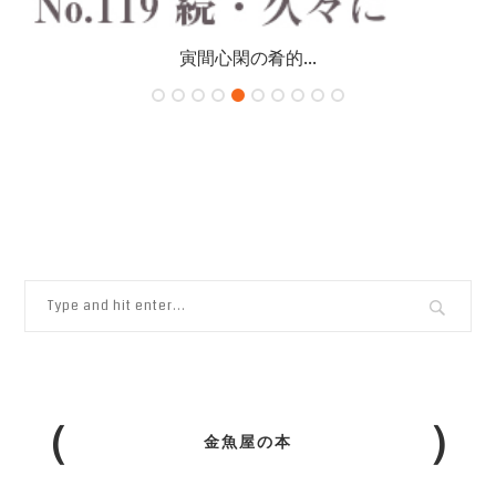
寅間心閑の肴的...
金魚屋の本