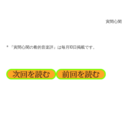
寅間心閑
* 『寅間心閑の肴的音楽評』は毎月10日掲載です。