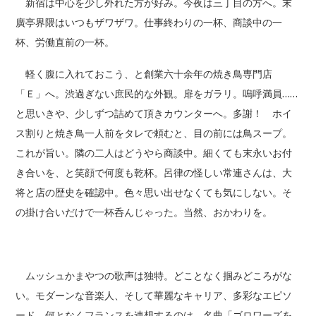
新宿は中心を少し外れた方が好み。今夜は三丁目の方へ。末
廣亭界隈はいつもザワザワ。仕事終わりの一杯、商談中の一
杯、労働直前の一杯。
軽く腹に入れておこう、と創業六十余年の焼き鳥専門店
「Ｅ」へ。渋過ぎない庶民的な外観。扉をガラリ。嗚呼満員……
と思いきや、少しずつ詰めて頂きカウンターへ。多謝！ ホイ
ス割りと焼き鳥一人前をタレで頼むと、目の前には鳥スープ。
これが旨い。隣の二人はどうやら商談中。細くても末永いお付
き合いを、と笑顔で何度も乾杯。呂律の怪しい常連さんは、大
将と店の歴史を確認中。色々思い出せなくても気にしない。そ
の掛け合いだけで一杯呑んじゃった。当然、おかわりを。
ムッシュかまやつの歌声は独特。どことなく掴みどころがな
い。モダーンな音楽人、そして華麗なキャリア、多彩なエピソ
ード。何となくフランスを連想するのは、名曲「ゴロワーズを