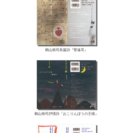
鶴山裕司長篇詩『聖遠耳』
鶴山裕司抒情詩『おこりんぼうの王様』