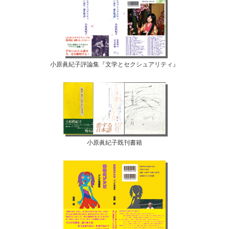
小原眞紀子評論集『文学とセクシュアリティ』
小原眞紀子既刊書籍