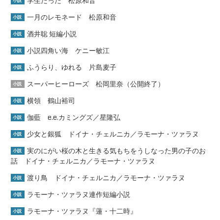
学生だった 松原和音
小説
一月のレモネード 松原和音
小説
酒井聡 短編小説
小説
小説四角い海 ケニー敏江
小説
ふうらり、ゆれる 片島麦子
小説
スーパーヒーローズ 松岡里奈（公開終了）
小説
横領 鶴山裕司
小説
伽藍 e.e.カミングズ／星隆弘
小説
少女と銀狐 ドイナ・チェルニカ／ラモーナ・ツァラヌ
小説
実のにがい桜の木と生きる気もちをうしなった男の子のお
小説
話 ドイナ・チェルニカ／ラモーナ・ツァラヌ
渡り鳥 ドイナ・チェルニカ／ラモーナ・ツァラヌ
小説
ラモーナ・ツァラヌ連作短編小説
小説
ラモーナ・ツァラヌ『蓮・十二時』
小説