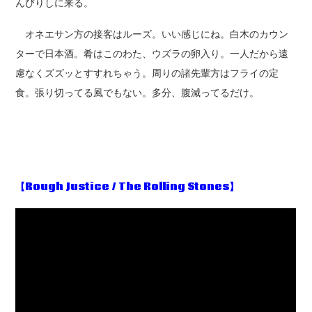
んびりしに来る。
オネエサン方の接客はルーズ。いい感じにね。白木のカウン
ターで日本酒。肴はこのわた、ウズラの卵入り。一人だから遠
慮なくズズッとすすれちゃう。周りの諸先輩方はフライの定
食。張り切ってる風でもない。多分、腹減ってるだけ。
【Rough Justice / The Rolling Stones
】