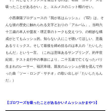
吸ったことがあるかい」と、エルメスのニット帽のせい。
小西康陽プロデュースの『我が名はムッシュ』（’02）は、そ
んな彼の歴史に触れられる文字どおりの「アルバム」。当時六
十三歳の本人や盟友・堺正章のトークも交えつつ、の軽妙な構
成がとてもムッシュ的。知らない人にこそ聴いてほしい、意義
あるリミックス。そして最後を締め括るのは本人の「たいした
もんだ」という一言。（これは意味あるサンプリング。約半世
紀前、テスト走行中の事故により、二十五歳で亡くなったパリ
生まれのレーサー、福沢幸雄。親友のムッシュが彼を偲んで作
った曲「ソー・ロング・サチオ」の歌い出しが「たいしたもん
だ」）
【ゴロワーズを吸ったことがあるかい /
ムッシュかまやつ】