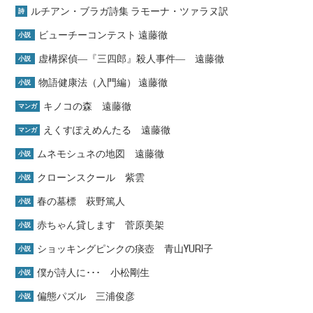
ルチアン・ブラガ詩集 ラモーナ・ツァラヌ訳
詩
ビューチーコンテスト 遠藤徹
小説
虚構探偵―『三四郎』殺人事件― 遠藤徹
小説
物語健康法（入門編） 遠藤徹
小説
キノコの森 遠藤徹
マンガ
えくすぽえめんたる 遠藤徹
マンガ
ムネモシュネの地図 遠藤徹
小説
クローンスクール 紫雲
小説
春の墓標 萩野篤人
小説
赤ちゃん貸します 菅原美架
小説
ショッキングピンクの痰壺 青山YURI子
小説
僕が詩人に･･･ 小松剛生
小説
偏態パズル 三浦俊彦
小説