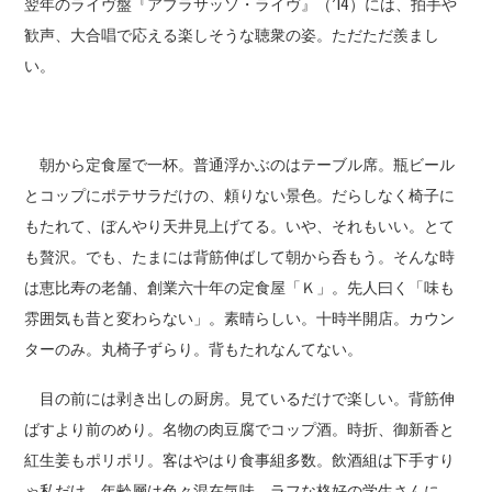
翌年のライヴ盤『アブラサッソ・ライヴ』（’14）には、拍手や
歓声、大合唱で応える楽しそうな聴衆の姿。ただただ羨まし
い。
朝から定食屋で一杯。普通浮かぶのはテーブル席。瓶ビール
とコップにポテサラだけの、頼りない景色。だらしなく椅子に
もたれて、ぼんやり天井見上げてる。いや、それもいい。とて
も贅沢。でも、たまには背筋伸ばして朝から呑もう。そんな時
は恵比寿の老舗、創業六十年の定食屋「Ｋ」。先人曰く「味も
雰囲気も昔と変わらない」。素晴らしい。十時半開店。カウン
ターのみ。丸椅子ずらり。背もたれなんてない。
目の前には剥き出しの厨房。見ているだけで楽しい。背筋伸
ばすより前のめり。名物の肉豆腐でコップ酒。時折、御新香と
紅生姜もポリポリ。客はやはり食事組多数。飲酒組は下手すり
ゃ私だけ。年齢層は色々混在気味。ラフな格好の学生さんに、