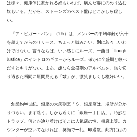
は様々。健康体に惹かれる奴もいれば、病んだ姿にのめり込む
奴もいる。だから、ストーンズのベスト盤はどこかしら虚し
い。
『ア・ビガー・バン』（’05）は、メンバーの平均年齢が六十
を越えてからのリリース。ちょっと嘘みたい。別に若々しいわ
けではない。言うならば、いい感じにルーズ。一曲目「Rough
Justice」のイントロのギターからルーズ。確かに全盛期と較べ
だすとキリがない。まあ、嫌なら全盛期のアルバムを。張り切
り過ぎた瞬間に垣間見える「皺」が、微笑ましくも格好いい。
創業約半世紀、銀座の大衆割烹「Ｓ」銀座店は、場所が分か
りづらい。まず迷う。しかも近くに「銀座一丁目店」。巧妙な
トラップ。何とか辿り着けばそこは人気店の性、相席上等。カ
ウンターが空いてなければ、笑顔で一礼、即退散。此方にはの