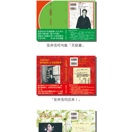
安井浩司句集『天獄書』
『安井浩司読本Ⅰ』