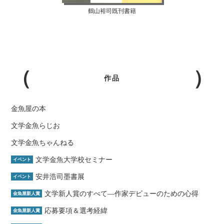
鶴山裕司既刊書籍
作品
金魚屋の本
文学金魚らじお
文学金魚ちゃんねる
文学金魚大学校セミナー
イベント
安井浩司墨書展
イベント
文学新人賞のすべて―作家デビューのための心得
金魚屋新人賞
応募要項＆選考経緯
金魚屋新人賞