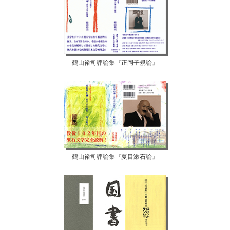
鶴山裕司評論集『正岡子規論』
鶴山裕司評論集『夏目漱石論』