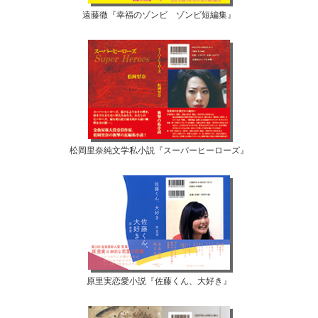
遠藤徹『幸福のゾンビ ゾンビ短編集』
松岡里奈純文学私小説『スーパーヒーローズ』
原里実恋愛小説『佐藤くん、大好き』