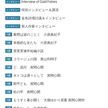
Interview of Gold Fishes
インタビュー
特別インタビュー＆講演
インタビュー
金魚詩壇討議＆インタビュー
インタビュー
新人作家インタビュー
インタビュー
幕間は波のごとく 小原眞紀子
小説
本格的な女たち 小原眞紀子
小説
原里実連作短編小説
小説
コラージュの国 青山YURI子
小説
ど、泥卍 寅間心閑
小説
オトコは遅々として 寅間心閑
小説
助平ども 寅間心閑
小説
松の牢 寅間心閑
小説
もうすぐ幕が開く 大畑ゆかり原案 寅間心閑作
小説