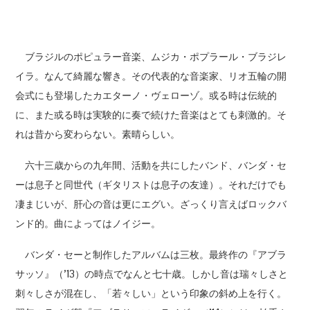
ブラジルのポピュラー音楽、ムジカ・ポプラール・ブラジレ
イラ。なんて綺麗な響き。その代表的な音楽家、リオ五輪の開
会式にも登場したカエターノ・ヴェローゾ。或る時は伝統的
に、また或る時は実験的に奏で続けた音楽はとても刺激的。そ
れは昔から変わらない。素晴らしい。
六十三歳からの九年間、活動を共にしたバンド、バンダ・セ
ーは息子と同世代（ギタリストは息子の友達）。それだけでも
凄まじいが、肝心の音は更にエグい。ざっくり言えばロックバ
ンド的。曲によってはノイジー。
バンダ・セーと制作したアルバムは三枚。最終作の『アブラ
サッソ』（’13）の時点でなんと七十歳。しかし音は瑞々しさと
刺々しさが混在し、「若々しい」という印象の斜め上を行く。