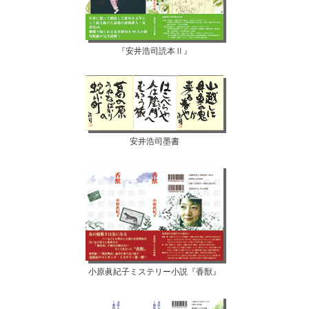
『安井浩司読本Ⅱ』
安井浩司墨書
小原眞紀子ミステリー小説『香獣』