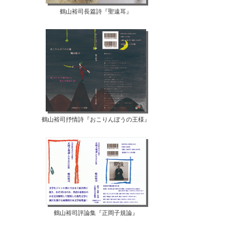
鶴山裕司長篇詩『聖遠耳』
鶴山裕司抒情詩『おこりんぼうの王様』
鶴山裕司評論集『正岡子規論』