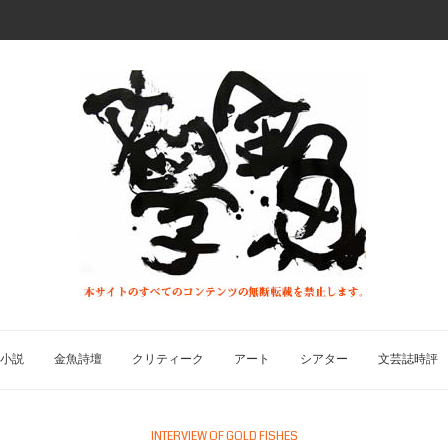
小説
金魚詩壇
クリティーク
アート
シアター
文芸誌時評
INTERVIEW OF GOLD FISHES