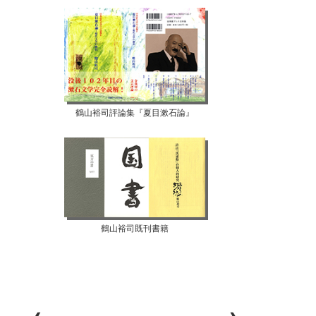
鶴山裕司評論集『夏目漱石論』
鶴山裕司既刊書籍