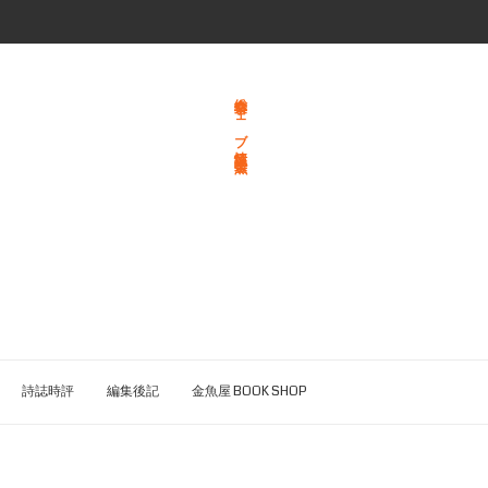
総合文学ウェブ情報誌 文学金魚
詩誌時評
編集後記
金魚屋 BOOK SHOP