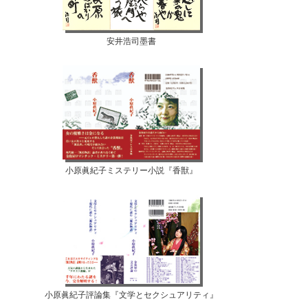
安井浩司墨書
小原眞紀子ミステリー小説『香獣』
小原眞紀子評論集『文学とセクシュアリティ』