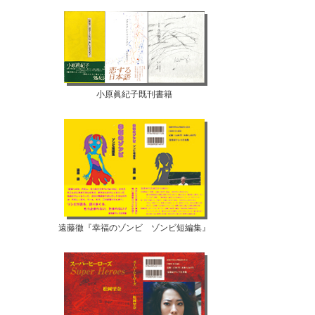
小原眞紀子既刊書籍
遠藤徹『幸福のゾンビ ゾンビ短編集』