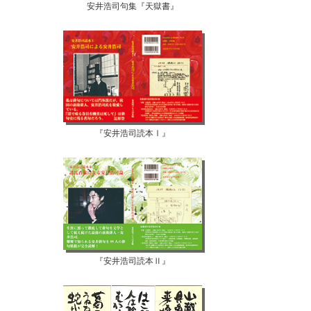
安井浩司句集『天獄書』
『安井浩司読本Ⅰ』
『安井浩司読本Ⅱ』