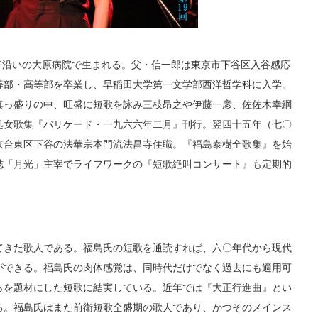
ガード沿いの大原病院で生まれる。父・信一郎は東京市下谷区入谷感応
等部・高等部を卒業し、早稲田大学第一文学部西洋哲学科に入学。
真っ盛りの中、旺盛に短歌を詠み三枝昂之や伊藤一彦、佐佐木幸綱
処女歌集『バリケード・一九六六年二月』刊行。翌四十五年（七〇
京台東区下谷の法華宗本門流法昌寺住職。『福島泰樹全歌集』を始
誌「月光」主宰でライフワークの『短歌絶叫コンサート』も定期的
てきた歌人である。福島氏の短歌を通読すれば、六〇年代から現代
ができる。福島氏の肉体感覚は、同時代だけでなく過去にも適用可
らを題材にした短歌に結実している。近年では『大正行進曲』とい
る。福島氏はまた前衛短歌全盛期の歌人であり、かつそのメインス