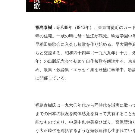
福島泰樹
：昭和18年（1943年）、東京御徒町の
寺の住職。一歳の時に母・道江が病死。駒込学園中
早稲田短歌会に入会し短歌を作り始める。早大闘争
らと交流する。昭和四十四年（一九六九年）十月、
年）の出版記念会で初めて自作短歌を朗読する。東
め、歌集・歌論集・エッセイ集を旺盛に執筆中。歌
に開催している。
福島泰樹氏は一九六〇年代から同時代を誠実に歌っ
までの日本の状況を肉体感覚を持って共有すること
能なものであり、中原中也や美空ひばり、宮沢賢治
う大正時代を総括するような短歌連作も生まれてい