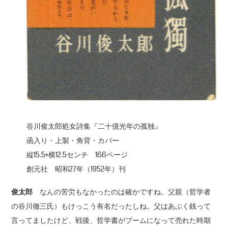
谷川俊太郎処女詩集『二十億光年の孤独』
函入り・上製・角背・カバー
縦15.5×横12.5センチ 166ページ
創元社 昭和27年（1952年）刊
俊太郎
なんの苦労もなかったのは確かですね。父親（哲学者
の谷川徹三氏）もけっこう有名だったしね。父はあぶく銭って
言ってましたけど、戦後、哲学書がブームになって売れた時期