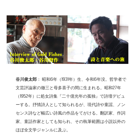
谷川俊太郎
： 昭和6年（1931年）生、令和6年没。哲学者で
文芸評論家の徹三と母多喜子の間に生まれる。昭和27年
（1952年）に処女詩集『二十億光年の孤独』で詩壇デビュ
ーする。抒情詩人として知られるが、現代詩や童謡、ノン
センス詩など幅広い詩風の作品をてがける。翻訳家、作詞
家、童話作家としても知られ、その執筆範囲は小説以外の
ほぼ全文学ジャンルに及ぶ。