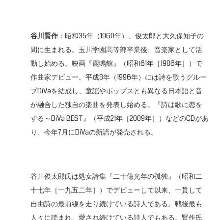
谷川賢作
：昭和35年（1960年）、俊太郎と大久保知子の
間に生まれる。玉川学園高等部卒業後、音楽家として活
動し始める。映画『鹿鳴館』（昭和61年［1986年］）で
作曲家デビュー。平成8年（1996年）には詩を歌うグルー
プDiVaを結成し、童謡やポップスとも異なる日本語と音
が融合した独自の楽曲を発表し始める。『詩は歌に恋を
する～DiVa BEST』（平成21年［2009年］）などのCDがあ
り、今年7月にDiVaの新譜が発売される。
谷川俊太郎氏は処女詩集『二十億光年の孤独』（昭和二
十七年［一九五二年］）でデビューして以来、一貫して
自由詩の最前線を走り続けている詩人である。戦後最も
人々に読まれ、愛され続けている詩人でもある。賢作氏