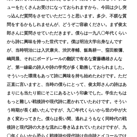
ューをたくさんお受けになっておられますから、今回は少し突
っ込んだ質問をさせていただこうと思います。多少、不躾な質
問をするかもしれませんが、どうぞご容赦ください。まず俊太
郎さんに質問させていただきます。僕らは一九八〇年代くらい
から詩に興味を持った世代です。僕は明治大学出身なんです
が、当時明治には入沢康夫、渋沢孝輔、飯島耕一、窪田般彌、
嶋岡晨、それにボードレールの翻訳で有名な齋藤磯雄さんな
ど、第一線級の詩人や詩の学究が多く勤務しておられました。
そういった環境もあって詩に興味を持ち始めたわけです。ただ
正直に言いますと、当時の僕らにとって、俊太郎さんの詩はあ
まりにも当たり前にそこにあるという印象でした。学生たちは
もっと難しい戦後詩や現代詩に惹かれていたわけです。そうい
う時期が長く続いたんですが、九〇年代くらいから世の中が大
きく変わってきた。僕らは長い間、逃れようもなく同時代の戦
後詩と現代詩の大きな流れに巻き込まれていたわけですが、九
〇年くらいから恐らく戦後詩や現代詩は自由詩とイコールでは