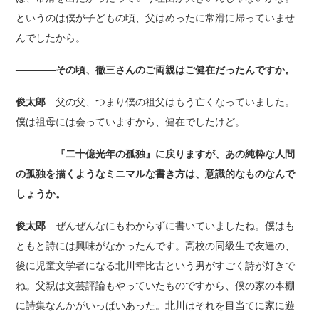
というのは僕が子どもの頃、父はめったに常滑に帰っていませ
んでしたから。
――――その頃、徹三さんのご両親はご健在だったんですか。
俊太郎
父の父、つまり僕の祖父はもう亡くなっていました。
僕は祖母には会っていますから、健在でしたけど。
――――『二十億光年の孤独』に戻りますが、あの純粋な人間
の孤独を描くようなミニマルな書き方は、意識的なものなんで
しょうか。
俊太郎
ぜんぜんなにもわからずに書いていましたね。僕はも
ともと詩には興味がなかったんです。高校の同級生で友達の、
後に児童文学者になる北川幸比古という男がすごく詩が好きで
ね。父親は文芸評論もやっていたものですから、僕の家の本棚
に詩集なんかがいっぱいあった。北川はそれを目当てに家に遊