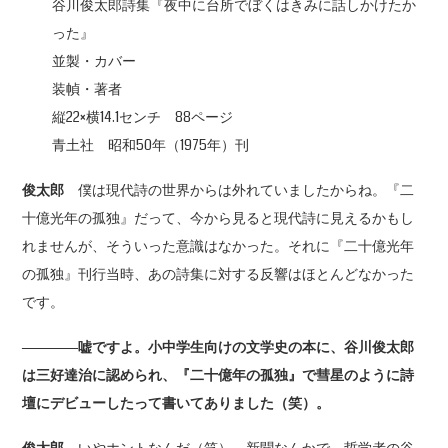
谷川俊太郎詩集『夜中に台所でぼくはきみに話しかけたか
った』
並製・カバー
装幀・著者
縦22×横14.1センチ 88ページ
青土社 昭和50年（1975年）刊
俊太郎
僕は現代詩の世界からは外れていましたからね。『二
十億光年の孤独』だって、今から見ると現代詩に見えるかもし
れませんが、そういった意識はなかった。それに『二十億光年
の孤独』刊行当時、あの詩集に対する反響はほとんどなかった
です。
――――嘘ですよ。小中学生向けの文学史の本に、谷川俊太郎
は三好達治に認められ、『二十億年の孤独』で彗星のように詩
壇にデビューしたって書いてありました（笑）。
俊太郎
いやホントなんだ（笑）。新聞なんかで、哲学者の谷