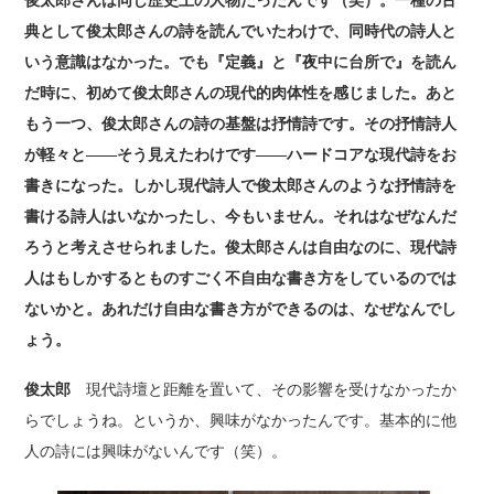
俊太郎さんは同じ歴史上の人物だったんです（笑）。一種の古
典として俊太郎さんの詩を読んでいたわけで、同時代の詩人と
いう意識はなかった。でも『定義』と『夜中に台所で』を読ん
だ時に、初めて俊太郎さんの現代的肉体性を感じました。あと
もう一つ、俊太郎さんの詩の基盤は抒情詩です。その抒情詩人
が軽々と――そう見えたわけです――ハードコアな現代詩をお
書きになった。しかし現代詩人で俊太郎さんのような抒情詩を
書ける詩人はいなかったし、今もいません。それはなぜなんだ
ろうと考えさせられました。俊太郎さんは自由なのに、現代詩
人はもしかするとものすごく不自由な書き方をしているのでは
ないかと。あれだけ自由な書き方ができるのは、なぜなんでし
ょう。
俊太郎
現代詩壇と距離を置いて、その影響を受けなかったか
らでしょうね。というか、興味がなかったんです。基本的に他
人の詩には興味がないんです（笑）。