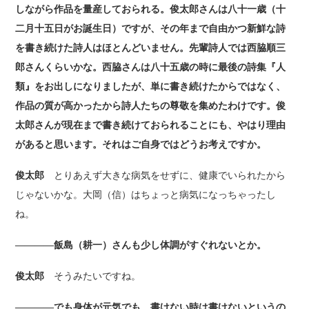
しながら作品を量産しておられる。俊太郎さんは八十一歳（十
二月十五日がお誕生日）ですが、その年まで自由かつ新鮮な詩
を書き続けた詩人はほとんどいません。先輩詩人では西脇順三
郎さんくらいかな。西脇さんは八十五歳の時に最後の詩集『人
類』をお出しになりましたが、単に書き続けたからではなく、
作品の質が高かったから詩人たちの尊敬を集めたわけです。俊
太郎さんが現在まで書き続けておられることにも、やはり理由
があると思います。それはご自身ではどうお考えですか。
俊太郎
とりあえず大きな病気をせずに、健康でいられたから
じゃないかな。大岡（信）はちょっと病気になっちゃったし
ね。
――――飯島（耕一）さんも少し体調がすぐれないとか。
俊太郎
そうみたいですね。
――――でも身体が元気でも、書けない時は書けないというの