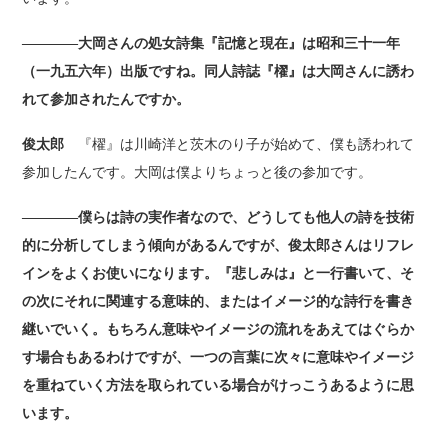
――――大岡さんの処女詩集『記憶と現在』は昭和三十一年
（一九五六年）出版ですね。同人詩誌『櫂』は大岡さんに誘わ
れて参加されたんですか。
俊太郎
『櫂』は川崎洋と茨木のり子が始めて、僕も誘われて
参加したんです。大岡は僕よりちょっと後の参加です。
――――僕らは詩の実作者なので、どうしても他人の詩を技術
的に分析してしまう傾向があるんですが、俊太郎さんはリフレ
インをよくお使いになります。『悲しみは』と一行書いて、そ
の次にそれに関連する意味的、またはイメージ的な詩行を書き
継いでいく。もちろん意味やイメージの流れをあえてはぐらか
す場合もあるわけですが、一つの言葉に次々に意味やイメージ
を重ねていく方法を取られている場合がけっこうあるように思
います。