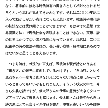
なく、将来的にはある時代特有の書き方として相対化されるだ
ろうという流れが見えてきたわけです。それは二〇〇〇年紀に
入って動かしがたい流れになったと思います。戦後詩や現代詩
の技法などは受け継ぐことができますが、もはやその思想（世
界認識方法）で現代社会を表現することはできない。実際、詩
の世界はかつてないほど低調になっています。現代は、二〇世
紀後半の詩の技法や思想の、長い長い崩壊・解体期にあるので
はないかと思うことさえあります。
つまり詩は、状況的に言えば、戦後詩や現代詩というある
〝書き方〟の限界に直面しているわけです。〝自由詩〟という
原点をもう一度考え直さなければならない地点に差しかかって
いると言ってもいいかもしれません。そういう状況の中で、今
さら失礼な話ですが、俊太郎さんの仕事の意義が大きくクロー
ズアップされて来るのを感じます。俊太郎さんは最初から自由
詩の原点とでも言うべき作品を書き、現在も高いレベルを維持