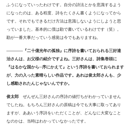
ふうになっていったわけです。自分の詩法とかを意識するよう
になったのは、ある程度、詩をたくさん書くようになってから
です。それでもできるだけ方法は意識しないようにしようと思
っていました。基本的に僕は勘で書いているわけです（笑）。
勘が一番大事だっていう感覚は今でもありますね。
――――『二十億光年の孤独』に序詩を書いておられる三好達
治さんは、お父様の紹介ですよね。三好さんは、詩集巻頭に
『はるかな国から─序にかえて』という序詩を書いておられます
が、力の入った素晴らしい作品です。あれは俊太郎さんも、少
し感動されたんじゃないんですか。
俊太郎
ぜんぜん三好さんの序詩の値打ちがわかっていません
でしたね。もちろん三好さんの原稿は今でも大事に取ってあり
ますが、ああいう序詩をいただくことが、どんなに大変なこと
なのかは、当時はわかっていなかったです。