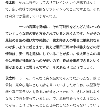
俊太郎
それは詩型としてのリフレインという意味ではなく
て、広い意味での内容的なリフレインってことですよね。それ
は自分では意識していませんねぇ。
――――一つの言葉を発端に、その可能性をどんどん追いつめ
ていくような詩の書き方をされていると思うんです。ただその
最初の言葉の選び方や発想が、俊太郎さんの場合は抽象的なも
のが多いように感じます。例えば黒田三郎や中桐雅夫などの抒
情詩は、実生活を題材にしていることが多い。俊太郎さんの場
合は発想が抽象的なものが多いので、作品を量産できるという
面があるように思うんですが、そのあたりはどうでしょう。
俊太郎
うーん、そんなに突き詰めて考えてなかったな。僕は
最初、完全な趣味として詩を書いていましたからね。模型飛行
機や真空管ラジオを作るのが好きだったので、それと同じよう
な感じで詩も作っていました。で、原稿料をもらうようになっ
てから、これはちゃんとした仕事にしなきゃならないっていう