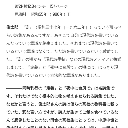
縦21×横12.8センチ 154ページ
思潮社 昭和55年（1980年）刊
俊太郎
『21』（昭和三十七年［一九六二年］）っていう薄っぺ
らい詩集があるんですが、あそこで自分は現代詩を書いている
んだっていう意識が芽生えました。それまでは現代詩を書いて
いるという意識はなくて、ただ詩を書いているという感覚でし
た。『21』の頃から『現代詩手帖』などの現代詩メディアと接近
しまして、『定義』と『夜中に台所で』の頃には、はっきり現
代詩を書いているという方法的な意識がありました。
――――同時刊行の『定義』と『夜中に台所で』は名詩集で
す。それだけでなく根本的に物を考えさせられる詩集でした。
なぜかと言うと、俊太郎さんの詩は僕らの高校の教科書に載っ
ていた。変な言い方ですが、詩人が生きてご飯を食べているな
んて想像したことのない田舎の高校生にとっては、中原中也と