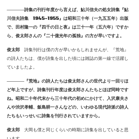
――――詩集の刊行年度から言えば、鮎川信夫の処女詩集『鮎
川信夫詩集 1945-1955』は昭和三十年（一九五五年）出版
で、田村隆一の『四千の日と夜』は三十一年（五六年）ですか
ら、俊太郎さんの『二十億光年の孤独』の方が早いですよ。
俊太郎
詩集刊行は僕の方が早いかもしれませんが、『荒地』
の詩人たちは、僕が詩集を出した頃には雑誌の第一線で活躍し
ていましたよ。
――――『荒地』の詩人たちは俊太郎さんの世代より一回りほ
ど年上ですが、詩集刊行年度は俊太郎さんたちとほぼ同時です
ね。昭和二十年代末から三十年代の初めにかけて、入沢康夫さ
んや渋沢孝輔、飯島耕一さんなどの、いわゆる現代詩派の詩人
たちもいっせいに詩集を刊行されていますから。
俊太郎
大岡も僕と同じくらいの時期に詩集を出していると思
います。