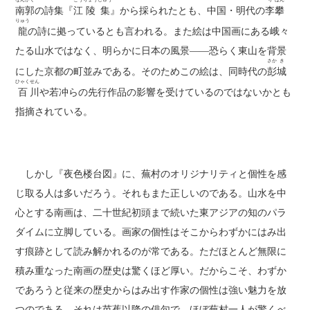
なん
かく
こう
りょう
しゅう
り
はん
南
郭
の詩集『
江
陵
集
』から採られたとも、中国・明代の
李
攀
りゅう
龍
の詩に拠っているとも言われる。また絵は中国画にある峨々
たる山水ではなく、明らかに日本の風景――恐らく東山を背景
さか
き
にした京都の町並みである。そのためこの絵は、同時代の
彭
城
ひゃく
せん
百
川
や若冲らの先行作品の影響を受けているのではないかとも
指摘されている。
しかし『夜色楼台図』に、蕪村のオリジナリティと個性を感
じ取る人は多いだろう。それもまた正しいのである。山水を中
心とする南画は、二十世紀初頭まで続いた東アジアの知のパラ
ダイムに立脚している。画家の個性はそこからわずかにはみ出
す痕跡として読み解かれるのが常である。ただほとんど無限に
積み重なった南画の歴史は驚くほど厚い。だからこそ、わずか
であろうと従来の歴史からはみ出す作家の個性は強い魅力を放
つのである。それは芭蕉以降の俳句で、ほぼ蕪村一人が驚くべ