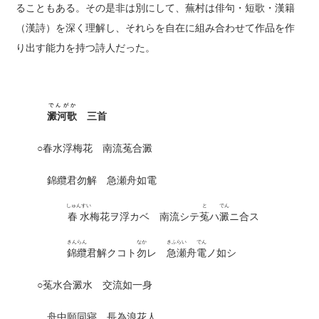
ることもある。その是非は別にして、蕪村は俳句・短歌・漢籍
（漢詩）を深く理解し、それらを自在に組み合わせて作品を作
り出す能力を持つ詩人だった。
でんがか
澱河歌
三首
○春水浮梅花 南流菟合澱
錦纜君勿解 急瀬舟如電
しゅんすい
と
でん
春水
梅花ヲ浮カベ 南流シテ
菟
ハ
澱
ニ合ス
きんらん
なか
きふらい
でん
錦纜
君解クコト
勿
レ
急瀬
舟
電
ノ如シ
○菟水合澱水 交流如一身
舟中願同寝 長為浪花人