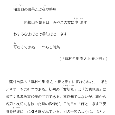
いなばどの
よる
稲葉殿
の御茶たぶ
夜
や時鳥
こゆ
まうしつかは
箱根山を
越
る日、みやこの友に
申遣
す
わするなよほどは雲助ほとゝぎす
うた
哥
なくてきぬゞゝつらし時鳥
（『蕪村句集 巻之上 春之部』）
蕪村自撰の『蕪村句集 巻之上 春之部』に収録された、「ほと
とも
きり
まる
とぎす」を含む句である。初句の「
友
切
丸
」は『曽我物語』に
出てくる源氏重代作の宝刀である。連作句ではないが、鞘から
名刀・友切丸を抜いた時の戦慄が、二句目の「ほとゝぎす平安
すじ
かひ
城を
筋
違
に」に引き継がれている。刀の一閃のように、ほとと