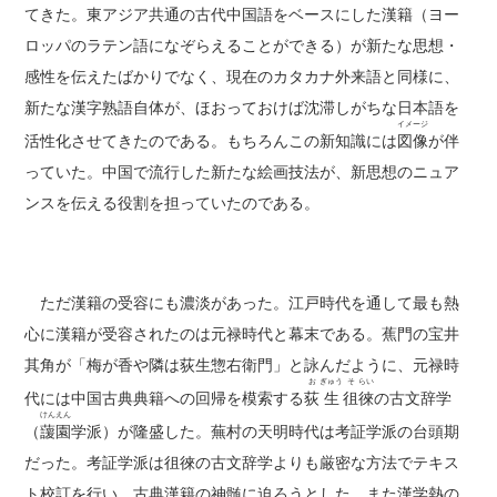
てきた。東アジア共通の古代中国語をベースにした漢籍（ヨー
ロッパのラテン語になぞらえることができる）が新たな思想・
感性を伝えたばかりでなく、現在のカタカナ外来語と同様に、
新たな漢字熟語自体が、ほおっておけば沈滞しがちな日本語を
イメージ
活性化させてきたのである。もちろんこの新知識には
図像
が伴
っていた。中国で流行した新たな絵画技法が、新思想のニュア
ンスを伝える役割を担っていたのである。
ただ漢籍の受容にも濃淡があった。江戸時代を通して最も熱
心に漢籍が受容されたのは元禄時代と幕末である。蕉門の宝井
其角が「梅が香や隣は荻生惣右衛門」と詠んだように、元禄時
お
ぎゅう
そ
らい
代には中国古典典籍への回帰を模索する
荻
生
徂
徠
の古文辞学
けん
えん
（
蘐
園
学派）が隆盛した。蕪村の天明時代は考証学派の台頭期
だった。考証学派は徂徠の古文辞学よりも厳密な方法でテキス
ト校訂を行い、古典漢籍の神髄に迫ろうとした。また漢学熱の