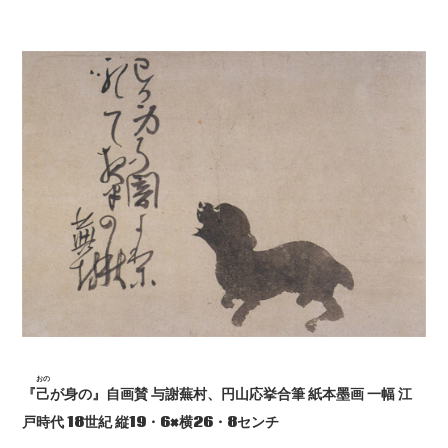
おの
『
己
が身の』自画賛 与謝蕪村、円山応挙合筆 紙本墨画 一幅 江
戸時代 18世紀 縦19・6×横26・8センチ