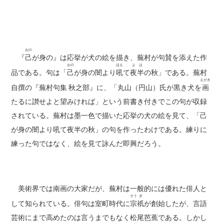
おの
『
己
が身の』は応挙が犬の絵を描き、蕪村が句賛を添えた作
おの
ほえ
よ
は
品である。句は「
己
が身の闇より
吼
て
夜
半
の秋」である。蕪村
えがき
自撰の『蕪村句集 秋之部』に、「丸山（円山）氏が黒き犬を
画
たるに讃せよと望みければ」という前書き付きでこの句が収録
されている。蕪村は墨一色で描いた応挙の犬の絵を見て、「己
が身の闇より吼て夜半の秋」の句を作ったわけである。練りに
練った句ではなく、絵を見て詠んだ即興だろう。
美術界では南画の大家だが、蕪村は一般的には優れた俳人と
そう
ぎ
して知られている。俳句は室町時代に
宗
祇
が創始したが、言語
芸術にまで高めたのは言うまでもなく松尾芭蕉である。しかし