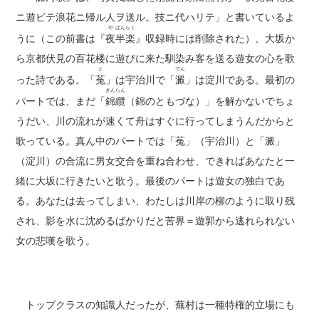
ニ遊ビテ浪花ニ帰ル人ヲ送ル。技ニ代ハリテ」と書いているよ
や
はん
らく
うに（この前書は『
夜
半
楽
』収録時には削除された）、大坂か
ら京都伏見の百花楼に遊びに来た馴染み客を送る遊女の心を歌
と
でん
った詩である。「
菟
」は宇治川で「
澱
」は淀川である。最初の
きん
らん
パートでは、まだ「
錦
纜
（錦のともづな）」を解かないでちょ
うだい、川の流れが速くて舟はすぐに行ってしまうんだからと
歌っている。真ん中のパートでは「菟」（宇治川）と「澱」
（淀川）の合流に男女交合を重ね合わせ、できればあなたと一
緒に大坂に行きたいと歌う。最後のパートは遊女の独白であ
る。あなたは去ってしまい、わたしは川岸の柳のように取り残
され、影を水に沈めるばかりだと苦界＝遊郭から逃れられない
女の悲嘆を歌う。
トップクラスの知識人だったが、蕪村は一種特権的立場にも