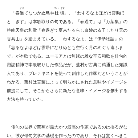
すぎ
ほととぎす
「春
過
てなつかぬ鳥や
杜鵑
」、「わするなよほどは雲助ほ
とゝぎす」は本歌取りの句である。「春過て」は『万葉集』の
持統天皇の和歌「春過ぎて夏来たるらし白妙の衣干したり天の
香具山」を踏まえている。「わするなよ」は『伊勢物語』の
「忘るなよほどは雲居になりぬとも空行く月のめぐり逢ふま
で」が本歌である。ユーモアとは無縁の雅な平安和歌を俳句的
諧謔精神で本歌取りした作品だが、蕪村が古典に精通した知識
人であり、プレテキストを使って創作した作家だということが
わかる。蕪村は言葉によって明らかにされた意味やイメージを
前提にして、そこからさらに新たな意味・イメージを創出する
方法を持っていた。
俳句の世界で芭蕉が最大かつ最高の作家であるのは揺るがな
い。彼が俳句文学の基礎を作ったのであり、それは驚くべきこ