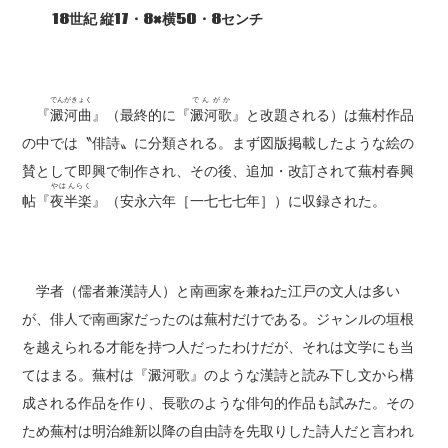
18世紀 縦17・8×横50・8センチ
でんがきょく
でんがか
『
澱河曲
』（最終的に『
澱河歌
』と改題される）は蕪村作品
の中では〝俳詩〟に分類される。まず図版掲載したような絵の
賛として即興で制作され、その後、追加・改訂されて蕪村春興
やはんらく
帖『
夜半楽
』（安永六年［一七七七年］）に収録された。
学者（儒者兼漢詩人）と南画家を兼ねた江戸の文人は多い
が、俳人で南画家だったのは蕪村だけである。ジャンルの垣根
を越えられる才能を持つ人だったわけだが、それは文学にも当
てはまる。蕪村は『澱河歌』のような漢詩と読み下し文から構
成される作品を作り、長歌のような俳句的作品も試みた。その
ため蕪村は明治維新以降の自由詩を先取りした詩人だと言われ