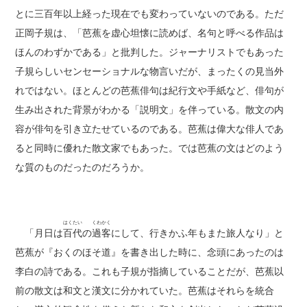
とに三百年以上経った現在でも変わっていないのである。ただ
正岡子規は、「芭蕉を虚心坦懐に読めば、名句と呼べる作品は
ほんのわずかである」と批判した。ジャーナリストでもあった
子規らしいセンセーショナルな物言いだが、まったくの見当外
れではない。ほとんどの芭蕉俳句は紀行文や手紙など、俳句が
生み出された背景がわかる「説明文」を伴っている。散文の内
容が俳句を引き立たせているのである。芭蕉は偉大な俳人であ
ると同時に優れた散文家でもあった。では芭蕉の文はどのよう
な質のものだったのだろうか。
はくたい
くわかく
「月日は
百代
の
過客
にして、行きかふ年もまた旅人なり」と
芭蕉が『おくのほそ道』を書き出した時に、念頭にあったのは
李白の詩である。これも子規が指摘していることだが、芭蕉以
前の散文は和文と漢文に分かれていた。芭蕉はそれらを統合