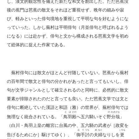
し、漢文的観念性を備えた新たな和文を創出した。ただ芭蕉没
後の蕉門は芭蕉の散文をそれほど重視せず、晩年の細みや寂
び、軽みといった俳句境地を重視して平明な句を好むようにな
っていった。しかし蕪村は平明俳句（月並俳句と呼ばれるよう
になる）には赴かず、俳句と文から構成される芭蕉文学を初め
て総体的に捉えた作家である。
蕪村俳句には散文がほとんど付随していない。芭蕉から蕪村
の百年間で散文と俳句の分かれがあったと言ってもいいし、俳
句が文学ジャンルとして確立されるのと同時に、必然的に散文
要素が排除されたのだと言っても良い。ただ芭蕉文学では文と
俳句に断絶していた漢語と和語（雅）の世界が、蕪村俳句では
と
ば
どの
の
わき
かな
無理なく統合されている。「
鳥
羽
殿
へ五六騎いそぐ
野
分
哉
」
（白川・鳥羽上皇の離宮に台風の中、五六騎の武者が［政変を
お
て
うち
め
をと
ころも
告げるためにか］駆けてゆく）、「
御
手
討
の
夫
婦
なりしを
更