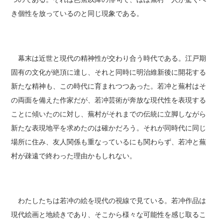
き個性を放っているのと同じ現象である。
幕末は近世と現代の精神性が交わり合う時代である。江戸期
固有の文化が絶頂に達し、それと同時に明治維新後に開花する
新たな精神も、この時代に育まれつつあった。若冲と蕪村はそ
の両面を備えた作家だが、若冲芸術が奔放な現代性を表現する
ことに傾いたのに対し、蕪村がそれまでの伝統に立脚しながら
新たな表現地平を求めたのは確かだろう。それが同時代に同じ
場所に住み、友人関係も重なっているにも関わらず、若冲と蕪
村が疎遠で終わった理由かもしれない。
わたしたちは若冲の絵を現代の視線で見ている。若冲作品は
現代絵画と地続きであり、そこから様々な可能性を感じ取るこ