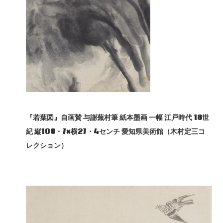
『若葉図』自画賛
与謝蕪村筆
紙本墨画
一幅
江戸時代 18
世
紀
縦108
・7×
横27
・4
センチ
愛知県美術館（木村定三コ
レクション）