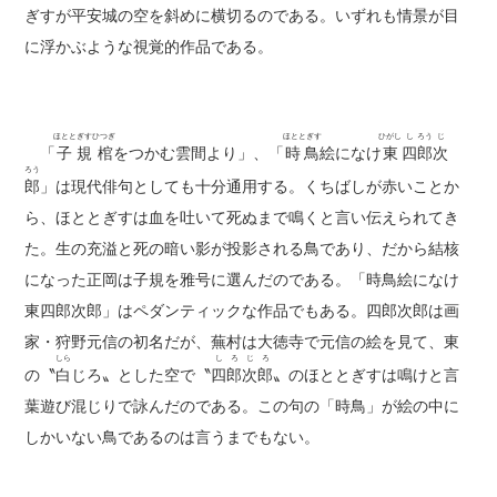
ぎすが平安城の空を斜めに横切るのである。いずれも情景が目
に浮かぶような視覚的作品である。
ほととぎすひつぎ
ほととぎす
ひがし
し
ろう
じ
「
子規棺
をつかむ雲間より」、「
時鳥
絵になけ
東
四
郎
次
ろう
郎
」は現代俳句としても十分通用する。くちばしが赤いことか
ら、ほととぎすは血を吐いて死ぬまで鳴くと言い伝えられてき
た。生の充溢と死の暗い影が投影される鳥であり、だから結核
になった正岡は子規を雅号に選んだのである。「時鳥絵になけ
東四郎次郎」はペダンティックな作品でもある。四郎次郎は画
家・狩野元信の初名だが、蕪村は大徳寺で元信の絵を見て、東
しら
し
ろ
じ
ろ
の〝
白
じろ〟とした空で〝
四
郎
次
郎
〟のほととぎすは鳴けと言
葉遊び混じりで詠んだのである。この句の「時鳥」が絵の中に
しかいない鳥であるのは言うまでもない。