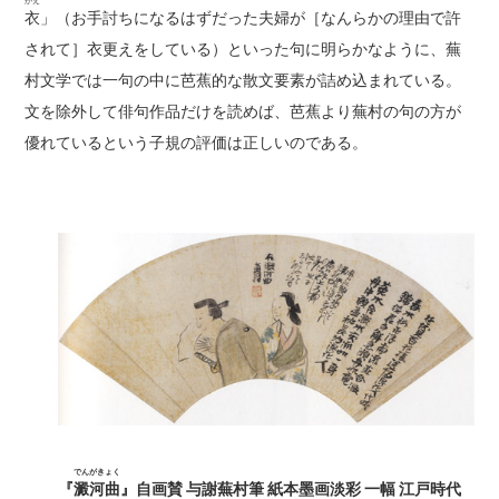
がえ
衣
」（お手討ちになるはずだった夫婦が［なんらかの理由で許
されて］衣更えをしている）といった句に明らかなように、蕪
村文学では一句の中に芭蕉的な散文要素が詰め込まれている。
文を除外して俳句作品だけを読めば、芭蕉より蕪村の句の方が
優れているという子規の評価は正しいのである。
でんがきょく
『
澱河曲
』自画賛 与謝蕪村筆 紙本墨画淡彩 一幅 江戸時代