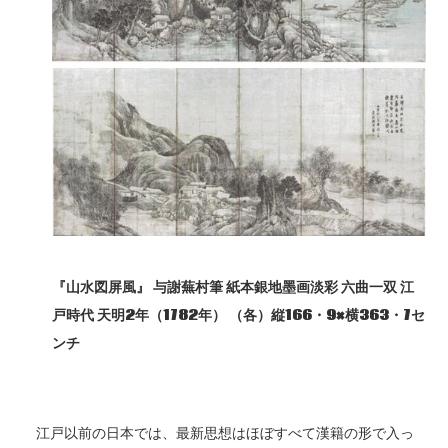
『山水図屏風』
与謝蕪村筆
紙本銀地墨画淡彩
六曲一双
江
戸時代
天明2
年（1782
年）
（各）縦166
・9×
横363
・7
セ
ンチ
江戸以前の日本では、最新思想はほぼすべて漢籍の形で入っ