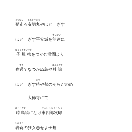
さやはし
ともきりまる
鞘走
る
友切丸
やほとゝぎす
すじかひ
ほとゝぎす平安城を
筋違
に
ほととぎすひつぎ
子規棺
をつかむ雲間より
すぎ
ほととぎす
春
過
てなつかぬ鳥や
杜鵑
まつ
ほとゝぎす
待
や都のそらだのめ
大徳寺にて
ほととぎす
ひがししろうじろう
時鳥
絵になけ
東四郎次郎
いはくら
岩倉
の狂女恋せよ子規