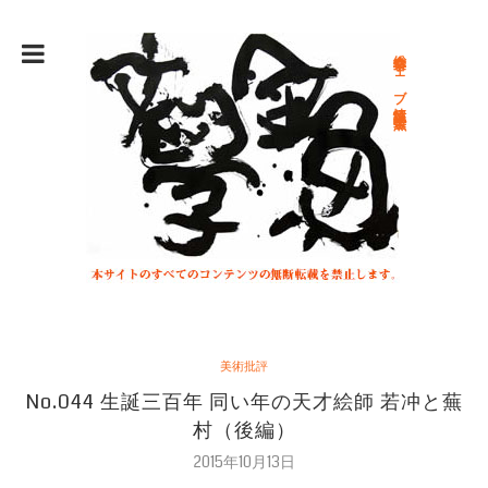
総合文学ウェブ情報誌 文学金魚
美術批評
No.044 生誕三百年 同い年の天才絵師 若冲と蕪
村（後編）
2015年10月13日