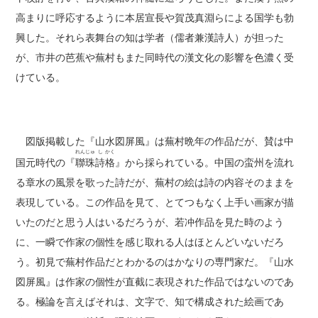
高まりに呼応するように本居宣長や賀茂真淵らによる国学も勃
興した。それら表舞台の知は学者（儒者兼漢詩人）が担った
が、市井の芭蕉や蕪村もまた同時代の漢文化の影響を色濃く受
けている。
図版掲載した『山水図屏風』は蕪村晩年の作品だが、賛は中
れん
じゅ
し
かく
国元時代の『
聯
珠
詩
格
』から採られている。中国の蛮州を流れ
る章水の風景を歌った詩だが、蕪村の絵は詩の内容そのままを
表現している。この作品を見て、とてつもなく上手い画家が描
いたのだと思う人はいるだろうが、若冲作品を見た時のよう
に、一瞬で作家の個性を感じ取れる人はほとんどいないだろ
う。初見で蕪村作品だとわかるのはかなりの専門家だ。『山水
図屏風』は作家の個性が直截に表現された作品ではないのであ
る。極論を言えばそれは、文字で、知で構成された絵画であ