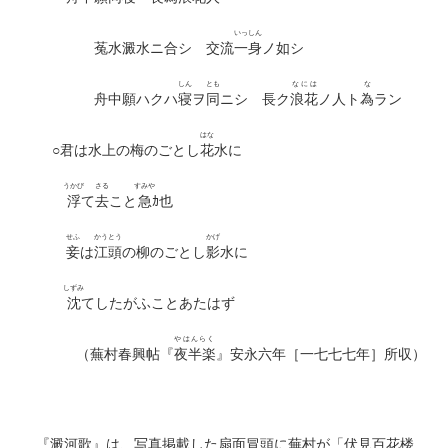
いっしん
菟水澱水ニ合シ 交流
一身
ノ如シ
しん
とも
なには
な
舟中願ハクハ
寝
ヲ
同
ニシ 長ク
浪花
ノ人ト
為
ラン
はな
○君は水上の梅のごとし
花
水に
うかび
さる
すみや
浮
て
去
こと
急
ｶ也
せふ
かうとう
かげ
妾
は
江頭
の柳のごとし
影
水に
しずみ
沈
てしたがふことあたはず
やはんらく
（蕪村春興帖『
夜半楽
』安永六年［一七七七年］所収）
『澱河歌』は、写真掲載した扇面冒頭に蕪村が「伏見百花楼