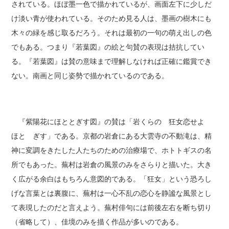
されている。ほぼ墨一色で描かれているが、画面左下に少しだ
け淡い青が使われている。そのため見る人は、墨画の樹木にも
木々の緑を感じ取るだろう。それは最初の一句の萌え出しの色
でもある。つまり『若葉図』の絵と句賛の表現は拮抗してい
る。『若葉図』は賛の意味まで理解しなければ正確に鑑賞でき
ない。南画と同じ姿勢で描かれているのである。
『紫陽花にほととぎす図』の賛は「岩くらの 狂女恋せよ
ほとゝぎす」である。京都の岩倉にある大雲寺の不動滝は、精
神に変調をきたした人たちのための治療場で、ホトトギスの名
所でもあった。蕪村は岩倉の風景のみをさらりと描いた。大き
く広がる余白はもちろん意図的である。「狂女」という恐ろし
げな言葉とは裏腹に、蕪村は一心不乱の恋心を静謐な風景とし
て表現したのだと言えよう。蕪村俳句には前後左右を断ち切り
（省略して）、佳境のみを描く作品が多いのである。