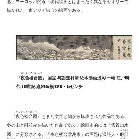
る。ヨーロッパ的近・現代絵画とはまったく異なるセオリーで
描かれた、東アジア独自の絵画である。
やしょくろうだいず
『
夜色楼台図
』 国宝 与謝蕪村筆 紙本墨画淡彩 一幅 江戸時
代 18世紀 縦28×横129・5センチ
やしょくろうだいず
『
夜色楼台図
』もまた文字と知から構成された作品である。
冬の山と町並みを描いた作品であり、絵画史的には「雪景山水
はつ
とり
図」に分類される。「夜色楼台雪萬家」の画題は漢詩人・
服
部