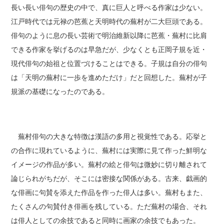
長い長い俳句の歴史の中で、真に巨人と呼べる作家は少ない。
江戸時代では元禄の芭蕉と天明時代の蕪村が二大巨頭である。
俳句のように息の長い芸術で明治維新以降に芭蕉・蕪村に比肩
できる作家を挙げるのは早急だが、少なくとも正岡子規を近・
現代俳句の始祖と位置づけることはできる。子規は自分の俳句
は「天明の蕪村に一歩を進めただけ」だと回想した。蕪村が子
規派の基礎になったのである。
蕪村俳句の大きな特徴は漢語の多用と視覚性である。応挙と
の合作に現れているように、蕪村には実際に見て作った鮮明な
イメージの作品が多い。蕪村の絵と俳句は微妙に切り離されて
論じられがちだが、そこには密接な関係がある。古来、戯画的
な俳画に句賛を添えた作品を作った俳人は多い。蕪村もまた、
たくさんの句賛付き俳画を残している。ただ蕪村の場合、それ
は俳人としての余技であると同時に画家の余技でもあった。