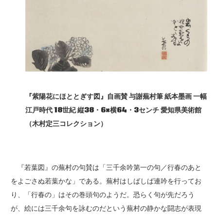
『紫陽花にほととぎす図』自画賛
与謝蕪村筆
紙本墨画
一幅
江戸時代 18
世紀
縦38
・6×
横64
・3
センチ
愛知県美術館
（木村定三コレクション）
『若葉図』の蕪村の句賛は「三千余吟第一の句／行春のあと
をよごさぬ若葉かな」である。蕪村はしばしば連吟を行ってお
り、「行春の」はその巻頭句のようだ。恐らく句が先だろう
が、絵には三千余句を詠むのだという蕪村の静かな闘志が表現