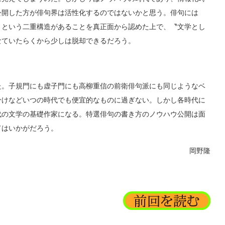
公開した方が俳句界は活性化するのではないかと思う。俳句には
〟という二重構造があることを真正面から認めた上で、〝文学とし
なていたらくから少しは脱却できるだろう。
。子規門にも虚子門にも高柳重信の前衛俳句派にも同じようなベ
分けなどいつの時代でも便宜的なものに過ぎない。しかし各時代に
代の文学の基礎作家になる。特選俳句の書き方のノウハウ公開は面
てはいかがだろう。
岡野隆