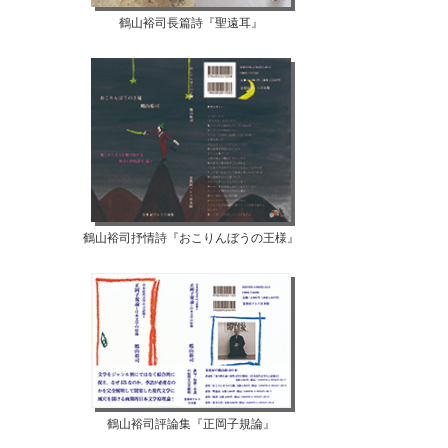
鶴山裕司長篇詩『聖遠耳』
鶴山裕司抒情詩『おこりんぼうの王様』
鶴山裕司評論集『正岡子規論』