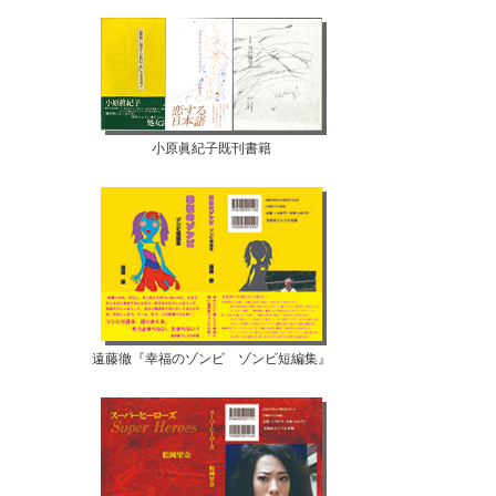
小原眞紀子既刊書籍
遠藤徹『幸福のゾンビ ゾンビ短編集』