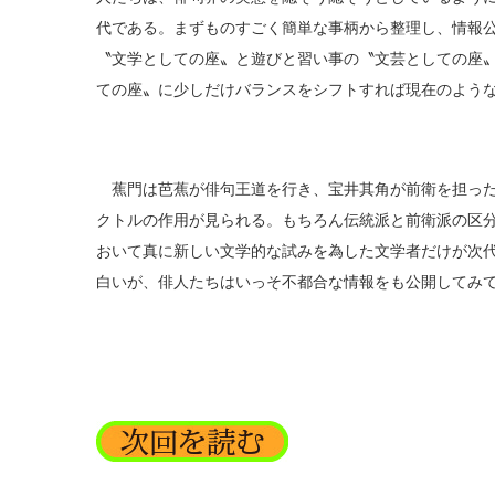
代である。まずものすごく簡単な事柄から整理し、情報
〝文学としての座〟と遊びと習い事の〝文芸としての座
ての座〟に少しだけバランスをシフトすれば現在のよう
蕉門は芭蕉が俳句王道を行き、宝井其角が前衛を担った
クトルの作用が見られる。もちろん伝統派と前衛派の区
おいて真に新しい文学的な試みを為した文学者だけが次
白いが、俳人たちはいっそ不都合な情報をも公開してみ