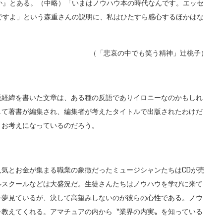
か』とある。（中略）「いまはノウハウ本の時代なんです。エッセ
ですよ」という森重さんの説明に、私はひたすら感心するほかはな
（「悲哀の中でも笑う精神」辻桃子）
経緯を書いた文章は、ある種の反語でありイロニーなのかもしれ
して著書が編集され、編集者が考えたタイトルで出版されたわけだ
とお考えになっているのだろう。
気とお金が集まる職業の象徴だったミュージシャンたちはCDが売
ルスクールなどは大盛況だ。生徒さんたちはノウハウを学びに来て
を夢見ているが、決して高望みしないのが彼らの心性である。ノウ
を教えてくれる。アマチュアの内から〝業界の内実〟を知っている