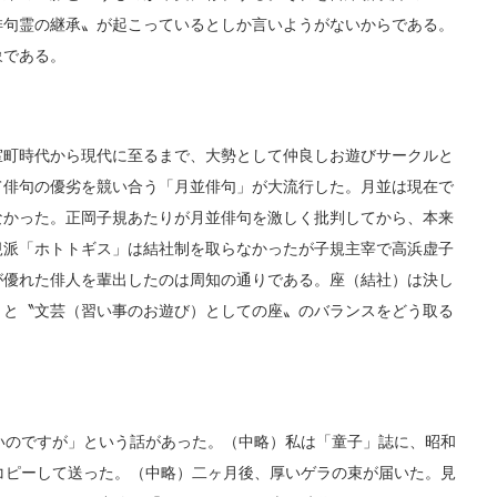
俳句霊の継承〟が起こっているとしか言いようがないからである。
象である。
町時代から現代に至るまで、大勢として仲良しお遊びサークルと
て俳句の優劣を競い合う「月並俳句」が大流行した。月並は現在で
なかった。正岡子規あたりが月並俳句を激しく批判してから、本来
規派「ホトトギス」は結社制を取らなかったが子規主宰で高浜虚子
が優れた俳人を輩出したのは周知の通りである。座（結社）は決し
〟と〝文芸（習い事のお遊び）としての座〟のバランスをどう取る
のですが」という話があった。（中略）私は「童子」誌に、昭和
コピーして送った。（中略）二ヶ月後、厚いゲラの束が届いた。見