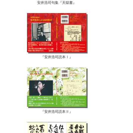
安井浩司句集『天獄書』
『安井浩司読本Ⅰ』
『安井浩司読本Ⅱ』