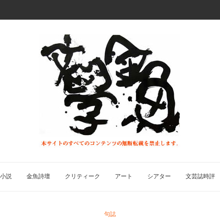
小説
金魚詩壇
クリティーク
アート
シアター
文芸誌時評
句誌