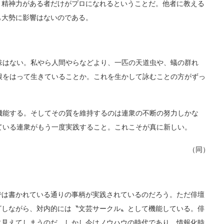
と精神力がある者だけがプロになれるということだ。他者に教える
も大勢に影響はないのである。
はない。私やら人間やらなどより、一匹の天道虫や、蟻の群れ
根をはって生きていることか。これを生かして詠むことの方がずっ
能する。そしてその質を維持するのは連衆の不断の努力しかな
ている連衆がもう一度実践すること。これこそが真に新しい。
（同）
は書かれている通りの事柄が実践されているのだろう。ただ俳壇
ざしながら、対内的には〝文芸サークル〟として機能している。俳
に見えてしまうのだ。しかし今はノウハウの時代であり、情報化時