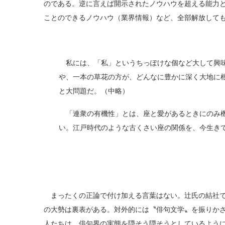
のである。逆に言えば開示されたノウハウを超える能力
ことのできるノウハウ（業界情報）など、全部解放して
私には、「私」というちっぽけな個など大して興味
や、一本の草花の方が、どんなに豊かに深く大地に
と大問題だ。（中略）
「連衆の有機性」とは、座と愛があるときにのみ機
い。江戸時代のような古くさい座の関係を、今生き
まったくの正論で付け加える言葉はない。辻氏の結社で
の大勢は裏表がある。対外的には〝俳句文学〟を振りか
人たちは、俳句界の実態を隠そう隠そうとしているよう