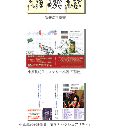
安井浩司墨書
小原眞紀子ミステリー小説『香獣』
小原眞紀子評論集『文学とセクシュアリティ』