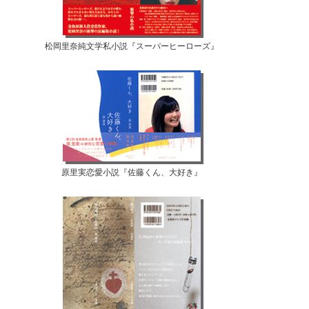
松岡里奈純文学私小説『スーパーヒーローズ』
原里実恋愛小説『佐藤くん、大好き』