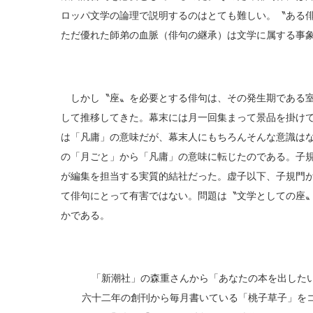
ロッパ文学の論理で説明するのはとても難しい。〝ある
ただ優れた師弟の血脈（俳句の継承）は文学に属する事
しかし〝座〟を必要とする俳句は、その発生期である室
して推移してきた。幕末には月一回集まって景品を掛け
は「凡庸」の意味だが、幕末人にもちろんそんな意識は
の「月ごと」から「凡庸」の意味に転じたのである。子
が編集を担当する実質的結社だった。虚子以下、子規門
て俳句にとって有害ではない。問題は〝文学としての座
かである。
「新潮社」の森重さんから「あなたの本を出したい
六十二年の創刊から毎月書いている「桃子草子」を