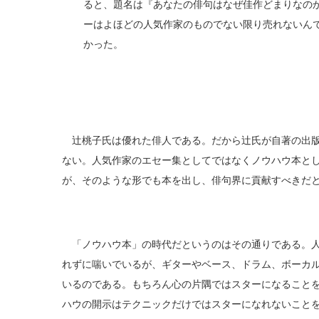
ると、題名は『あなたの俳句はなぜ佳作どまりなの
ーはよほどの人気作家のものでない限り売れないん
かった。
辻桃子氏は優れた俳人である。だから辻氏が自著の出版
ない。人気作家のエセー集としてではなくノウハウ本と
が、そのような形でも本を出し、俳句界に貢献すべきだ
「ノウハウ本」の時代だというのはその通りである。人
れずに喘いでいるが、ギターやベース、ドラム、ボーカ
いるのである。もちろん心の片隅ではスターになること
ハウの開示はテクニックだけではスターになれないこと