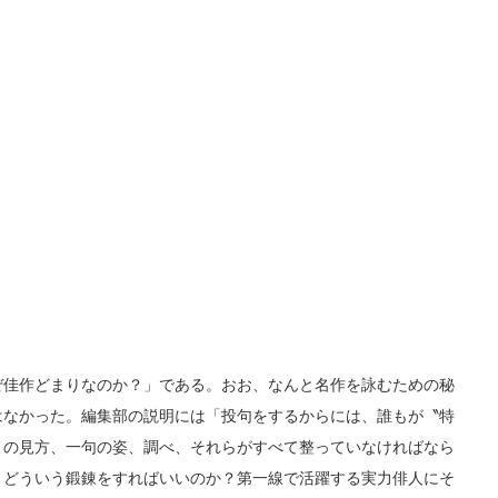
佳作どまりなのか？」である。おお、なんと名作を詠むための秘
はなかった。編集部の説明には「投句をするからには、誰もが〝特
ノの見方、一句の姿、調べ、それらがすべて整っていなければなら
、どういう鍛錬をすればいいのか？第一線で活躍する実力俳人にそ