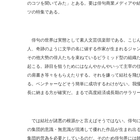
のコツを聞いてみた」とある。要は俳句商業メディアや
ツの特集である。
俳句の世界は実態として素人文芸倶楽部である。こじん
人、奇跡のように文学の名に値する作家が生まれるジャ
その他大勢の俳人たちを束ねているピラミッド型の組織だ
起こる。跡目を狙うためにはなんやかんやいって主宰の
の肩書き等々をもらえたりする。それを嫌って結社を飛
る。ベンチャーなどそう簡単に成功するわけがない。我
長に納まる方が確実だ。まるで高度経済成長期のサラリ
では結社が諸悪の根源かと言えばそうではない。俳句に
の集団的意識・無意識が混淆して優れた作品が生まれ出
集団的営為を必要としているのだ。そのため俳句界には