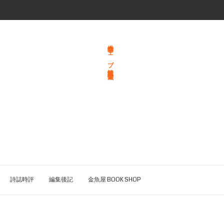
総合文学ウェブ情報誌 文学金魚
詩誌時評
編集後記
金魚屋 BOOK SHOP