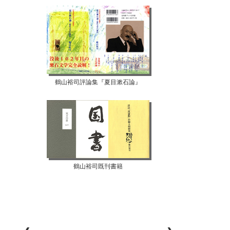
鶴山裕司評論集『夏目漱石論』
鶴山裕司既刊書籍