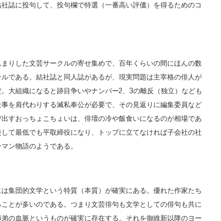
結社誌に投句して、投句欄で特選（一番高い評価）を得るためのコ
まりした文芸サークルの寄せ集めで、百年くらいの間にほんの数
ンルである。結社誌と同人誌があるが、現実問題は主宰格の俳人が
。大組織になると跡目争いやナンバー2、3の離反（独立）なども
仕事を肩代わりする滅私奉公が必要で、その見返りに編集委員など
び出すおっちょこちょいは、俳壇の冷や飯食いになるのが相場であ
慢して最低でも平取締役になり、トップに立てなければ子会社の社
ーマン物語のようである。
は集団的文学という特質（本質）が確実にある。優れた作家たち
ることが多いのである。つまり文芸俳句も文学としての俳句も共に
師弟の血脈というものが確実に存在する。それを御維新以降のヨー