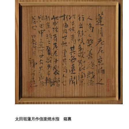
太田垣蓮月作信楽焼水指 箱裏