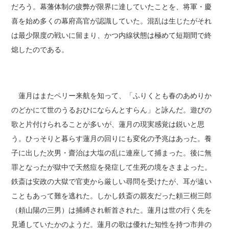
だろう。幕藩体制の疲弊が限界に達していたことを、将軍・慶
喜を始め多くの幕府高官が認識していた。混乱は生じたがそれ
は最少限度の戦いに留まり、かつ内線状態は極めて短期間で終
熄したのである。
蓮月はまたペリー来航を知って、「ふりくとも春のあめりか
のどかにて世のうるおひにならんとすらん」と詠んだ。遊びの
歌と片付けられることが多いが、蓮月の現実感覚は鋭いと思
う。ひっそりと暮らす蓮月の回りにも変化の予兆はあった。養
子に出した次男・齋治は大塩の乱に連座して捕まった。後に無
罪となったが獄中で天然痘を発症して生死の境をさまよった。
鉄斎は安政の大獄で官吏から厳しい尋問を受けたが、耳が遠い
こともあって難を逃れた。しかし鉄斎の親友だった頼三樹三郎
（頼山陽の三男）は捕縛され斬首された。蓮月は世の行く先を
見通していたかのようだ。蓮月の歌は優れた知性を持つ市井の