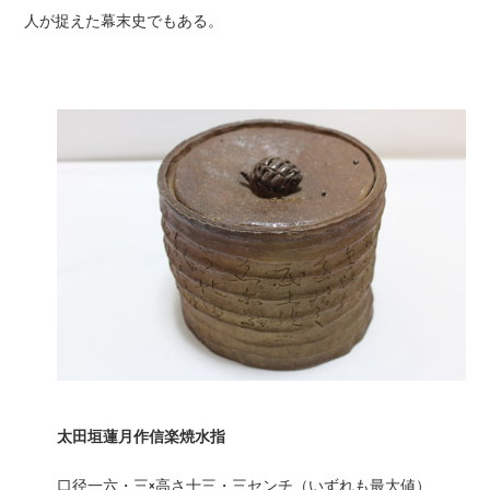
人が捉えた幕末史でもある。
太田垣蓮月作信楽焼水指
口径一六・三×高さ十三・三センチ（いずれも最大値）