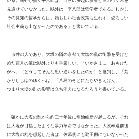
いる。鷗外が描く平八郎は、自らの決起の影響と世の行く末を
見通せていなかった。鷗外は「平八郎は哲学者である。しかし
その良知の哲学からは、頼もしい社会政策も生れず、恐ろしい
社会主義も出なかったのである」と書いている。
市井の人であり、大坂の隣の京都で大塩の乱の衝撃を受けと
めた蓮月の筆は鷗外よりも手厳しい。「いかさまに おもひた
がへ」（どうしてそんな思い違いをしたのか）と批判し、「荒
かりししほのゆくへは」「八島のそとにたちやきえけん」――
つまり大塩の乱の影響は立ち消えになるだろうと書いている。
確かに大塩の乱から約三十年後に明治維新が起こるが、それ
は大塩が目指したような暴力革命ではなかった。大政奉還前後
に大塩の乱を想起した者は、佐幕側にも勤王側にもいなかった