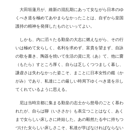
大田垣蓮月が、維新の混乱期にあって女ながら日本のゆ
くべき道を極めてあやまらなかったことは、自ずから皇国
護持の精神を発揮したものといってよい。
しかも、内に滔々たる勤皇の大志に燃えながら、その行
いは極めて女らしく、名利を求めず、富貴を望まず、自詠
の歌を書き、陶器を焼いて生活の資に充（あ）て、他に齎
（もたら）すところ厚く、自らは乏しくつつましく暮し、
謙虚さは失わなかった姿こそ、まことに日本女性の鑑（か
がみ）であり、私達にこの厳しい時局下ゆくべき道を示し
てくれているように思える。
尼は当時京都に集まる勤皇の志士から慈母のごとく慕わ
れたが、自らは聊（いささか）も表立つことはなく、あく
まで女らしい床しさに終始した。あの毅然たる中に持ちつ
づけた女らしい床しさこそ、私達が学ばなければならない