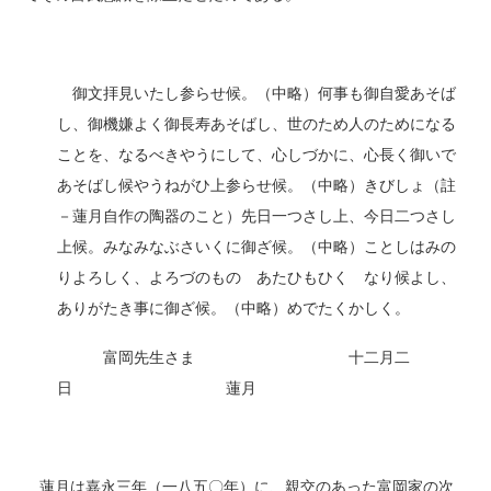
御文拝見いたし参らせ候。（中略）何事も御自愛あそば
し、御機嫌よく御長寿あそばし、世のため人のためになる
ことを、なるべきやうにして、心しづかに、心長く御いで
あそばし候やうねがひ上参らせ候。（中略）きびしょ（註
－蓮月自作の陶器のこと）先日一つさし上、今日二つさし
上候。みなみなぶさいくに御ざ候。（中略）ことしはみの
りよろしく、よろづのものゝあたひもひくゝなり候よし、
ありがたき事に御ざ候。（中略）めでたくかしく。
富岡先生さま 十二月二
日 蓮月
蓮月は嘉永三年（一八五〇年）に、親交のあった富岡家の次