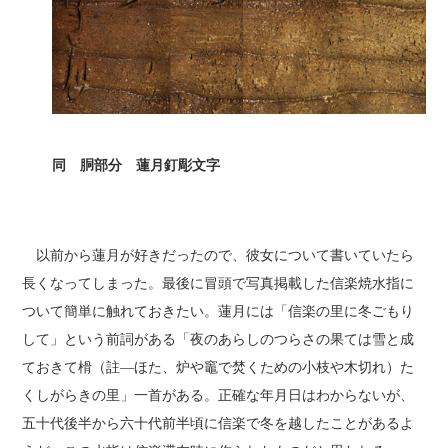
同 胴部分 蓮月釘彫文字
以前から蓮月が好きだったので、彼女について書いていたら
長くなってしまった。最後に冒頭で写真掲載した信楽焼水指に
ついて簡単に触れておきたい。蓮月には「信楽の里に冬ごもり
して」という前詞がある「夜のあらしのつらさの果ては雪と成
ておきて榾（註―ほた、炉や竈で焚くための小枝や木切れ）た
くしがらきの里」一首がある。正確な年月日はわからないが、
五十代後半から六十代前半頃に信楽で冬を越したことがあるよ