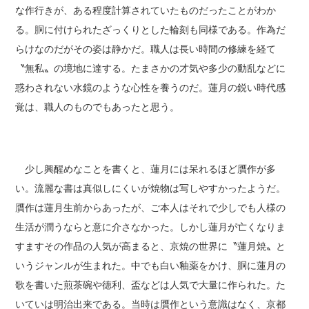
な作行きが、ある程度計算されていたものだったことがわか
る。胴に付けられたざっくりとした輪刻も同様である。作為だ
らけなのだがその姿は静かだ。職人は長い時間の修練を経て
〝無私〟の境地に達する。たまさかの才気や多少の動乱などに
惑わされない水鏡のような心性を養うのだ。蓮月の鋭い時代感
覚は、職人のものでもあったと思う。
少し興醒めなことを書くと、蓮月には呆れるほど贋作が多
い。流麗な書は真似しにくいが焼物は写しやすかったようだ。
贋作は蓮月生前からあったが、ご本人はそれで少しでも人様の
生活が潤うならと意に介さなかった。しかし蓮月が亡くなりま
すますその作品の人気が高まると、京焼の世界に〝蓮月焼〟と
いうジャンルが生まれた。中でも白い釉薬をかけ、胴に蓮月の
歌を書いた煎茶碗や徳利、盃などは人気で大量に作られた。た
いていは明治出来である。当時は贋作という意識はなく、京都