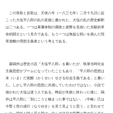
この長歌と反歌は、天保八年（一八三七年）二月十九日に起
こった大塩平八郎の乱の直後に書かれた。大塩の乱の歴史解釈
は二つある。一つは幕藩体制の腐敗と疲弊を見抜いた先駆的革
命的闘士という見方である。もう一つは無益な戦いを挑んだ現
実遊離の理想主義者という考えである。
森鷗外は歴史小説『大塩平八郎』を書いたが、執筆当時社会
主義思想がブームになっていたこともあり、「平八郎の思想は
未（いま）だ覚醒（かくせい）せざる社会主義である」と書い
た。しかし平八郎の思想に共感していたわけではない。小説で
描かれた大塩は迷う人である。蜂起が失敗に終わった後に、鷗
外は平八郎に「別にこうと極まった事ではない。（中略）己は
今暫く世の成行（なりゆき）を見て見ようと思う」と言わせて