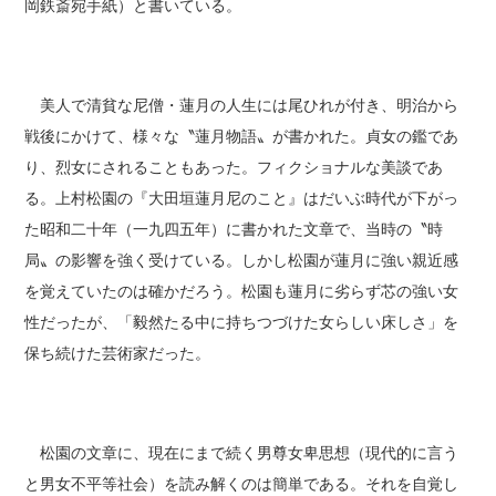
岡鉄斎宛手紙）と書いている。
美人で清貧な尼僧・蓮月の人生には尾ひれが付き、明治から
戦後にかけて、様々な〝蓮月物語〟が書かれた。貞女の鑑であ
り、烈女にされることもあった。フィクショナルな美談であ
る。上村松園の『大田垣蓮月尼のこと』はだいぶ時代が下がっ
た昭和二十年（一九四五年）に書かれた文章で、当時の〝時
局〟の影響を強く受けている。しかし松園が蓮月に強い親近感
を覚えていたのは確かだろう。松園も蓮月に劣らず芯の強い女
性だったが、「毅然たる中に持ちつづけた女らしい床しさ」を
保ち続けた芸術家だった。
松園の文章に、現在にまで続く男尊女卑思想（現代的に言う
と男女不平等社会）を読み解くのは簡単である。それを自覚し