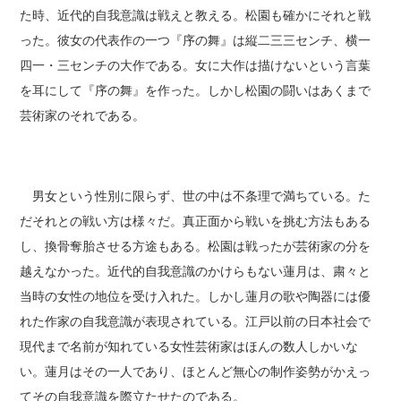
た時、近代的自我意識は戦えと教える。松園も確かにそれと戦
った。彼女の代表作の一つ『序の舞』は縦二三三センチ、横一
四一・三センチの大作である。女に大作は描けないという言葉
を耳にして『序の舞』を作った。しかし松園の闘いはあくまで
芸術家のそれである。
男女という性別に限らず、世の中は不条理で満ちている。た
だそれとの戦い方は様々だ。真正面から戦いを挑む方法もある
し、換骨奪胎させる方途もある。松園は戦ったが芸術家の分を
越えなかった。近代的自我意識のかけらもない蓮月は、粛々と
当時の女性の地位を受け入れた。しかし蓮月の歌や陶器には優
れた作家の自我意識が表現されている。江戸以前の日本社会で
現代まで名前が知れている女性芸術家はほんの数人しかいな
い。蓮月はその一人であり、ほとんど無心の制作姿勢がかえっ
てその自我意識を際立たせたのである。