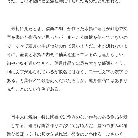
うだ。この水指は信楽滞在時に作られたものだと思われる。
最初に見たとき、信楽の陶工が作った水指に蓮月が釘彫で文
字を書いた作品かと思ったが、まったく轆轤を使っていないの
で、すべて蓮月の手びねりの作で良いようだ。水が洩れないよ
うに、蓋裏と水指の内側に釉薬を塗っているのも蓮月らしい。
細やかな心遣いである。蓮月作品では最も大きな部類だろう。
胴に文字が彫られているが仮名ではなく、二十七文字の漢字で
ある。万葉仮名で歌を刻んだのだろうか。蓮月作品ではあまり
見たことのない作例である。
日本人は焼物、特に陶器では作為のない作為のある作品を最
上とする。蓮月は陶器作りにおいては職人だ。蓋のつまみの精
緻な松ぼっくりの形状を見れば、彼女のいわゆる「ぶさいく」