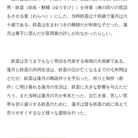
男・鉄斎（幼名・猷輔［ゆうすけ］）を侍童（身の回りの世話
をさせる童［わらべ］）にした。当時鉄斎は十四歳で蓮月は六
十歳である。鉄斎は生まれつきの難聴だが利発な子だった。蓮
月は養子に望んだが富岡家の許しが出なかったらしい。
鉄斎は言うまでもなく明治を代表する南画の大画家である。
蓮月と鉄斎の共同生活は、鉄斎の父が亡くなるまでの七年間ほ
どだが、鉄斎は蓮月の陶器作りを手伝った。祈りと制作（創
作）に明け暮れる蓮月の生活は、鉄斎に大きな影響を与えただ
ろう。また当時は蓮月の方が有名だった。父亡き後、苦しい世
帯を切り盛りする鉄斎のために、蓮月は賛を鉄斎の絵に添えて
売りやすくするなど様々な援助を行った。