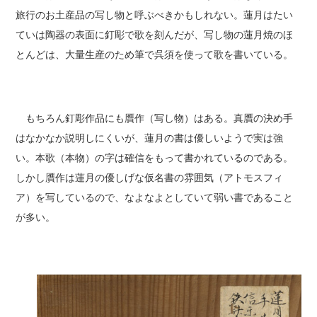
旅行のお土産品の写し物と呼ぶべきかもしれない。蓮月はたい
ていは陶器の表面に釘彫で歌を刻んだが、写し物の蓮月焼のほ
とんどは、大量生産のため筆で呉須を使って歌を書いている。
もちろん釘彫作品にも贋作（写し物）はある。真贋の決め手
はなかなか説明しにくいが、蓮月の書は優しいようで実は強
い。本歌（本物）の字は確信をもって書かれているのである。
しかし贋作は蓮月の優しげな仮名書の雰囲気（アトモスフィ
ア）を写しているので、なよなよとしていて弱い書であること
が多い。