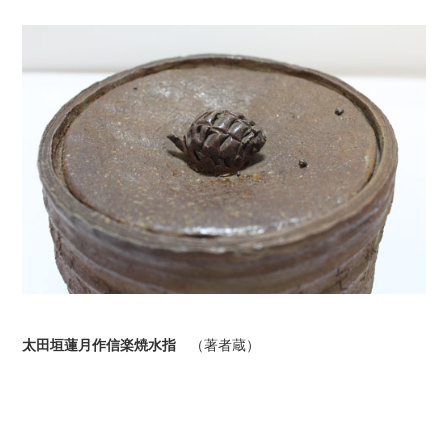
太田垣蓮月作信楽焼水指
（著者蔵）