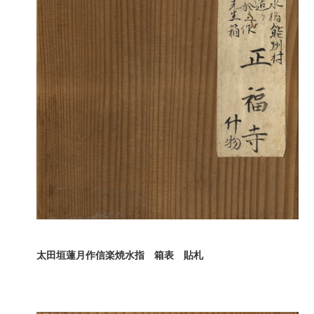
太田垣蓮月作信楽焼水指 箱表 貼札