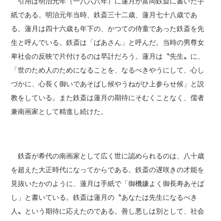
引用は明治元年（一八六八年）に蓮月が富岡鉄斎に書いた手
紙である。明治元年当時、鉄斎三十二歳、蓮月七十八歳であ
る。蓮月は四十六歳も年下の、かつての侍童であった鉄斎を先
生と呼んでいる。鉄斎は「ばあさん」と呼んだ。当時の男尊女
卑社会の反映で片付けるのは早計だろう。蓮月は〝先生〟に、
「世のため人のためになることを、なるべきやうにして、心し
づかに、心長く御いであそばし候やうねがひ上参らせ候」と説
教をしている。また鉄斎は蓮月の期待にそむくことなく、儒者
兼南画家として精進し続けた。
鉄斎が希代の南画家として広く世に認められるのは、八十歳
を超えた大正時代になってからである。鉄斎の遅咲きの才能を
見抜いたかのように、蓮月は手紙で「御機嫌よく御長寿あそば
し」と書いている。鉄斎は蓮月の〝あなたは先生になるべき
人〟という期待に応えたのである。善し悪しは別として、社会