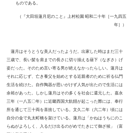
ものである。
（『大田垣蓮月尼のこと』上村松園 昭和二十年［一九四五
年］）
蓮月はそうとうな美人だったようだ。出家した時はまだ三十
三歳で、長い髪を肩までの長さに切り揃える薙下（なぎさ）げ
姿だった。そのため言い寄る男が絶えなかったらしい。蓮月は
それに応じず、亡き養父を始めとする近親者のために祈る仏門
生活を続けた。自作陶器が思いがけず人気が出たので生活には
余裕があった。しかし蓮月はその多くを社会に還元した。嘉永
三年（一八五〇年）に近畿西国大飢饉が起こった際には、奉行
所を通じて三十両を喜捨している。文久二年（六二年）頃には
自分の金で丸太町橋を架けている。蓮月は「かねはうちにのこ
らぬがよろしく、入るだけ出るのがめでたきにて御ざ候」（富