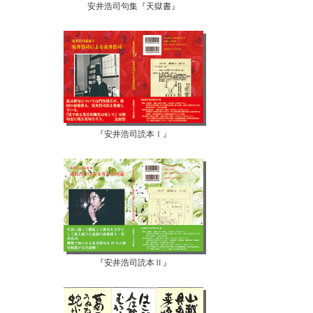
安井浩司句集『天獄書』
『安井浩司読本Ⅰ』
『安井浩司読本Ⅱ』