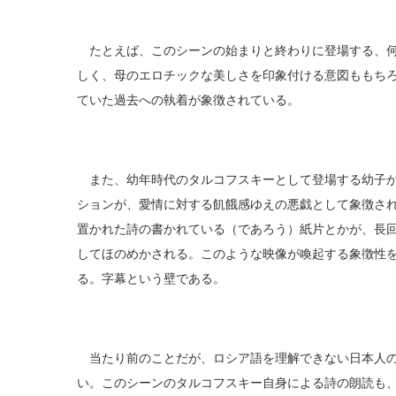
たとえば、このシーンの始まりと終わりに登場する、何
しく、母のエロチックな美しさを印象付ける意図ももち
ていた過去への執着が象徴されている。
また、幼年時代のタルコフスキーとして登場する幼子が
ションが、愛情に対する飢餓感ゆえの悪戯として象徴さ
置かれた詩の書かれている（であろう）紙片とかが、長
してほのめかされる。このような映像が喚起する象徴性
る。字幕という壁である。
当たり前のことだが、ロシア語を理解できない日本人の
い。このシーンのタルコフスキー自身による詩の朗読も