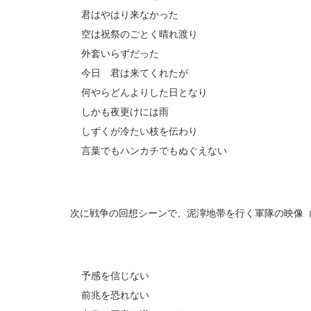
君はやはり来なかった
空は祝祭のごとく晴れ渡り
外套いらずだった
今日 君は来てくれたが
何やらどんよりした日となり
しかも夜更けには雨
しずくが冷たい枝を伝わり
言葉でもハンカチでもぬぐえない
次に戦争の回想シーンで、泥濘地帯を行く軍隊の映像（
予感を信じない
前兆を恐れない