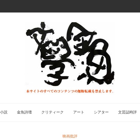
小説
金魚詩壇
クリティーク
アート
シアター
文芸誌時評
映画批評