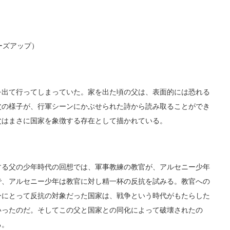
ーズアップ）
出て行ってしまっていた。家を出た頃の父は、表面的には恐れる
父の様子が、行軍シーンにかぶせられた詩から読み取ることができ
父はまさに国家を象徴する存在として描かれている。
る父の少年時代の回想では、軍事教練の教官が、アルセニー少年
で、アルセニー少年は教官に対し精一杯の反抗を試みる。教官への
ーにとって反抗の対象だった国家は、戦争という時代がもたらした
いったのだ。そしてこの父と国家との同化によって破壊されたの
る。