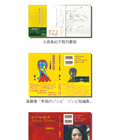
小原眞紀子既刊書籍
遠藤徹『幸福のゾンビ ゾンビ短編集』