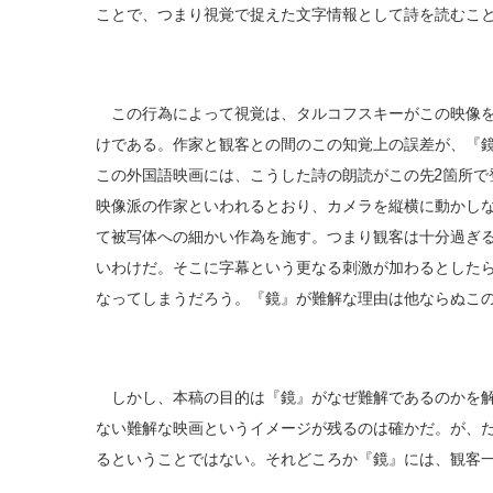
ことで、つまり視覚で捉えた文字情報として詩を読むこ
この行為によって視覚は、タルコフスキーがこの映像を
けである。作家と観客との間のこの知覚上の誤差が、『
この外国語映画には、こうした詩の朗読がこの先2箇所で
映像派の作家といわれるとおり、カメラを縦横に動かし
て被写体への細かい作為を施す。つまり観客は十分過ぎ
いわけだ。そこに字幕という更なる刺激が加わるとした
なってしまうだろう。『鏡』が難解な理由は他ならぬこ
しかし、本稿の目的は『鏡』がなぜ難解であるのかを解
ない難解な映画というイメージが残るのは確かだ。が、
るということではない。それどころか『鏡』には、観客