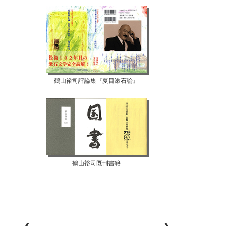
鶴山裕司評論集『夏目漱石論』
鶴山裕司既刊書籍