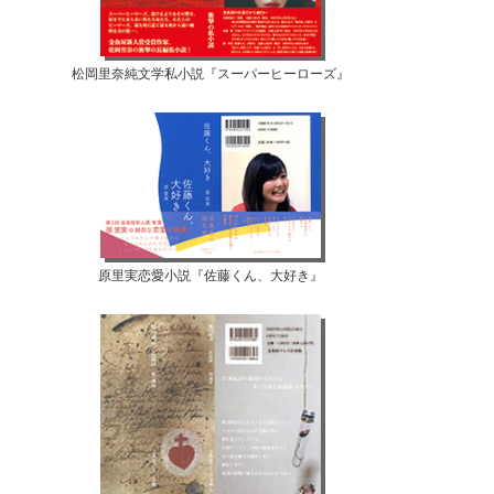
松岡里奈純文学私小説『スーパーヒーローズ』
原里実恋愛小説『佐藤くん、大好き』