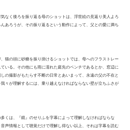
気なく後ろを振り返る母のショットは、浮世絵の見返り美人よろ
ろんあろうが、その振り返るという動作によって、父との愛に満ち
、猫の頭に砂糖を振り掛けるショットでは、母へのフラストレー
れている。その他にも雨に濡れた庭先のベンチであるとか、窓辺に
回しの撮影がもたらす不断の日常とあいまって、永遠の父の不在と
を我々が理解するには、乗り越えなければならない壁が立ちふさが
多くは、『鏡』のせりふを字幕によって理解しなければならな
、音声情報として聴覚だけで理解し得ない以上、それは字幕を読む