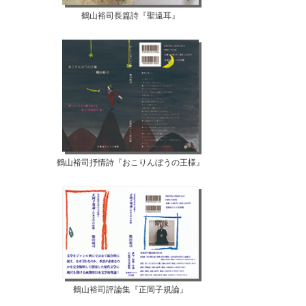
鶴山裕司長篇詩『聖遠耳』
鶴山裕司抒情詩『おこりんぼうの王様』
鶴山裕司評論集『正岡子規論』