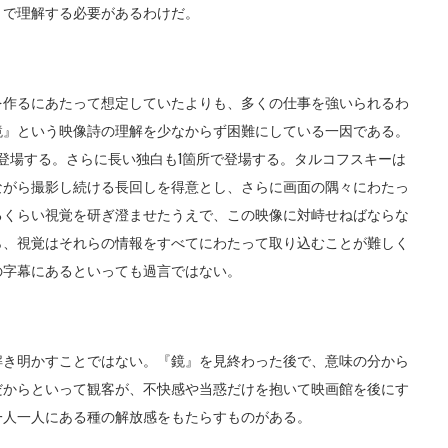
とで理解する必要があるわけだ。
作るにあたって想定していたよりも、多くの仕事を強いられるわ
鏡』という映像詩の理解を少なからず困難にしている一因である。
登場する。さらに長い独白も1箇所で登場する。タルコフスキーは
ながら撮影し続ける長回しを得意とし、さらに画面の隅々にわたっ
るくらい視覚を研ぎ澄ませたうえで、この映像に対峙せねばならな
ら、視覚はそれらの情報をすべてにわたって取り込むことが難しく
の字幕にあるといっても過言ではない。
き明かすことではない。『鏡』を見終わった後で、意味の分から
だからといって観客が、不快感や当惑だけを抱いて映画館を後にす
一人一人にある種の解放感をもたらすものがある。