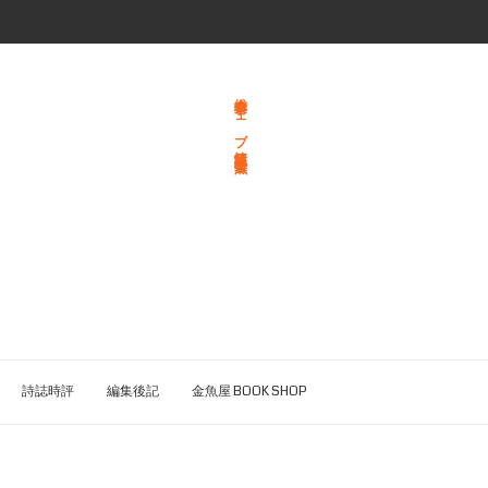
総合文学ウェブ情報誌 文学金魚
詩誌時評
編集後記
金魚屋 BOOK SHOP