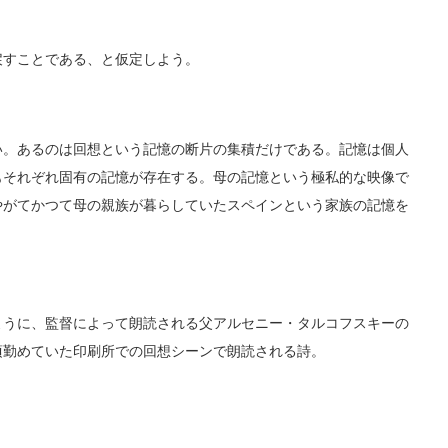
すことである、と仮定しよう。
。あるのは回想という記憶の断片の集積だけである。記憶は個人
もそれぞれ固有の記憶が存在する。母の記憶という極私的な映像で
やがてかつて母の親族が暮らしていたスペインという家族の記憶を
うに、監督によって朗読される父アルセニー・タルコフスキーの
頃勤めていた印刷所での回想シーンで朗読される詩。