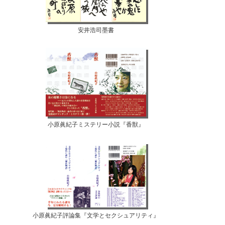
安井浩司墨書
小原眞紀子ミステリー小説『香獣』
小原眞紀子評論集『文学とセクシュアリティ』