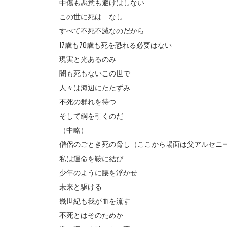
中傷も悪意も避けはしない
この世に死は なし
すべて不死不滅なのだから
17歳も70歳も死を恐れる必要はない
現実と光あるのみ
闇も死もないこの世で
人々は海辺にたたずみ
不死の群れを待つ
そして綱を引くのだ
（中略）
僧侶のごとき死の脅し（ここから場面は父アルセニ
私は運命を鞍に結び
少年のように腰を浮かせ
未来と駆ける
幾世紀も我が血を流す
不死とはそのためか