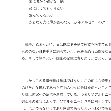
常に暖かく確かな一隅
命に代えても守りたい
飛んでくる矢が
糸となり光に導かぬのなら（少年アルセニーのクロ
戦争が始まった頃、父は既に妻を捨て家族を捨てて家を
もののない身勝手さに満ちていた。死をも恐れぬ傲慢な
る。そして戦争という国家の記憶に寄り添うがごとく、
しかしこの象徴作用は単純ではない。この前にも登場す
のひそかな憧れであった赤毛の少女に色目を使ったこと
反抗は国家への反抗を意味している。つまり父アルセニ
関係性の変容によって、父アルセニーと見事に同化して
は、ほかでもない母であり家庭であったというわけであ