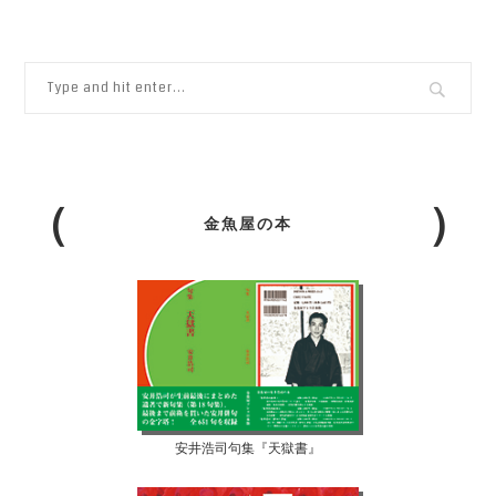
金魚屋の本
安井浩司句集『天獄書』