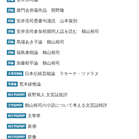
唐門会所蔵作品 岡野隆
詩論
安井浩司墨書句漫読 山本俊則
詩論
安井浩司参加初期同人誌を読む 鶴山裕司
詩論
馬場あき子論 鶴山裕司
詩論
福島泰樹論 鶴山裕司
詩論
加藤郁乎論 鶴山裕司
詩論
日本伝統芸能論 ラモーナ・ツァラヌ
古典芸能論
荒木経惟論
写真論
萩野篤人 文芸誌批評
純文学誌時評
鶴山裕司の小説について考える文芸誌時評
文学誌時評
文學界
純文学誌時評
新潮
純文学誌時評
群像
純文学誌時評