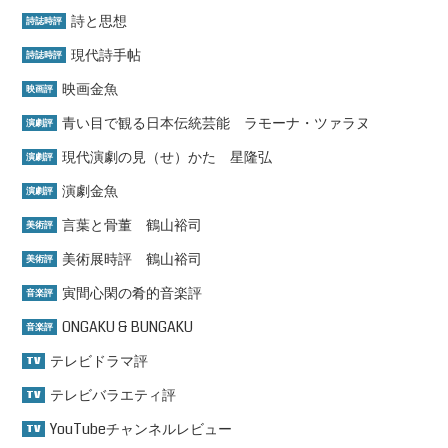
詩と思想
詩誌時評
現代詩手帖
詩誌時評
映画金魚
映画評
青い目で観る日本伝統芸能 ラモーナ・ツァラヌ
演劇評
現代演劇の見（せ）かた 星隆弘
演劇評
演劇金魚
演劇評
言葉と骨董 鶴山裕司
美術評
美術展時評 鶴山裕司
美術評
寅間心閑の肴的音楽評
音楽評
ONGAKU & BUNGAKU
音楽評
テレビドラマ評
TV
テレビバラエティ評
TV
YouTubeチャンネルレビュー
TV