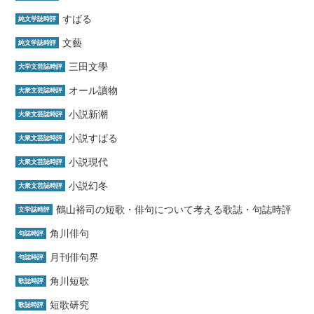
すばる
純文学誌時評
文藝
純文学誌時評
三田文學
大学文芸誌時評
オール讀物
大衆文芸誌時評
小説新潮
大衆文芸誌時評
小説すばる
大衆文芸誌時評
小説現代
大衆文芸誌時評
小説幻冬
大衆文芸誌時評
鶴山裕司の短歌・俳句について考える歌誌・句誌時評
文学誌時評
角川俳句
句誌時評
月刊俳句界
句誌時評
角川短歌
歌誌時評
短歌研究
歌誌時評