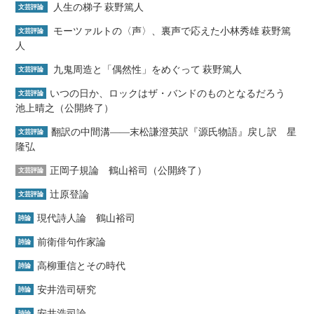
人生の梯子 萩野篤人
文芸評論
モーツァルトの〈声〉、裏声で応えた小林秀雄 萩野篤
文芸評論
人
九鬼周造と「偶然性」をめぐって 萩野篤人
文芸評論
いつの日か、ロックはザ・バンドのものとなるだろう
文芸評論
池上晴之（公開終了）
翻訳の中間溝――末松謙澄英訳『源氏物語』戻し訳 星
文芸評論
隆弘
正岡子規論 鶴山裕司（公開終了）
文芸評論
辻原登論
文芸評論
現代詩人論 鶴山裕司
詩論
前衛俳句作家論
詩論
高柳重信とその時代
詩論
安井浩司研究
詩論
安井浩司論
詩論