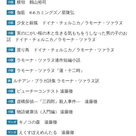
横領 鶴山裕司
小説
伽藍 e.e.カミングズ／星隆弘
小説
少女と銀狐 ドイナ・チェルニカ／ラモーナ・ツァラヌ
小説
実のにがい桜の木と生きる気もちをうしなった男の子のお
小説
話 ドイナ・チェルニカ／ラモーナ・ツァラヌ
渡り鳥 ドイナ・チェルニカ／ラモーナ・ツァラヌ
小説
ラモーナ・ツァラヌ連作短編小説
小説
ラモーナ・ツァラヌ『蓮・十二時』
小説
ルチアン・ブラガ詩集 ラモーナ・ツァラヌ訳
詩
ビューチーコンテスト 遠藤徹
小説
虚構探偵―『三四郎』殺人事件― 遠藤徹
小説
物語健康法（入門編） 遠藤徹
小説
キノコの森 遠藤徹
マンガ
えくすぽえめんたる 遠藤徹
マンガ