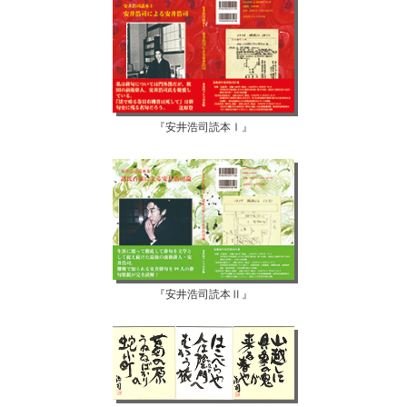
『安井浩司読本Ⅰ』
『安井浩司読本Ⅱ』