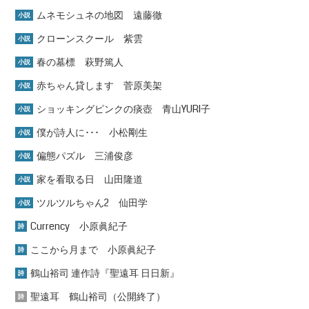
ムネモシュネの地図 遠藤徹
小説
クローンスクール 紫雲
小説
春の墓標 萩野篤人
小説
赤ちゃん貸します 菅原美架
小説
ショッキングピンクの痰壺 青山YURI子
小説
僕が詩人に･･･ 小松剛生
小説
偏態パズル 三浦俊彦
小説
家を看取る日 山田隆道
小説
ツルツルちゃん2 仙田学
小説
Currency 小原眞紀子
詩
ここから月まで 小原眞紀子
詩
鶴山裕司 連作詩『聖遠耳 日日新』
詩
聖遠耳 鶴山裕司（公開終了）
詩