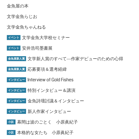
金魚屋の本
文学金魚らじお
文学金魚ちゃんねる
文学金魚大学校セミナー
イベント
安井浩司墨書展
イベント
文学新人賞のすべて―作家デビューのための心得
金魚屋新人賞
応募要項＆選考経緯
金魚屋新人賞
Interview of Gold Fishes
インタビュー
特別インタビュー＆講演
インタビュー
金魚詩壇討議＆インタビュー
インタビュー
新人作家インタビュー
インタビュー
幕間は波のごとく 小原眞紀子
小説
本格的な女たち 小原眞紀子
小説