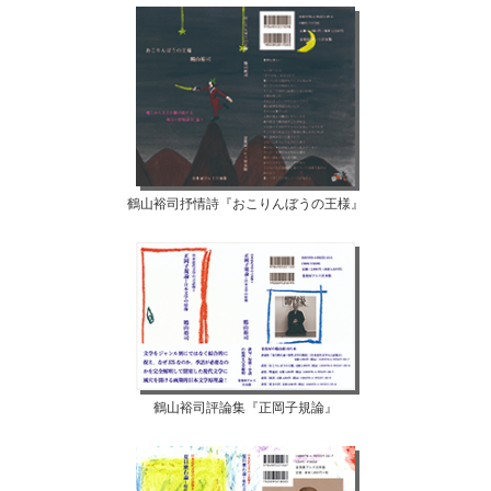
鶴山裕司抒情詩『おこりんぼうの王様』
鶴山裕司評論集『正岡子規論』