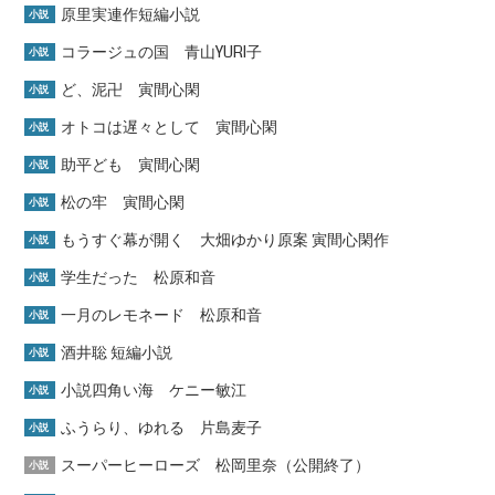
原里実連作短編小説
小説
コラージュの国 青山YURI子
小説
ど、泥卍 寅間心閑
小説
オトコは遅々として 寅間心閑
小説
助平ども 寅間心閑
小説
松の牢 寅間心閑
小説
もうすぐ幕が開く 大畑ゆかり原案 寅間心閑作
小説
学生だった 松原和音
小説
一月のレモネード 松原和音
小説
酒井聡 短編小説
小説
小説四角い海 ケニー敏江
小説
ふうらり、ゆれる 片島麦子
小説
スーパーヒーローズ 松岡里奈（公開終了）
小説