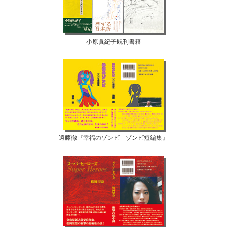
小原眞紀子既刊書籍
遠藤徹『幸福のゾンビ ゾンビ短編集』