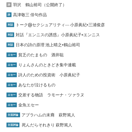
羽沢 鶴山裕司（公開終了）
詩
高津敬三 俳句作品
詩
トーク@セクシュアリティ― 小原眞紀×三浦俊彦
対話
対話『エンニスの誘惑』小原眞紀子×エンニス
対話
日本の詩の原理 池上晴之×鶴山裕司
対話
貧乏のたまもの 酒井聡
エセー
りょんさんのときどき集中連載
エセー
詩人のための投資術 小原眞紀子
エセー
あなたが泣けるもの
エセー
交差する物語 ラモーナ・ツァラヌ
エセー
金魚エセー
エセー
アブラハムの末裔 萩野篤人
文芸評論
死んだらそれきり 萩野篤人
文芸評論