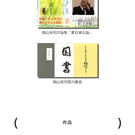
鶴山裕司評論集『夏目漱石論』
鶴山裕司既刊書籍
作品