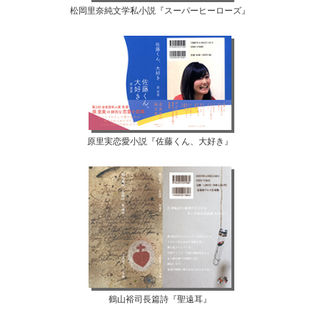
松岡里奈純文学私小説『スーパーヒーローズ』
原里実恋愛小説『佐藤くん、大好き』
鶴山裕司長篇詩『聖遠耳』