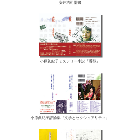
安井浩司墨書
小原眞紀子ミステリー小説『香獣』
小原眞紀子評論集『文学とセクシュアリティ』