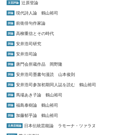
辻原登論
文芸評論
現代詩人論 鶴山裕司
詩論
前衛俳句作家論
詩論
高柳重信とその時代
詩論
安井浩司研究
詩論
安井浩司論
詩論
唐門会所蔵作品 岡野隆
詩論
安井浩司墨書句漫読 山本俊則
詩論
安井浩司参加初期同人誌を読む 鶴山裕司
詩論
馬場あき子論 鶴山裕司
詩論
福島泰樹論 鶴山裕司
詩論
加藤郁乎論 鶴山裕司
詩論
日本伝統芸能論 ラモーナ・ツァラヌ
古典芸能論