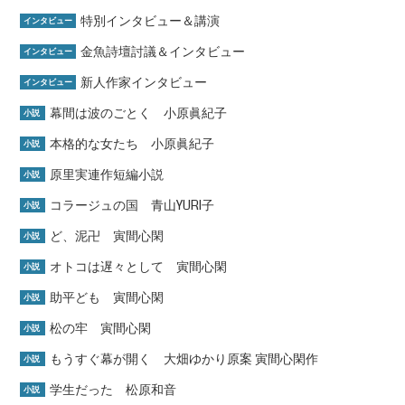
特別インタビュー＆講演
インタビュー
金魚詩壇討議＆インタビュー
インタビュー
新人作家インタビュー
インタビュー
幕間は波のごとく 小原眞紀子
小説
本格的な女たち 小原眞紀子
小説
原里実連作短編小説
小説
コラージュの国 青山YURI子
小説
ど、泥卍 寅間心閑
小説
オトコは遅々として 寅間心閑
小説
助平ども 寅間心閑
小説
松の牢 寅間心閑
小説
もうすぐ幕が開く 大畑ゆかり原案 寅間心閑作
小説
学生だった 松原和音
小説