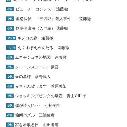
ビューチーコンテスト 遠藤徹
小説
虚構探偵―『三四郎』殺人事件― 遠藤徹
小説
物語健康法（入門編） 遠藤徹
小説
キノコの森 遠藤徹
マンガ
えくすぽえめんたる 遠藤徹
マンガ
ムネモシュネの地図 遠藤徹
小説
クローンスクール 紫雲
小説
春の墓標 萩野篤人
小説
赤ちゃん貸します 菅原美架
小説
ショッキングピンクの痰壺 青山YURI子
小説
僕が詩人に･･･ 小松剛生
小説
偏態パズル 三浦俊彦
小説
家を看取る日 山田隆道
小説