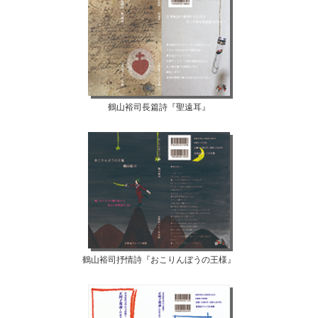
鶴山裕司長篇詩『聖遠耳』
鶴山裕司抒情詩『おこりんぼうの王様』