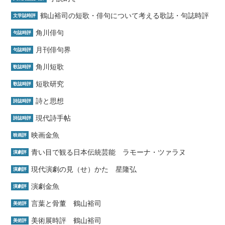
鶴山裕司の短歌・俳句について考える歌誌・句誌時評
文学誌時評
角川俳句
句誌時評
月刊俳句界
句誌時評
角川短歌
歌誌時評
短歌研究
歌誌時評
詩と思想
詩誌時評
現代詩手帖
詩誌時評
映画金魚
映画評
青い目で観る日本伝統芸能 ラモーナ・ツァラヌ
演劇評
現代演劇の見（せ）かた 星隆弘
演劇評
演劇金魚
演劇評
言葉と骨董 鶴山裕司
美術評
美術展時評 鶴山裕司
美術評