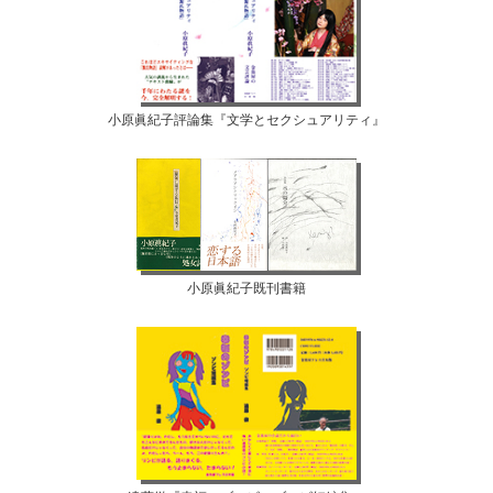
小原眞紀子評論集『文学とセクシュアリティ』
小原眞紀子既刊書籍