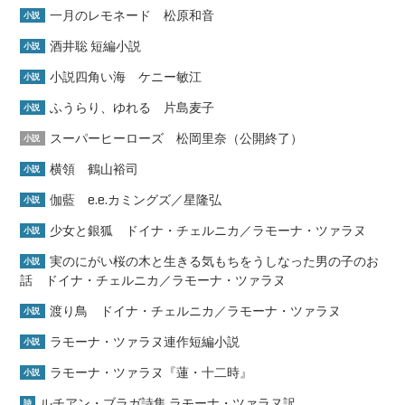
一月のレモネード 松原和音
小説
酒井聡 短編小説
小説
小説四角い海 ケニー敏江
小説
ふうらり、ゆれる 片島麦子
小説
スーパーヒーローズ 松岡里奈（公開終了）
小説
横領 鶴山裕司
小説
伽藍 e.e.カミングズ／星隆弘
小説
少女と銀狐 ドイナ・チェルニカ／ラモーナ・ツァラヌ
小説
実のにがい桜の木と生きる気もちをうしなった男の子のお
小説
話 ドイナ・チェルニカ／ラモーナ・ツァラヌ
渡り鳥 ドイナ・チェルニカ／ラモーナ・ツァラヌ
小説
ラモーナ・ツァラヌ連作短編小説
小説
ラモーナ・ツァラヌ『蓮・十二時』
小説
ルチアン・ブラガ詩集 ラモーナ・ツァラヌ訳
詩