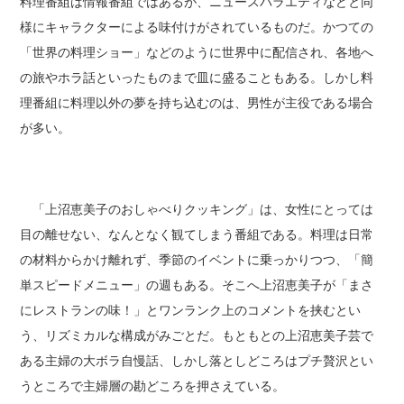
料理番組は情報番組ではあるが、ニュースバラエティなどと同
様にキャラクターによる味付けがされているものだ。かつての
「世界の料理ショー」などのように世界中に配信され、各地へ
の旅やホラ話といったものまで皿に盛ることもある。しかし料
理番組に料理以外の夢を持ち込むのは、男性が主役である場合
が多い。
「上沼恵美子のおしゃべりクッキング」は、女性にとっては
目の離せない、なんとなく観てしまう番組である。料理は日常
の材料からかけ離れず、季節のイベントに乗っかりつつ、「簡
単スピードメニュー」の週もある。そこへ上沼恵美子が「まさ
にレストランの味！」とワンランク上のコメントを挟むとい
う、リズミカルな構成がみごとだ。もともとの上沼恵美子芸で
ある主婦の大ボラ自慢話、しかし落としどころはプチ贅沢とい
うところで主婦層の勘どころを押さえている。