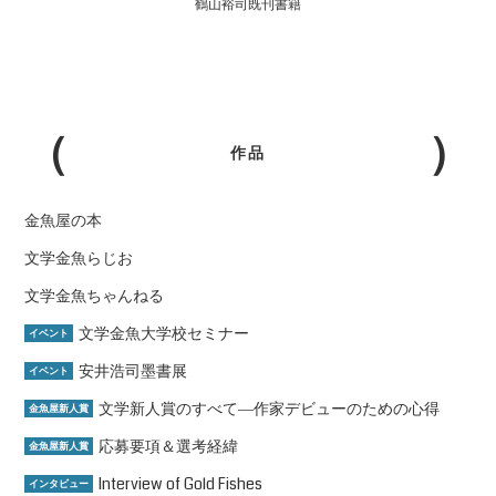
鶴山裕司既刊書籍
作品
金魚屋の本
文学金魚らじお
文学金魚ちゃんねる
文学金魚大学校セミナー
イベント
安井浩司墨書展
イベント
文学新人賞のすべて―作家デビューのための心得
金魚屋新人賞
応募要項＆選考経緯
金魚屋新人賞
Interview of Gold Fishes
インタビュー