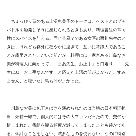
ちょっぴり毒のある上沼恵美子のトークは、ゲストとのプチ
バトルを触発しそうに感じられるときもあり、料理番組の常同
性にスパイスを与える。同じ芸風？である女医の西川先生のと
きは、けれども存外に穏やかに過ぎて、互いに常識人であるこ
とが露呈された。だいぶ前だが、料理には一家言ある川島なお
美が料理人に向かって、「まあ先生、お上手」と口走り、「…先
生はね、お上手なんです」と応えた上沼の間がよかった。すみ
ません、と呟いた川島も間がよかった。
川島なお美に包丁さばきを褒められたのは当時の日本料理担
当、畑耕一郎で、個人的にはその大ファンだったので、交代が
惜しまれた。番組を観る頻度が減ってしまったことも確かであ
る。余計なことをしない、滅多なものを使わない、なのに特別