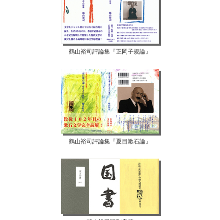
鶴山裕司評論集『正岡子規論』
鶴山裕司評論集『夏目漱石論』