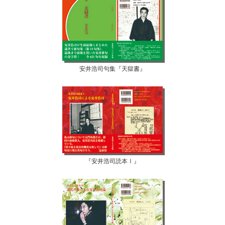
安井浩司句集『天獄書』
『安井浩司読本Ⅰ』