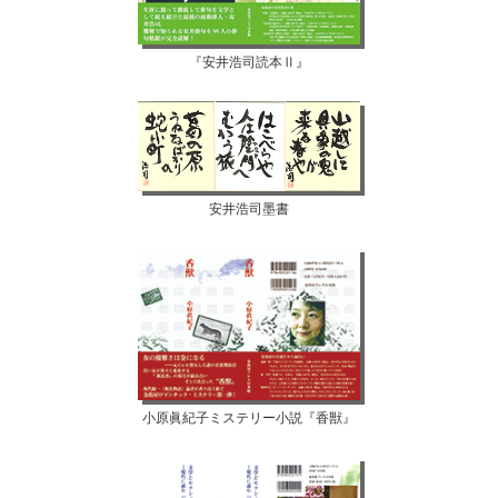
『安井浩司読本Ⅱ』
安井浩司墨書
小原眞紀子ミステリー小説『香獣』