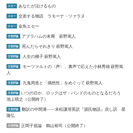
あなたが泣けるもの
エセー
交差する物語 ラモーナ・ツァラヌ
エセー
金魚エセー
エセー
アブラハムの末裔 萩野篤人
文芸評論
死んだらそれきり 萩野篤人
文芸評論
人生の梯子 萩野篤人
文芸評論
モーツァルトの〈声〉、裏声で応えた小林秀雄 萩野篤
文芸評論
人
九鬼周造と「偶然性」をめぐって 萩野篤人
文芸評論
いつの日か、ロックはザ・バンドのものとなるだろう
文芸評論
池上晴之（公開終了）
翻訳の中間溝――末松謙澄英訳『源氏物語』戻し訳 星
文芸評論
隆弘
正岡子規論 鶴山裕司（公開終了）
文芸評論