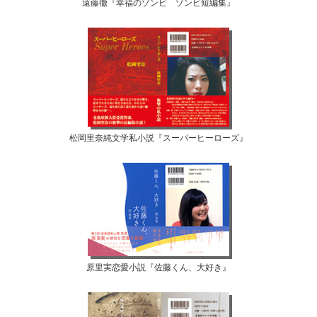
遠藤徹『幸福のゾンビ ゾンビ短編集』
松岡里奈純文学私小説『スーパーヒーローズ』
原里実恋愛小説『佐藤くん、大好き』