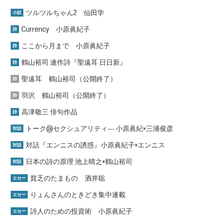
ツルツルちゃん2 仙田学
小説
Currency 小原眞紀子
詩
ここから月まで 小原眞紀子
詩
鶴山裕司 連作詩『聖遠耳 日日新』
詩
聖遠耳 鶴山裕司（公開終了）
詩
羽沢 鶴山裕司（公開終了）
詩
高津敬三 俳句作品
詩
トーク@セクシュアリティ― 小原眞紀×三浦俊彦
対話
対話『エンニスの誘惑』小原眞紀子×エンニス
対話
日本の詩の原理 池上晴之×鶴山裕司
対話
貧乏のたまもの 酒井聡
エセー
りょんさんのときどき集中連載
エセー
詩人のための投資術 小原眞紀子
エセー