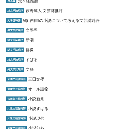
荒木経惟論
写真論
萩野篤人 文芸誌批評
純文学誌時評
鶴山裕司の小説について考える文芸誌時評
文学誌時評
文學界
純文学誌時評
新潮
純文学誌時評
群像
純文学誌時評
すばる
純文学誌時評
文藝
純文学誌時評
三田文學
大学文芸誌時評
オール讀物
大衆文芸誌時評
小説新潮
大衆文芸誌時評
小説すばる
大衆文芸誌時評
小説現代
大衆文芸誌時評
小説幻冬
大衆文芸誌時評