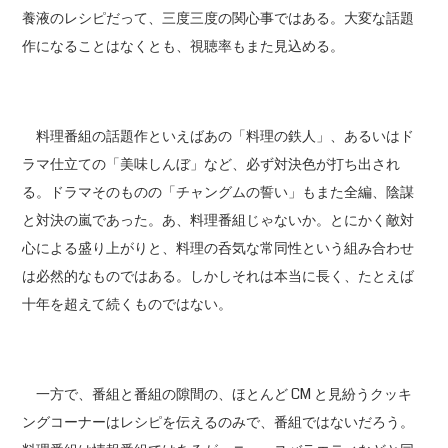
養液のレシピだって、三度三度の関心事ではある。大変な話題
作になることはなくとも、視聴率もまた見込める。
料理番組の話題作といえばあの「料理の鉄人」、あるいはド
ラマ仕立ての「美味しんぼ」など、必ず対決色が打ち出され
る。ドラマそのものの「チャングムの誓い」もまた全編、陰謀
と対決の嵐であった。あ、料理番組じゃないか。とにかく敵対
心による盛り上がりと、料理の呑気な常同性という組み合わせ
は必然的なものではある。しかしそれは本当に長く、たとえば
十年を超えて続くものではない。
一方で、番組と番組の隙間の、ほとんど CM と見紛うクッキ
ングコーナーはレシピを伝えるのみで、番組ではないだろう。