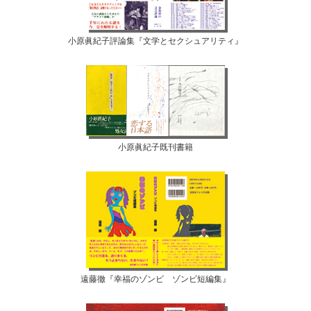
小原眞紀子評論集『文学とセクシュアリティ』
小原眞紀子既刊書籍
遠藤徹『幸福のゾンビ ゾンビ短編集』