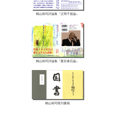
鶴山裕司評論集『正岡子規論』
鶴山裕司評論集『夏目漱石論』
鶴山裕司既刊書籍