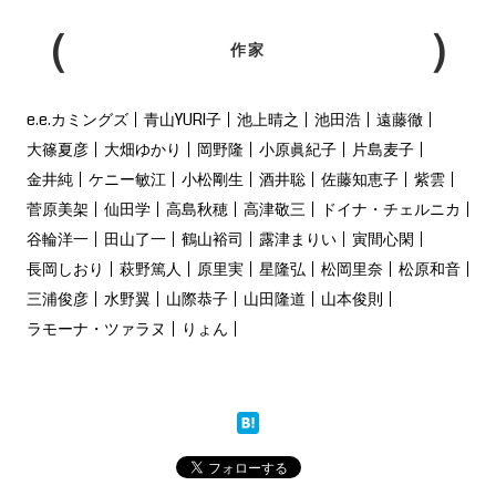
作家
e.e.カミングズ
青山YURI子
池上晴之
池田浩
遠藤徹
大篠夏彦
大畑ゆかり
岡野隆
小原眞紀子
片島麦子
金井純
ケニー敏江
小松剛生
酒井聡
佐藤知恵子
紫雲
菅原美架
仙田学
高島秋穂
高津敬三
ドイナ・チェルニカ
谷輪洋一
田山了一
鶴山裕司
露津まりい
寅間心閑
長岡しおり
萩野篤人
原里実
星隆弘
松岡里奈
松原和音
三浦俊彦
水野翼
山際恭子
山田隆道
山本俊則
ラモーナ・ツァラヌ
りょん