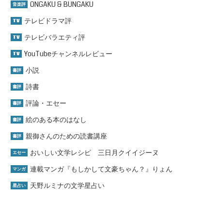
ONGAKU & BUNGAKU
音楽評
テレビドラマ評
TV
テレビバラエティ評
TV
YouTubeチャンネルレビュー
TV
小説
書評
詩書
書評
評論・エセー
書評
絵のある本のはなし
書評
親御さんのための読書講座
書評
おいしい文学レシピ 三日月クイイジーヌ
エセー
連載マンガ『もしかして文豪ちゃん？』りょん
マンガ
天野ルミナの文学星占い
星占い