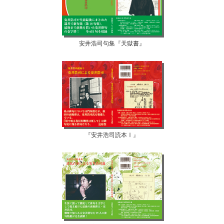
安井浩司句集『天獄書』
『安井浩司読本Ⅰ』