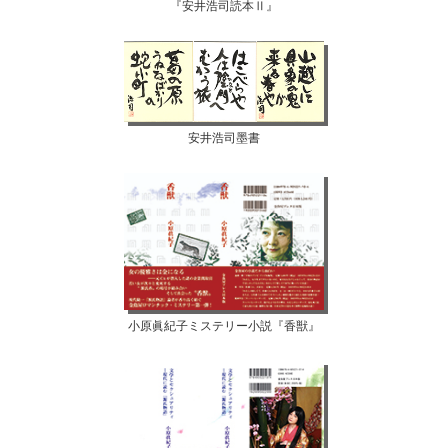
『安井浩司読本Ⅱ』
安井浩司墨書
小原眞紀子ミステリー小説『香獣』