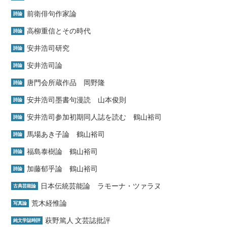
前衛俳句作家論
詩論
高柳重信とその時代
詩論
安井浩司研究
詩論
安井浩司論
詩論
唐門会所蔵作品 岡野隆
詩論
安井浩司墨書句漫読 山本俊則
詩論
安井浩司参加初期同人誌を読む 鶴山裕司
詩論
馬場あき子論 鶴山裕司
詩論
福島泰樹論 鶴山裕司
詩論
加藤郁乎論 鶴山裕司
詩論
日本伝統芸能論 ラモーナ・ツァラヌ
古典芸能論
荒木経惟論
写真論
萩野篤人 文芸誌批評
純文学誌時評