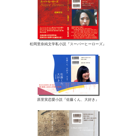
松岡里奈純文学私小説『スーパーヒーローズ』
原里実恋愛小説『佐藤くん、大好き』