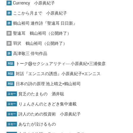
Currency 小原眞紀子
詩
ここから月まで 小原眞紀子
詩
鶴山裕司 連作詩『聖遠耳 日日新』
詩
聖遠耳 鶴山裕司（公開終了）
詩
羽沢 鶴山裕司（公開終了）
詩
高津敬三 俳句作品
詩
トーク@セクシュアリティ― 小原眞紀×三浦俊彦
対話
対話『エンニスの誘惑』小原眞紀子×エンニス
対話
日本の詩の原理 池上晴之×鶴山裕司
対話
貧乏のたまもの 酒井聡
エセー
りょんさんのときどき集中連載
エセー
詩人のための投資術 小原眞紀子
エセー
あなたが泣けるもの
エセー