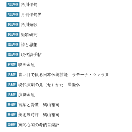
角川俳句
句誌時評
月刊俳句界
句誌時評
角川短歌
歌誌時評
短歌研究
歌誌時評
詩と思想
詩誌時評
現代詩手帖
詩誌時評
映画金魚
映画評
青い目で観る日本伝統芸能 ラモーナ・ツァラヌ
演劇評
現代演劇の見（せ）かた 星隆弘
演劇評
演劇金魚
演劇評
言葉と骨董 鶴山裕司
美術評
美術展時評 鶴山裕司
美術評
寅間心閑の肴的音楽評
音楽評