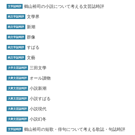
鶴山裕司の小説について考える文芸誌時評
文学誌時評
文學界
純文学誌時評
新潮
純文学誌時評
群像
純文学誌時評
すばる
純文学誌時評
文藝
純文学誌時評
三田文學
大学文芸誌時評
オール讀物
大衆文芸誌時評
小説新潮
大衆文芸誌時評
小説すばる
大衆文芸誌時評
小説現代
大衆文芸誌時評
小説幻冬
大衆文芸誌時評
鶴山裕司の短歌・俳句について考える歌誌・句誌時評
文学誌時評