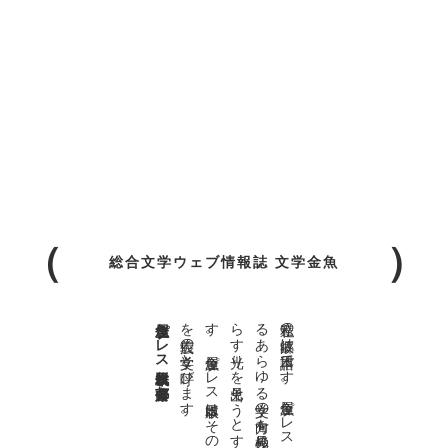
総合文学ウェブ情報誌 文学金魚
金魚屋プレス日本版代表 齋藤都
。
私達の
故郷は
日本語で
す
。
金魚屋プ
レ
ス
日本版は
、
日本語で
書か
れ
る
あ
ら
ゆ
る
文学の
方向を
見極め
、
私達の
精神の
行く
末を
照
ら
す
光り
を
見出そ
う
と
す
る
も
の
で
す
。
金魚屋プ
レ
ス
日本版は
そ
の
光り
の
す
べ
て
を
広義の
文学と
呼び
ま
す