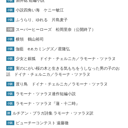
酒井聡 短編小説
小説
小説四角い海 ケニー敏江
小説
ふうらり、ゆれる 片島麦子
小説
スーパーヒーローズ 松岡里奈（公開終了）
小説
横領 鶴山裕司
小説
伽藍 e.e.カミングズ／星隆弘
小説
少女と銀狐 ドイナ・チェルニカ／ラモーナ・ツァラヌ
小説
実のにがい桜の木と生きる気もちをうしなった男の子のお
小説
話 ドイナ・チェルニカ／ラモーナ・ツァラヌ
渡り鳥 ドイナ・チェルニカ／ラモーナ・ツァラヌ
小説
ラモーナ・ツァラヌ連作短編小説
小説
ラモーナ・ツァラヌ『蓮・十二時』
小説
ルチアン・ブラガ詩集 ラモーナ・ツァラヌ訳
詩
ビューチーコンテスト 遠藤徹
小説