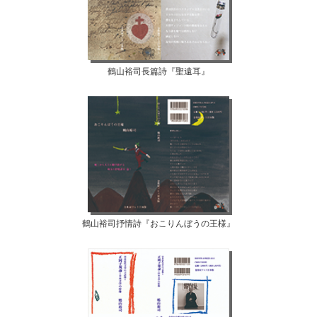
鶴山裕司長篇詩『聖遠耳』
鶴山裕司抒情詩『おこりんぼうの王様』