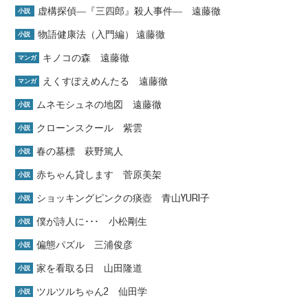
虚構探偵―『三四郎』殺人事件― 遠藤徹
小説
物語健康法（入門編） 遠藤徹
小説
キノコの森 遠藤徹
マンガ
えくすぽえめんたる 遠藤徹
マンガ
ムネモシュネの地図 遠藤徹
小説
クローンスクール 紫雲
小説
春の墓標 萩野篤人
小説
赤ちゃん貸します 菅原美架
小説
ショッキングピンクの痰壺 青山YURI子
小説
僕が詩人に･･･ 小松剛生
小説
偏態パズル 三浦俊彦
小説
家を看取る日 山田隆道
小説
ツルツルちゃん2 仙田学
小説