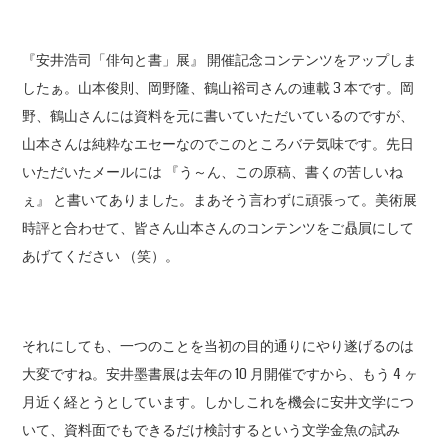
『安井浩司「俳句と書」展』 開催記念コンテンツをアップしま
したぁ。山本俊則、岡野隆、鶴山裕司さんの連載 3 本です。岡
野、鶴山さんには資料を元に書いていただいているのですが、
山本さんは純粋なエセーなのでこのところバテ気味です。先日
いただいたメールには 『う～ん、この原稿、書くの苦しいね
ぇ』 と書いてありました。まあそう言わずに頑張って。美術展
時評と合わせて、皆さん山本さんのコンテンツをご贔屓にして
あげてください （笑）。
それにしても、一つのことを当初の目的通りにやり遂げるのは
大変ですね。安井墨書展は去年の 10 月開催ですから、もう 4 ヶ
月近く経とうとしています。しかしこれを機会に安井文学につ
いて、資料面でもできるだけ検討するという文学金魚の試み