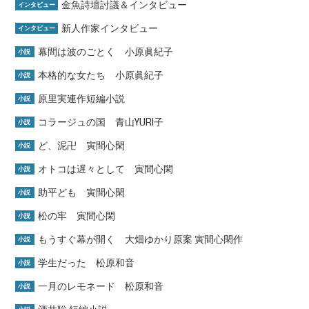
金魚詩壇討議＆インタビュー
インタビュー
新人作家インタビュー
インタビュー
幕間は波のごとく 小原眞紀子
小説
本格的な女たち 小原眞紀子
小説
原里実連作短編小説
小説
コラージュの国 青山YURI子
小説
ど、泥卍 寅間心閑
小説
オトコは遅々として 寅間心閑
小説
助平ども 寅間心閑
小説
松の牢 寅間心閑
小説
もうすぐ幕が開く 大畑ゆかり原案 寅間心閑作
小説
学生だった 松原和音
小説
一月のレモネード 松原和音
小説