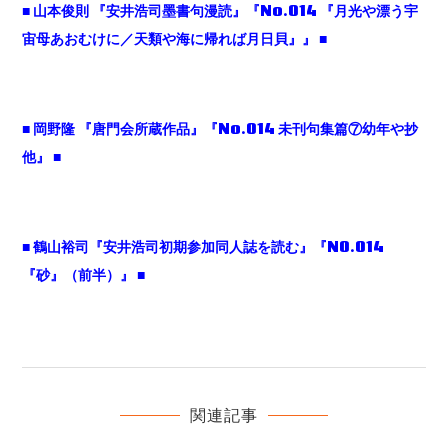
■ 山本俊則 『安井浩司墨書句漫読』『No.014 『月光や漂う宇
宙母あおむけに／天類や海に帰れば月日貝』』 ■
■ 岡野隆 『唐門会所蔵作品』『No.014 未刊句集篇⑦幼年や抄
他』 ■
■ 鶴山裕司『安井浩司初期参加同人誌を読む』『N0.014
『砂』（前半）』 ■
関連記事