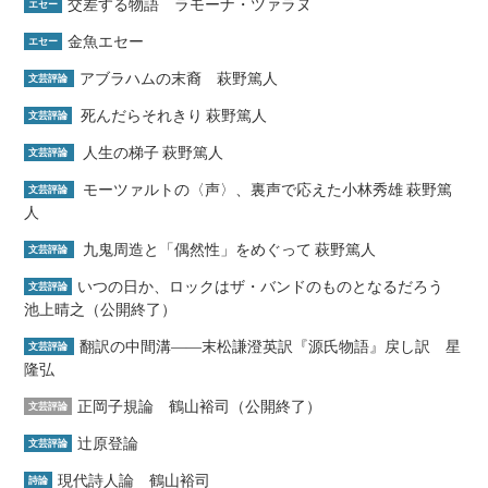
交差する物語 ラモーナ・ツァラヌ
エセー
金魚エセー
エセー
アブラハムの末裔 萩野篤人
文芸評論
死んだらそれきり 萩野篤人
文芸評論
人生の梯子 萩野篤人
文芸評論
モーツァルトの〈声〉、裏声で応えた小林秀雄 萩野篤
文芸評論
人
九鬼周造と「偶然性」をめぐって 萩野篤人
文芸評論
いつの日か、ロックはザ・バンドのものとなるだろう
文芸評論
池上晴之（公開終了）
翻訳の中間溝――末松謙澄英訳『源氏物語』戻し訳 星
文芸評論
隆弘
正岡子規論 鶴山裕司（公開終了）
文芸評論
辻原登論
文芸評論
現代詩人論 鶴山裕司
詩論