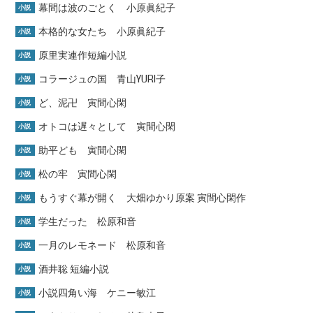
幕間は波のごとく 小原眞紀子
小説
本格的な女たち 小原眞紀子
小説
原里実連作短編小説
小説
コラージュの国 青山YURI子
小説
ど、泥卍 寅間心閑
小説
オトコは遅々として 寅間心閑
小説
助平ども 寅間心閑
小説
松の牢 寅間心閑
小説
もうすぐ幕が開く 大畑ゆかり原案 寅間心閑作
小説
学生だった 松原和音
小説
一月のレモネード 松原和音
小説
酒井聡 短編小説
小説
小説四角い海 ケニー敏江
小説