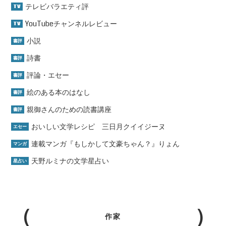
テレビバラエティ評
TV
YouTubeチャンネルレビュー
TV
小説
書評
詩書
書評
評論・エセー
書評
絵のある本のはなし
書評
親御さんのための読書講座
書評
おいしい文学レシピ 三日月クイイジーヌ
エセー
連載マンガ『もしかして文豪ちゃん？』りょん
マンガ
天野ルミナの文学星占い
星占い
作家