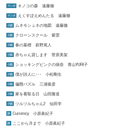
キノコの森 遠藤徹
マンガ
えくすぽえめんたる 遠藤徹
マンガ
ムネモシュネの地図 遠藤徹
小説
クローンスクール 紫雲
小説
春の墓標 萩野篤人
小説
赤ちゃん貸します 菅原美架
小説
ショッキングピンクの痰壺 青山YURI子
小説
僕が詩人に･･･ 小松剛生
小説
偏態パズル 三浦俊彦
小説
家を看取る日 山田隆道
小説
ツルツルちゃん2 仙田学
小説
Currency 小原眞紀子
詩
ここから月まで 小原眞紀子
詩