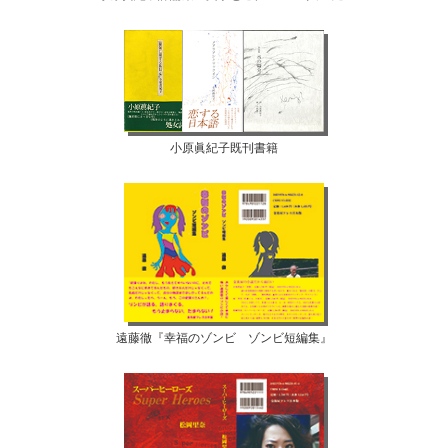
小原眞紀子既刊書籍
遠藤徹『幸福のゾンビ ゾンビ短編集』