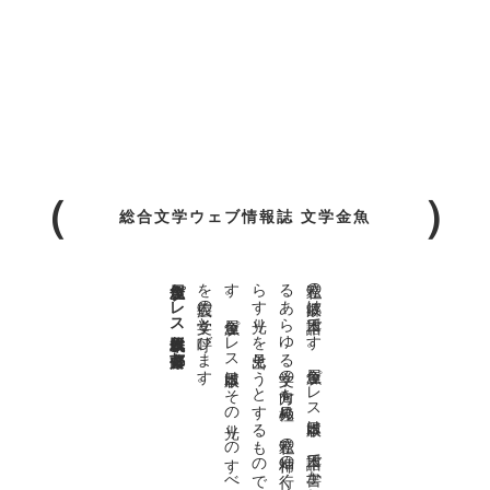
総合文学ウェブ情報誌 文学金魚
金魚屋プレス日本版代表 齋藤都
。
私達の
故郷は
日本語で
す
。
金魚屋プ
レ
ス
日本版は
、
日本語で
書か
れ
る
あ
ら
ゆ
る
文学の
方向を
見極め
、
私達の
精神の
行く
末を
照
ら
す
光り
を
見出そ
う
と
す
る
も
の
で
す
。
金魚屋プ
レ
ス
日本版は
そ
の
光り
の
す
べ
て
を
広義の
文学と
呼び
ま
す