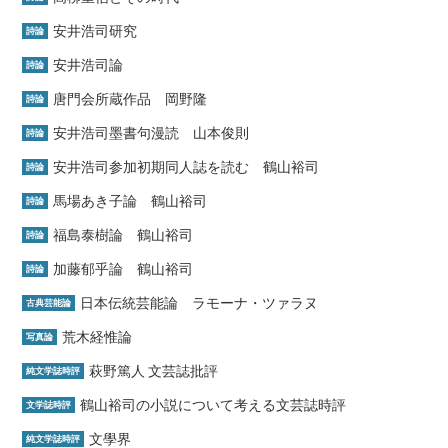
安井浩司研究
詩論
安井浩司論
詩論
唐門会所蔵作品 岡野隆
詩論
安井浩司墨書句漫読 山本俊則
詩論
安井浩司参加初期同人誌を読む 鶴山裕司
詩論
馬場あき子論 鶴山裕司
詩論
福島泰樹論 鶴山裕司
詩論
加藤郁乎論 鶴山裕司
詩論
日本伝統芸能論 ラモーナ・ツァラヌ
古典芸能論
荒木経惟論
写真論
萩野篤人 文芸誌批評
純文学誌時評
鶴山裕司の小説について考える文芸誌時評
文学誌時評
文學界
純文学誌時評