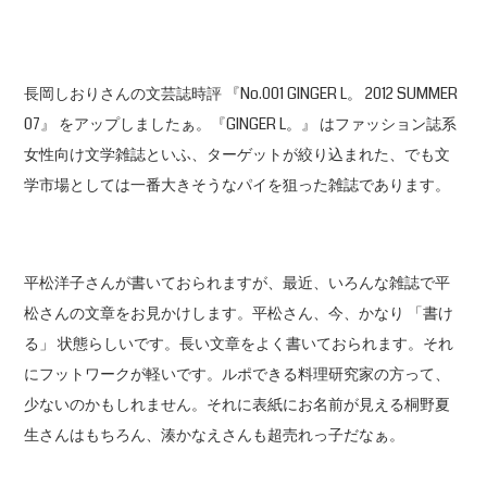
長岡しおりさんの文芸誌時評 『No.001 GINGER L。 2012 SUMMER
07』 をアップしましたぁ。『GINGER L。』 はファッション誌系
女性向け文学雑誌といふ、ターゲットが絞り込まれた、でも文
学市場としては一番大きそうなパイを狙った雑誌であります。
平松洋子さんが書いておられますが、最近、いろんな雑誌で平
松さんの文章をお見かけします。平松さん、今、かなり 「書け
る」 状態らしいです。長い文章をよく書いておられます。それ
にフットワークが軽いです。ルポできる料理研究家の方って、
少ないのかもしれません。それに表紙にお名前が見える桐野夏
生さんはもちろん、湊かなえさんも超売れっ子だなぁ。