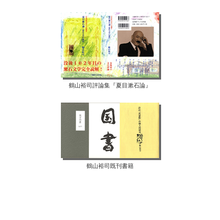
鶴山裕司評論集『夏目漱石論』
鶴山裕司既刊書籍