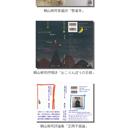
鶴山裕司長篇詩『聖遠耳』
鶴山裕司抒情詩『おこりんぼうの王様』
鶴山裕司評論集『正岡子規論』