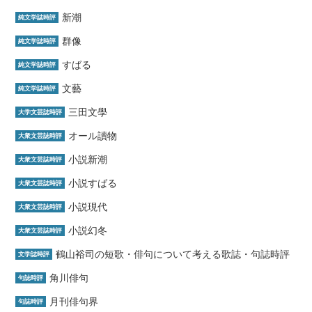
新潮
純文学誌時評
群像
純文学誌時評
すばる
純文学誌時評
文藝
純文学誌時評
三田文學
大学文芸誌時評
オール讀物
大衆文芸誌時評
小説新潮
大衆文芸誌時評
小説すばる
大衆文芸誌時評
小説現代
大衆文芸誌時評
小説幻冬
大衆文芸誌時評
鶴山裕司の短歌・俳句について考える歌誌・句誌時評
文学誌時評
角川俳句
句誌時評
月刊俳句界
句誌時評