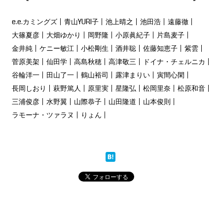
e.e.カミングズ
青山YURI子
池上晴之
池田浩
遠藤徹
大篠夏彦
大畑ゆかり
岡野隆
小原眞紀子
片島麦子
金井純
ケニー敏江
小松剛生
酒井聡
佐藤知恵子
紫雲
菅原美架
仙田学
高島秋穂
高津敬三
ドイナ・チェルニカ
谷輪洋一
田山了一
鶴山裕司
露津まりい
寅間心閑
長岡しおり
萩野篤人
原里実
星隆弘
松岡里奈
松原和音
三浦俊彦
水野翼
山際恭子
山田隆道
山本俊則
ラモーナ・ツァラヌ
りょん