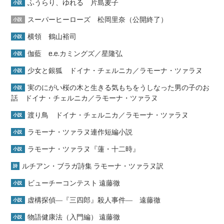
ふうらり、ゆれる 片島麦子
小説
スーパーヒーローズ 松岡里奈（公開終了）
小説
横領 鶴山裕司
小説
伽藍 e.e.カミングズ／星隆弘
小説
少女と銀狐 ドイナ・チェルニカ／ラモーナ・ツァラヌ
小説
実のにがい桜の木と生きる気もちをうしなった男の子のお
小説
話 ドイナ・チェルニカ／ラモーナ・ツァラヌ
渡り鳥 ドイナ・チェルニカ／ラモーナ・ツァラヌ
小説
ラモーナ・ツァラヌ連作短編小説
小説
ラモーナ・ツァラヌ『蓮・十二時』
小説
ルチアン・ブラガ詩集 ラモーナ・ツァラヌ訳
詩
ビューチーコンテスト 遠藤徹
小説
虚構探偵―『三四郎』殺人事件― 遠藤徹
小説
物語健康法（入門編） 遠藤徹
小説