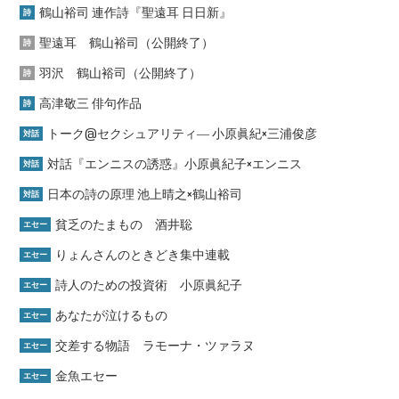
鶴山裕司 連作詩『聖遠耳 日日新』
詩
聖遠耳 鶴山裕司（公開終了）
詩
羽沢 鶴山裕司（公開終了）
詩
高津敬三 俳句作品
詩
トーク@セクシュアリティ― 小原眞紀×三浦俊彦
対話
対話『エンニスの誘惑』小原眞紀子×エンニス
対話
日本の詩の原理 池上晴之×鶴山裕司
対話
貧乏のたまもの 酒井聡
エセー
りょんさんのときどき集中連載
エセー
詩人のための投資術 小原眞紀子
エセー
あなたが泣けるもの
エセー
交差する物語 ラモーナ・ツァラヌ
エセー
金魚エセー
エセー