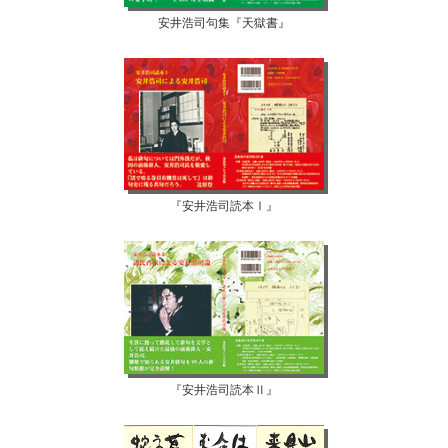
安井浩司句集『天獄書』
『安井浩司読本Ⅰ』
『安井浩司読本Ⅱ』