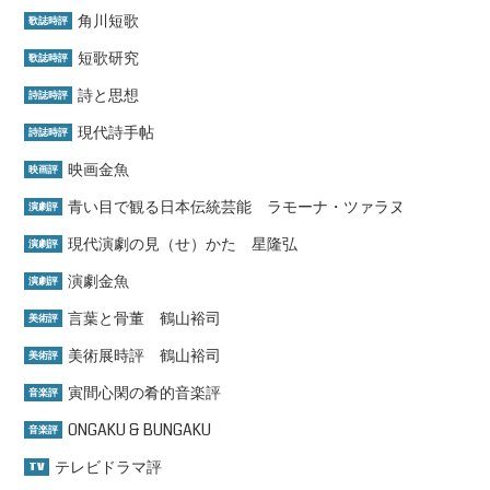
角川短歌
歌誌時評
短歌研究
歌誌時評
詩と思想
詩誌時評
現代詩手帖
詩誌時評
映画金魚
映画評
青い目で観る日本伝統芸能 ラモーナ・ツァラヌ
演劇評
現代演劇の見（せ）かた 星隆弘
演劇評
演劇金魚
演劇評
言葉と骨董 鶴山裕司
美術評
美術展時評 鶴山裕司
美術評
寅間心閑の肴的音楽評
音楽評
ONGAKU & BUNGAKU
音楽評
テレビドラマ評
TV