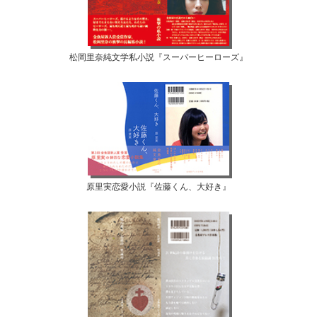
松岡里奈純文学私小説『スーパーヒーローズ』
原里実恋愛小説『佐藤くん、大好き』