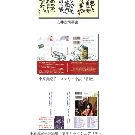
安井浩司墨書
小原眞紀子ミステリー小説『香獣』
小原眞紀子評論集『文学とセクシュアリティ』