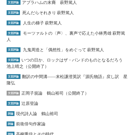
アブラハムの末裔 萩野篤人
文芸評論
死んだらそれきり 萩野篤人
文芸評論
人生の梯子 萩野篤人
文芸評論
モーツァルトの〈声〉、裏声で応えた小林秀雄 萩野篤
文芸評論
人
九鬼周造と「偶然性」をめぐって 萩野篤人
文芸評論
いつの日か、ロックはザ・バンドのものとなるだろう
文芸評論
池上晴之（公開終了）
翻訳の中間溝――末松謙澄英訳『源氏物語』戻し訳 星
文芸評論
隆弘
正岡子規論 鶴山裕司（公開終了）
文芸評論
辻原登論
文芸評論
現代詩人論 鶴山裕司
詩論
前衛俳句作家論
詩論
高柳重信とその時代
詩論