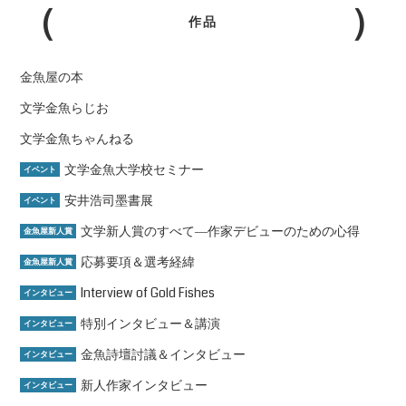
作品
金魚屋の本
文学金魚らじお
文学金魚ちゃんねる
文学金魚大学校セミナー
イベント
安井浩司墨書展
イベント
文学新人賞のすべて―作家デビューのための心得
金魚屋新人賞
応募要項＆選考経緯
金魚屋新人賞
Interview of Gold Fishes
インタビュー
特別インタビュー＆講演
インタビュー
金魚詩壇討議＆インタビュー
インタビュー
新人作家インタビュー
インタビュー