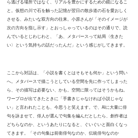
ら逃げる場所ではなく、リアルを豊かにするための鏡になるこ
と。仮想の川で石を触った記憶が翌日の散歩道の石を愛おしく
させる、みたいな双方向の往来。小原さんが「そのイメージが
次の方向を指し示す」とおっしゃっているのはその通りで、読
んでいるとじわじわと、「あ、メタバースって結局〈生きた
い〉という気持ちの話だったんだ」という感じがしてきます。
ここから対話は、「小説を書くとはそもそも何か」という問い
へ。メタバースで描こうとしている空間を先に作ってしまった
ら、その描写は必要ない、かも。空間に限ってはそうかもね。
ワープロが出てきたときに「手書きじゃなければ小説じゃな
い」と言われたことも、今思うと笑えます。で、AIに大量に俳
句を詠ませて、俳人が選んで句集を編んだとしたら、創作者は
どちらなのか、というあたりになると、ぐいぐいと面白くなっ
てきます。「その句集は前衛俳句なのか、伝統俳句なのか