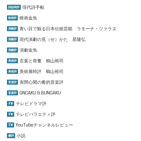
現代詩手帖
詩誌時評
映画金魚
映画評
青い目で観る日本伝統芸能 ラモーナ・ツァラヌ
演劇評
現代演劇の見（せ）かた 星隆弘
演劇評
演劇金魚
演劇評
言葉と骨董 鶴山裕司
美術評
美術展時評 鶴山裕司
美術評
寅間心閑の肴的音楽評
音楽評
ONGAKU & BUNGAKU
音楽評
テレビドラマ評
TV
テレビバラエティ評
TV
YouTubeチャンネルレビュー
TV
小説
書評