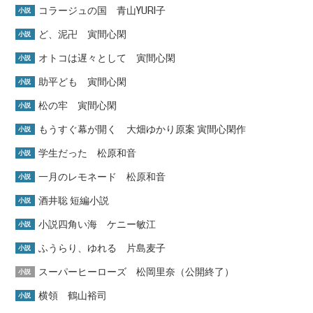
コラージュの国 青山YURI子
小説
ど、泥卍 寅間心閑
小説
オトコは遅々として 寅間心閑
小説
助平ども 寅間心閑
小説
松の牢 寅間心閑
小説
もうすぐ幕が開く 大畑ゆかり原案 寅間心閑作
小説
学生だった 松原和音
小説
一月のレモネード 松原和音
小説
酒井聡 短編小説
小説
小説四角い海 ケニー敏江
小説
ふうらり、ゆれる 片島麦子
小説
スーパーヒーローズ 松岡里奈（公開終了）
小説
横領 鶴山裕司
小説