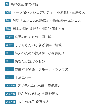
高津敬三 俳句作品
詩
トーク@セクシュアリティ― 小原眞紀×三浦俊彦
対話
対話『エンニスの誘惑』小原眞紀子×エンニス
対話
日本の詩の原理 池上晴之×鶴山裕司
対話
貧乏のたまもの 酒井聡
エセー
りょんさんのときどき集中連載
エセー
詩人のための投資術 小原眞紀子
エセー
あなたが泣けるもの
エセー
交差する物語 ラモーナ・ツァラヌ
エセー
金魚エセー
エセー
アブラハムの末裔 萩野篤人
文芸評論
死んだらそれきり 萩野篤人
文芸評論
人生の梯子 萩野篤人
文芸評論