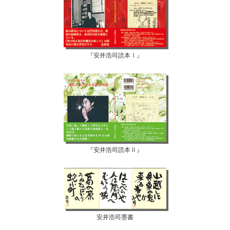
『安井浩司読本Ⅰ』
『安井浩司読本Ⅱ』
安井浩司墨書