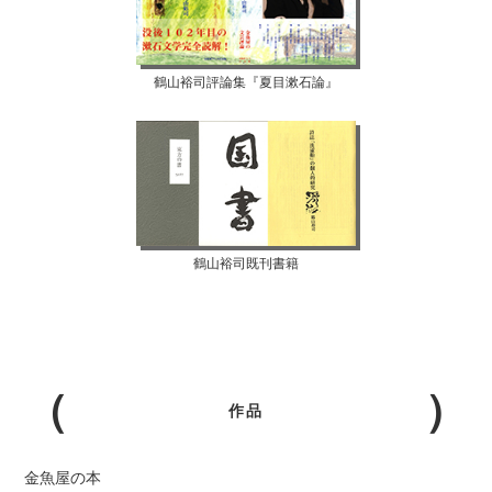
鶴山裕司評論集『夏目漱石論』
鶴山裕司既刊書籍
作品
金魚屋の本