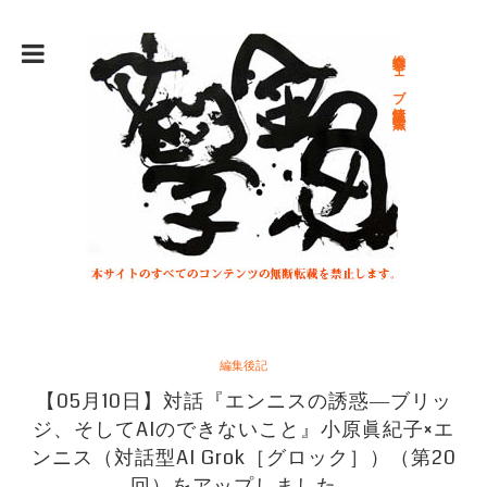
総合文学ウェブ情報誌 文学金魚
編集後記
【05月10日】対話『エンニスの誘惑―ブリッ
ジ、そしてAIのできないこと』小原眞紀子×エ
ンニス（対話型AI Grok［グロック］）（第20
回）をアップしました。