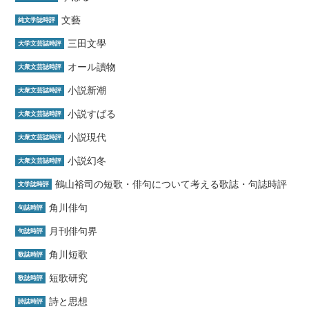
文藝
純文学誌時評
三田文學
大学文芸誌時評
オール讀物
大衆文芸誌時評
小説新潮
大衆文芸誌時評
小説すばる
大衆文芸誌時評
小説現代
大衆文芸誌時評
小説幻冬
大衆文芸誌時評
鶴山裕司の短歌・俳句について考える歌誌・句誌時評
文学誌時評
角川俳句
句誌時評
月刊俳句界
句誌時評
角川短歌
歌誌時評
短歌研究
歌誌時評
詩と思想
詩誌時評