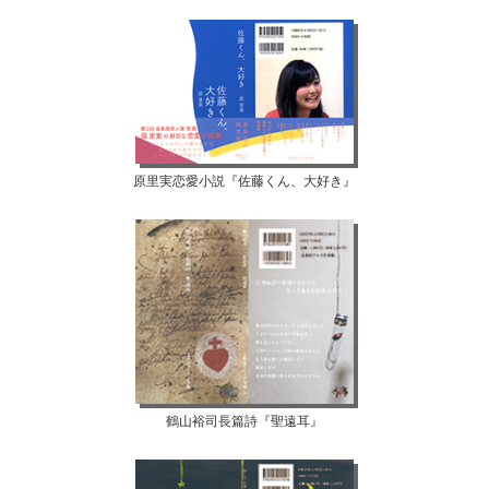
原里実恋愛小説『佐藤くん、大好き』
鶴山裕司長篇詩『聖遠耳』