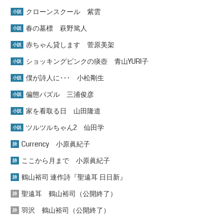
クローンスクール 紫雲
小説
春の墓標 萩野篤人
小説
赤ちゃん貸します 菅原美架
小説
ショッキングピンクの痰壺 青山YURI子
小説
僕が詩人に･･･ 小松剛生
小説
偏態パズル 三浦俊彦
小説
家を看取る日 山田隆道
小説
ツルツルちゃん2 仙田学
小説
Currency 小原眞紀子
詩
ここから月まで 小原眞紀子
詩
鶴山裕司 連作詩『聖遠耳 日日新』
詩
聖遠耳 鶴山裕司（公開終了）
詩
羽沢 鶴山裕司（公開終了）
詩