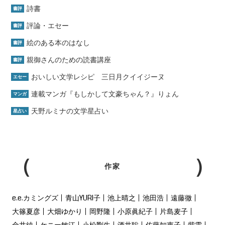
詩書
書評
評論・エセー
書評
絵のある本のはなし
書評
親御さんのための読書講座
書評
おいしい文学レシピ 三日月クイイジーヌ
エセー
連載マンガ『もしかして文豪ちゃん？』りょん
マンガ
天野ルミナの文学星占い
星占い
作家
e.e.カミングズ
青山YURI子
池上晴之
池田浩
遠藤徹
大篠夏彦
大畑ゆかり
岡野隆
小原眞紀子
片島麦子
金井純
ケニー敏江
小松剛生
酒井聡
佐藤知恵子
紫雲