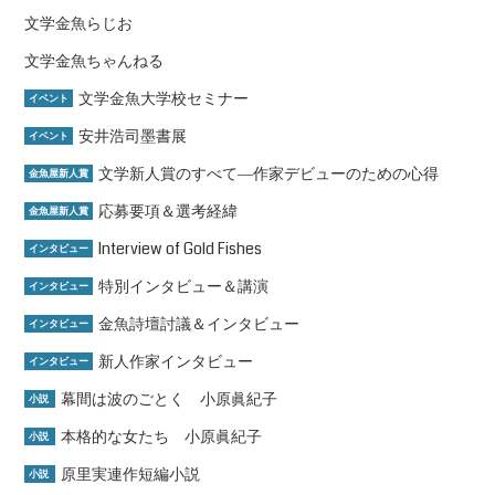
文学金魚らじお
文学金魚ちゃんねる
文学金魚大学校セミナー
イベント
安井浩司墨書展
イベント
文学新人賞のすべて―作家デビューのための心得
金魚屋新人賞
応募要項＆選考経緯
金魚屋新人賞
Interview of Gold Fishes
インタビュー
特別インタビュー＆講演
インタビュー
金魚詩壇討議＆インタビュー
インタビュー
新人作家インタビュー
インタビュー
幕間は波のごとく 小原眞紀子
小説
本格的な女たち 小原眞紀子
小説
原里実連作短編小説
小説