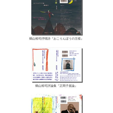
鶴山裕司抒情詩『おこりんぼうの王様』
鶴山裕司評論集『正岡子規論』