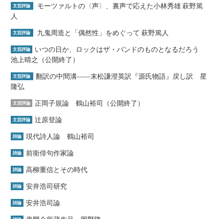
モーツァルトの〈声〉、裏声で応えた小林秀雄 萩野篤
文芸評論
人
九鬼周造と「偶然性」をめぐって 萩野篤人
文芸評論
いつの日か、ロックはザ・バンドのものとなるだろう
文芸評論
池上晴之（公開終了）
翻訳の中間溝――末松謙澄英訳『源氏物語』戻し訳 星
文芸評論
隆弘
正岡子規論 鶴山裕司（公開終了）
文芸評論
辻原登論
文芸評論
現代詩人論 鶴山裕司
詩論
前衛俳句作家論
詩論
高柳重信とその時代
詩論
安井浩司研究
詩論
安井浩司論
詩論