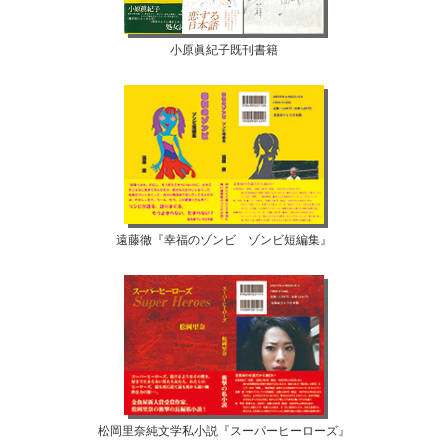
小原眞紀子既刊書籍
遠藤徹『幸福のゾンビ ゾンビ短編集』
松岡里奈純文学私小説『スーパーヒーローズ』