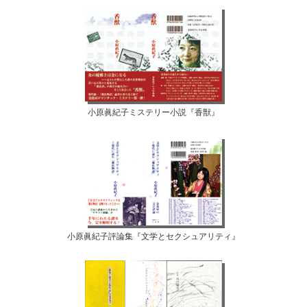
小原眞紀子ミステリー小説『香獣』
小原眞紀子評論集『文学とセクシュアリティ』