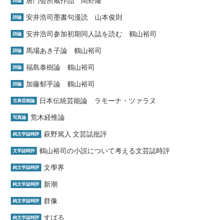
唐門会所蔵作品 岡野隆
詩論
安井浩司墨書句漫読 山本俊則
詩論
安井浩司参加初期同人誌を読む 鶴山裕司
詩論
馬場あき子論 鶴山裕司
詩論
福島泰樹論 鶴山裕司
詩論
加藤郁乎論 鶴山裕司
詩論
日本伝統芸能論 ラモーナ・ツァラヌ
古典芸能論
荒木経惟論
写真論
萩野篤人 文芸誌批評
純文学誌時評
鶴山裕司の小説について考える文芸誌時評
文学誌時評
文學界
純文学誌時評
新潮
純文学誌時評
群像
純文学誌時評
すばる
純文学誌時評