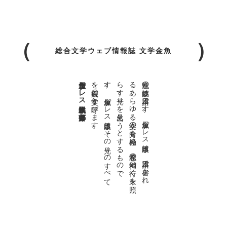
総合文学ウェブ情報誌 文学金魚
金魚屋プレス日本版代表 齋藤都
。
私達の
故郷は
日本語で
す
。
金魚屋プ
レ
ス
日本版は
、
日本語で
書か
れ
る
あ
ら
ゆ
る
文学の
方向を
見極め
、
私達の
精神の
行く
末を
照
ら
す
光り
を
見出そ
う
と
す
る
も
の
で
す
。
金魚屋プ
レ
ス
日本版は
そ
の
光り
の
す
べ
て
を
広義の
文学と
呼び
ま
す