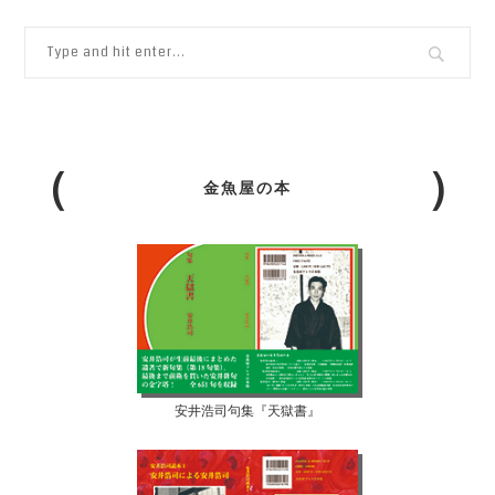
金魚屋の本
安井浩司句集『天獄書』