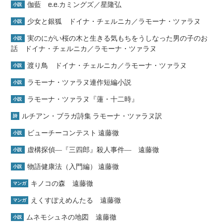
伽藍 e.e.カミングズ／星隆弘
小説
少女と銀狐 ドイナ・チェルニカ／ラモーナ・ツァラヌ
小説
実のにがい桜の木と生きる気もちをうしなった男の子のお
小説
話 ドイナ・チェルニカ／ラモーナ・ツァラヌ
渡り鳥 ドイナ・チェルニカ／ラモーナ・ツァラヌ
小説
ラモーナ・ツァラヌ連作短編小説
小説
ラモーナ・ツァラヌ『蓮・十二時』
小説
ルチアン・ブラガ詩集 ラモーナ・ツァラヌ訳
詩
ビューチーコンテスト 遠藤徹
小説
虚構探偵―『三四郎』殺人事件― 遠藤徹
小説
物語健康法（入門編） 遠藤徹
小説
キノコの森 遠藤徹
マンガ
えくすぽえめんたる 遠藤徹
マンガ
ムネモシュネの地図 遠藤徹
小説