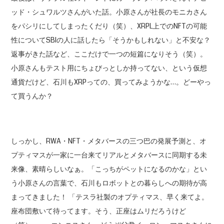
ッド・シュワルツさんがいた話。小原さんが社長のモニカさん
をパシリにしてしまったくだり（笑）、XRPL上でのNFTの可能
性についてSBIの人に話したら「そうかもしれない」と不安な？
返事がきた話など、ここだけで一つの短篇になりそう（笑）。
小原さんもテスト用にちょびっとしか持ってない、という仮想
通貨だけど、石川もXRPっての、買ってみようかな…。どーやっ
て買うんか？
しっかし、RWA・NFT・メタバースの三つ巴の発展予測と、オ
プティマスが一家に一台来てリアルとメタバースに同期する未
来像、素晴らしいなぁ。「こっちがペットになるのかな」とい
う小原さんの言葉で、石川もロボットとの暮らしへの期待が高
まってきました！ 「テスラ社製のオプティマス、早く来てよ。
座布団敷いて待ってます。そう、正座はムリだろうけど