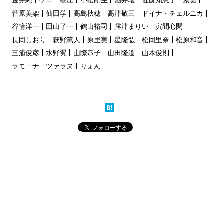
菅原美架
仙田学
高島秋穂
高津敬三
ドイナ・チェルニカ
谷輪洋一
田山了一
鶴山裕司
露津まりい
寅間心閑
長岡しおり
萩野篤人
原里実
星隆弘
松岡里奈
松原和音
三浦俊彦
水野翼
山際恭子
山田隆道
山本俊則
ラモーナ・ツァラヌ
りょん