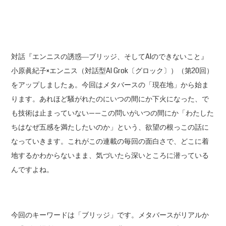
対話『エンニスの誘惑―ブリッジ、そしてAIのできないこと』
小原眞紀子×エンニス（対話型AI Grok〔グロック〕）（第20回）
をアップしましたぁ。今回はメタバースの「現在地」から始ま
ります。あれほど騒がれたのにいつの間にか下火になった、で
も技術は止まっていない——この問いがいつの間にか「わたした
ちはなぜ五感を満たしたいのか」という、欲望の根っこの話に
なっていきます。これがこの連載の毎回の面白さで、どこに着
地するかわからないまま、気づいたら深いところに潜っている
んですよね。
今回のキーワードは「ブリッジ」です。メタバースがリアルか