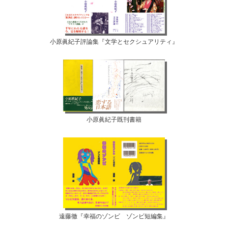
小原眞紀子評論集『文学とセクシュアリティ』
小原眞紀子既刊書籍
遠藤徹『幸福のゾンビ ゾンビ短編集』