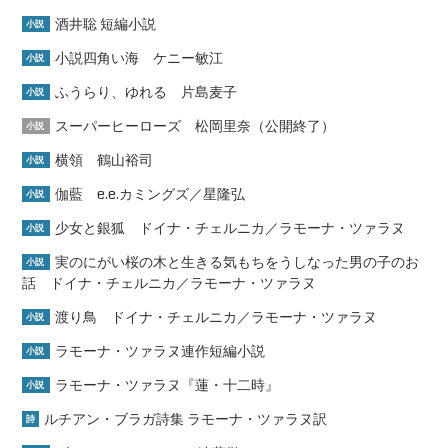
酒井聡 短編小説
小説
小説四角い海 ケニー敏江
小説
ふうらり、ゆれる 片島麦子
小説
スーパーヒーローズ 松岡里奈（公開終了）
小説
横領 鶴山裕司
小説
伽藍 e.e.カミングズ／星隆弘
小説
少女と銀狐 ドイナ・チェルニカ／ラモーナ・ツァラヌ
小説
実のにがい桜の木と生きる気もちをうしなった男の子のお
小説
話 ドイナ・チェルニカ／ラモーナ・ツァラヌ
渡り鳥 ドイナ・チェルニカ／ラモーナ・ツァラヌ
小説
ラモーナ・ツァラヌ連作短編小説
小説
ラモーナ・ツァラヌ『蓮・十二時』
小説
ルチアン・ブラガ詩集 ラモーナ・ツァラヌ訳
詩