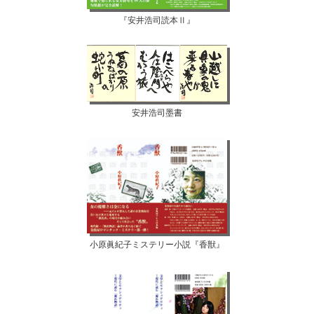
『安井浩司読本Ⅱ』
安井浩司墨書
小原眞紀子ミステリー小説『香獣』