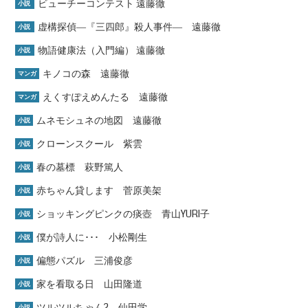
ビューチーコンテスト 遠藤徹
小説
虚構探偵―『三四郎』殺人事件― 遠藤徹
小説
物語健康法（入門編） 遠藤徹
小説
キノコの森 遠藤徹
マンガ
えくすぽえめんたる 遠藤徹
マンガ
ムネモシュネの地図 遠藤徹
小説
クローンスクール 紫雲
小説
春の墓標 萩野篤人
小説
赤ちゃん貸します 菅原美架
小説
ショッキングピンクの痰壺 青山YURI子
小説
僕が詩人に･･･ 小松剛生
小説
偏態パズル 三浦俊彦
小説
家を看取る日 山田隆道
小説
ツルツルちゃん2 仙田学
小説