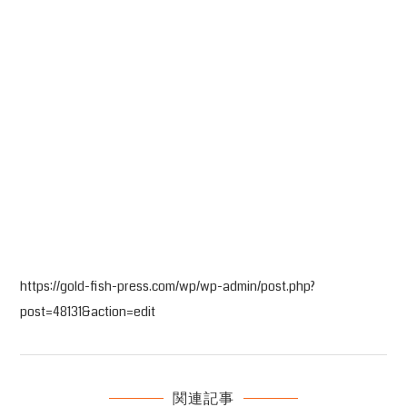
https://gold-fish-press.com/wp/wp-admin/post.php?
post=48131&action=edit
関連記事