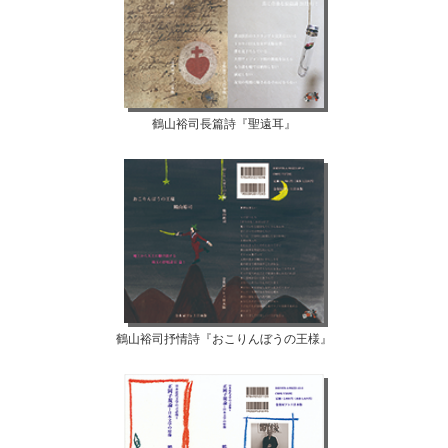
鶴山裕司長篇詩『聖遠耳』
鶴山裕司抒情詩『おこりんぼうの王様』