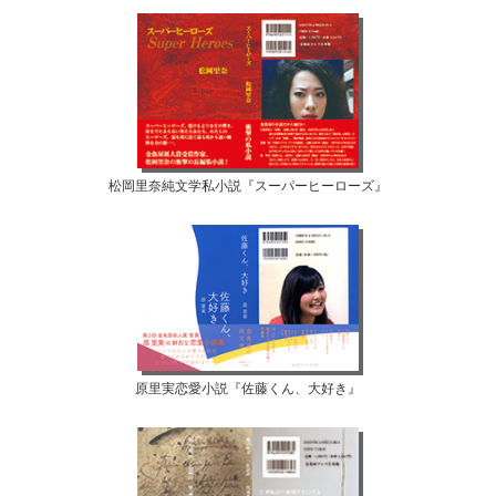
松岡里奈純文学私小説『スーパーヒーローズ』
原里実恋愛小説『佐藤くん、大好き』