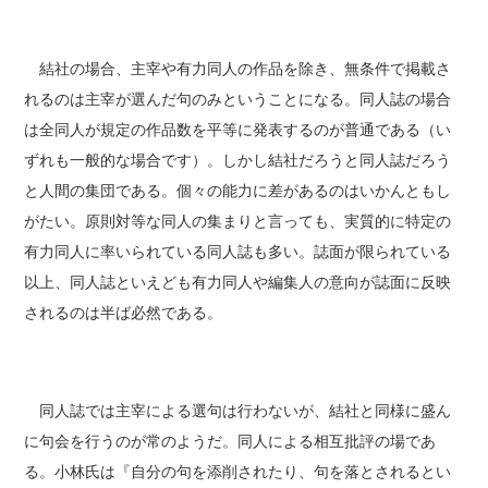
結社の場合、主宰や有力同人の作品を除き、無条件で掲載さ
れるのは主宰が選んだ句のみということになる。同人誌の場合
は全同人が規定の作品数を平等に発表するのが普通である（い
ずれも一般的な場合です）。しかし結社だろうと同人誌だろう
と人間の集団である。個々の能力に差があるのはいかんともし
がたい。原則対等な同人の集まりと言っても、実質的に特定の
有力同人に率いられている同人誌も多い。誌面が限られている
以上、同人誌といえども有力同人や編集人の意向が誌面に反映
されるのは半ば必然である。
同人誌では主宰による選句は行わないが、結社と同様に盛ん
に句会を行うのが常のようだ。同人による相互批評の場であ
る。小林氏は『自分の句を添削されたり、句を落とされるとい