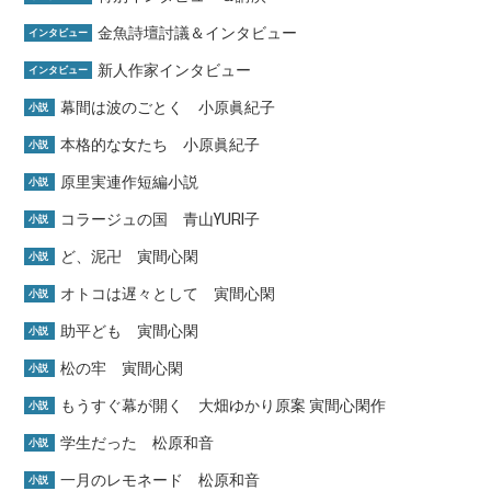
金魚詩壇討議＆インタビュー
インタビュー
新人作家インタビュー
インタビュー
幕間は波のごとく 小原眞紀子
小説
本格的な女たち 小原眞紀子
小説
原里実連作短編小説
小説
コラージュの国 青山YURI子
小説
ど、泥卍 寅間心閑
小説
オトコは遅々として 寅間心閑
小説
助平ども 寅間心閑
小説
松の牢 寅間心閑
小説
もうすぐ幕が開く 大畑ゆかり原案 寅間心閑作
小説
学生だった 松原和音
小説
一月のレモネード 松原和音
小説