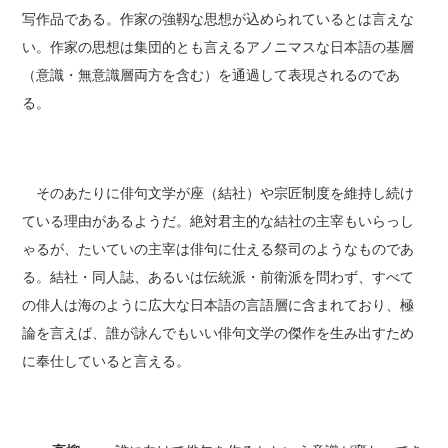
写作品である。作家の強靱な思想が込められているとは言えな
い。作家の思想は集団的とも言えるアノニマスな日本語の基層
（意識・無意識層両方を含む）を通過して表現されるのであ
る。
そのあたりに俳句文学が座（結社）や宗匠制度を維持し続け
ている理由があるようだ。絶対君主的な結社の主宰もいらっし
ゃるが、たいていの主宰は俳句に仕える祭司のようなものであ
る。結社・同人誌、あるいは伝統派・前衛派を問わず、すべて
の俳人は海のように広大な日本語の言語層に含まれており、極
論を言えば、誰が詠んでもいい俳句文学の傑作を生み出すため
に奉仕していると言える。