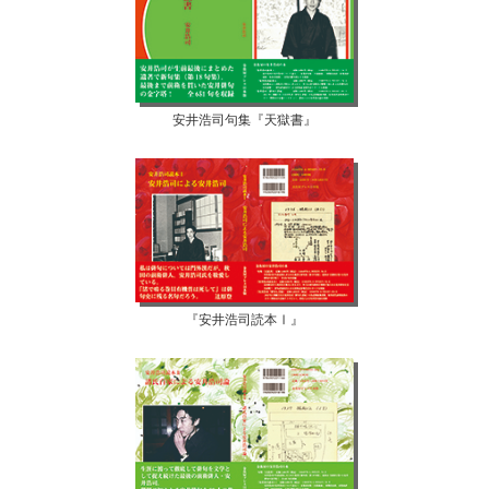
安井浩司句集『天獄書』
『安井浩司読本Ⅰ』