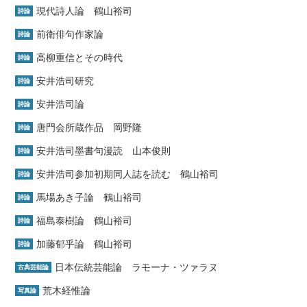
現代詩人論 鶴山裕司
詩論
前衛俳句作家論
詩論
高柳重信とその時代
詩論
安井浩司研究
詩論
安井浩司論
詩論
唐門会所蔵作品 岡野隆
詩論
安井浩司墨書句漫読 山本俊則
詩論
安井浩司参加初期同人誌を読む 鶴山裕司
詩論
馬場あき子論 鶴山裕司
詩論
福島泰樹論 鶴山裕司
詩論
加藤郁乎論 鶴山裕司
詩論
日本伝統芸能論 ラモーナ・ツァラヌ
古典芸能論
荒木経惟論
写真論