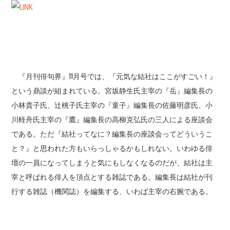
『月刊俳句界』11月号では、『元気な結社はここがすごい！』
という鼎談が組まれている。宮坂静生氏主宰の『岳』編集長の
小林貴子氏、辻桃子氏主宰の『童子』編集長の佐藤明彦氏、小
川軽舟氏主宰の『鷹』編集長の高柳克弘氏の三人による座談会
である。ただ『結社ってなに？編集長の座談会ってどういうこ
と？』と思われた方もいらっしゃるかもしれない。いわゆる俳
壇の一員になってしまうと気にもしなくなるのだが、結社は主
宰と呼ばれる俳人を頂点とする雑誌である。編集長は結社が刊
行する雑誌（機関誌）を編集する、いわば主宰の右腕である。