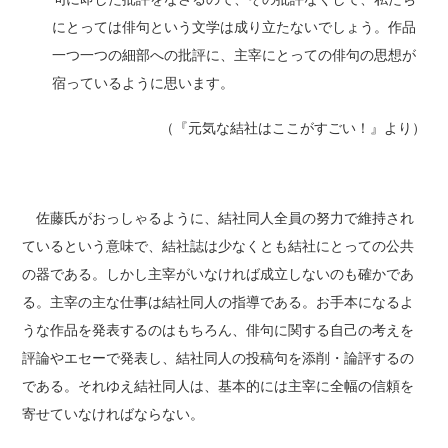
にとっては俳句という文学は成り立たないでしょう。作品
一つ一つの細部への批評に、主宰にとっての俳句の思想が
宿っているように思います。
（『元気な結社はここがすごい！』より）
佐藤氏がおっしゃるように、結社同人全員の努力で維持され
ているという意味で、結社誌は少なくとも結社にとっての公共
の器である。しかし主宰がいなければ成立しないのも確かであ
る。主宰の主な仕事は結社同人の指導である。お手本になるよ
うな作品を発表するのはもちろん、俳句に関する自己の考えを
評論やエセーで発表し、結社同人の投稿句を添削・論評するの
である。それゆえ結社同人は、基本的には主宰に全幅の信頼を
寄せていなければならない。