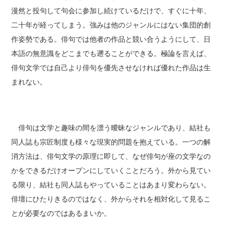
漫然と投句して句会に参加し続けているだけで、すぐに十年、
二十年が経ってしまう。強みは他のジャンルにはない集団的創
作姿勢である。俳句では他者の作品と競い合うようにして、日
本語の無意識をどこまでも遡ることができる。極論を言えば、
俳句文学では自己より俳句を優先させなければ優れた作品は生
まれない。
俳句は文学と趣味の間を漂う曖昧なジャンルであり、結社も
同人誌も宗匠制度も様々な現実的問題を抱えている。一つの解
消方法は、俳句文学の原理に即して、なぜ俳句が座の文学なの
かをできるだけオープンにしていくことだろう。外から見てい
る限り、結社も同人誌もやっていることはあまり変わらない。
俳壇にひたりきるのではなく、外からそれを相対化して見るこ
とが必要なのではあるまいか。