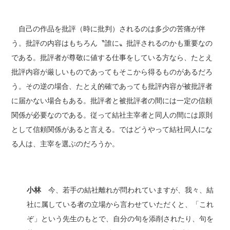
自己の作品を批評（時に批判）されるのは多少の苦痛が伴
う。批評の内容はもちろん〝誰に〟批評されるのかも重要なの
である。批評者が尊敬に値する仕事をしている方なら、たとえ
批評内容が厳しいものであってもそこから得るものがあるだろ
う。その逆の場合、たとえ的確であっても批評内容が被批評者
に届かない場合もある。批評者と被批評者の間には一定の信頼
関係が必要なのである。従って結社主宰者と同人の間には原則
として信頼関係があると言える。ではどうやって結社同人にな
る人は、主宰を選ぶのだろうか。
小林
今、若手の結社離れが問われていますが、我々、結
社に属している者の立場から言わせていただくと、「これ
ぞ」という先生のもとで、自分の句を添削されたり、句を