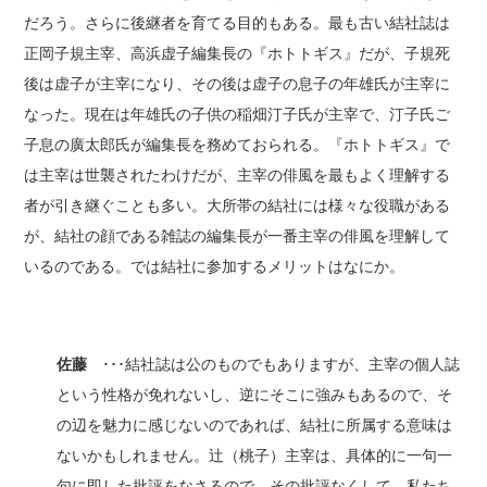
だろう。さらに後継者を育てる目的もある。最も古い結社誌は
正岡子規主宰、高浜虚子編集長の『ホトトギス』だが、子規死
後は虚子が主宰になり、その後は虚子の息子の年雄氏が主宰に
なった。現在は年雄氏の子供の稲畑汀子氏が主宰で、汀子氏ご
子息の廣太郎氏が編集長を務めておられる。『ホトトギス』で
は主宰は世襲されたわけだが、主宰の俳風を最もよく理解する
者が引き継ぐことも多い。大所帯の結社には様々な役職がある
が、結社の顔である雑誌の編集長が一番主宰の俳風を理解して
いるのである。では結社に参加するメリットはなにか。
佐藤
･･･結社誌は公のものでもありますが、主宰の個人誌
という性格が免れないし、逆にそこに強みもあるので、そ
の辺を魅力に感じないのであれば、結社に所属する意味は
ないかもしれません。辻（桃子）主宰は、具体的に一句一
句に即した批評をなさるので、その批評なくして、私たち