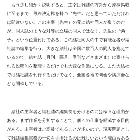
もう少し細かく説明すると、主宰は雑誌の方針から原稿掲載
に至るまで、最終決定権を持つ〝先生〟だと思っていただけれ
ば間違いない。この主宰（先生）の元に結社同人が集うのだ
が、同人誌のような対等の立場の同人ではなく、先生の〝弟
子〟という位置付けである。この結社同人の中で有能な者が結
社誌の編集を行う。大きな結社は全国に数百人の同人を抱えて
いるので、結社誌（月刊、隔月、季刊などさまざま）に寄せら
れる投稿句を整理するだけでも大変な作業になる。また大結社
では結社誌を刊行するだけでなく、全国各地で句会や講演会な
ども開催している。
結社の主宰者と結社誌の編集長を分けるのには様々な理由が
ある。まず作業を分担することで、個々の仕事を軽減する目的
がある。主宰者はご高齢であることが多いので、現実問題とし
て雑誌編集実務の一切を手掛けるのは難しいという理由もある