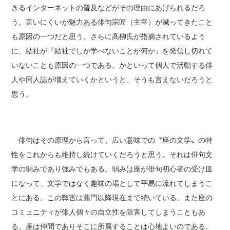
きるインターネットの普及などがその理由にあげられるだろ
う。言いにくいが魅力ある俳句宗匠（主宰）が減ってきたこと
も原因の一つだと思う。さらに高柳氏が指摘されているよう
に、結社が『結社でしか学べないことが何か』を発信し切れて
いないことも原因の一つである。かといって個人で活動する俳
人や同人誌が増えていくかというと、そうも言えないだろうと
思う。
俳句はその原理から言って、広い意味での〝座の文学〟の特
性をこれからも維持し続けていくだろうと思う。それは俳句文
学の弱みであり強みでもある。弱みは座が俳句初心者の受け皿
になって、文学ではなく趣味の場として平易に流れてしまうこ
とにある。この弊害は蕉門以降現在まで続いている。また座の
コミュニティが俳人個々の自立性を阻害してしまうこともあ
る。座は仲間でありそこに所属することは心地よいのである。