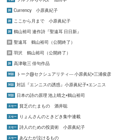
Currency 小原眞紀子
詩
ここから月まで 小原眞紀子
詩
鶴山裕司 連作詩『聖遠耳 日日新』
詩
聖遠耳 鶴山裕司（公開終了）
詩
羽沢 鶴山裕司（公開終了）
詩
高津敬三 俳句作品
詩
トーク@セクシュアリティ― 小原眞紀×三浦俊彦
対話
対話『エンニスの誘惑』小原眞紀子×エンニス
対話
日本の詩の原理 池上晴之×鶴山裕司
対話
貧乏のたまもの 酒井聡
エセー
りょんさんのときどき集中連載
エセー
詩人のための投資術 小原眞紀子
エセー
あなたが泣けるもの
エセー