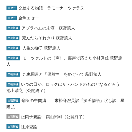
交差する物語 ラモーナ・ツァラヌ
エセー
金魚エセー
エセー
アブラハムの末裔 萩野篤人
文芸評論
死んだらそれきり 萩野篤人
文芸評論
人生の梯子 萩野篤人
文芸評論
モーツァルトの〈声〉、裏声で応えた小林秀雄 萩野篤
文芸評論
人
九鬼周造と「偶然性」をめぐって 萩野篤人
文芸評論
いつの日か、ロックはザ・バンドのものとなるだろう
文芸評論
池上晴之（公開終了）
翻訳の中間溝――末松謙澄英訳『源氏物語』戻し訳 星
文芸評論
隆弘
正岡子規論 鶴山裕司（公開終了）
文芸評論
辻原登論
文芸評論