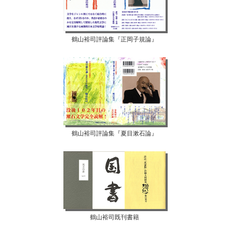
鶴山裕司評論集『正岡子規論』
鶴山裕司評論集『夏目漱石論』
鶴山裕司既刊書籍