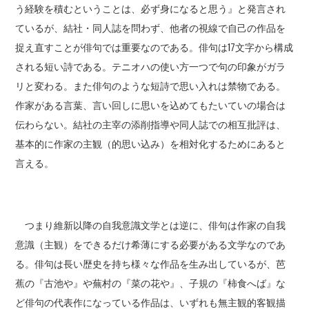
う経験を積むということは、必ず身になると思う』と発言され
ているが、結社・同人誌を問わず、他者の視線で自己の作品を
捉え直すことが俳句では重要なのである。俳句は17文字から構成
される短い詩である。テニオハの使い方一つで句の印象がガラ
リと変わる。また俳句のような短詩で思い入れは禁物である。
作家がある言葉、言い回しに思いを込めてもたいていの場合は
伝わらない。結社の主宰の添削指導や同人誌での相互批評は、
基本的に作家の主観（的思い込み）を相対化するためにあると
言える。
つまり維新以降の自我意識文学とは逆に、俳句は作家の自我
意識（主観）をできるだけ希薄にする必要がある文学なのであ
る。俳句は長い歴史を持ち様々な作品を生み出しているが、芭
蕉の『古池や』や蕪村の『菜の花や』、子規の『柿食へば』な
ど俳句の代表作になっている作品は、いずれも無主観的客観描