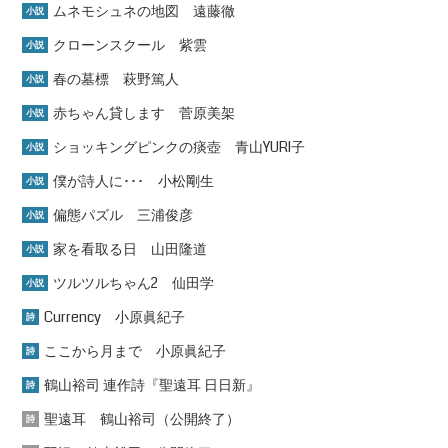
ムネモシュネの地図 遠藤徹
小説
クローンスクール 紫雲
小説
春の墓標 萩野篤人
小説
赤ちゃん貸します 菅原美架
小説
ショッキングピンクの痰壺 青山YURI子
小説
僕が詩人に･･･ 小松剛生
小説
偏態パズル 三浦俊彦
小説
家を看取る日 山田隆道
小説
ツルツルちゃん2 仙田学
小説
Currency 小原眞紀子
詩
ここから月まで 小原眞紀子
詩
鶴山裕司 連作詩『聖遠耳 日日新』
詩
聖遠耳 鶴山裕司（公開終了）
詩