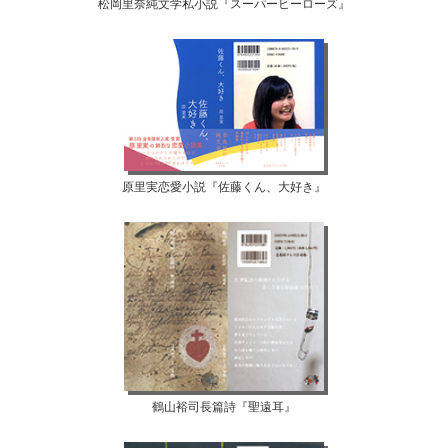
松岡里奈純文学私小説『スーパーヒーローズ』
原里実恋愛小説『佐藤くん、大好き』
鶴山裕司長篇詩『聖遠耳』