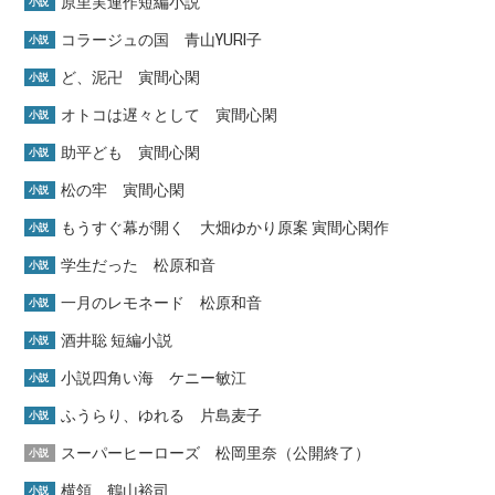
原里実連作短編小説
小説
コラージュの国 青山YURI子
小説
ど、泥卍 寅間心閑
小説
オトコは遅々として 寅間心閑
小説
助平ども 寅間心閑
小説
松の牢 寅間心閑
小説
もうすぐ幕が開く 大畑ゆかり原案 寅間心閑作
小説
学生だった 松原和音
小説
一月のレモネード 松原和音
小説
酒井聡 短編小説
小説
小説四角い海 ケニー敏江
小説
ふうらり、ゆれる 片島麦子
小説
スーパーヒーローズ 松岡里奈（公開終了）
小説
横領 鶴山裕司
小説