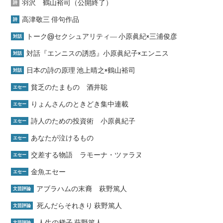
羽沢 鶴山裕司（公開終了）
詩
高津敬三 俳句作品
詩
トーク@セクシュアリティ― 小原眞紀×三浦俊彦
対話
対話『エンニスの誘惑』小原眞紀子×エンニス
対話
日本の詩の原理 池上晴之×鶴山裕司
対話
貧乏のたまもの 酒井聡
エセー
りょんさんのときどき集中連載
エセー
詩人のための投資術 小原眞紀子
エセー
あなたが泣けるもの
エセー
交差する物語 ラモーナ・ツァラヌ
エセー
金魚エセー
エセー
アブラハムの末裔 萩野篤人
文芸評論
死んだらそれきり 萩野篤人
文芸評論
人生の梯子 萩野篤人
文芸評論