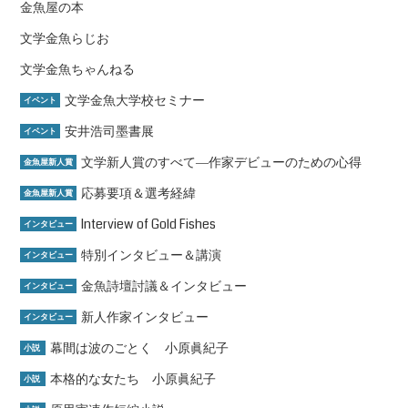
金魚屋の本
文学金魚らじお
文学金魚ちゃんねる
文学金魚大学校セミナー
イベント
安井浩司墨書展
イベント
文学新人賞のすべて―作家デビューのための心得
金魚屋新人賞
応募要項＆選考経緯
金魚屋新人賞
Interview of Gold Fishes
インタビュー
特別インタビュー＆講演
インタビュー
金魚詩壇討議＆インタビュー
インタビュー
新人作家インタビュー
インタビュー
幕間は波のごとく 小原眞紀子
小説
本格的な女たち 小原眞紀子
小説