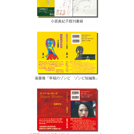
小原眞紀子既刊書籍
遠藤徹『幸福のゾンビ ゾンビ短編集』