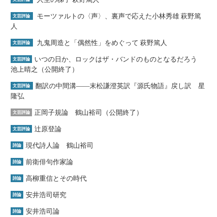
モーツァルトの〈声〉、裏声で応えた小林秀雄 萩野篤
文芸評論
人
九鬼周造と「偶然性」をめぐって 萩野篤人
文芸評論
いつの日か、ロックはザ・バンドのものとなるだろう
文芸評論
池上晴之（公開終了）
翻訳の中間溝――末松謙澄英訳『源氏物語』戻し訳 星
文芸評論
隆弘
正岡子規論 鶴山裕司（公開終了）
文芸評論
辻原登論
文芸評論
現代詩人論 鶴山裕司
詩論
前衛俳句作家論
詩論
高柳重信とその時代
詩論
安井浩司研究
詩論
安井浩司論
詩論