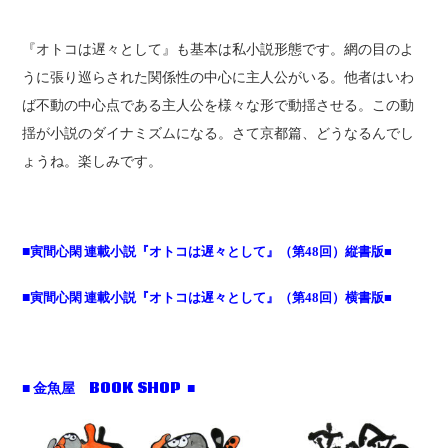
『オトコは遅々として』も基本は私小説形態です。網の目のよ
うに張り巡らされた関係性の中心に主人公がいる。他者はいわ
ば不動の中心点である主人公を様々な形で動揺させる。この動
揺が小説のダイナミズムになる。さて京都篇、どうなるんでし
ょうね。楽しみです。
■
寅間心閑 連載小説『オトコは遅々として』（第
回）縦書版
■
48
■
寅間心閑 連載小説『オトコは遅々として』（第
回）横書版
■
48
■ 金魚屋 BOOK SHOP ■