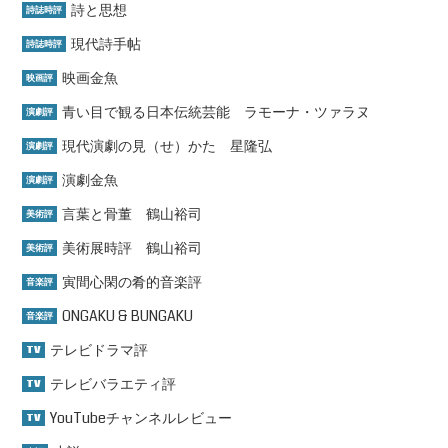
詩と思想
詩誌時評
現代詩手帖
詩誌時評
映画金魚
映画評
青い目で観る日本伝統芸能 ラモーナ・ツァラヌ
演劇評
現代演劇の見（せ）かた 星隆弘
演劇評
演劇金魚
演劇評
言葉と骨董 鶴山裕司
美術評
美術展時評 鶴山裕司
美術評
寅間心閑の肴的音楽評
音楽評
ONGAKU & BUNGAKU
音楽評
テレビドラマ評
TV
テレビバラエティ評
TV
YouTubeチャンネルレビュー
TV