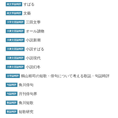
すばる
純文学誌時評
文藝
純文学誌時評
三田文學
大学文芸誌時評
オール讀物
大衆文芸誌時評
小説新潮
大衆文芸誌時評
小説すばる
大衆文芸誌時評
小説現代
大衆文芸誌時評
小説幻冬
大衆文芸誌時評
鶴山裕司の短歌・俳句について考える歌誌・句誌時評
文学誌時評
角川俳句
句誌時評
月刊俳句界
句誌時評
角川短歌
歌誌時評
短歌研究
歌誌時評