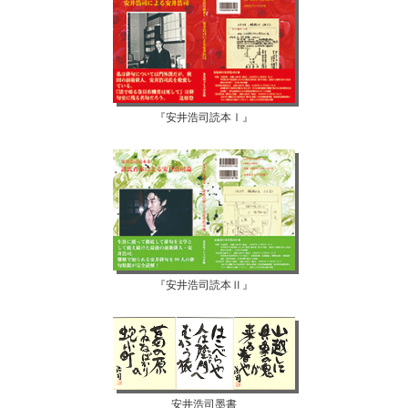
『安井浩司読本Ⅰ』
『安井浩司読本Ⅱ』
安井浩司墨書