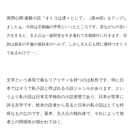
寅間心閑 連載小説『オトコは遅々として』（第
回）をアップし
48
ましたぁ。今回は京都編の序章といったところです。昔ながらの言い
方をすると、主人公は一族郎党を引き連れて京都旅行に行きます。目
的は親友の不倫の後始末のヘルプ。しかし主人公も脛に傷持つオトコ
であるわけで･･･。
文学という表現で最もリアリティを持つのは私性です。特に日
本ではそうで私小説と呼ばれる小説ジャンルがあります。とい
うより私小説は日本文学独自の小説形態であり、日本が世界に
誇る文学です。欧米の読者から見ると日本の私小説はとても特
殊なものなのです。基本、主人公の独白体で、それによって他
者との関係性が描かれてゆく。