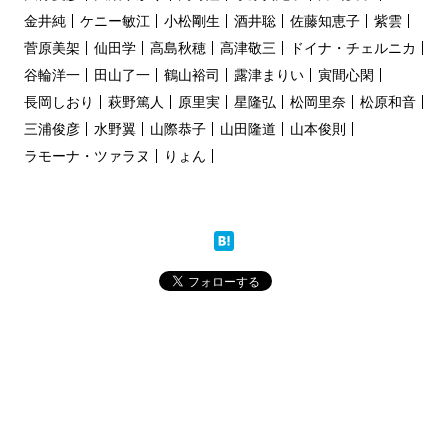
金井純
ケニー敏江
小松剛生
酒井聡
佐藤知恵子
紫雲
菅原美架
仙田学
高島秋穂
高津敬三
ドイナ・チェルニカ
谷輪洋一
田山了一
鶴山裕司
露津まりい
寅間心閑
長岡しおり
萩野篤人
原里実
星隆弘
松岡里奈
松原和音
三浦俊彦
水野翼
山際恭子
山田隆道
山本俊則
ラモーナ・ツァラヌ
りょん