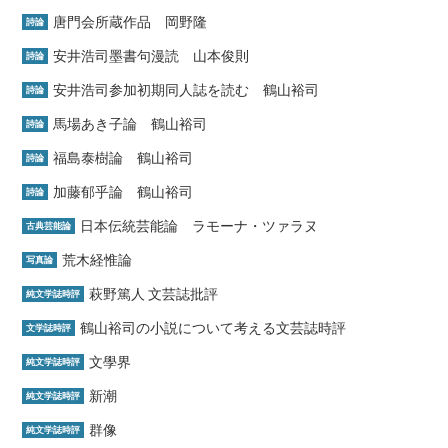
唐門会所蔵作品 岡野隆
詩論
安井浩司墨書句漫読 山本俊則
詩論
安井浩司参加初期同人誌を読む 鶴山裕司
詩論
馬場あき子論 鶴山裕司
詩論
福島泰樹論 鶴山裕司
詩論
加藤郁乎論 鶴山裕司
詩論
日本伝統芸能論 ラモーナ・ツァラヌ
古典芸能論
荒木経惟論
写真論
萩野篤人 文芸誌批評
純文学誌時評
鶴山裕司の小説について考える文芸誌時評
文学誌時評
文學界
純文学誌時評
新潮
純文学誌時評
群像
純文学誌時評