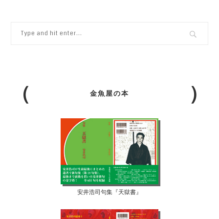
金魚屋の本
安井浩司句集『天獄書』