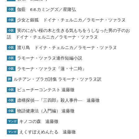
伽藍 e.e.カミングズ／星隆弘
小説
少女と銀狐 ドイナ・チェルニカ／ラモーナ・ツァラヌ
小説
実のにがい桜の木と生きる気もちをうしなった男の子のお
小説
話 ドイナ・チェルニカ／ラモーナ・ツァラヌ
渡り鳥 ドイナ・チェルニカ／ラモーナ・ツァラヌ
小説
ラモーナ・ツァラヌ連作短編小説
小説
ラモーナ・ツァラヌ『蓮・十二時』
小説
ルチアン・ブラガ詩集 ラモーナ・ツァラヌ訳
詩
ビューチーコンテスト 遠藤徹
小説
虚構探偵―『三四郎』殺人事件― 遠藤徹
小説
物語健康法（入門編） 遠藤徹
小説
キノコの森 遠藤徹
マンガ
えくすぽえめんたる 遠藤徹
マンガ