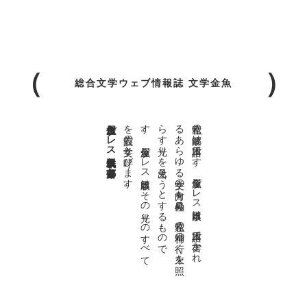
総合文学ウェブ情報誌 文学金魚
金魚屋プレス日本版代表 齋藤都
。
私達の
故郷は
日本語で
す
。
金魚屋プ
レ
ス
日本版は
、
日本語で
書か
れ
る
あ
ら
ゆ
る
文学の
方向を
見極め
、
私達の
精神の
行く
末を
照
ら
す
光り
を
見出そ
う
と
す
る
も
の
で
す
。
金魚屋プ
レ
ス
日本版は
そ
の
光り
の
す
べ
て
を
広義の
文学と
呼び
ま
す