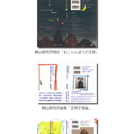
鶴山裕司抒情詩『おこりんぼうの王様』
鶴山裕司評論集『正岡子規論』