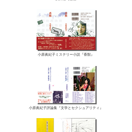
小原眞紀子ミステリー小説『香獣』
小原眞紀子評論集『文学とセクシュアリティ』