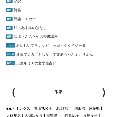
小説
書評
詩書
書評
評論・エセー
書評
絵のある本のはなし
書評
親御さんのための読書講座
書評
おいしい文学レシピ 三日月クイイジーヌ
エセー
連載マンガ『もしかして文豪ちゃん？』りょん
マンガ
天野ルミナの文学星占い
星占い
作家
e.e.カミングズ
青山YURI子
池上晴之
池田浩
遠藤徹
大篠夏彦
大畑ゆかり
岡野隆
小原眞紀子
片島麦子