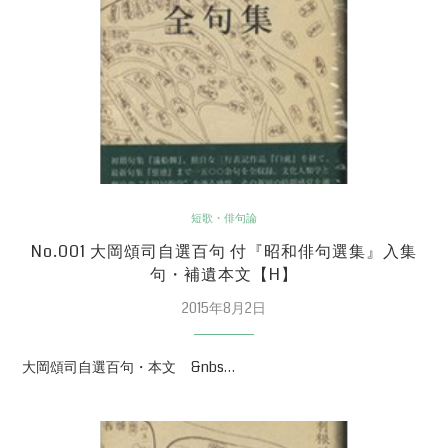
短歌・俳句論
No.001 大岡頌司自選百句 付『昭和俳句選集』入集
句・補遺本文【H】
2015年8月2日
大岡頌司自選百句・本文 &nbs…