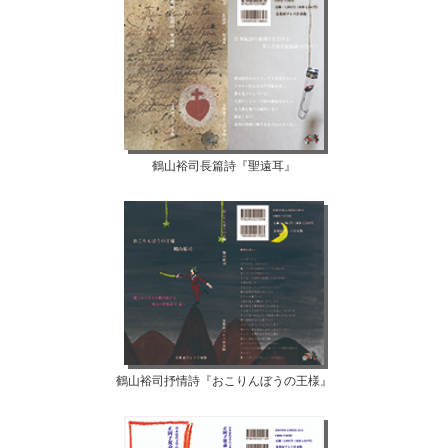
鶴山裕司長篇詩『聖遠耳』
鶴山裕司抒情詩『おこりんぼうの王様』