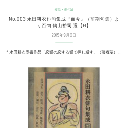
短歌・俳句論
No.003 永田耕衣俳句集成『而今』（前期句集）よ
り百句 鶴山裕司 選【H】
2015年9月6日
* 永田耕衣墨書作品「恋猫の恋する猫で押し通す」（著者蔵） …