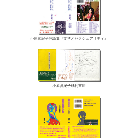
小原眞紀子評論集『文学とセクシュアリティ』
小原眞紀子既刊書籍