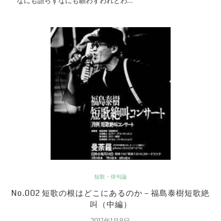
なにも語らずなにも願わずわれとわ…
短歌・俳句論
No.002 短歌の根はどこにあるのか－福島泰樹短歌絶
叫（中編）
2017年1月8日