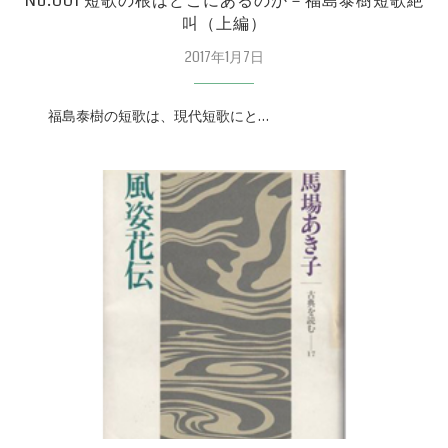
No.001 短歌の根はどこにあるのか－福島泰樹短歌絶
叫（上編）
2017年1月7日
福島泰樹の短歌は、現代短歌にと…