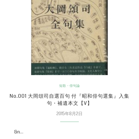
短歌・俳句論
No.001 大岡頌司自選百句 付『昭和俳句選集』入集
句・補遺本文【V】
2015年8月2日
&n…