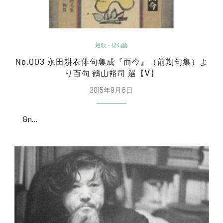
短歌・俳句論
No.003 永田耕衣俳句集成『而今』（前期句集）よ
り百句 鶴山裕司 選【V】
2015年9月6日
&n…