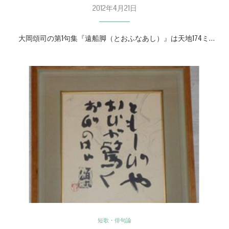
2012年4月21日
大岡頌司の第1句集『遠船脚（とおふなあし）』は天地174ミ…
短歌・俳句論