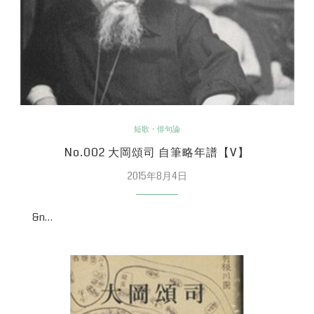
短歌・俳句論
No.002 大岡頌司 自筆略年譜【V】
2015年8月4日
&n…