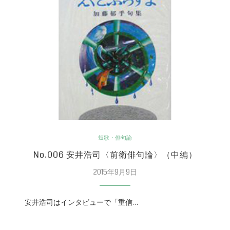
短歌・俳句論
No.006 安井浩司〈前衛俳句論〉（中編）
2015年9月9日
安井浩司はインタビューで「重信…