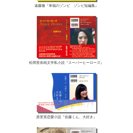
遠藤徹『幸福のゾンビ ゾンビ短編集』
松岡里奈純文学私小説『スーパーヒーローズ』
原里実恋愛小説『佐藤くん、大好き』