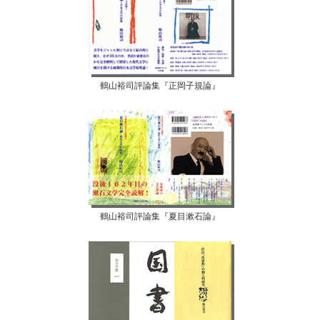
鶴山裕司評論集『正岡子規論』
鶴山裕司評論集『夏目漱石論』