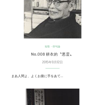
短歌・俳句論
No.008 耕衣的〝悪霊〟
2015年9月12日
まあ人間よ、よくお腹に手をあて…