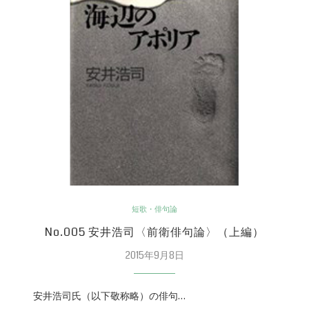
短歌・俳句論
No.005 安井浩司〈前衛俳句論〉（上編）
2015年9月8日
安井浩司氏（以下敬称略）の俳句…