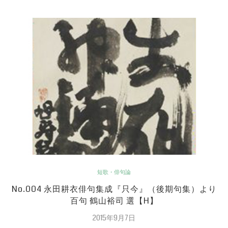
短歌・俳句論
No.004 永田耕衣俳句集成『只今』（後期句集）より
百句 鶴山裕司 選【H】
2015年9月7日