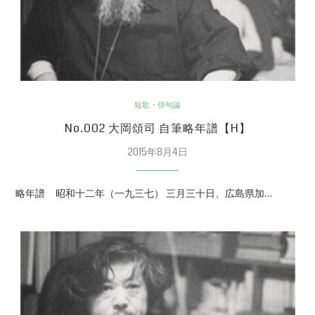
短歌・俳句論
No.002 大岡頌司 自筆略年譜【H】
2015年8月4日
略年譜 昭和十二年（一九三七） 三月三十日、広島県加…