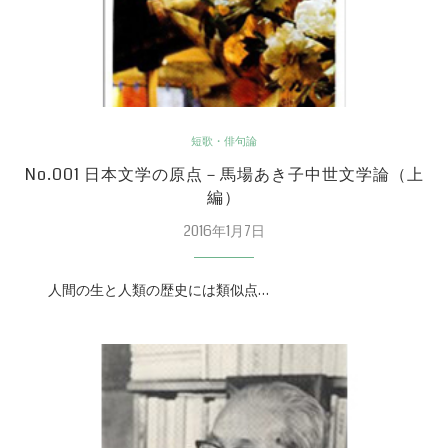
短歌・俳句論
No.001 日本文学の原点－馬場あき子中世文学論（上
編）
2016年1月7日
人間の生と人類の歴史には類似点…