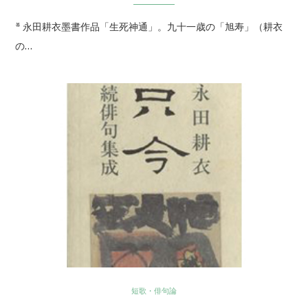
* 永田耕衣墨書作品「生死神通」。九十一歳の「旭寿」（耕衣
の…
短歌・俳句論