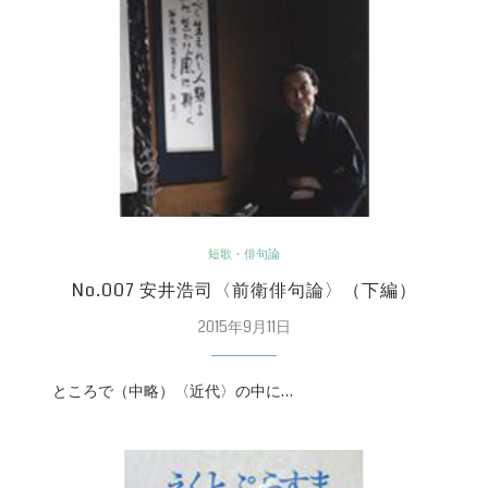
短歌・俳句論
No.007 安井浩司〈前衛俳句論〉（下編）
2015年9月11日
ところで（中略）〈近代〉の中に…