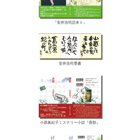
『安井浩司読本Ⅱ』
安井浩司墨書
小原眞紀子ミステリー小説『香獣』