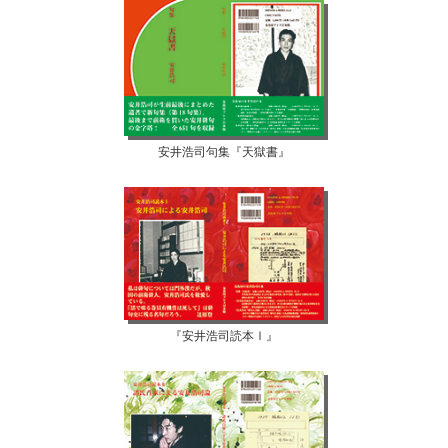
安井浩司句集『天獄書』
『安井浩司読本Ⅰ』