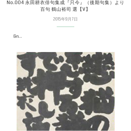
No.004 永田耕衣俳句集成『只今』（後期句集）より
百句 鶴山裕司 選【V】
2015年9月7日
&n…