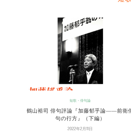
短歌・俳句論
鶴山裕司 俳句評論『加藤郁乎論――前衛
句の行方』（下編）
2022年2月11日