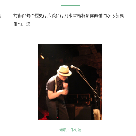
興
前衛俳句の歴史は広義には河東碧梧桐新傾向俳句から新興
俳句、兜…
短歌・俳句論