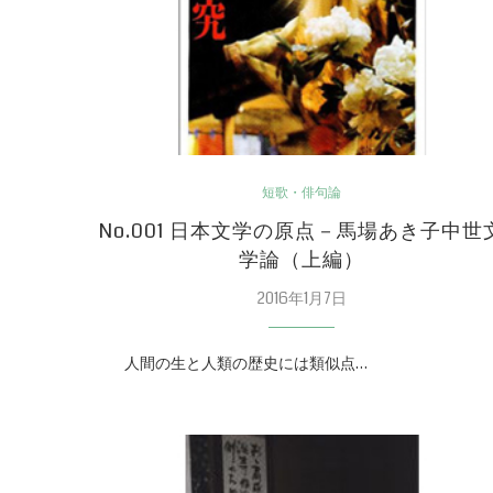
短歌・俳句論
No.001 日本文学の原点－馬場あき子中世
学論（上編）
2016年1月7日
人間の生と人類の歴史には類似点…