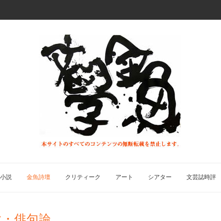
小説
金魚詩壇
クリティーク
アート
シアター
文芸誌時評
歌・俳句論