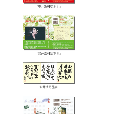
『安井浩司読本Ⅰ』
『安井浩司読本Ⅱ』
安井浩司墨書