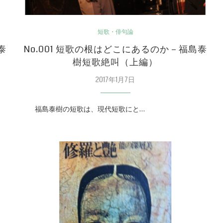
短歌・俳句論
泰
No.001 短歌の根はどこにあるのか－福島泰
樹短歌絶叫（上編）
2017年1月7日
福島泰樹の短歌は、現代短歌にと…