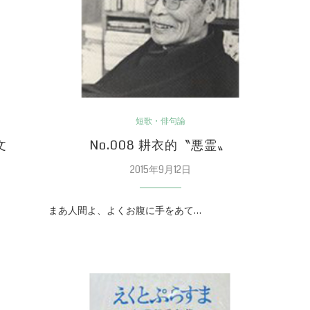
短歌・俳句論
文
No.008 耕衣的〝悪霊〟
2015年9月12日
まあ人間よ、よくお腹に手をあて…