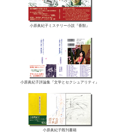
小原眞紀子ミステリー小説『香獣』
小原眞紀子評論集『文学とセクシュアリティ』
小原眞紀子既刊書籍