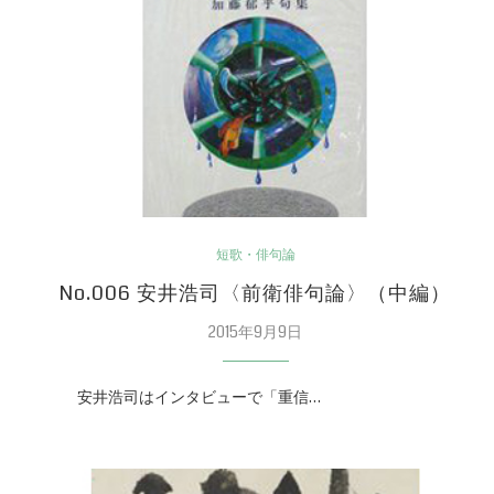
短歌・俳句論
）
No.006 安井浩司〈前衛俳句論〉（中編）
2015年9月9日
安井浩司はインタビューで「重信…