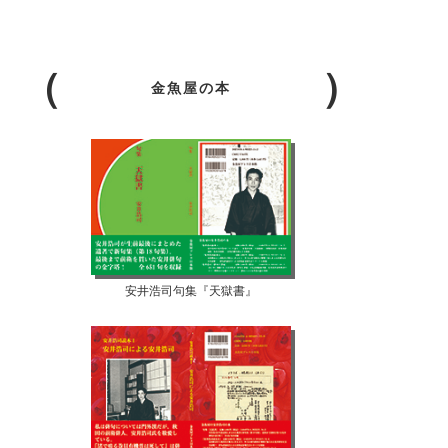
金魚屋の本
安井浩司句集『天獄書』