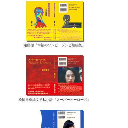
遠藤徹『幸福のゾンビ ゾンビ短編集』
松岡里奈純文学私小説『スーパーヒーローズ』