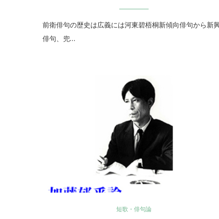
前衛俳句の歴史は広義には河東碧梧桐新傾向俳句から新
俳句、兜…
短歌・俳句論