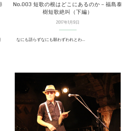
俳
No.003 短歌の根はどこにあるのか－福島泰
樹短歌絶叫（下編）
2017年1月9日
興
なにも語らずなにも願わずわれとわ…