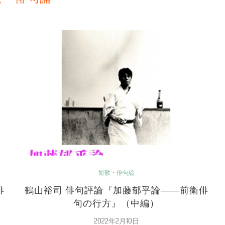
短歌・俳句論
俳
鶴山裕司 俳句評論『加藤郁乎論――前衛俳
句の行方』（中編）
2022年2月10日