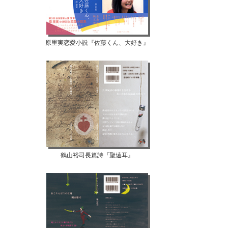
原里実恋愛小説『佐藤くん、大好き』
鶴山裕司長篇詩『聖遠耳』