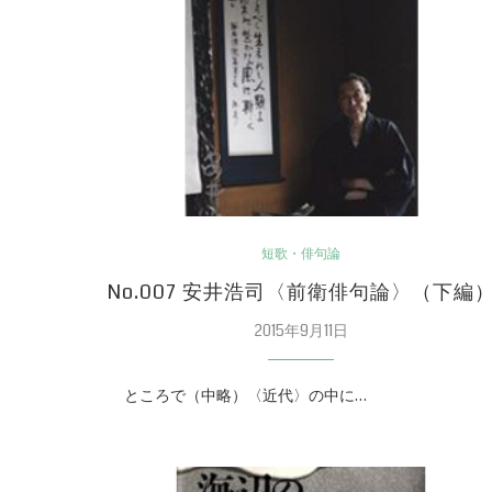
短歌・俳句論
No.007 安井浩司〈前衛俳句論〉（下編
2015年9月11日
ところで（中略）〈近代〉の中に…