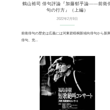
鶴山裕司 俳句評論『加藤郁乎論――前衛
句の行方』（上編）
2022年2月9日
前衛俳句の歴史は広義には河東碧梧桐新傾向俳句から新
俳句、兜…