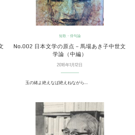
短歌・俳句論
文
No.002 日本文学の原点－馬場あき子中世文
学論（中編）
2016年1月12日
玉の緒よ絶えなば絶えねながら…