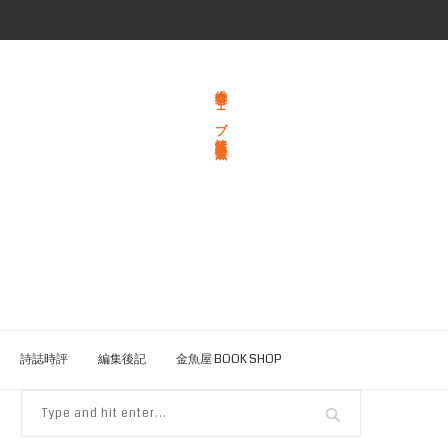
総合文学ウェブ情報誌 文学金魚
詩誌時評
編集後記
金魚屋 BOOK SHOP