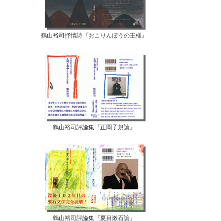
鶴山裕司抒情詩『おこりんぼうの王様』
鶴山裕司評論集『正岡子規論』
鶴山裕司評論集『夏目漱石論』