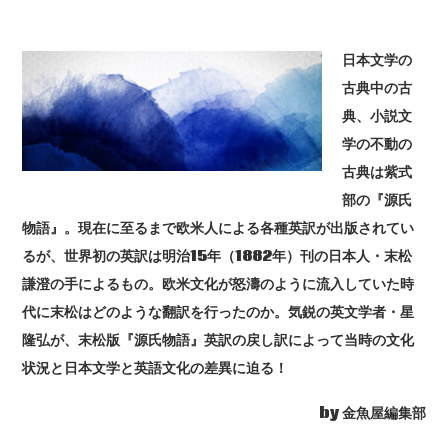
日本文学の
古典中の古
典、小説文
学の不動の
古典は紫式
部の『源氏
物語』。現在に至るまで欧米人による各種英訳が出版されてい
るが、世界初の英訳は明治15年（1882年）刊の日本人・末松
謙澄の手によるもの。欧米文化が怒濤のように流入していた時
代に末松はどのような翻訳を行ったのか。気鋭の英文学者・星
隆弘が、末松版『源氏物語』英訳の戻し訳によって当時の文化
状況と日本文学と英語文化の差異に迫る！
by 金魚屋編集部