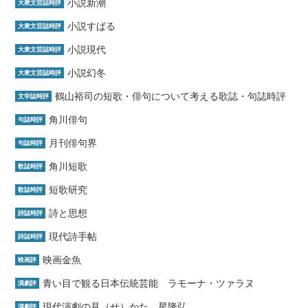
小説新潮
大衆文芸誌時評
小説すばる
大衆文芸誌時評
小説現代
大衆文芸誌時評
小説幻冬
大衆文芸誌時評
鶴山裕司の短歌・俳句について考える歌誌・句誌時評
文学誌時評
角川俳句
句誌時評
月刊俳句界
句誌時評
角川短歌
歌誌時評
短歌研究
歌誌時評
詩と思想
詩誌時評
現代詩手帖
詩誌時評
映画金魚
映画評
青い目で観る日本伝統芸能 ラモーナ・ツァラヌ
演劇評
現代演劇の見（せ）かた 星隆弘
演劇評