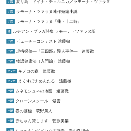
渡り鳥 ドイナ・チェルニカ／ラモーナ・ツァラヌ
小説
ラモーナ・ツァラヌ連作短編小説
小説
ラモーナ・ツァラヌ『蓮・十二時』
小説
ルチアン・ブラガ詩集 ラモーナ・ツァラヌ訳
詩
ビューチーコンテスト 遠藤徹
小説
虚構探偵―『三四郎』殺人事件― 遠藤徹
小説
物語健康法（入門編） 遠藤徹
小説
キノコの森 遠藤徹
マンガ
えくすぽえめんたる 遠藤徹
マンガ
ムネモシュネの地図 遠藤徹
小説
クローンスクール 紫雲
小説
春の墓標 萩野篤人
小説
赤ちゃん貸します 菅原美架
小説
ショッキングピンクの痰壺 青山YURI子
小説