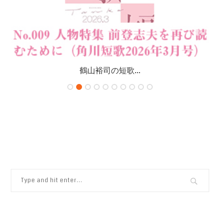
鶴山裕司の短歌...