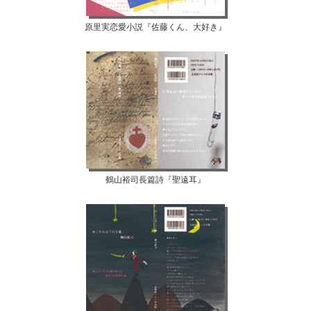
原里実恋愛小説『佐藤くん、大好き』
鶴山裕司長篇詩『聖遠耳』