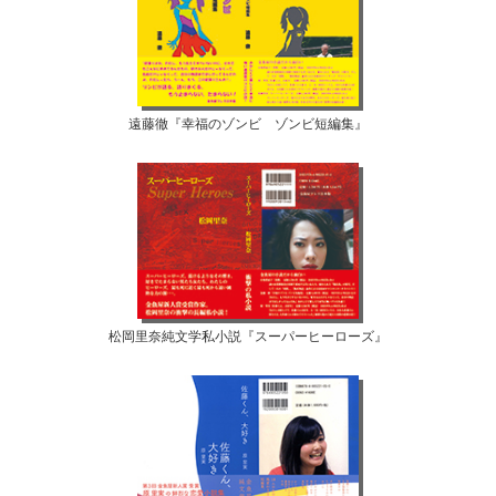
遠藤徹『幸福のゾンビ ゾンビ短編集』
松岡里奈純文学私小説『スーパーヒーローズ』