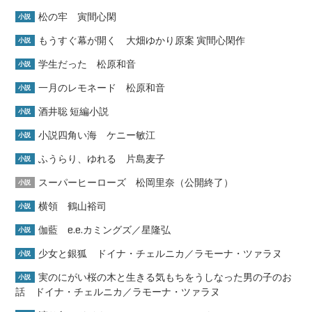
松の牢 寅間心閑
小説
もうすぐ幕が開く 大畑ゆかり原案 寅間心閑作
小説
学生だった 松原和音
小説
一月のレモネード 松原和音
小説
酒井聡 短編小説
小説
小説四角い海 ケニー敏江
小説
ふうらり、ゆれる 片島麦子
小説
スーパーヒーローズ 松岡里奈（公開終了）
小説
横領 鶴山裕司
小説
伽藍 e.e.カミングズ／星隆弘
小説
少女と銀狐 ドイナ・チェルニカ／ラモーナ・ツァラヌ
小説
実のにがい桜の木と生きる気もちをうしなった男の子のお
小説
話 ドイナ・チェルニカ／ラモーナ・ツァラヌ