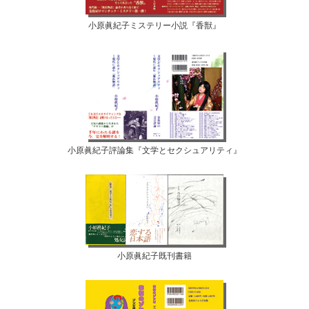
小原眞紀子ミステリー小説『香獣』
小原眞紀子評論集『文学とセクシュアリティ』
小原眞紀子既刊書籍