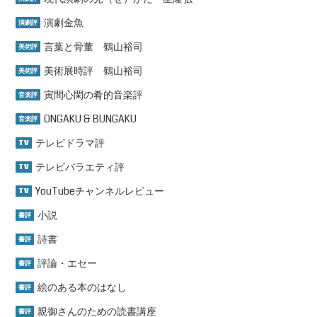
演劇金魚
演劇評
言葉と骨董 鶴山裕司
美術評
美術展時評 鶴山裕司
美術評
寅間心閑の肴的音楽評
音楽評
ONGAKU & BUNGAKU
音楽評
テレビドラマ評
TV
テレビバラエティ評
TV
YouTubeチャンネルレビュー
TV
小説
書評
詩書
書評
評論・エセー
書評
絵のある本のはなし
書評
親御さんのための読書講座
書評