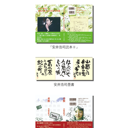
『安井浩司読本Ⅱ』
安井浩司墨書