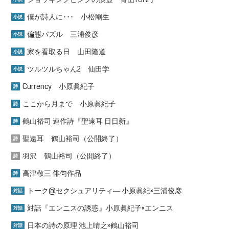
僕が詩人に･･･ 小松剛生
小説
偏態パズル 三浦俊彦
小説
家を看取る日 山田隆道
小説
ツルツルちゃん2 仙田学
小説
Currency 小原眞紀子
詩
ここから月まで 小原眞紀子
詩
鶴山裕司 連作詩『聖遠耳 日日新』
詩
聖遠耳 鶴山裕司（公開終了）
詩
羽沢 鶴山裕司（公開終了）
詩
高津敬三 俳句作品
詩
トーク@セクシュアリティ― 小原眞紀×三浦俊彦
対話
対話『エンニスの誘惑』小原眞紀子×エンニス
対話
日本の詩の原理 池上晴之×鶴山裕司
対話