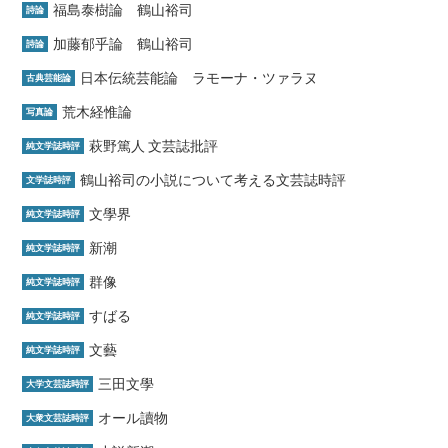
福島泰樹論 鶴山裕司
詩論
加藤郁乎論 鶴山裕司
詩論
日本伝統芸能論 ラモーナ・ツァラヌ
古典芸能論
荒木経惟論
写真論
萩野篤人 文芸誌批評
純文学誌時評
鶴山裕司の小説について考える文芸誌時評
文学誌時評
文學界
純文学誌時評
新潮
純文学誌時評
群像
純文学誌時評
すばる
純文学誌時評
文藝
純文学誌時評
三田文學
大学文芸誌時評
オール讀物
大衆文芸誌時評