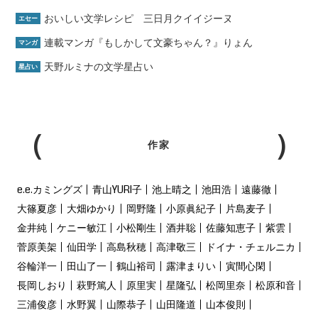
おいしい文学レシピ 三日月クイイジーヌ
エセー
連載マンガ『もしかして文豪ちゃん？』りょん
マンガ
天野ルミナの文学星占い
星占い
作家
e.e.カミングズ
青山YURI子
池上晴之
池田浩
遠藤徹
大篠夏彦
大畑ゆかり
岡野隆
小原眞紀子
片島麦子
金井純
ケニー敏江
小松剛生
酒井聡
佐藤知恵子
紫雲
菅原美架
仙田学
高島秋穂
高津敬三
ドイナ・チェルニカ
谷輪洋一
田山了一
鶴山裕司
露津まりい
寅間心閑
長岡しおり
萩野篤人
原里実
星隆弘
松岡里奈
松原和音
三浦俊彦
水野翼
山際恭子
山田隆道
山本俊則