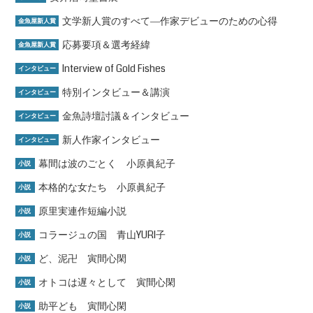
文学新人賞のすべて―作家デビューのための心得
金魚屋新人賞
応募要項＆選考経緯
金魚屋新人賞
Interview of Gold Fishes
インタビュー
特別インタビュー＆講演
インタビュー
金魚詩壇討議＆インタビュー
インタビュー
新人作家インタビュー
インタビュー
幕間は波のごとく 小原眞紀子
小説
本格的な女たち 小原眞紀子
小説
原里実連作短編小説
小説
コラージュの国 青山YURI子
小説
ど、泥卍 寅間心閑
小説
オトコは遅々として 寅間心閑
小説
助平ども 寅間心閑
小説