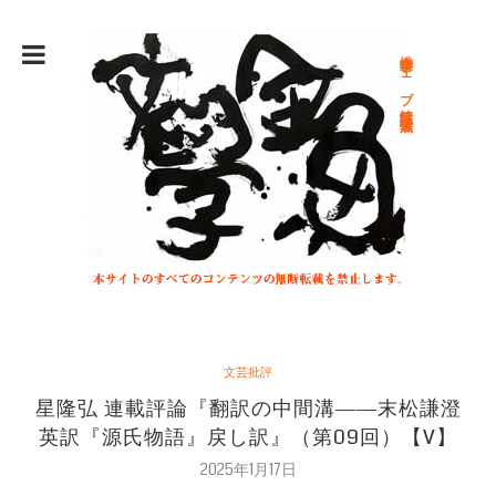
総合文学ウェブ情報誌 文学金魚
文芸批評
星隆弘 連載評論『翻訳の中間溝――末松謙澄
英訳『源氏物語』戻し訳』（第09回）【V】
2025年1月17日