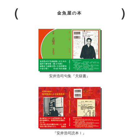
金魚屋の本
安井浩司句集『天獄書』
『安井浩司読本Ⅰ』