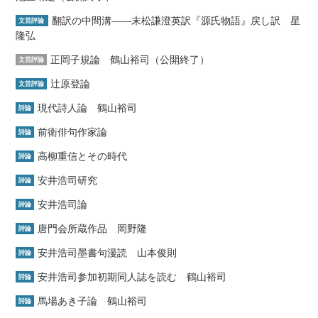
翻訳の中間溝――末松謙澄英訳『源氏物語』戻し訳 星
文芸評論
隆弘
正岡子規論 鶴山裕司（公開終了）
文芸評論
辻原登論
文芸評論
現代詩人論 鶴山裕司
詩論
前衛俳句作家論
詩論
高柳重信とその時代
詩論
安井浩司研究
詩論
安井浩司論
詩論
唐門会所蔵作品 岡野隆
詩論
安井浩司墨書句漫読 山本俊則
詩論
安井浩司参加初期同人誌を読む 鶴山裕司
詩論
馬場あき子論 鶴山裕司
詩論