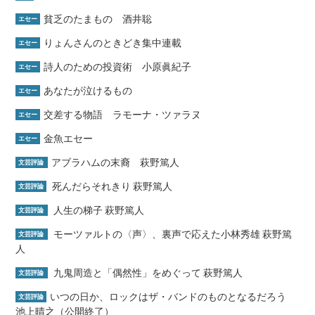
貧乏のたまもの 酒井聡
エセー
りょんさんのときどき集中連載
エセー
詩人のための投資術 小原眞紀子
エセー
あなたが泣けるもの
エセー
交差する物語 ラモーナ・ツァラヌ
エセー
金魚エセー
エセー
アブラハムの末裔 萩野篤人
文芸評論
死んだらそれきり 萩野篤人
文芸評論
人生の梯子 萩野篤人
文芸評論
モーツァルトの〈声〉、裏声で応えた小林秀雄 萩野篤
文芸評論
人
九鬼周造と「偶然性」をめぐって 萩野篤人
文芸評論
いつの日か、ロックはザ・バンドのものとなるだろう
文芸評論
池上晴之（公開終了）