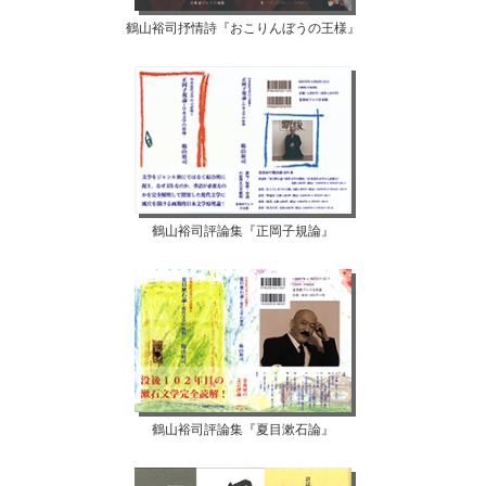
鶴山裕司抒情詩『おこりんぼうの王様』
鶴山裕司評論集『正岡子規論』
鶴山裕司評論集『夏目漱石論』