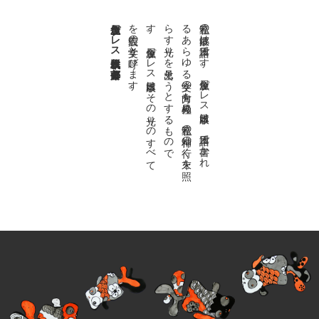
金魚屋プレス日本版代表 齋藤都
。
私達の
故郷は
日本語で
す
。
金魚屋プ
レ
ス
日本版は
、
日本語で
書か
れ
る
あ
ら
ゆ
る
文学の
方向を
見極め
、
私達の
精神の
行く
末を
照
ら
す
光り
を
見出そ
う
と
す
る
も
の
で
す
。
金魚屋プ
レ
ス
日本版は
そ
の
光り
の
す
べ
て
を
広義の
文学と
呼び
ま
す