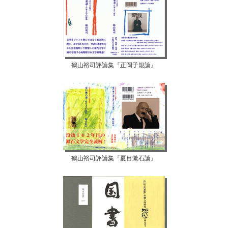
鶴山裕司評論集『正岡子規論』
鶴山裕司評論集『夏目漱石論』