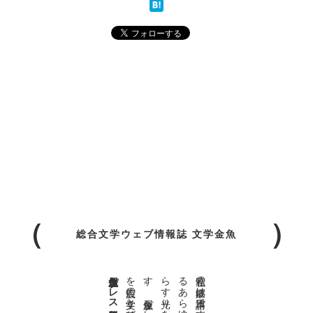
総合文学ウェブ情報誌 文学金魚
金魚屋プレス日本版代表 齋藤都
。