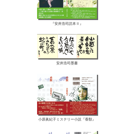
『安井浩司読本Ⅱ』
安井浩司墨書
小原眞紀子ミステリー小説『香獣』