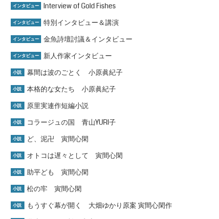
Interview of Gold Fishes
インタビュー
特別インタビュー＆講演
インタビュー
金魚詩壇討議＆インタビュー
インタビュー
新人作家インタビュー
インタビュー
幕間は波のごとく 小原眞紀子
小説
本格的な女たち 小原眞紀子
小説
原里実連作短編小説
小説
コラージュの国 青山YURI子
小説
ど、泥卍 寅間心閑
小説
オトコは遅々として 寅間心閑
小説
助平ども 寅間心閑
小説
松の牢 寅間心閑
小説
もうすぐ幕が開く 大畑ゆかり原案 寅間心閑作
小説