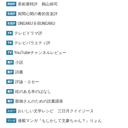
美術展時評 鶴山裕司
美術評
寅間心閑の肴的音楽評
音楽評
ONGAKU & BUNGAKU
音楽評
テレビドラマ評
TV
テレビバラエティ評
TV
YouTubeチャンネルレビュー
TV
小説
書評
詩書
書評
評論・エセー
書評
絵のある本のはなし
書評
親御さんのための読書講座
書評
おいしい文学レシピ 三日月クイイジーヌ
エセー
連載マンガ『もしかして文豪ちゃん？』りょん
マンガ