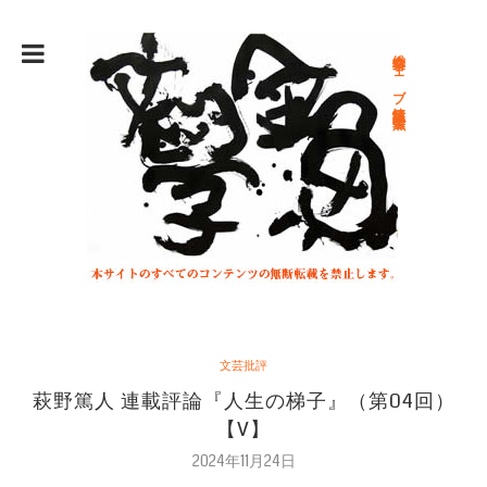
総合文学ウェブ情報誌 文学金魚
文芸批評
萩野篤人 連載評論『人生の梯子』（第04回）
【V】
2024年11月24日