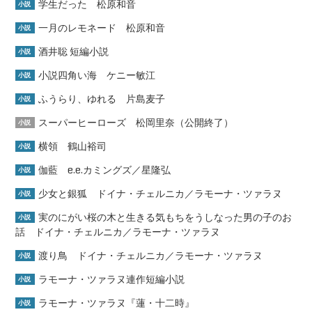
学生だった 松原和音
小説
一月のレモネード 松原和音
小説
酒井聡 短編小説
小説
小説四角い海 ケニー敏江
小説
ふうらり、ゆれる 片島麦子
小説
スーパーヒーローズ 松岡里奈（公開終了）
小説
横領 鶴山裕司
小説
伽藍 e.e.カミングズ／星隆弘
小説
少女と銀狐 ドイナ・チェルニカ／ラモーナ・ツァラヌ
小説
実のにがい桜の木と生きる気もちをうしなった男の子のお
小説
話 ドイナ・チェルニカ／ラモーナ・ツァラヌ
渡り鳥 ドイナ・チェルニカ／ラモーナ・ツァラヌ
小説
ラモーナ・ツァラヌ連作短編小説
小説
ラモーナ・ツァラヌ『蓮・十二時』
小説