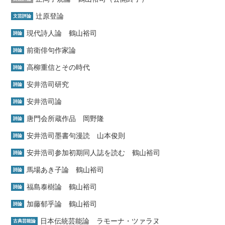
辻原登論
文芸評論
現代詩人論 鶴山裕司
詩論
前衛俳句作家論
詩論
高柳重信とその時代
詩論
安井浩司研究
詩論
安井浩司論
詩論
唐門会所蔵作品 岡野隆
詩論
安井浩司墨書句漫読 山本俊則
詩論
安井浩司参加初期同人誌を読む 鶴山裕司
詩論
馬場あき子論 鶴山裕司
詩論
福島泰樹論 鶴山裕司
詩論
加藤郁乎論 鶴山裕司
詩論
日本伝統芸能論 ラモーナ・ツァラヌ
古典芸能論