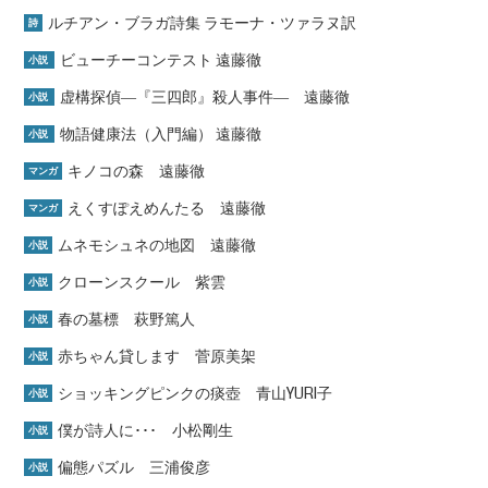
ルチアン・ブラガ詩集 ラモーナ・ツァラヌ訳
詩
ビューチーコンテスト 遠藤徹
小説
虚構探偵―『三四郎』殺人事件― 遠藤徹
小説
物語健康法（入門編） 遠藤徹
小説
キノコの森 遠藤徹
マンガ
えくすぽえめんたる 遠藤徹
マンガ
ムネモシュネの地図 遠藤徹
小説
クローンスクール 紫雲
小説
春の墓標 萩野篤人
小説
赤ちゃん貸します 菅原美架
小説
ショッキングピンクの痰壺 青山YURI子
小説
僕が詩人に･･･ 小松剛生
小説
偏態パズル 三浦俊彦
小説