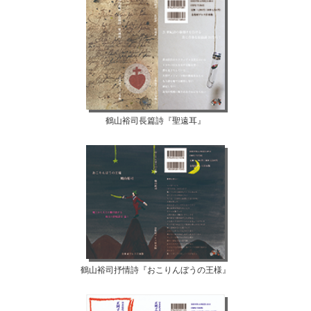
鶴山裕司長篇詩『聖遠耳』
鶴山裕司抒情詩『おこりんぼうの王様』