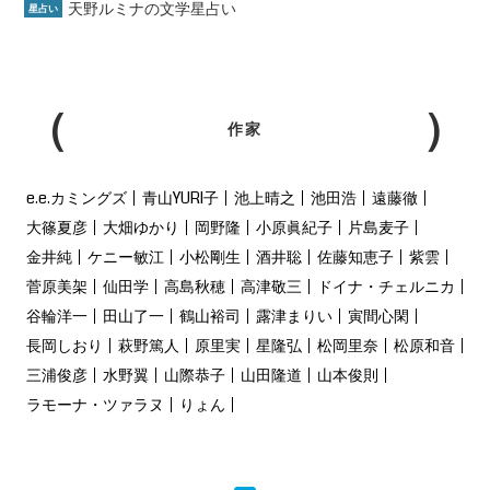
天野ルミナの文学星占い
星占い
作家
e.e.カミングズ
青山YURI子
池上晴之
池田浩
遠藤徹
大篠夏彦
大畑ゆかり
岡野隆
小原眞紀子
片島麦子
金井純
ケニー敏江
小松剛生
酒井聡
佐藤知恵子
紫雲
菅原美架
仙田学
高島秋穂
高津敬三
ドイナ・チェルニカ
谷輪洋一
田山了一
鶴山裕司
露津まりい
寅間心閑
長岡しおり
萩野篤人
原里実
星隆弘
松岡里奈
松原和音
三浦俊彦
水野翼
山際恭子
山田隆道
山本俊則
ラモーナ・ツァラヌ
りょん