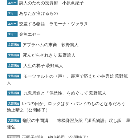
詩人のための投資術 小原眞紀子
エセー
あなたが泣けるもの
エセー
交差する物語 ラモーナ・ツァラヌ
エセー
金魚エセー
エセー
アブラハムの末裔 萩野篤人
文芸評論
死んだらそれきり 萩野篤人
文芸評論
人生の梯子 萩野篤人
文芸評論
モーツァルトの〈声〉、裏声で応えた小林秀雄 萩野篤
文芸評論
人
九鬼周造と「偶然性」をめぐって 萩野篤人
文芸評論
いつの日か、ロックはザ・バンドのものとなるだろう
文芸評論
池上晴之（公開終了）
翻訳の中間溝――末松謙澄英訳『源氏物語』戻し訳 星
文芸評論
隆弘
正岡子規論 鶴山裕司（公開終了）
文芸評論