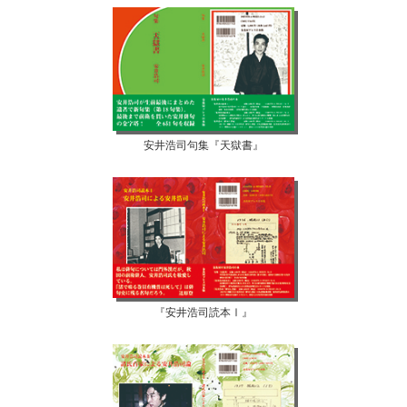
安井浩司句集『天獄書』
『安井浩司読本Ⅰ』