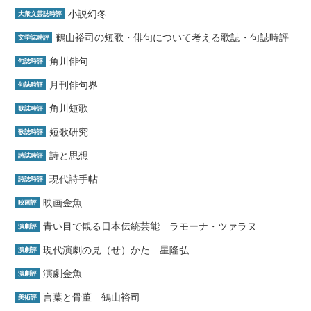
小説幻冬
大衆文芸誌時評
鶴山裕司の短歌・俳句について考える歌誌・句誌時評
文学誌時評
角川俳句
句誌時評
月刊俳句界
句誌時評
角川短歌
歌誌時評
短歌研究
歌誌時評
詩と思想
詩誌時評
現代詩手帖
詩誌時評
映画金魚
映画評
青い目で観る日本伝統芸能 ラモーナ・ツァラヌ
演劇評
現代演劇の見（せ）かた 星隆弘
演劇評
演劇金魚
演劇評
言葉と骨董 鶴山裕司
美術評