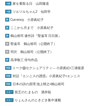
家を看取る日 山田隆道
小説
ツルツルちゃん2 仙田学
小説
Currency 小原眞紀子
詩
ここから月まで 小原眞紀子
詩
鶴山裕司 連作詩『聖遠耳 日日新』
詩
聖遠耳 鶴山裕司（公開終了）
詩
羽沢 鶴山裕司（公開終了）
詩
高津敬三 俳句作品
詩
トーク@セクシュアリティ― 小原眞紀×三浦俊彦
対話
対話『エンニスの誘惑』小原眞紀子×エンニス
対話
日本の詩の原理 池上晴之×鶴山裕司
対話
貧乏のたまもの 酒井聡
エセー
りょんさんのときどき集中連載
エセー