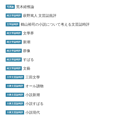
荒木経惟論
写真論
萩野篤人 文芸誌批評
純文学誌時評
鶴山裕司の小説について考える文芸誌時評
文学誌時評
文學界
純文学誌時評
新潮
純文学誌時評
群像
純文学誌時評
すばる
純文学誌時評
文藝
純文学誌時評
三田文學
大学文芸誌時評
オール讀物
大衆文芸誌時評
小説新潮
大衆文芸誌時評
小説すばる
大衆文芸誌時評
小説現代
大衆文芸誌時評