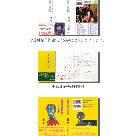
小原眞紀子評論集『文学とセクシュアリティ』
小原眞紀子既刊書籍