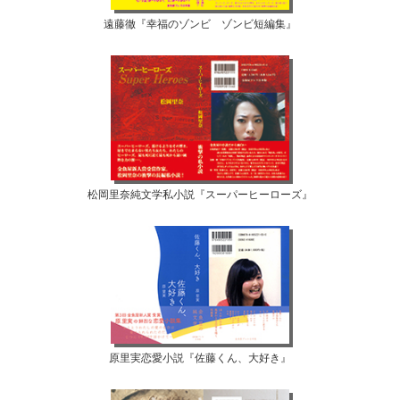
遠藤徹『幸福のゾンビ ゾンビ短編集』
松岡里奈純文学私小説『スーパーヒーローズ』
原里実恋愛小説『佐藤くん、大好き』