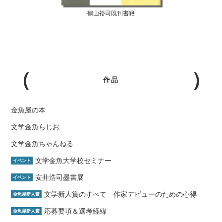
鶴山裕司既刊書籍
作品
金魚屋の本
文学金魚らじお
文学金魚ちゃんねる
文学金魚大学校セミナー
イベント
安井浩司墨書展
イベント
文学新人賞のすべて―作家デビューのための心得
金魚屋新人賞
応募要項＆選考経緯
金魚屋新人賞